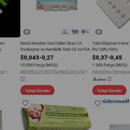
ium
Kendi Kendine Test Edilen İdrar LH
Tıbbi Ekipman Fener 
i
Ovülasyon ve Hamilelik Testi CE ve FDA
RV, CMV, HSV)
ile
$
0,043
-
0,27
$
0,37
-
0,45
10.000 Parça
(MOQ)
1.000 Parça
(MOQ)
Ltd
MEDHEALTH BIOTECHNOLOGY LTD
Talep Gönder
Talep Gönder