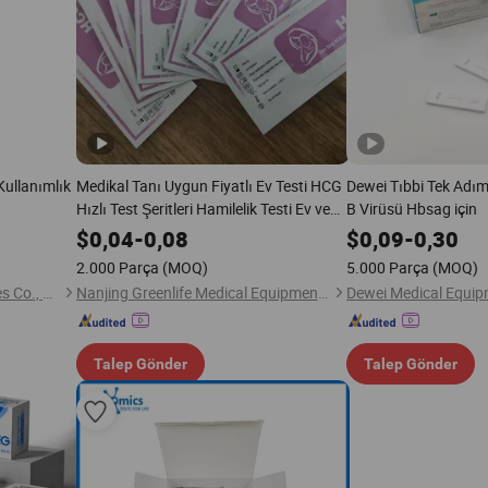
ullanımlık
Medikal Tanı Uygun Fiyatlı Ev Testi HCG
Dewei Tıbbi Tek Adım 
Hızlı Test Şeritleri Hamilelik Testi Ev ve
B Virüsü Hbsag için
Hastane Kullanımı için CE ve ISO ile
$
0,04
-
0,08
$
0,09
-
0,30
2.000 Parça
(MOQ)
5.000 Parça
(MOQ)
Jiangsu Xinjin Medical Devices Co., Ltd.
Nanjing Greenlife Medical Equipment Co., Ltd.
Dewei Medical Equip
Talep Gönder
Talep Gönder