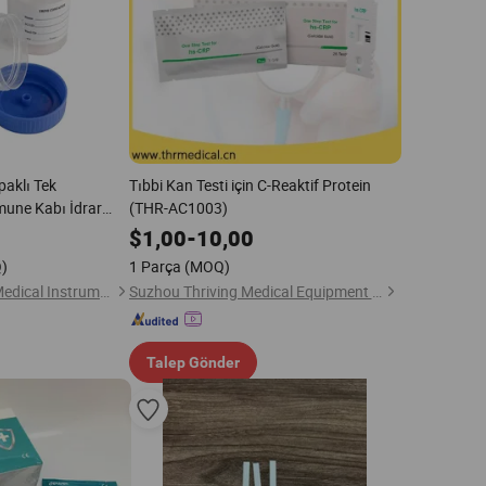
paklı Tek
Tıbbi Kan Testi için C-Reaktif Protein
umune Kabı İdrar
(THR-AC1003)
$
1,00
-
10,00
)
1 Parça
(MOQ)
Shanghai Honsung Medical Instruments Co., Ltd.
Suzhou Thriving Medical Equipment Corp.
Talep Gönder