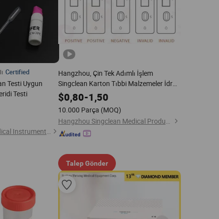
Certified
lı
Hangzhou, Çin Tek Adımlı İşlem
Kan Testi Uygun
Singclean Karton Tıbbi Malzemeler İdrar
eridi Testi
Testi Ivd HIV Üretimi
$
0,80
-
1,50
10.000 Parça
(MOQ)
Hangzhou Singclean Medical Products Co., Ltd.
Ningbo Yingmed Medical Instruments Co., Ltd.
Talep Gönder