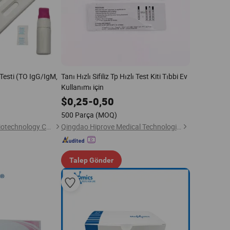
Testi (TO IgG/IgM,
Tanı Hızlı Sifiliz Tp Hızlı Test Kiti Tıbbi Ev
Kullanımı için
$
0,25
-
0,50
500 Parça
(MOQ)
HangZhou Testsea biotechnology Co., Ltd.
Qingdao Hiprove Medical Technologies Co., Ltd.
Talep Gönder