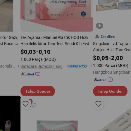
Certified
orür Gazı,
Tek Aşamalı Manuel Plastik HCG Hızlı
st Basıncı
Hamilelik İdrar Tanı Test Şeridi Kiti Evde
Singclean Ivd Topta
Kullanım için Tıbbi Cihaz Patolojik Analiz
Antijen Hızlı Tanı Ov
$
0,03
-
0,10
için
İlaç HIV Hbsag Hepati
$
0,05
-
2,00
1.000 Parça
(MOQ)
Şerit Kitleri (Kolloida
1.000 Parça
(MOQ)
Shanghai Zhongyida New Materials Co., Ltd
Safecare Biotech(Hangzhou) Co., Ltd.
Talep Gönder
Talep Gönder