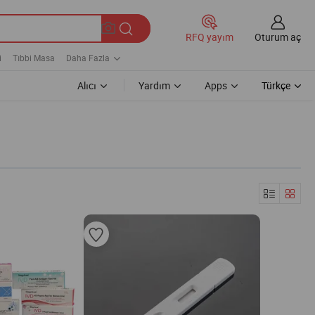
Oturum aç
RFQ yayım
i
Tıbbi Masa
Daha Fazla
Alıcı
Yardım
Apps
Türkçe