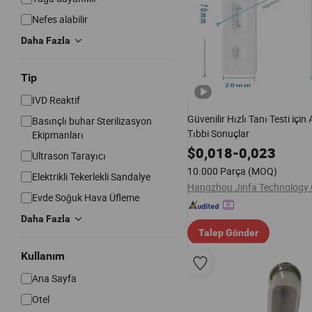
Nefes alabilir
Daha Fazla
Tip
IVD Reaktif
Güvenilir Hızlı Tanı Testi için
Basınçlı buhar Sterilizasyon
Tıbbi Sonuçlar
Ekipmanları
$
0,018
-
0,023
Ultrason Tarayıcı
10.000 Parça
(MOQ)
Elektrikli Tekerlekli Sandalye
Hangzhou Jinfa Technology C
Evde Soğuk Hava Üfleme
Daha Fazla
Talep Gönder
Kullanım
Ana Sayfa
Otel