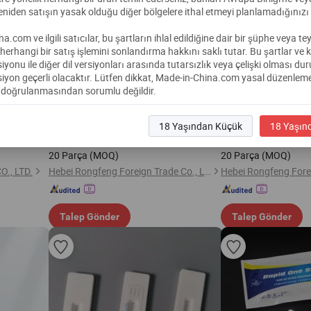
eniden satışın yasak olduğu diğer bölgelere ithal etmeyi planlamadığınız
.com ve ilgili satıcılar, bu şartların ihlal edildiğine dair bir şüphe veya te
rhangi bir satış işlemini sonlandırma hakkını saklı tutar.
Bu şartlar ve 
rsiyonu ile diğer dil versiyonları arasında tutarsızlık veya çelişki olması d
siyon geçerli olacaktır.
Lütfen dikkat, Made-in-China.com yasal düzenleme
doğrulanmasından sorumlu değildir.
bbi Tanı Ev
Yeni Tasarım Bowie Dick Tipi Test Kağıdı
Tıbbi Sterilizasyon B
 Kan
Tıbbi Diş Hekimliği Cerrahi Laboratuvar
Değiştiren Yapışkan T
18 Yaşından Küçük
18 Yaşın
FOB Test
Kullanımı için
$
0,60
$
0,60
20 Parça
(MOQ)
20 Parça
(MOQ)
., LTD.
Hebei Rongfeng Foreign Trade Co., Ltd.
Talep Gönder
Talep Gönder