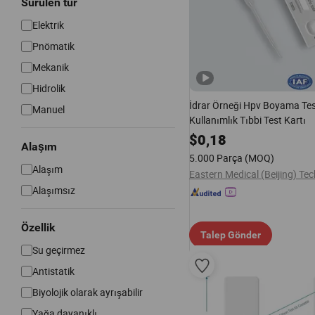
Sürülen tür
Elektrik
Pnömatik
Mekanik
Hidrolik
İdrar Örneği Hpv Boyama Tes
Manuel
Kullanımlık Tıbbi Test Kartı
$
0,18
Alaşım
5.000 Parça
(MOQ)
Alaşım
Alaşımsız
Özellik
Talep Gönder
Su geçirmez
Antistatik
Biyolojik olarak ayrışabilir
Yağa dayanıklı