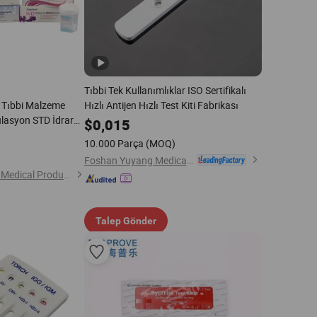
Tıbbi Tek Kullanımlıklar ISO Sertifikalı
n Tıbbi Malzeme
Hızlı Antijen Hızlı Test Kiti Fabrikası
ülasyon STD İdrar
$
0,015
t B Hamilelik Test
10.000 Parça
(MOQ)
l Altın Yöntemi)
Foshan Yuyang Medical Instrument Co., Ltd
Hangzhou Singclean Medical Products Co., Ltd.
Talep Gönder