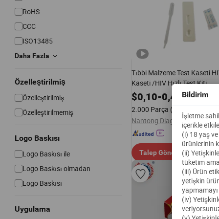
RoHS
CCC
ISO13485
Daha Fazla
Tıbbi Malzeme Test Kaseti HI
Özelleştirilmiş
Kaseti /HIV Hızlı Test Kiti
$
0,10
-
0,40
Bildirim
Özelleştirilmiş
2.000 Parça
(MOQ)
Özelleştirilmemiş
İşletme sahib
içerikle etk
(i) 18 yaş v
Logo Baskısı
ürünlerinin 
(ii) Yetişkin
Talep Gönder
Logo Baskısı ile
tüketim ama
Logo Baskısı olmadan
(iii) Ürün e
yetişkin ürün
Logo Baskısı
yapmamayı t
(iv) Yetişki
veriyorsunu
Uygulama
(v) Yetişkinl