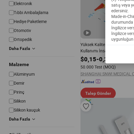
Elektronik
satış veya y
edersiniz.
Tıbbi Ambalajlama
Made-in-China
Hediye Paketleme
durumunda he
İngilizce ve
Otomotiv
İngilizce ver
uygunluğun 
Ortopedik
Yüksek Kalite Tek Aşamalı Tı
Daha Fazla
Kullanımı İnsan Dışkısı Gizli
Kolloidal Altın Antijen Hızlı 
$
0,15
-
0,20
Kitleri (Şeritler/ Kaset)
Malzeme
50.000 Test
(MOQ)
SHANGHAI SNWI MEDICAL CO
Alüminyum
Demir
Pirinç
Talep Gönder
Silikon
Silikon kauçuk
Daha Fazla