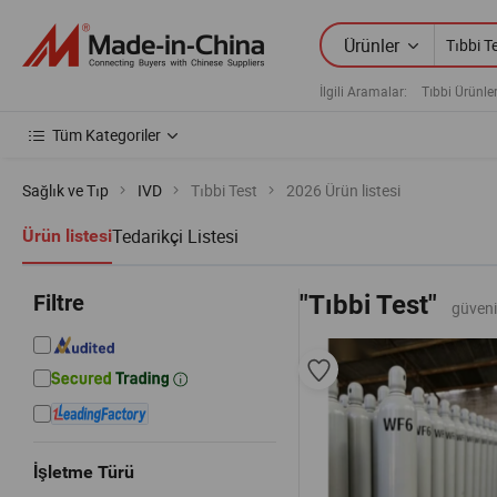
Ürünler
İlgili Aramalar:
Tıbbi Ürünle
Tüm Kategoriler
Sağlık ve Tıp
IVD
Tıbbi Test
2026 Ürün listesi
Tedarikçi Listesi
Ürün listesi
Filtre
"Tıbbi Test"
güveni
İşletme Türü