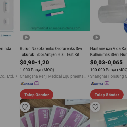
 Anında
Burun Nazofarenks Orofarenks Sıvı
Hastane için Vida Ka
Tükürük Tıbbi Antijen Hızlı Test Kiti
Kullanımlık Steril N
Toplama Testi
$
0,90
-
1,20
$
0,03
-
0,065
1.000 Parça
(MOQ)
100.000 Parça
(MOQ
o., Ltd.
Changsha Renji Medical Equipments Co., Ltd.
Talep Gönder
Talep Gönder