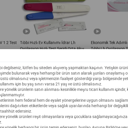
V 1 2 Test
Tıbbi Hızlı Ev Kullanımı İdrar Lh
Ekonomik Tek Adımlı 
Ovülasyon Hızlı Test Şeridi Orta Akış
Tıbbi Lh Ovülasyon Te
$
0,10
-
0,30
$
0,06
-
0,45
10.000 Parça
(MOQ)
1 Parça
(MOQ)
i değilseniz, lütfen bu siteden alışveriş yapmaktan kaçının. Yetişkin ürünler
Nantong Diagnos Biotechnology Co., Ltd.
Hebei Times Medical Technology Co., Ltd.
ileşimde bulunarak veya herhangi bir ürün satın alarak şunları onaylamış 
e üstü olmalısınız veya işletmenizin faaliyet gösterdiği yargı bölgesinde yet
kullanımı için bu yaş sınırı varsa 21 yaş ve üstü olmalısınız.
lere yönelik ürünlerin satın alınması kesinlikle meşru ticari kullanım içindir, k
Talep Gönder
Talep Gönder
çlanmamıştır.
tiketlerinin hem federal hem de eyalet yönergelerine uygun olmasını sağlam
lerini dağıtırken etiketlerde veya sağlık uyarılarında herhangi bir değişikli
aahhüt edersiniz.
nlere yönelik ürünleri reşit olmayanlara veya çocuklara sağlamayacağınıza
z.
ere yönelik herhangi bir ürün temin ederseniz, bunları Avrupa Birliği'ne veya