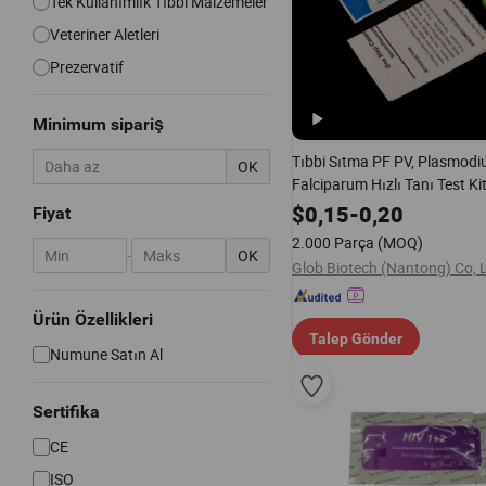
Tek Kullanımlık Tıbbi Malzemeler
Veteriner Aletleri
Prezervatif
Minimum sipariş
Tıbbi Sıtma PF PV, Plasmod
OK
Falciparum Hızlı Tanı Test Kit
$
0,15
-
0,20
Fiyat
2.000 Parça
(MOQ)
-
OK
Glob Biotech (Nantong) Co, 
Ürün Özellikleri
Talep Gönder
Numune Satın Al
Sertifika
CE
ISO