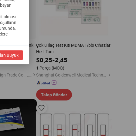
ı beyan
yit olması
koşulların
urumunda,
lere
d Test Kağıdı Renk
Çoklu İlaç Test Kiti MDMA Tıbbi Cihazlar
ipi
Hızlı Tanı
dan Büyük
$
0,25
-
2,45
1 Parça
(MOQ)
Hebei Rongfeng Foreign Trade Co., Ltd.
Shanghai Goldenwell Medical Technology Co., Ltd.
Talep Gönder