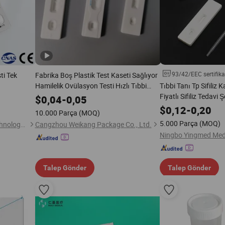
93/42/EEC sertifika
ti Tek
Fabrika Boş Plastik Test Kaseti Sağlıyor
Hamilelik Ovülasyon Testi Hızlı Tıbbi
Tıbbi Tanı Tp Sifiliz 
Test için
Fiyatlı Sifiliz Tedavi Ş
$
0,04
-
0,05
$
0,12
-
0,20
10.000 Parça
(MOQ)
5.000 Parça
(MOQ)
Eastern Medical (Beijing) Technology Co., Ltd
Cangzhou Weikang Package Co., Ltd.
Talep Gönder
Talep Gönder