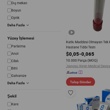
Dış mekan
Boyun
Optik
Daha Fazla
Yüzey İşlemesi
Katkı Maddesi Olmayan Tek K
Parlatma
Hastane Tıbbi Testi
$
0,05
-
0,065
Anot
10.000 Parça
(MOQ)
Cilalı
Bitti
Galvanize
Talep Gönder
Daha Fazla
Şekil
Kare