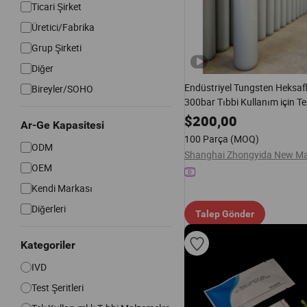
Ticari Şirket
Üretici/Fabrika
Grup Şirketi
Diğer
Endüstriyel Tungsten Heksafl
Bireyler/SOHO
300bar Tıbbi Kullanım için Te
$
200,00
Ar-Ge Kapasitesi
100 Parça
(MOQ)
ODM
OEM
Kendi Markası
Diğerleri
Talep Gönder
Kategoriler
IVD
Test Şeritleri