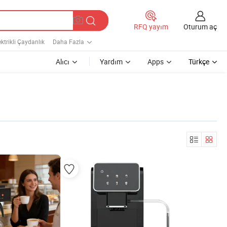
Oturum aç
RFQ yayım
ktrikli Çaydanlık
Daha Fazla
Alıcı
Yardım
Apps
Türkçe