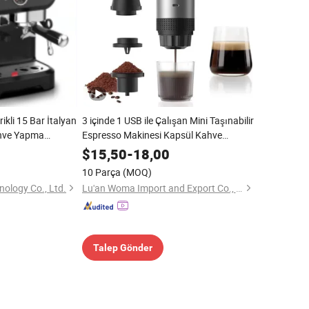
ikli 15 Bar İtalyan
3 içinde 1 USB ile Çalışan Mini Taşınabilir
hve Yapma
Espresso Makinesi Kapsül Kahve
Makinesi
$
15,50
-
18,00
10 Parça
(MOQ)
ology Co., Ltd.
Lu'an Woma Import and Export Co., Ltd.
Talep Gönder