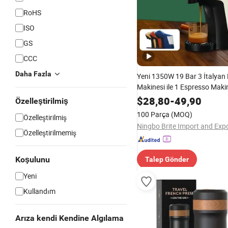
RoHS
ISO
GS
CCC
Daha Fazla
Yeni 1350W 19 Bar 3 İtalyan
Makinesi ile 1 Espresso Maki
veya Otelde Zahmetsiz Demle
$
28,80
-
49,90
Özelleştirilmiş
100 Parça
(MOQ)
Özelleştirilmiş
Özelleştirilmemiş
Koşulunu
Talep Gönder
Yeni
Kullandım
Arıza kendi Kendine Algılama