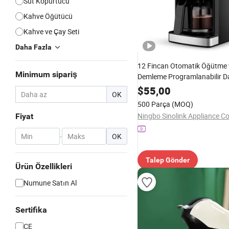
Süt Köpürtücü
Kahve Öğütücü
Kahve ve Çay Seti
Daha Fazla
12 Fincan Otomatik Öğütme 
Minimum sipariş
Demleme Programlanabilir 
Makinesi
$
55,00
OK
500 Parça
(MOQ)
Ningbo Sinolink Appliance Co.
Fiyat
-
OK
Talep Gönder
Ürün Özellikleri
Numune Satın Al
Sertifika
CE