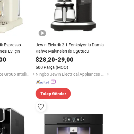
tik Espresso
Jewin Elektrik 2 1 Fonksiyonlu Damla
esi Ev İçin
Kahve Makineleri ile Öğütücü
00
$
28,20
-
29,00
500 Parça
(MOQ)
Guangdong Excellence Group Intelligent Technology Co., Ltd.
Ningbo Jewin Electrical Appliances Co., Ltd.
Talep Gönder