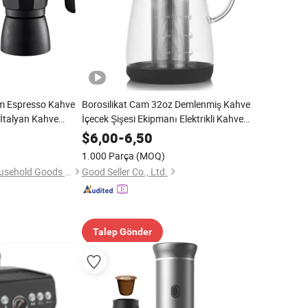
m Espresso Kahve
Borosilikat Cam 32oz Demlenmiş Kahve
 İtalyan Kahve
İçecek Şişesi Ekipmanı Elektrikli Kahve
Demleme Makinesi Soğuk Demleme
$
6,00
-
6,50
Kahve Makinesi
1.000 Parça
(MOQ)
Jiangmen Liyuan Household Goods Co., Ltd.
Good Seller Co., Ltd.
Talep Gönder