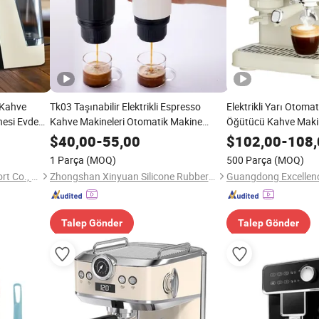
 Kahve
Tk03 Taşınabilir Elektrikli Espresso
Elektrikli Yarı Otoma
nesi Evde
Kahve Makineleri Otomatik Makine
Öğütücü Kahve Makin
me İçin
Kapsül İtalyan Dış Mekan için
$
40,00
-
55,00
$
102,00
-
108,
1 Parça
(MOQ)
500 Parça
(MOQ)
Ningbo Brite Import and Export Co., Ltd.
Zhongshan Xinyuan Silicone Rubber Co. Ltd
Talep Gönder
Talep Gönder