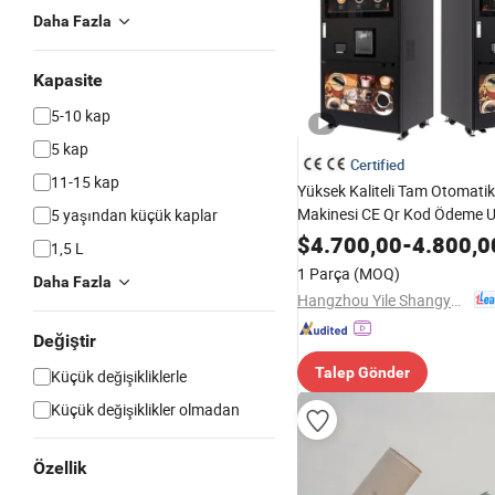
Daha Fazla
Kapasite
5-10 kap
5 kap
Certified
11-15 kap
Yüksek Kaliteli Tam Otomati
Makinesi CE Qr Kod Ödeme 
5 yaşından küçük kaplar
İtme Tarif Ayarları
$
4.700,00
-
4.800,0
1,5 L
1 Parça
(MOQ)
Daha Fazla
Hangzhou Yile Shangyun Robot Technology Co., Ltd.
Değiştir
Talep Gönder
Küçük değişikliklerle
Küçük değişiklikler olmadan
Özellik