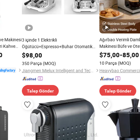
ve Makinesi
Ağırbao Verimli Daml
3 içinde 1 Elektrikli
ri Kahve
Makinesi Büfe ve Otel
Öğütücü+Espresso+Buhar Otomatik
Kahve Makinesi
0
$
75,00
-
85,00
$
98,00
10 Parça
(MOQ)
350 Parça
(MOQ)
Jiangmen Mielux Intelligent and Technology Co., Ltd.
Talep Gönder
Talep Gönder