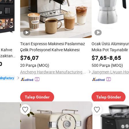
Ticari Espresso Makinesi Paslanmaz
Ocak Üstü Alüminyu
k Kahve
Çelik Profesyonel Kahve Makinesi
Moka Pot Taşınabilir
Uzaktan
Makinesi
$
76,07
$
7,65
-
8,65
0
20 Parça
(MOQ)
500 Parça
(MOQ)
Ancheng Hardware Manufacturing Co., Ltd.
Talep Gönder
Talep Gönder