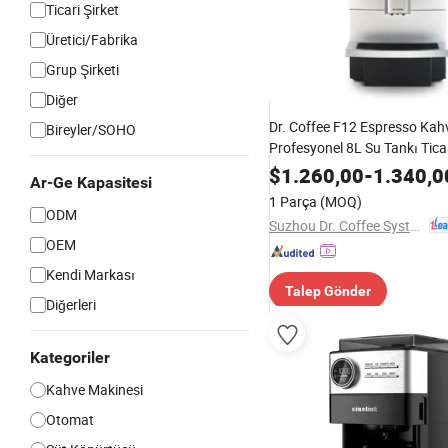
Ticari Şirket
Üretici/Fabrika
Grup Şirketi
Diğer
Dr. Coffee F12 Espresso Kah
Bireyler/SOHO
Profesyonel 8L Su Tankı Tica
Makinesi
$
1.260,00
-
1.340,0
Ar-Ge Kapasitesi
1 Parça
(MOQ)
ODM
Suzhou Dr. Coffee System Technology Co., Ltd.
OEM
Kendi Markası
Talep Gönder
Diğerleri
Kategoriler
Kahve Makinesi
Otomat