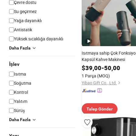
Çevre dostu
Su geçirmez
Yağa dayanıklı
Antistatik
Yüksek sıcaklığa dayanıklı
Daha Fazla
Isıtmaya sahip Çok Fonksiyo
Kapsül Kahve Makinesi
İşlev
$
39,00
-
50,00
Isıtma
1 Parça
(MOQ)
Yibao Gift Co., Ltd.
Soğutma
Kontrol
Yalıtım
Talep Gönder
Sürüş
Daha Fazla
Yapı