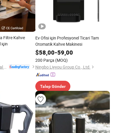
a Filtre Kahve
Ev Ofisi için Profesyonel Ticari Tam
 için
Otomatik Kahve Makinesi
$
58,00
-
59,00
200 Parça
(MOQ)
Heavybao Commercial Kitchenware Co., Ltd.
Ningbo Liyyou Group Co., Ltd.
Talep Gönder