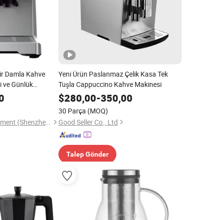
lir Damla Kahve
Yeni Ürün Paslanmaz Çelik Kasa Tek
i ve Günlük
Tuşla Cappuccino Kahve Makinesi
Kullanılabilir Filtre
0
$
280,00
-
350,00
30 Parça
(MOQ)
Kaesid Kitchen Equipment (Shenzhen) Co., Ltd.
Good Seller Co., Ltd
Talep Gönder