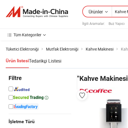
Ürünler
İlgili Aramalar:
Buz Yapıcı
Tüm Kategoriler
Tüketici Elektroniği
Mutfak Elektroniği
Kahve Makinesi
Kah
Tedarikçi Listesi
Ürün listesi
Filtre
"Kahve Makinesi
İşletme Türü