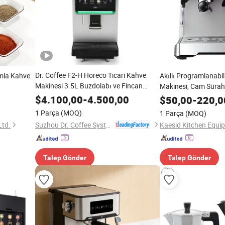
Dr. Coffee F2-H Horeco Ticari Kahve
amla Kahve
Akıllı Programlanabi
Makinesi 3.5L Buzdolabı ve Fincan
Makinesi, Cam Sürah
Isıtıcı Rafı
Kullanım için Yeniden 
$
4.100,00
-
4.500,00
$
50,00
-
220,0
ile
1 Parça
(MOQ)
1 Parça
(MOQ)
Suzhou Dr. Coffee System Technology Co., Ltd.
Ltd.
Talep Gönder
Talep Gönder