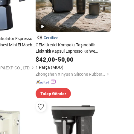
Certified
rkolatör Espresso
esi Mini El Mocha
OEM Üretici Kompakt Taşınabilir
Seti Ev Kampı için
Elektrikli Kapsül Espresso Kahve
Makinesi Seyahat ve Açık Hava
$
42,00
-
50,00
Maceraları için CE
1 Parça
(MOQ)
P&EXP CO., LTD.
Zhongshan Xinyuan Silicone Rubber Co., Ltd.
Talep Gönder