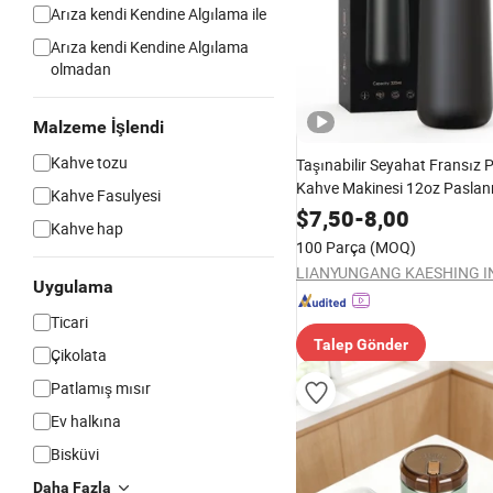
Arıza kendi Kendine Algılama ile
Arıza kendi Kendine Algılama
olmadan
Malzeme İşlendi
Kahve tozu
Taşınabilir Seyahat Fransız P
Kahve Makinesi 12oz Paslan
Kahve Fasulyesi
Termos Akıllı Kahve Cezvesi
$
7,50
-
8,00
Kahve hap
100 Parça
(MOQ)
Uygulama
Ticari
Talep Gönder
Çikolata
Patlamış mısır
Ev halkına
Bisküvi
Daha Fazla