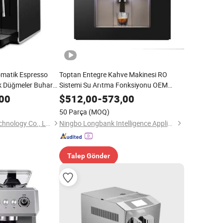
omatik Espresso
Toptan Entegre Kahve Makinesi RO
k Düğmeler Buhar
Sistemi Su Arıtma Fonksiyonu OEM
e Demleyici
Hizmetleri Logo Özelleştirme
00
$
512,00
-
573,00
50 Parça
(MOQ)
Hangzhou Galileo Technology Co., Ltd.
Ningbo Longbank Intelligence Appliance Co., Ltd.
Talep Gönder