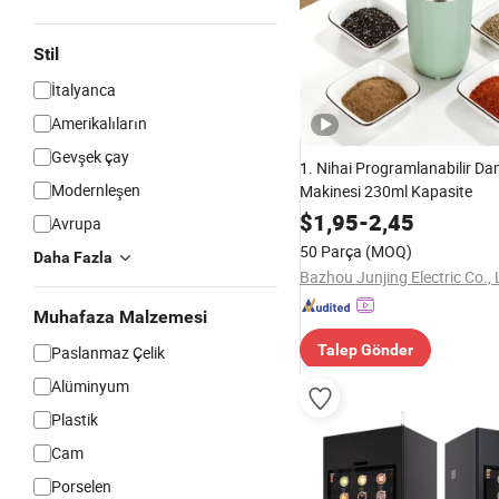
Stil
İtalyanca
Amerikalıların
Gevşek çay
1. Nihai Programlanabilir D
Modernleşen
Makinesi 230ml Kapasite
$
1,95
-
2,45
Avrupa
50 Parça
(MOQ)
Daha Fazla
Bazhou Junjing Electric Co., 
Muhafaza Malzemesi
Talep Gönder
Paslanmaz Çelik
Alüminyum
Plastik
Cam
Porselen