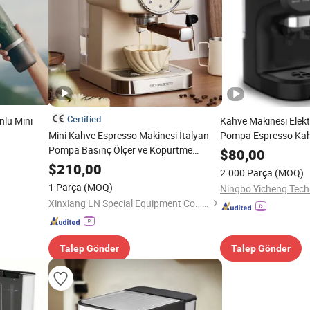
Certified
nlu Mini
Kahve Makinesi Elektr
Mini Kahve Espresso Makinesi İtalyan
Pompa Espresso Ka
Pompa Basınç Ölçer ve Köpürtme
Makinesi
$
80,00
Çubuğu ile
$
210,00
2.000 Parça
(MOQ)
1 Parça
(MOQ)
Ningbo Yicheng Techn
Xinxiang LN Special Equipment Co., Ltd.
Talep Gönder
Talep Gönder