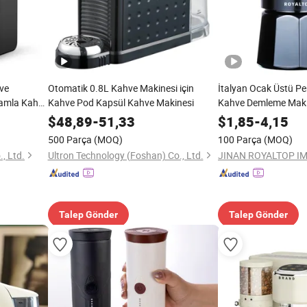
ve
Otomatik 0.8L Kahve Makinesi için
İtalyan Ocak Üstü Pe
Damla Kahve
Kahve Pod Kapsül Kahve Makinesi
Kahve Demleme Makin
Alüminyum Moka Pot 
$
48,89
-
51,33
$
1,85
-
4,15
500 Parça
(MOQ)
100 Parça
(MOQ)
, Ltd.
Ultron Technology (Foshan) Co., Ltd.
JINAN ROYALTOP IM
Talep Gönder
Talep Gönder