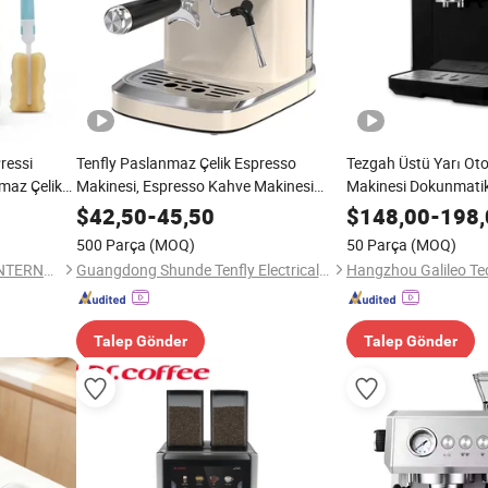
ressi
Tenfly Paslanmaz Çelik Espresso
Tezgah Üstü Yarı Ot
maz Çelik
Makinesi, Espresso Kahve Makinesi
Makinesi Dokunmati
Fabrika Özel
Çubuğu Barista Kahv
$
42,50
-
45,50
$
148,00
-
198,
500 Parça
(MOQ)
50 Parça
(MOQ)
LIANYUNGANG KAESHING INTERNATIONAL TRADING CO., LTD.
Guangdong Shunde Tenfly Electrical Appliances Co., Ltd
Talep Gönder
Talep Gönder