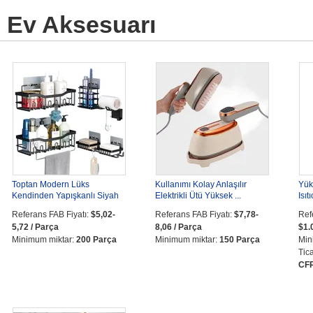
Ev Aksesuarı
Toptan Modern Lüks
Kullanımı Kolay Anlaşılır
Yük
Kendinden Yapışkanlı Siyah
Elektrikli Ütü Yüksek ...
Isıtı
Ev ...
Referans FAB Fiyatı:
$5,02-
Referans FAB Fiyatı:
$7,78-
Ref
5,72 / Parça
8,06 / Parça
$1.
Minimum miktar:
200 Parça
Minimum miktar:
150 Parça
Min
Tica
CFR