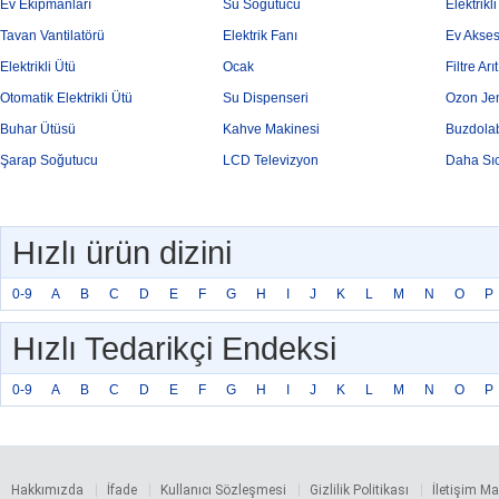
Ev Ekipmanları
Su Soğutucu
Elektrikli
Tavan Vantilatörü
Elektrik Fanı
Ev Akses
Elektrikli Ütü
Ocak
Filtre Arıt
Otomatik Elektrikli Ütü
Su Dispenseri
Ozon Je
Buhar Ütüsü
Kahve Makinesi
Buzdola
Şarap Soğutucu
LCD Televizyon
Daha Sı
Hızlı ürün dizini
0-9
A
B
C
D
E
F
G
H
I
J
K
L
M
N
O
P
Hızlı Tedarikçi Endeksi
0-9
A
B
C
D
E
F
G
H
I
J
K
L
M
N
O
P
Hakkımızda
İfade
Kullanıcı Sözleşmesi
Gizlilik Politikası
İletişim M