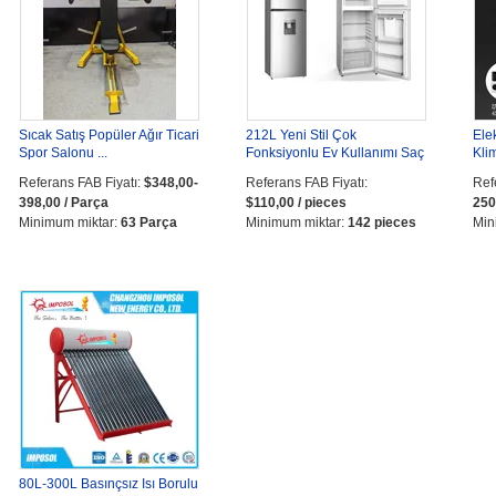
Sıcak Satış Popüler Ağır Ticari
212L Yeni Stil Çok
Ele
Spor Salonu ...
Fonksiyonlu Ev Kullanımı Saç
Klim
...
Referans FAB Fiyatı:
$348,00-
Referans FAB Fiyatı:
Ref
398,00 / Parça
$110,00 / pieces
250
Minimum miktar:
63 Parça
Minimum miktar:
142 pieces
Min
80L-300L Basınçsız Isı Borulu