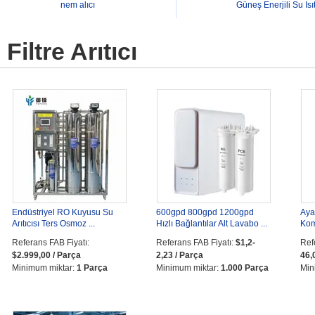
nem alıcı
Güneş Enerjili Su Isıt
Filtre Arıtıcı
Endüstriyel RO Kuyusu Su
600gpd 800gpd 1200gpd
Aya
Arıtıcısı Ters Osmoz ...
Hızlı Bağlantılar Alt Lavabo ...
Kom
Referans FAB Fiyatı:
Referans FAB Fiyatı:
$1,2-
Ref
$2.999,00 / Parça
2,23 / Parça
46,
Minimum miktar:
1 Parça
Minimum miktar:
1.000 Parça
Min