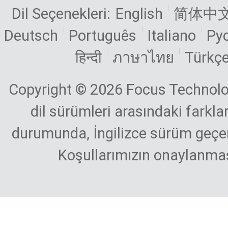
Dil Seçenekleri:
English
简体中
Deutsch
Português
Italiano
Ру
हिन्दी
ภาษาไทย
Türkç
Copyright © 2026 Focus Technology
dil sürümleri arasındaki farkla
durumunda, İngilizce sürüm geçerli
Koşullarımızın onaylanmas