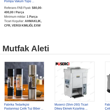
Pompa Vakum Tüpü ...
Referans FAB Fiyatı:
$80,00-
400,00 / Parça
Minimum miktar:
1 Parça
Ticari Koşullar:
AHMAKLIK,
CFR, VERGI KIMLIĞI, EXW
Mutfak Aleti
Fabrika Tedarikçisi
Muserci (Shm-260) Ticari
Fab
Paslanmaz Çelik Tuz Biber ...
Dikey Ekmek Kızartma ...
Çeli