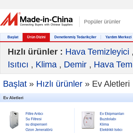
Popüler ürünler
Başlat
Ürün Dizini
Denetlenmiş Tedarikçiler
Yardım Merkezi
Hızlı ürünler :
Hava Temizleyici
Isıtıcı
,
Klima
,
Demir
,
Hava Temi
Başlat
»
Hızlı ürünler
»
Ev Aletleri
Ev Aletleri
Filtre Arıtıcı
Ev Ekipmanları
Su Filtresi
Buzdolabı
su dispenseri
Klima
Ozon Jeneratörü
Elektrikli Isıtıcı