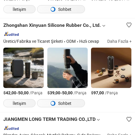
İletişim
Sohbet
Zhongshan Xinyuan Silicone Rubber Co., Ltd.
Üretici/Fabrika ve Ticaret Şirketi
ODM
Hızlı cevap
Daha Fazla +
$
-
/Parça
$
-
/Parça
$
/Parça
42,00
50,00
39,00
50,00
97,00
İletişim
Sohbet
JIANGMEN LONG TERM TRADING CO.,LTD