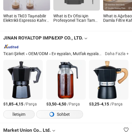
What is Tk03 Taşınabilir
What is Ev Ofisi için
What is Ağırbao
Elektrikli Espresso Kahve
Profesyonel Ticari Tam
Damla Filtre Ka
Makineleri Otomatik
Otomatik Kahve Makinesi
Makinesi Büfe ve
Makine Kapsül İtalyan
Dış Mekan için
JINAN ROYALTOP IMP&EXP CO., LTD.
Ticari Şirket
OEM/ODM
Ev eşyaları, Mutfak eşyaları, Tuz ve biber değirmeni, Kahve öğütücü, Baharat kavanozu ve şişesi, Cam eşyalar
Daha Fazla +
$
-
/Parça
$
-
/Parça
$
-
/Parça
1,85
4,15
3,50
4,50
3,25
4,15
İletişim
Sohbet
Market Union Co., Ltd.