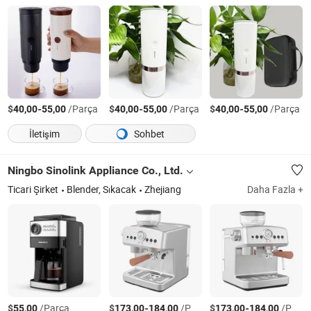
$
-
/Parça
$
-
/Parça
$
-
/Parça
40,00
55,00
40,00
55,00
40,00
55,00
İletişim
Sohbet
Ningbo Sinolink Appliance Co., Ltd.
Ticari Şirket
Blender, Sıkacak
Zhejiang
Daha Fazla +
$
/Parça
$
-
/Parça
$
-
/Parça
55,00
173,00
184,00
173,00
184,00