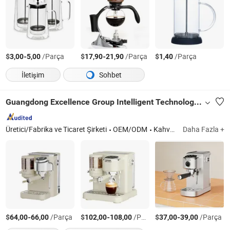
$
-
/Parça
$
-
/Parça
$
/Parça
3,00
5,00
17,90
21,90
1,40
İletişim
Sohbet
Guangdong Excellence Group Intelligent Technology Co., Ltd.
Üretici/Fabrika ve Ticaret Şirketi
OEM/ODM
Kahve Makinesi, Kahve Öğütücü
Daha Fazla +
$
-
/Parça
$
-
/Parça
$
-
/Parça
64,00
66,00
102,00
108,00
37,00
39,00