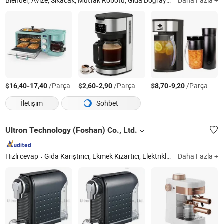
Blender, Avize, Sıkacak, Mutfak Robotu, Gıda Doğrayıcı, El Mikseri ve Stand Mikseri, Et Kıyıcı, Kahve Makinesi, Buz Kırıcı Blender, El Blenderi
Daha Fazla +
$
-
/Parça
$
-
/Parça
$
-
/Parça
16,40
17,40
2,60
2,90
8,70
9,20
İletişim
Sohbet
Ultron Technology (Foshan) Co., Ltd.
Hızlı cevap
Gıda Karıştırıcı, Ekmek Kızartıcı, Elektrikli Su Isıtıcı, Hava Fritözü ve Hava Fritözü Fırını, Pencere Temizleme Robotu, Kahve Makinesi, Et Kıyıcı
Daha Fazla +