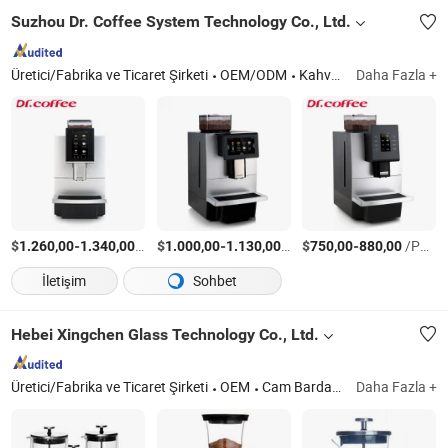
Suzhou Dr. Coffee System Technology Co., Ltd.
Üretici/Fabrika ve Ticaret Şirketi
OEM/ODM
Kahve Makinesi; Süt Soğutucu
Daha Fazla +
$
-
/Parça
$
-
/Parça
$
-
/Parça
1.260,00
1.340,00
1.000,00
1.130,00
750,00
880,00
İletişim
Sohbet
Hebei Xingchen Glass Technology Co., Ltd.
Üretici/Fabrika ve Ticaret Şirketi
OEM
Cam Bardak, Fransız Presi, Kahve Potası, Cam Kavanoz, Çaydanlık, Sifon Kahve Makinesi, Cam Pişirme Tenceresi, Cam Sürahi, Cam Pipet, Cam Çay Fincanı
Daha Fazla +