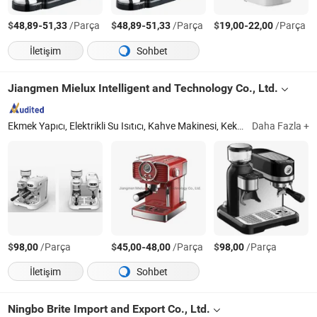
$
-
/Parça
$
-
/Parça
$
-
/Parça
48,89
51,33
48,89
51,33
19,00
22,00
İletişim
Sohbet
Jiangmen Mielux Intelligent and Technology Co., Ltd.
Ekmek Yapıcı, Elektrikli Su Isıtıcı, Kahve Makinesi, Kek Yapıcı, Hamur Mikseri
Daha Fazla +
$
/Parça
$
-
/Parça
$
/Parça
98,00
45,00
48,00
98,00
İletişim
Sohbet
Ningbo Brite Import and Export Co., Ltd.