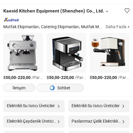
Kaesid Kitchen Equipment (Shenzhen) Co., Ltd.
Mutfak Ekipmanları, Catering Ekipmanları, Mutfak Mobilyası, Dondurma Makinesi, Buzdolabı, Fırın Ekipmanları, Buz Makinesi, Ev Aletleri, Elektrikli Izgara, Elektrikli Düdüklü Tencere
Daha Fazla +
$
-
/Parça
$
-
/Parça
$
-
/Parça
50,00
220,00
50,00
220,00
50,00
220,00
İletişim
Sohbet
Elektrikli Su Isıtıcı Üreticiler
Elektrikli Su Isıtıcı Üreticiler
Elektrikli Çaydanlık Üreticiler
Paslanmaz Çelik Elektrikli Çaydanlık Üreticiler