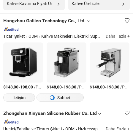
Kahve Kavurma Fiyatı Üreticiler
Kahve Üreticiler
Hangzhou Galileo Technology Co., Ltd.
Ticari Şirket
ODM
Kahve Makineleri, Elektrikli Süpürgeler, Hava Temizleyicileri, Ütüler, Giysi Buharlaştırıcıları, Zemin Yıkayıcılar, Nemlendiriciler, Hava Fritözleri
Daha Fazla +
$
-
/Parça
$
-
/Parça
$
-
/Parça
148,00
198,00
148,00
198,00
148,00
198,00
İletişim
Sohbet
Zhongshan Xinyuan Silicone Rubber Co. Ltd
Üretici/Fabrika ve Ticaret Şirketi
ODM
Hızlı cevap
Daha Fazla +