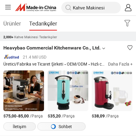
Ürünler
Tedarikçiler
Kahve Makinesi Tedarikçiler
2,000+
Heavybao Commercial Kitchenware Co., Ltd.
21.4 Mil USD
Üretici/Fabrika ve Ticaret Şirketi
OEM/ODM
Hızlı cevap
Daha Fazla +
$
-
/Parça
$
/Parça
$
/Parça
75,00
85,00
35,20
38,09
İletişim
Sohbet