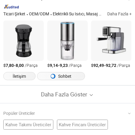
Ticari Şirket
OEM/ODM
Elektrikli Su Isıtıcı, Masaj Aleti, Saç Kurutma Makinesi, Isıtıcı, Elektrikli Izgara, Nemlendirici, Saç Düzleştirici, Mikser, Güzellik Aleti, Elektronikler
Daha Fazla +
$
-
/Parça
$
-
/Parça
$
-
/Parça
7,80
8,00
9,14
9,23
92,49
92,72
İletişim
Sohbet
Daha Fazla Göster
Popüler Üreticiler
Kahve Takımı Üreticiler
Kahve Fincanı Üreticiler