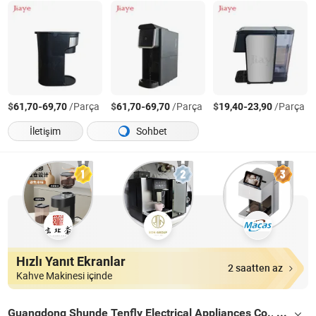
$
-
/Parça
$
-
/Parça
$
-
/Parça
61,70
69,70
61,70
69,70
19,40
23,90
İletişim
Sohbet
Hızlı Yanıt Ekranlar
2 saatten az
Kahve Makinesi içinde
Guangdong Shunde Tenfly Electrical Appliances Co., Ltd