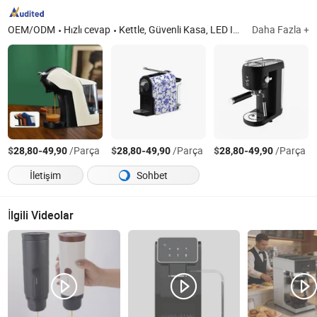
OEM/ODM
Hızlı cevap
Kettle, Güvenli Kasa, LED Işıklar, Saç Kurutma Makinesi, Tartı, Minibar Buzdolabı, Kahve Makinesi, Giysi Buharlağı, Kozmetik Ayna, Hava Temizleyici
Daha Fazla +
$
-
/Parça
$
-
/Parça
$
-
/Parça
28,80
49,90
28,80
49,90
28,80
49,90
İletişim
Sohbet
İlgili Videolar