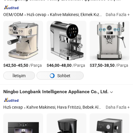
OEM/ODM
Hızlı cevap
Kahve Makinesi, Ekmek Kızartıcı, Et Kıyıcı, Hava Fritözü, Karıştırıcı
Daha Fazla +
$
-
/Parça
$
-
/Parça
$
-
/Parça
42,50
45,50
46,00
48,00
37,50
38,50
İletişim
Sohbet
Ningbo Longbank Intelligence Appliance Co., Ltd.
Hızlı cevap
Kahve Makinesi, Hava Fritözü, Bebek Aleti, Temizlik Aleti, Diğer Küçük Mutfak Aletleri
Daha Fazla +