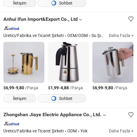
İletişim
Sohbet
Anhui Ifun Import&Export Co., Ltd
Üretici/Fabrika ve Ticaret Şirketi
OEM/ODM
Su Şişeleri, Paslanmaz Çelik Bardak, Öğle Yemeği Kutusu, Gıda Kabı, Protein Karıştırıcı Şişe, Kahve Potu, Soğutucu Kutusu
Daha Fazla +
$
-
/Parça
$
-
/Parça
$
-
/Parça
6,99
9,80
1,99
4,88
6,99
9,80
İletişim
Sohbet
Zhongshan Jiaye Electric Appliance Co., Ltd.
Üretici/Fabrika ve Ticaret Şirketi
ODM
Yok
Daha Fazla +