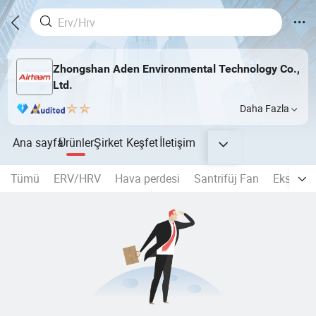
Zhongshan Aden Environmental Technology Co.,
Ltd.
Daha Fazla
Ana sayfa
Ürünler
Şirket
Keşfet
İletişim
Tümü
ERV/HRV
Hava perdesi
Santrifüj Fan
Eksenel