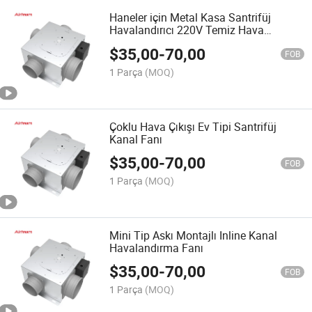
Haneler için Metal Kasa Santrifüj
Havalandırıcı 220V Temiz Hava
Tedariki Çoklu Hava Çıkışları Inline
$
35,00
-
70,00
Kanal Havalandırma Fanı
FOB
1 Parça
(MOQ)
Çoklu Hava Çıkışı Ev Tipi Santrifüj
Kanal Fanı
$
35,00
-
70,00
FOB
1 Parça
(MOQ)
Mini Tip Askı Montajlı Inline Kanal
Havalandırma Fanı
$
35,00
-
70,00
FOB
1 Parça
(MOQ)