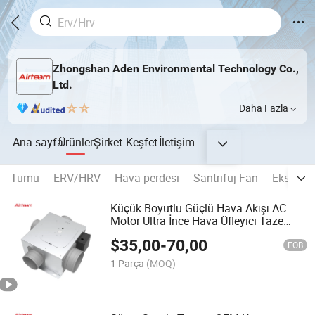
Zhongshan Aden Environmental Technology Co.,
Ltd.
Daha Fazla
Ana sayfa
Ürünler
Şirket
Keşfet
İletişim
Tümü
ERV/HRV
Hava perdesi
Santrifüj Fan
Eksenel
Küçük Boyutlu Güçlü Hava Akışı AC
Motor Ultra İnce Hava Üfleyici Taze
Hava Tedariki Çoklu Port Santrifüj
$
35,00
-
70,00
Havalandırma Fanı
FOB
1 Parça
(MOQ)