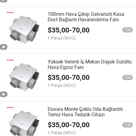
100mm Hava Çıkışı Galvanizli Kasa
Duct Bağlantı Havalandırma Fanı
$
35,00
-
70,00
FOB
1 Parça
(MOQ)
Yüksek Verimli İç Mekan Düşük Gürültü
Hava Egzoz Fanı
$
35,00
-
70,00
FOB
1 Parça
(MOQ)
Duvara Monte Çoklu Oda Bağlantılı
Temiz Hava Tedarik Cihazı
$
35,00
-
70,00
FOB
1 Parça
(MOQ)