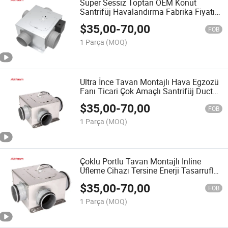
Süper Sessiz Toptan OEM Konut
Santrifüj Havalandırma Fabrika Fiyatı
Tavan Tipi Mekanik Elektrik Çoklu Port
$
35,00
-
70,00
Santrifüj Fanı
FOB
1 Parça
(MOQ)
Ultra İnce Tavan Montajlı Hava Egzozü
Fanı Ticari Çok Amaçlı Santrifüj Duct
Mekanik Havalandırma Fanı
$
35,00
-
70,00
FOB
1 Parça
(MOQ)
Çoklu Portlu Tavan Montajlı Inline
Üfleme Cihazı Tersine Enerji Tasarruflu
Kanal Santrifüj Boru Fanı
$
35,00
-
70,00
FOB
1 Parça
(MOQ)