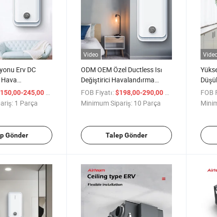
Video
Vide
syonu Erv DC
ODM OEM Özel Ductless Isı
Yüks
 Hava
Değiştirici Havalandırma
Düşük
e Mekanik
Enerji Geri Kazanım Cihazı
Kaza
/ Parça
FOB Fiyatı:
/ Parça
FOB F
150,00-245,00
$198,00-290,00
a Sistemi
İklimlendirme Sistemi
Ünite
ariş:
1 Parça
Minimum Sipariş:
10 Parça
Minim
ep Gönder
Talep Gönder