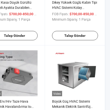
 Kasa Düşük Gürültü
Dikey Yüksek Güçlü Kabin Tipi
eli Ayakta Durabilen
HVAC Sistemi Kolay
Temizleyici Duman
Kurulumlu Ev Hava Geri
iyatı:
/ Parça
FOB Fiyatı:
/ Parça
$700,00-850,00
$700,00-850,00
ye Enerji Değişim
Kazanım Cihazı
um Sipariş:
1 Parça
Minimum Sipariş:
1 Parça
andırma Isı Geri
nım Cihazı
Talep Gönder
Talep Gönder
o
Video
Erv/Hrv Taze Hava
Büyük Güç HVAC Sistemi
ik Havalandırma Isı
Mekanik Elektrik Santrifüj