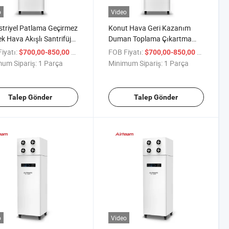
o
Video
triyel Patlama Geçirmez
Konut Hava Geri Kazanım
k Hava Akışlı Santrifüj
Duman Toplama Çıkartma
rik Pm2.5 Koleksiyonu
Mekanik Havalandırma
iyatı:
/ Parça
FOB Fiyatı:
/ Parça
$700,00-850,00
$700,00-850,00
i Geri Kazanım
Sistemi Erv Hava İşleme
um Sipariş:
1 Parça
Minimum Sipariş:
1 Parça
landırma Fanı
Ünitesi
Talep Gönder
Talep Gönder
o
Video