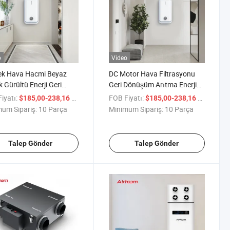
o
Video
ek Hava Hacmi Beyaz
DC Motor Hava Filtrasyonu
 Gürültü Enerji Geri
Geri Dönüşüm Arıtma Enerji
nım Havalandırma
Değişimi Havalandırma Fanı
iyatı:
/ Parça
FOB Fiyatı:
/ Parça
$185,00-238,16
$185,00-238,16
si
um Sipariş:
10 Parça
Minimum Sipariş:
10 Parça
Talep Gönder
Talep Gönder