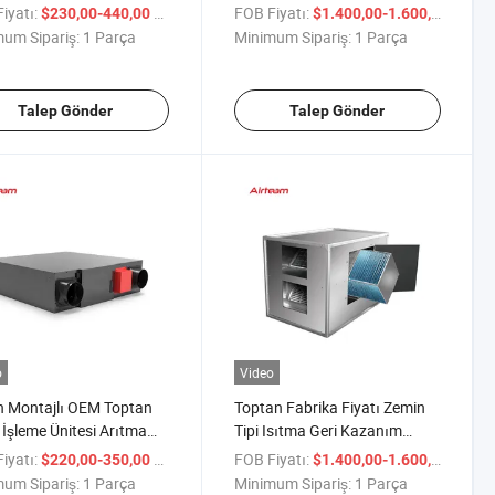
Kazanım Cihazı
Havalandırma Fanı Serbest
iyatı:
/ Parça
FOB Fiyatı:
/ Par
$230,00-440,00
$1.400,00-1.600,00
lendirme Sistemi
Duran Enerji Geri Kazanım
um Sipariş:
1 Parça
Minimum Sipariş:
1 Parça
Ventilatörü Hava Değişim
Fanı
Talep Gönder
Talep Gönder
o
Video
 Montajlı OEM Toptan
Toptan Fabrika Fiyatı Zemin
İşleme Ünitesi Arıtma
Tipi Isıtma Geri Kazanım
Ferahlatıcı Makinesi
Havalandırması OEM Ticari
iyatı:
/ Parça
FOB Fiyatı:
/ Par
$220,00-350,00
$1.400,00-1.600,00
i Geri Kazanım
Patlama Geçirmez Enerji
um Sipariş:
1 Parça
Minimum Sipariş:
1 Parça