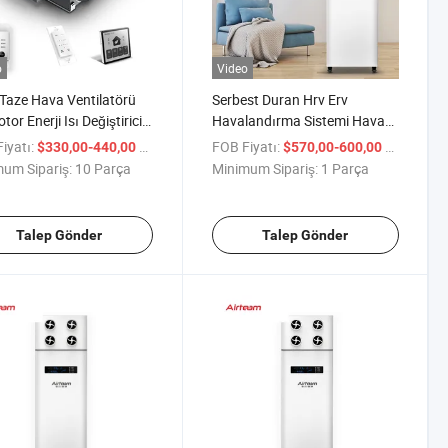
o
Video
aze Hava Ventilatörü
Serbest Duran Hrv Erv
or Enerji Isı Değiştirici
Havalandırma Sistemi Hava
perator Havalandırma
İşleme Ünitesi Enerji Geri
iyatı:
/ Parça
FOB Fiyatı:
/ Parça
$330,00-440,00
$570,00-600,00
mi
Kazanım Ventilatörü
um Sipariş:
10 Parça
Minimum Sipariş:
1 Parça
Talep Gönder
Talep Gönder