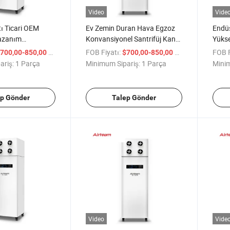
Video
Vide
tı Ticari OEM
Ev Zemin Duran Hava Egzoz
Endüs
Kazanım
Konvansiyonel Santrifüj Kanal
Yükse
Recuperator Geri
Fanı Pm2.5 Filtre Erv Hava
Elekt
/ Parça
FOB Fiyatı:
/ Parça
FOB F
700,00-850,00
$700,00-850,00
trasyon
Temizleme Havalandırma
Enerj
ariş:
1 Parça
Minimum Sipariş:
1 Parça
Minim
klimlendirme
Hava
iz Hava Mekanik
a Fanı
ep Gönder
Talep Gönder
Video
Vide