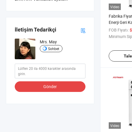
Video
Fabrika Fiya
Enerji Geri 
Ventilatörü 
İletişim Tedarikçi
FOB Fiyatı:
$
Dönüşüm Fil
Minimum Sip
Temizleyici İ
Mrs. May
Sistemi Tem
Sohbet
Havalandırm
Tal
Gönder
Video