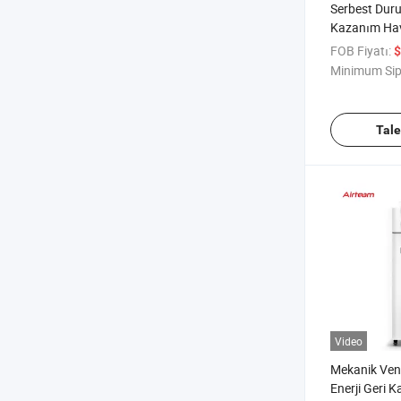
Serbest Duru
Kazanım Ha
Sistemi Pm2.
FOB Fiyatı:
$
Hava İşleme 
Minimum Sip
Tal
Video
Mekanik Vent
Enerji Geri 