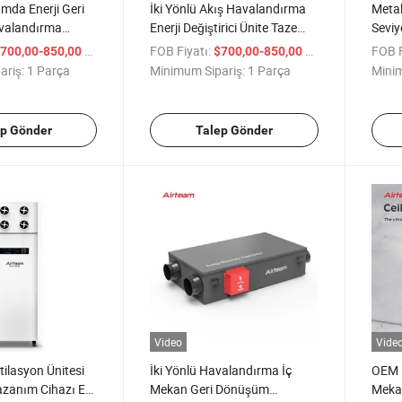
mda Enerji Geri
İki Yönlü Akış Havalandırma
Metal
valandırma
Enerji Değiştirici Ünite Taze
Seviy
5 Filtrasyon
Hava Difüzörü DC Santrifüj
Hava 
/ Parça
FOB Fiyatı:
/ Parça
FOB F
700,00-850,00
$700,00-850,00
Ünitesi
Fanı
Tahli
ariş:
1 Parça
Minimum Sipariş:
1 Parça
Minim
Haval
Kaza
ep Gönder
Talep Gönder
Video
Vide
ilasyon Ünitesi
İki Yönlü Havalandırma İç
OEM 
Kazanım Cihazı Ev
Mekan Geri Dönüşüm
Mekan