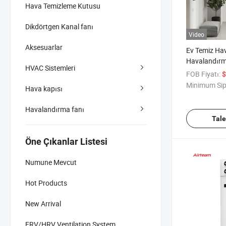
Hava Temizleme Kutusu
Dikdörtgen Kanal fanı
Video
Aksesuarlar
Ev Temiz Hav
Havalandırm
HVAC Sistemleri
Sessiz Enerji
FOB Fiyatı:
$
Havalandır
Minimum Sip
Hava kapısı
Havalandırma fanı
Tal
Öne Çıkanlar Listesi
Numune Mevcut
Hot Products
New Arrival
ERV/HRV Ventilation System