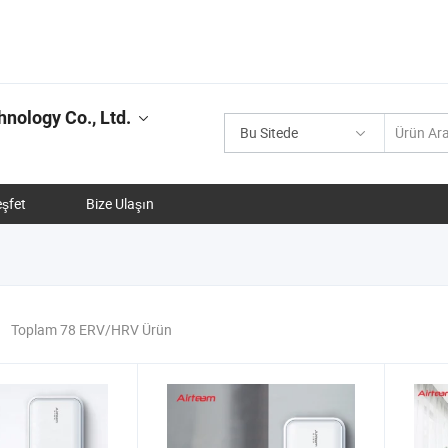
nology Co., Ltd.
Bu Sitede
şfet
Bize Ulaşın
Toplam 78 ERV/HRV Ürün