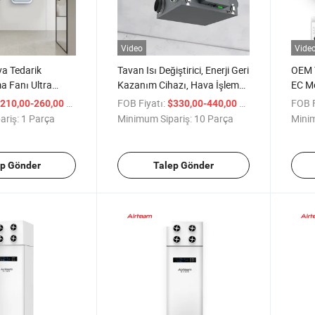
Video
Vide
a Tedarik
Tavan Isı Değiştirici, Enerji Geri
OEM T
a Fanı Ultra
Kazanım Cihazı, Hava İşleme
EC Mot
 Tasarruflu
Ünitesi, Recuperatör, Enerji
Recu
/ Parça
FOB Fiyatı:
/ Parça
FOB F
210,00-260,00
$330,00-440,00
ma
Geri Kazanım Ventilatörü
Siste
ariş:
1 Parça
Minimum Sipariş:
10 Parça
Minim
ep Gönder
Talep Gönder