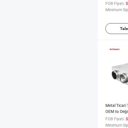
İklimlendirm
FOB Fiyatı:
$
Değiştirici Ve
Minimum Sip
Tal
Metal Ticari 
OEM Isı Değiş
Akış Havala
FOB Fiyatı:
$
Tavan Monta
Minimum Sip