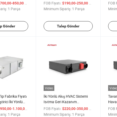
e Sistemi Hava
Temizleme Filtreleme Mekanik
Geri 
/ Parça
FOB Fiyatı:
/ Parça
FOB F
700,00-850,00
$190,00-250,00
ntilatör
Hava Değişimi Ultra İnce Tip
İklim
ariş:
1 Parça
Minimum Sipariş:
1 Parça
Minim
Enerji Geri Kazanım
Ventilatörü LCD Akıllı Kontrol
ile
ep Gönder
Talep Gönder
Video
Vide
Tip Fabrika Fiyatı
İki Yönlü Akış HVAC Sistemi
Tavan
tirici İki Yönlü
Isıtma Geri Kazanım
Hava 
ndırma Fanı
Havalandırması, Hava
Hava 
/ Parça
FOB Fiyatı:
/ Parça
FOB F
950,00-1.100,00
$220,00-350,00
jlı HVAC Sistemi
Değişimi Elektrikli Santrifüj
Enerj
ariş:
1 Parça
Minimum Sipariş:
1 Parça
Minim