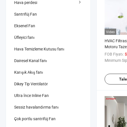
Hava perdesi
Santrifüj Fan
Eksenel Fan
Video
Üfleyici fanı
HVAC Filtra
Motoru Taze
Hava Temizleme Kutusu fanı
İklimlendirm
FOB Fiyatı:
$
Havalandırm
Minimum Sip
Dairesel Kanal fanı
Karışık Akış fanı
Tal
Dikey Tip Ventilatör
Ultra İnce Inline Fan
Sessiz havalandırma fanı
Çok portlu santrifüj Fan