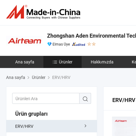
Zhongshan Aden Environmental Tech
Elmas Üye
Ana sayfa
Ürünler
Hakkımızda
Ke
Ana sayfa
Ürünler
ERV/HRV
ERV/HRV
Ürün grupları
ERV/HRV