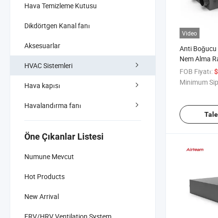
Hava Temizleme Kutusu
Dikdörtgen Kanal fanı
Video
Aksesuarlar
Anti Boğucu 
Nem Alma Ra
HVAC Sistemleri
Geri Kazanım
FOB Fiyatı:
$
Minimum Sip
Hava kapısı
Havalandırma fanı
Tal
Öne Çıkanlar Listesi
Numune Mevcut
Hot Products
New Arrival
ERV/HRV Ventilation System