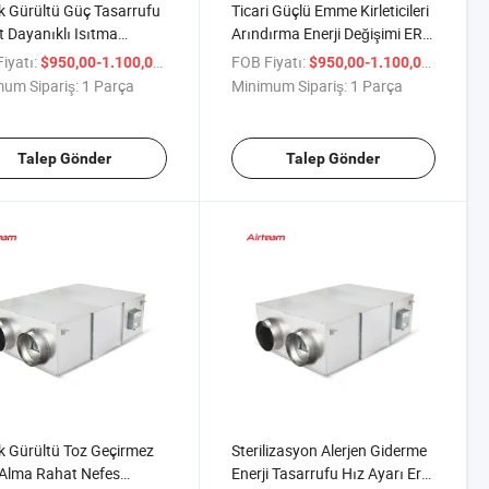
 Gürültü Güç Tasarrufu
Ticari Güçlü Emme Kirleticileri
 Dayanıklı Isıtma
Arındırma Enerji Değişimi ERV
ştirme Havalandırma Fanı
Havalandırma Fanı
iyatı:
/ Parça
FOB Fiyatı:
/ Parça
$950,00-1.100,00
$950,00-1.100,00
um Sipariş:
1 Parça
Minimum Sipariş:
1 Parça
Talep Gönder
Talep Gönder
 Gürültü Toz Geçirmez
Sterilizasyon Alerjen Giderme
Alma Rahat Nefes
Enerji Tasarrufu Hız Ayarı Erv