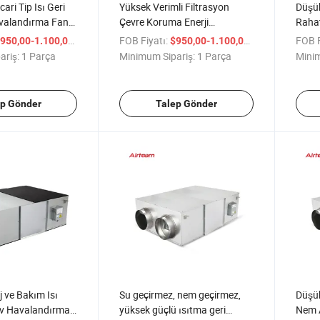
ari Tip Isı Geri
Yüksek Verimli Filtrasyon
Düşük
alandırma Fanı
Çevre Koruma Enerji
Rahat
Tasarrufu Enerji Geri Kazanım
İyile
/ Parça
FOB Fiyatı:
/ Parça
FOB F
950,00-1.100,00
$950,00-1.100,00
Havalandırma Fanı
ariş:
1 Parça
Minimum Sipariş:
1 Parça
Minim
ep Gönder
Talep Gönder
 ve Bakım Isı
Su geçirmez, nem geçirmez,
Düşük
Hrv Havalandırma
yüksek güçlü ısıtma geri
Nem 