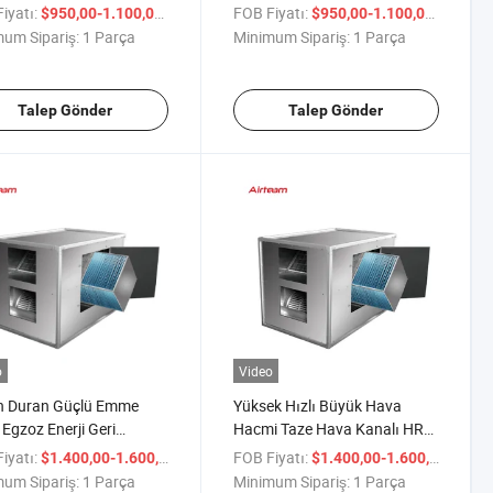
lir Enerji Geri Kazanım
Ventilatör Fanı
iyatı:
/ Parça
FOB Fiyatı:
/ Parça
$950,00-1.100,00
$950,00-1.100,00
landırma Fanı
um Sipariş:
1 Parça
Minimum Sipariş:
1 Parça
Talep Gönder
Talep Gönder
o
Video
n Duran Güçlü Emme
Yüksek Hızlı Büyük Hava
Egzoz Enerji Geri
Hacmi Taze Hava Kanalı HRV
nım Havalandırma Fanı
Isı Değişim Fanı
iyatı:
/ Parça
FOB Fiyatı:
/ Par
$1.400,00-1.600,00
$1.400,00-1.600,00
um Sipariş:
1 Parça
Minimum Sipariş:
1 Parça