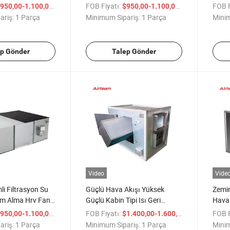
kazanım havalandırma fanı
Alabi
/ Parça
FOB Fiyatı:
/ Parça
FOB F
950,00-1.100,00
$950,00-1.100,00
CE ile
Hava
ariş:
1 Parça
Minimum Sipariş:
1 Parça
Minim
ep Gönder
Talep Gönder
Video
Vide
li Filtrasyon Su
Güçlü Hava Akışı Yüksek
Zemi
m Alma Hrv Fanı
Güçlü Kabin Tipi Isı Geri
Hava 
 Malzemeden
Kazanım Havalandırma Fanı
Kaza
/ Parça
FOB Fiyatı:
/ Parça
FOB F
950,00-1.100,00
$1.400,00-1.600,00
ariş:
1 Parça
Minimum Sipariş:
1 Parça
Minim