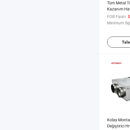
Tüm Metal Tic
Kazanım Hav
CE ile
FOB Fiyatı:
$
Minimum Sip
Tal
Kolay Montaj
Değiştirici 