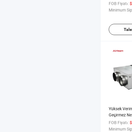
Fanı
FOB Fiyatı:
$
Minimum Sip
Tal
Yüksek Verim
Geçirmez Ne
Çevre Dostu
FOB Fiyatı:
$
Üretilmiştir
Minimum Sip