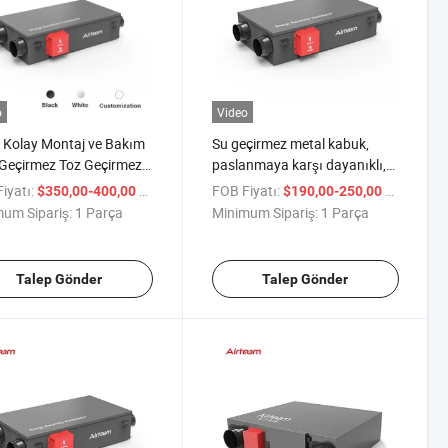
o
Video
i Kolay Montaj ve Bakım
Su geçirmez metal kabuk,
Geçirmez Toz Geçirmez
paslanmaya karşı dayanıklı,
i Geri Kazanım
korozyona karşı koruma,
iyatı:
/ Parça
FOB Fiyatı:
/ Parça
$350,00-400,00
$190,00-250,00
latörü
enerji geri kazanım
um Sipariş:
1 Parça
Minimum Sipariş:
1 Parça
havalandırma fanı CE ile
Talep Gönder
Talep Gönder