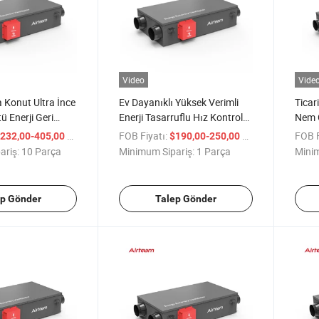
Video
Vide
a Konut Ultra İnce
Ev Dayanıklı Yüksek Verimli
Ticar
ü Enerji Geri
Enerji Tasarruflu Hız Kontrolü
Nem 
tilatörü
Havalandırma Fanı
Enerj
/ Parça
FOB Fiyatı:
/ Parça
FOB F
232,00-405,00
$190,00-250,00
Venti
ariş:
10 Parça
Minimum Sipariş:
1 Parça
Minim
ep Gönder
Talep Gönder