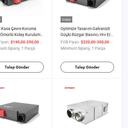
o
Video
l Kasa Çevre Koruma
Optimize Tasarım Galvanizli
 Ömürlü Kolay Kurulum
Güçlü Rüzgar Basıncı Hrv Erv
landırma Fanı
Fanı CE ile
iyatı:
/ Parça
FOB Fiyatı:
/ Parça
$190,00-250,00
$220,00-350,00
um Sipariş:
1 Parça
Minimum Sipariş:
1 Parça
Talep Gönder
Talep Gönder