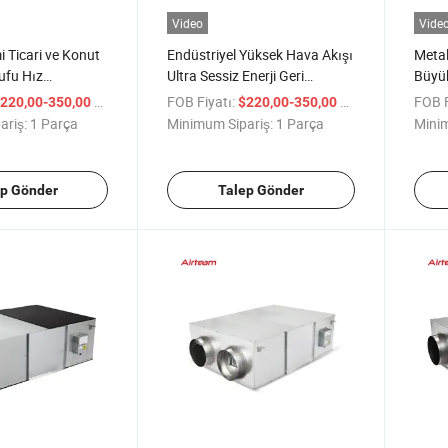
Video
Vide
 Ticari ve Konut
Endüstriyel Yüksek Hava Akışı
Metal
rufu Hız
Ultra Sessiz Enerji Geri
Büyük
Havalandırma
Kazanım Havalandırma Fanı
Kaza
/ Parça
FOB Fiyatı:
/ Parça
FOB F
220,00-350,00
$220,00-350,00
ariş:
1 Parça
Minimum Sipariş:
1 Parça
Minim
ep Gönder
Talep Gönder