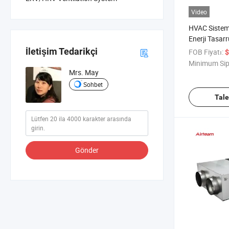
Video
HVAC Sistemi
Enerji Tasar
Düzenleme 
İletişim Tedarikçi
FOB Fiyatı:
$
Fanı
Minimum Sip
Mrs. May
Sohbet
Tal
Gönder