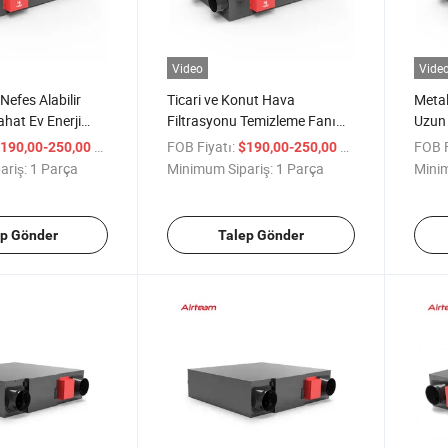
Video
Vide
Nefes Alabilir
Ticari ve Konut Hava
Meta
hat Ev Enerji
Filtrasyonu Temizleme Fanı
Uzun
 Ventilatörü Fanı
Koku Giderici Havalandırıcı
Hava
/ Parça
FOB Fiyatı:
/ Parça
FOB F
190,00-250,00
$190,00-250,00
CE ile
ariş:
1 Parça
Minimum Sipariş:
1 Parça
Minim
ep Gönder
Talep Gönder