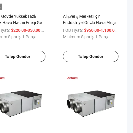
o
 Gövde Yüksek Hızlı
Alışveriş Merkezi için
 Hava Hacmi Enerji Geri
Endüstriyel Güçlü Hava Akışı
nım Havalandırma Fanı
Metal Gövde Hrv Erv Fanı
iyatı:
/ Parça
FOB Fiyatı:
/ Parça
$220,00-350,00
$950,00-1.100,00
um Sipariş:
1 Parça
Minimum Sipariş:
1 Parça
Talep Gönder
Talep Gönder