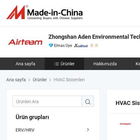
Zhongshan Aden Environmental Tech
Elmas Üye
Ana sayfa
Ürünler
Hakkımızda
Ke
Ana sayfa
Ürünler
HVAC Sistemleri
HVAC Sis
Ürün grupları
ERV/HRV