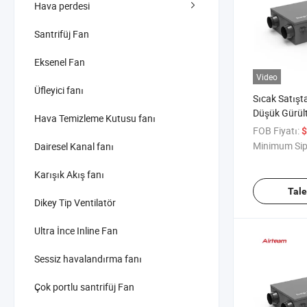
Hava perdesi
Santrifüj Fan
Eksenel Fan
Video
Üfleyici fanı
Sıcak Satışt
Düşük Gürült
Hava Temizleme Kutusu fanı
Kazanım Ven
FOB Fiyatı:
$
Minimum Sip
Dairesel Kanal fanı
Karışık Akış fanı
Tal
Dikey Tip Ventilatör
Ultra İnce Inline Fan
Sessiz havalandırma fanı
Çok portlu santrifüj Fan