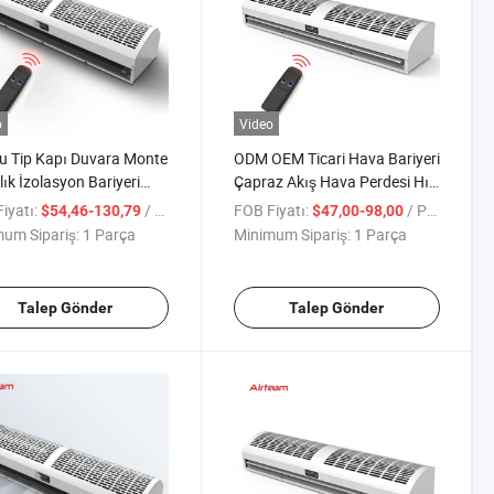
o
Video
u Tip Kapı Duvara Monte
ODM OEM Ticari Hava Bariyeri
lık İzolasyon Bariyeri
Çapraz Akış Hava Perdesi Hız
i Tasarrufu Hava Perdesi
Düzenlemesi ile
iyatı:
/ Parça
FOB Fiyatı:
/ Parça
$54,46-130,79
$47,00-98,00
um Sipariş:
1 Parça
Minimum Sipariş:
1 Parça
Talep Gönder
Talep Gönder