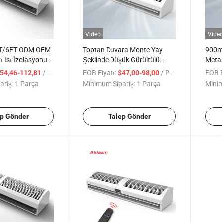
Video
Vide
T/6FT ODM OEM
Toptan Duvara Monte Yay
900
ı Isı İzolasyonu
Şeklinde Düşük Gürültülü
Metal
 Hava Perdesi
Çapraz Akış Isı İzolasyon
AC M
/ Parça
FOB Fiyatı:
/ Parça
FOB F
54,46-112,81
$47,00-98,00
Hava Perdesi
Hava 
ariş:
1 Parça
Minimum Sipariş:
1 Parça
Minim
ep Gönder
Talep Gönder