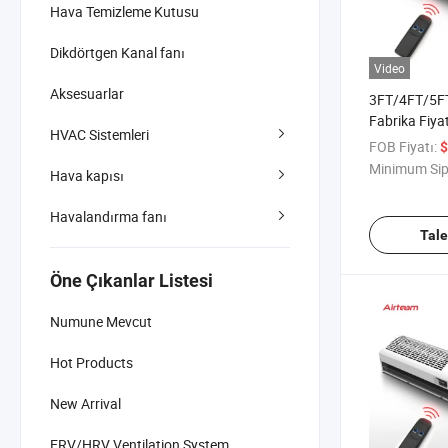
Hava Temizleme Kutusu
Dikdörtgen Kanal fanı
Video
Aksesuarlar
3FT/4FT/5F
Fabrika Fiyat
HVAC Sistemleri
Çapraz Akış
FOB Fiyatı:
$
Minimum Sip
Hava kapısı
Havalandırma fanı
Tal
Öne Çıkanlar Listesi
Numune Mevcut
Hot Products
New Arrival
ERV/HRV Ventilation System