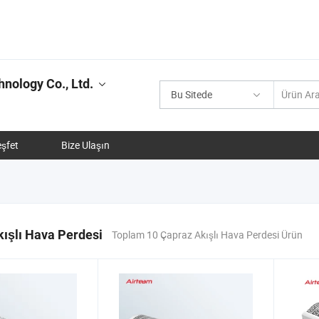
nology Co., Ltd.
Bu Sitede
şfet
Bize Ulaşın
ışlı Hava Perdesi
Toplam 10 Çapraz Akışlı Hava Perdesi Ürün