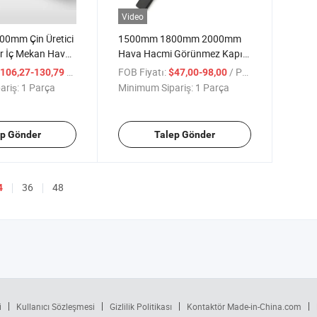
Video
0mm Çin Üretici
1500mm 1800mm 2000mm
r İç Mekan Hava
Hava Hacmi Görünmez Kapı
az Akış Hava
Perdesi Çapraz Akış Hava
/ Parça
FOB Fiyatı:
/ Parça
106,27-130,79
$47,00-98,00
Perdesi
ariş:
1 Parça
Minimum Sipariş:
1 Parça
ep Gönder
Talep Gönder
36
48
4
i
Kullanıcı Sözleşmesi
Gizlilik Politikası
Kontaktör Made-in-China.com