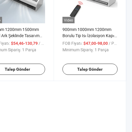
o
Video
mm 1200mm 1500mm
900mm 1000mm 1200mm
 Ark Şeklinde Tasarım
Borulu Tip Isı İzolasyon Kapısı
otor Görünmez Duvar
Çapraz Akış Hava Perdesi
iyatı:
/ Parça
FOB Fiyatı:
/ Parça
$54,46-130,79
$47,00-98,00
Perdesi
um Sipariş:
1 Parça
Minimum Sipariş:
1 Parça
Talep Gönder
Talep Gönder