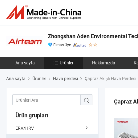
Zhongshan Aden Environmental Tech
Elmas Üye
Ana sayfa
Ürünler
Hakkımızda
Ke
Ana sayfa
Ürünler
Hava perdesi
Çapraz Akışlı Hava Perdesi
Çapraz Ak
Ürün grupları
ERV/HRV