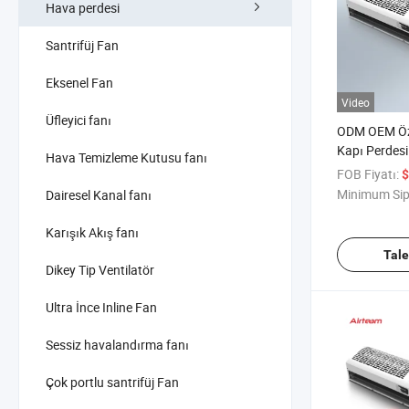
Hava perdesi
Santrifüj Fan
Eksenel Fan
Video
Üfleyici fanı
ODM OEM Öz
Kapı Perdesi
Hava Temizleme Kutusu fanı
Çapraz Akış
FOB Fiyatı:
$
Minimum Sip
Dairesel Kanal fanı
Karışık Akış fanı
Tal
Dikey Tip Ventilatör
Ultra İnce Inline Fan
Sessiz havalandırma fanı
Çok portlu santrifüj Fan