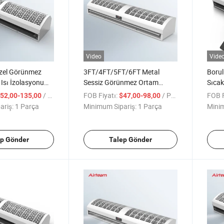
Video
Vide
el Görünmez
3FT/4FT/5FT/6FT Metal
Borul
 Isı İzolasyonu
Sessiz Görünmez Ortam
Sıcak
 Hava Perdesi
Çapraz Akış Hava Perdesi
Enerj
/ Parça
FOB Fiyatı:
/ Parça
FOB F
52,00-135,00
$47,00-98,00
Uzaktan Kumanda ile
ariş:
1 Parça
Minimum Sipariş:
1 Parça
Minim
ep Gönder
Talep Gönder