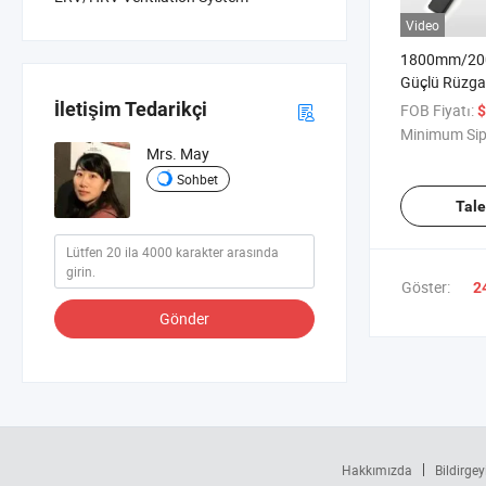
Video
1800mm/200
Güçlü Rüzga
Kapısı Çapr
İletişim Tedarikçi
FOB Fiyatı:
$
Perdesi
Minimum Sip
Mrs. May
Sohbet
Tal
Göster:
2
Gönder
Hakkımızda
Bildirgey