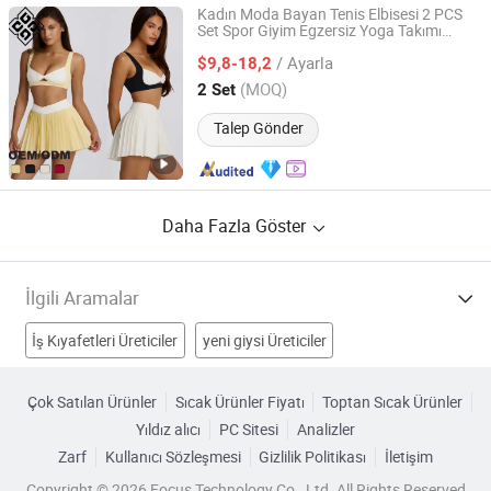
Kadın Moda Bayan Tenis Elbisesi 2 PCS
Set Spor Giyim Egzersiz Yoga Takımı
Xiamen Junmao Technology Co., LTD
Tasarım Tenis Kıyafeti
/ Ayarla
$9,8-18,2
Fujian, China
Fiyat 2022
(MOQ)
2 Set
Talep Gönder
Daha Fazla Göster
İlgili Aramalar
İş Kıyafetleri Üreticiler
yeni giysi Üreticiler
Moda Giysileri Üreticiler
Uzun Süreli Kullanım Üreticiler
Çok Satılan Ürünler
Sıcak Ürünler Fiyatı
Toptan Sıcak Ürünler
Yıldız alıcı
PC Sitesi
Analizler
Kadınlar Giyer Fabrikalar
medikal giysi Fabrikalar
Zarf
Kullanıcı Sözleşmesi
Gizlilik Politikası
İletişim
Pamuklu Giysi Fabrikalar
Polyester Giysi Fabrikalar
Copyright © 2026 Focus Technology Co., Ltd. All Rights Reserved