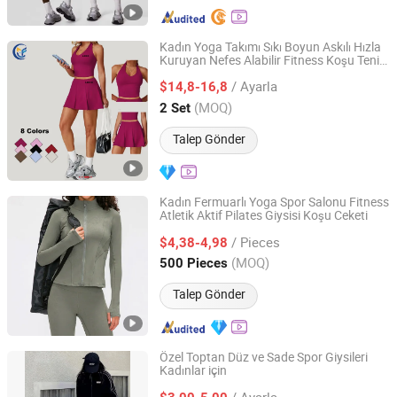
Kadın Yoga Takımı Sıkı Boyun Askılı Hızla
Kuruyan Nefes Alabilir Fitness Koşu Tenis
Xiamen Morphy Technology Co., Ltd.
Kıyafeti
/ Ayarla
$14,8-16,8
Fujian, China
Fiyat 2026
(MOQ)
2 Set
Talep Gönder
Kadın Fermuarlı Yoga Spor Salonu Fitness
Atletik Aktif Pilates Giysisi Koşu Ceketi
Xiamen Richtex Garments Co., Ltd
/ Pieces
$4,38-4,98
Fujian, China
Fiyat 2021
(MOQ)
500 Pieces
Talep Gönder
Özel Toptan Düz ve Sade Spor Giysileri
Kadınlar için
Nanchang Ruiyue Clothing Co., Ltd.
/ Ayarla