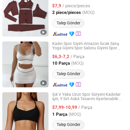
Salonu Kıyafet Setleri
/ piece/pieces
$7,9
Fujian, China
Fiyat 2022
(MOQ)
2 piece/pieces
Talep Gönder
Kadın Spor Giyim Amazon Sıcak Satış
Yoga Giyimi Spor Salonu Giyimi Spor
Yiwu Dongheng Knitting Co. Ltd
Kıyafetleri
/ Parça
$6,3-7,2
Zhejiang, China
Fiyat 2018
(MOQ)
10 Parça
Talep Gönder
Şık V Yaka Uzun Spor Sütyeni Kadınlar
için, Y Sırt Askılı Tasarım Ayarlanabilir
Shenzhen Energy Pig Supply Chain Management Co., Ltd.
Askılar, Çıkarılabilir Pedler Nefes Alabilen
/ Parça
Mat Spor Giysi
$7,99-10,99
Guangdong, China
Fiyat 2025
(MOQ)
1 Parça
Talep Gönder