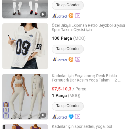
Talep Gönder
Özel Dikişli Ekipman Retro Beyzbol Giysisi
Spor Takımı Giysisi için
Dong Guan Yuchen Fashion Co., Ltd.
(MOQ)
100 Parça
Guangdong, China
Fiyat 2025
Talep Gönder
Kadınlar için Fırçalanmış Renk Bloklu
Fermuarlı Dar Kesim Yoga Takımı – 2-
Efirsty Enterprise (Anhui) Co., Ltd.
Piece Aktif Giyim Kıyafeti, Boş Sırtlı Üst ve
/ Parça
Tayt ile, Koşu ve Spor Salonu için Hızla
$7,5-10,3
Kuruyan Spor Kıyafeti
Anhui, China
Fiyat 2022
(MOQ)
1 Parça
Talep Gönder
Kadınlar için spor setleri, yoga, bol