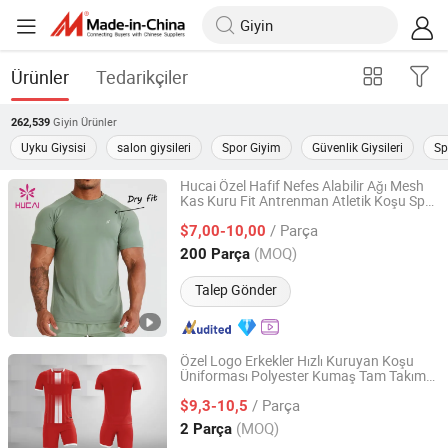
Ürünler
Tedarikçiler
Giyin
Ürünler
262,539
Uyku Giysisi
salon giysileri
Spor Giyim
Güvenlik Giysileri
Sp
Hucai Özel Hafif Nefes Alabilir Ağı Mesh
Kas Kuru Fit Antrenman Atletik Koşu Spor
Dongguan Humen Hucai Garment Co., Ltd.
Erkek Aktif Fitness Spor Salonu Kıyafeti
/ Parça
$7,00-10,00
Guangdong, China
Fiyat 2019
(MOQ)
200 Parça
Talep Gönder
Özel Logo Erkekler Hızlı Kuruyan Koşu
Üniforması Polyester Kumaş Tam Takım
Guangxi Lingzhi Trading Co., Ltd.
Nefes Alabilen Futbol Kısa Kollu Futbol
/ Parça
Giysisi
$9,3-10,5
Guangxi, China
Fiyat 2026
(MOQ)
2 Parça