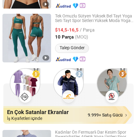
Tek Omuzlu Sütyen Yüksek Bel Tayt Yoga
Seti Tayt Spor Setleri Yüksek Moda Yoga
Yiwu City Tenbest Garment Co., Ltd
Kıyafetleri
/ Parça
$14,5-16,5
Zhejiang, China
Fiyat 2024
(MOQ)
10 Parça
Talep Gönder
En Çok Satanlar Ekranlar
9.999+ Satış Gücü
İş Kıyafetleri içinde
Kadınlar Ön Fermuarlı Dar Kesim Spor
Sweatshirtler Atletik Yoga Üstleri Spor