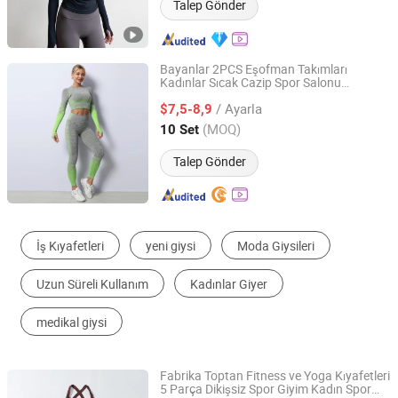
Talep Gönder
Bayanlar 2PCS Eşofman Takımları
Kadınlar Sıcak Cazip Spor Salonu
Mingteng Clothing Factory Ltd.
Kıyafetleri Vücut Geliştirme Spor Giyim
/ Ayarla
Takımları Dikişsiz Spor Sütyeni Uzun Kollu
$7,5-8,9
Üst Atletik Şort Kalça Tayt Yoga
Guangdong, China
Fiyat 2022
(MOQ)
10 Set
Kıyafetleri
Talep Gönder
Spor Salonu Fitness Seti
İş Kıyafetleri
Yoga Set
Futbol Giyim
Yansıtıcı Güvenlik Kıyafetleri
Spor sütyeni
Fabrika Toptan Fitness ve Yoga Kıyafetleri
5 Parça Dikişsiz Spor Giyim Kadın Spor
Xiamen Mega Garment Co., Ltd.