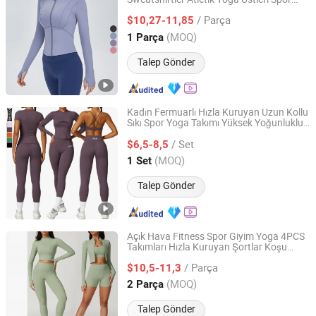
Xiamen Evaricky Trading Co., Ltd.
Salonu Fitness Uzun Kollu Ceketler Spor
/ Parça
Giyimi
$10,27-11,85
Fujian, China
Fiyat 2022
(MOQ)
1 Parça
Talep Gönder
Kadın Fermuarlı Hızla Kuruyan Uzun Kollu
Sıkı Spor Yoga Takımı Yüksek Yoğunluklu
Xiamen Meiju Garment Co., Ltd.
Koşu Spor Kıyafeti
/ Set
$6,5-8,5
Fujian, China
Fiyat 2022
(MOQ)
1 Set
Talep Gönder
Açık Hava Fitness Spor Giyim Yoga 4PCS
Takımları Hızla Kuruyan Şortlar Koşu
Efirsty Enterprise (Anhui) Co., Ltd.
Fitness Kısa Üst Ceket Darbe Emici
/ Parça
Yüksek Bel Taytlar Spor Sütyeni Kadınlar
$10,5-11,3
için
Anhui, China
Fiyat 2022
(MOQ)
2 Parça
Talep Gönder