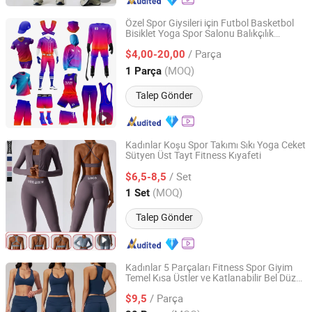
Özel Spor Giysileri için Futbol Basketbol
Bisiklet Yoga Spor Salonu Balıkçılık
Dongguan Wintofree Athletic Sports Co,Ltd.
Beyzbol Buz Hokeyi Koşu Tenis Golf Plaj
/ Parça
Dış Mekan Softbol Fitness Dropshipping
$4,00-20,00
Guangdong, China
Fiyat 2023
(MOQ)
1 Parça
Talep Gönder
Kadınlar Koşu Spor Takımı Sıkı Yoga Ceket
Sütyen Üst Tayt Fitness Kıyafeti
Xiamen Meiju Garment Co., Ltd.
/ Set
$6,5-8,5
Fujian, China
Fiyat 2022
(MOQ)
1 Set
Talep Gönder
Kadınlar 5 Parçaları Fitness Spor Giyim
Temel Kısa Üstler ve Katlanabilir Bel Düz
Hangzhou Manbu Clothing Co., Ltd.
Paça Şortlar Rahat Egzersiz Yoga Seti
/ Parça
Spor Kıyafetleri
$9,5