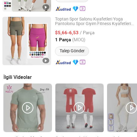
Toptan Spor Salonu Kıyafetleri Yoga
Pantolonu Spor Giyim Fitness Kıyafetleri
Xiamen Evaricky Trading Co., Ltd.
Kamel Ayak Olmadan Yüksek Bel Kadın
/ Parça
Bisiklet Yoga Şortları Fitness Spor Giyim
$5,66-6,53
Fujian, China
Fiyat 2022
(MOQ)
1 Parça
Talep Gönder
İlgili Videolar