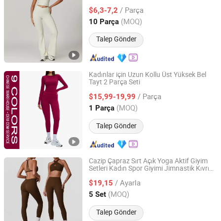
/ Parça
$6,3-7,2
Zhejiang, China
Fiyat 2018
(MOQ)
10 Parça
Talep Gönder
Kadınlar için Uzun Kollu Üst Yüksek Bel
Tayt 2 Parça Seti
Shenzhen Energy Pig Supply Chain Management Co., Ltd.
/ Parça
$15,99-19,99
Guangdong, China
Fiyat 2025
(MOQ)
1 Parça
Talep Gönder
Cazip Çapraz Sırt Açık Yoga Aktif Giyim
Setleri Kadın Spor Giyimi Jimnastik Kıvrım
Ashintar Technology Co., Limited
Tayt Seti 2 Parça Egzersiz Kıyafeti Kadın
/ Ayarla
Fitness Spor Takımı Yoga Jimnastik
$19,15
Kıyafeti
Guangdong, China
Fiyat 2016
(MOQ)
5 Set
Talep Gönder