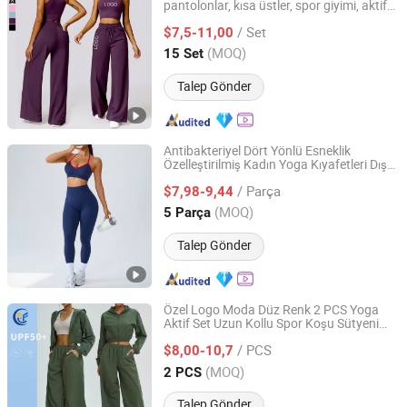
pantolonlar, kısa üstler, spor giyimi, aktif
Xiamen Aimeee Garment Co., Ltd.
giyim
/ Set
$7,5-11,00
Fujian, China
Fiyat 2021
(MOQ)
15 Set
Talep Gönder
Antibakteriyel Dört Yönlü Esneklik
Özelleştirilmiş Kadın Yoga Kıyafetleri Dış
Lu'an Tianer Garment Co., Ltd.
Mekan Koşusu için
/ Parça
$7,98-9,44
Anhui, China
Fiyat 2026
(MOQ)
5 Parça
Talep Gönder
Özel Logo Moda Düz Renk 2 PCS Yoga
Aktif Set Uzun Kollu Spor Koşu Sütyeni
Xiamen Morphy Technology Co., Ltd.
Takımı Kadınlar için Fitness Spor Salonu
/ PCS
Ceket Giyimi Bayan Atletizm
$8,00-10,7
Fujian, China
Fiyat 2026
(MOQ)
2 PCS
Talep Gönder