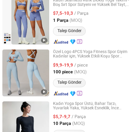
Kadın Seamless Renk Bloklu Yoga Takımı -
Boş Sırt Spor Sütyeni ve Yüksek Bel Tayt, 2
Efirsty Enterprise (Anhui) Co., Ltd.
Parça Spor Kıyafeti Spor Salonu, Koşu ve
/ Parça
Açık Hava Fitness'ı için
$7,5-10,3
Anhui, China
Fiyat 2022
(MOQ)
1 Parça
Talep Gönder
Özel Logo 4PCS Yoga Fitness Spor Giyim
Kadınlar için, Yüksek Etkili Koşu Spor
Dongguan Ume Trade Co., Ltd.
Sütyenleri + Spor Salonu Antrenman
/ piece
Ceketleri + Şok Geçirmez Yüksek Bel
$9,9-19,9
Bisiklet Şortları + Taytlar
Guangdong, China
Fiyat 2023
(MOQ)
100 piece
Talep Gönder
Kadın Yoga Spor Üstü, Bahar Tarzı,
Yuvarlak Yaka, Yüksek Esneklik, İnce
Shenzhen Ainville Electronics Co.,Ltd.
Gösteren, Profesyonel Spor Uzun Kollu
/ Parça
Koşu Hızlı Kuruyan Fitness Kıyafeti
$5,7-9,7
Guangdong, China
Fiyat 2023
(MOQ)
10 Parça