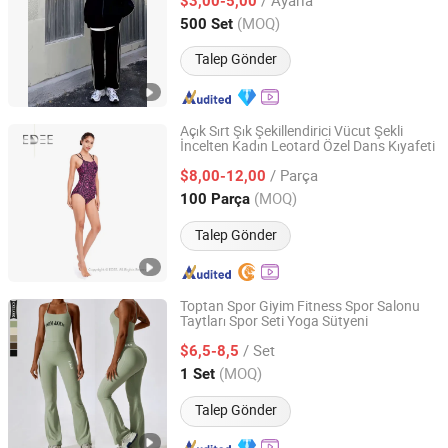
$3,00-5,00
Jiangxi, China
Fiyat 2021
(MOQ)
500 Set
Talep Gönder
Açık Sırt Şık Şekillendirici Vücut Şekli
İncelten Kadın Leotard Özel Dans Kıyafeti
Dongguan Edee Apparel Co., Ltd.
/ Parça
$8,00-12,00
Guangdong, China
Fiyat 2025
(MOQ)
100 Parça
Talep Gönder
Toptan Spor Giyim Fitness Spor Salonu
Taytları Spor Seti Yoga Sütyeni
Xiamen Meiju Garment Co., Ltd.
/ Set
$6,5-8,5
Fujian, China
Fiyat 2022
(MOQ)
1 Set
Talep Gönder