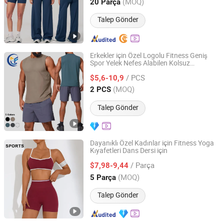
Zhejiang, China
Fiyat 2023
(MOQ)
20 Parça
Talep Gönder
Erkekler için Özel Logolu Fitness Geniş
Spor Yelek Nefes Alabilen Kolsuz
Xiamen Morphy Technology Co., Ltd.
Kapüşonlu Yelek Antrenman Basketbol
/ PCS
Egzersiz Kıyafeti
$5,6-10,9
Fujian, China
Fiyat 2026
(MOQ)
2 PCS
Talep Gönder
Dayanıklı Özel Kadınlar için Fitness Yoga
Kıyafetleri Dans Dersi için
Lu'an Tianer Garment Co., Ltd.
/ Parça
$7,98-9,44
Anhui, China
Fiyat 2026
(MOQ)
5 Parça
Talep Gönder