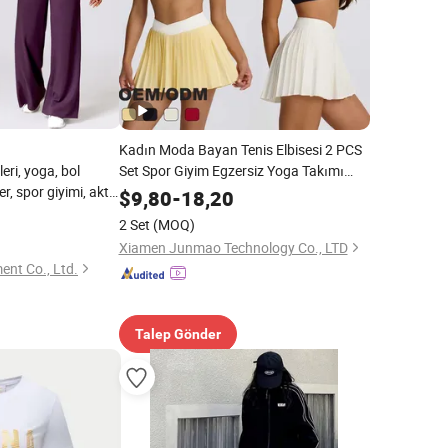
Kadın Moda Bayan Tenis Elbisesi 2 PCS
leri, yoga, bol
Set Spor Giyim Egzersiz Yoga Takımı
r, spor giyimi, aktif
Tasarım Tenis Kıyafeti
$
9,80
-
18,20
2 Set
(MOQ)
Xiamen Junmao Technology Co., LTD
nt Co., Ltd.
Talep Gönder