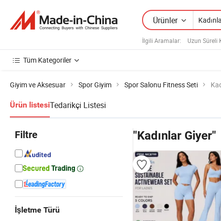
Ürünler
İlgili Aramalar:
Uzun Süreli 
Tüm Kategoriler
Giyim ve Aksesuar
Spor Giyim
Spor Salonu Fitness Seti
Kad
Tedarikçi Listesi
Ürün listesi
Filtre
"Kadınlar Giyer"
İşletme Türü