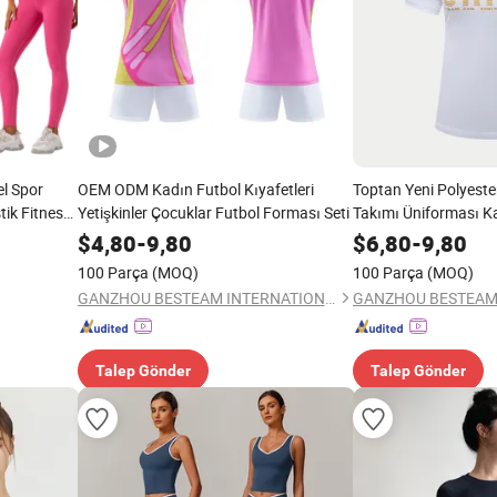
el Spor
OEM ODM Kadın Futbol Kıyafetleri
Toptan Yeni Polyeste
tik Fitness
Yetişkinler Çocuklar Futbol Forması Seti
Takımı Üniforması K
ları Yoga
Futbol Spor Salonu K
$
4,80
-
9,80
$
6,80
-
9,80
100 Parça
(MOQ)
100 Parça
(MOQ)
GANZHOU BESTEAM INTERNATIONAL CO.,LTD
Talep Gönder
Talep Gönder