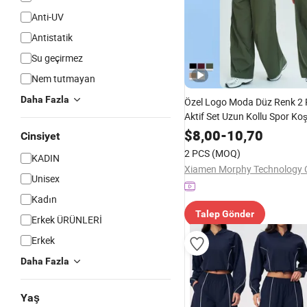
Anti-UV
Antistatik
Su geçirmez
Nem tutmayan
Daha Fazla
Özel Logo Moda Düz Renk 2
Aktif Set Uzun Kollu Spor Ko
Takımı Kadınlar için Fitness
$
8,00
-
10,70
Cinsiyet
Ceket Giyimi Bayan Atletizm
2 PCS
(MOQ)
KADIN
Xiamen Morphy Technology C
Unisex
Kadın
Talep Gönder
Erkek ÜRÜNLERİ
Erkek
Daha Fazla
Yaş