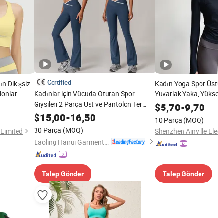
Certified
ın Dikişsiz
Kadın Yoga Spor Üstü
lonları
Kadınlar için Vücuda Oturan Spor
Yuvarlak Yaka, Yükse
6 Yeni
Giysileri 2 Parça Üst ve Pantolon Ter
Gösteren, Profesyone
$
5,70
-
9,70
oda Spor
Emici Aktif Yoga Takımları
Koşu Hızlı Kuruyan F
$
15,00
-
16,50
10 Parça
(MOQ)
30 Parça
(MOQ)
Limited
Shenzhen Ainville Ele
Laoling Hairui Garment Co., Ltd.
Talep Gönder
Talep Gönder