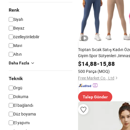
Renk
Siyah
Beyaz
özelleştirilebilir
Mavi
Toptan Sıcak Satış Kadın Öz
Altın
Giyim Spor Sütyenleri Jimnas
Takımları Kıvrımlı Popo Tayt
$
14,88
-
15,88
Daha Fazla
Kıyafetleri
500 Parça
(MOQ)
Free Market Co., Ltd
Teknik
Örgü
Dokuma
Talep Gönder
El bağlandı
Düz boyama
El yapımı