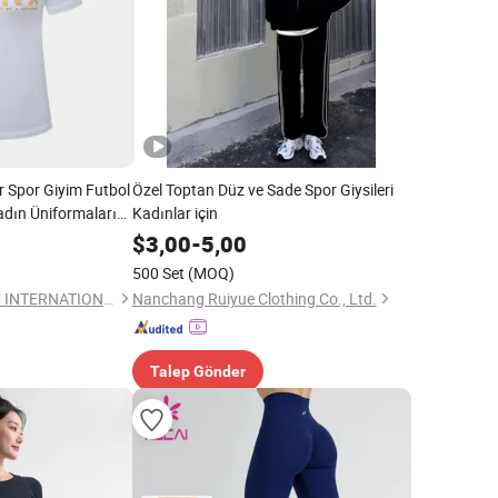
r Spor Giyim Futbol
Özel Toptan Düz ve Sade Spor Giysileri
adın Üniformaları
Kadınlar için
ıyafeti Gömlek
$
3,00
-
5,00
500 Set
(MOQ)
GANZHOU BESTEAM INTERNATIONAL CO.,LTD
Nanchang Ruiyue Clothing Co., Ltd.
Talep Gönder