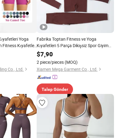
ıyafetleri Yoga
Fabrika Toptan Fitness ve Yoga
 Fitness Kıyafetleri
Kıyafetleri 5 Parça Dikişsiz Spor Giyim
 Yüksek Bel Kadın
Kadın Spor Salonu Kıyafet Setleri
$
7,90
ı Fitness Spor Giyim
2 piece/pieces
(MOQ)
ing Co., Ltd.
Xiamen Mega Garment Co., Ltd.
Talep Gönder