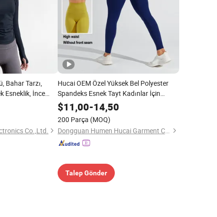
, Bahar Tarzı,
Hucai OEM Özel Yüksek Bel Polyester
k Esneklik, İnce
Spandeks Esnek Tayt Kadınlar İçin
l Spor Uzun Kollu
Egzersiz Koşu Aktif Fitness Spor Salonu
$
11,00
-
14,50
itness Kıyafeti
Yoga Spor Kıyafetleri
200 Parça
(MOQ)
ctronics Co.,Ltd.
Dongguan Humen Hucai Garment Co., Ltd.
Talep Gönder