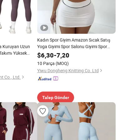
Kadın Spor Giyim Amazon Sıcak Satış
la Kuruyan Uzun
Yoga Giyimi Spor Salonu Giyimi Spor
 Takımı Yüksek
Kıyafetleri
$
6,30
-
7,20
 Kıyafeti
10 Parça
(MOQ)
Yiwu Dongheng Knitting Co. Ltd
t Co., Ltd.
Talep Gönder