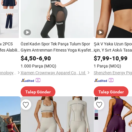
mı 2PCS
Özel Kadın Spor Tek Parça Tulum Spor
Şık V Yaka Uzun Spor
es Alabilir
Giyim Antrenman Fitness Yoga Kıyafet
için, Y Sırt Askılı Ta
 Rahat Aktif
Seti
Askılar, Çıkarılabilir
$
4,50
-
6,90
$
7,99
-
10,99
fetleri
Alabilen Mat Spor Giy
1.000 Parça
(MOQ)
1 Parça
(MOQ)
Shenzhen Anji Electronic Technology Co., Ltd.
Xiamen Crownway Apparel Co., Ltd.
Talep Gönder
Talep Gönder