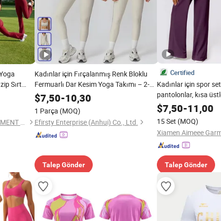
Certified
 Yoga
Kadınlar için Fırçalanmış Renk Bloklu
zip Sırt
Fermuarlı Dar Kesim Yoga Takımı – 2-
Kadınlar için spor set
 Atletik
Piece Aktif Giyim Kıyafeti, Boş Sırtlı Üst
pantolonlar, kısa üstle
$
7,50
-
10,30
yle Popo
ve Tayt ile, Koşu ve Spor Salonu için
giyim
$
7,50
-
11,00
1 Parça
(MOQ)
Hızla Kuruyan Spor Kıyafeti
15 Set
(MOQ)
DONGGUAN TIANCHEN GARMENT TECHNOLOGY CO., LTD.
Efirsty Enterprise (Anhui) Co., Ltd.
Xiamen Aimeee Garme
Talep Gönder
Talep Gönder