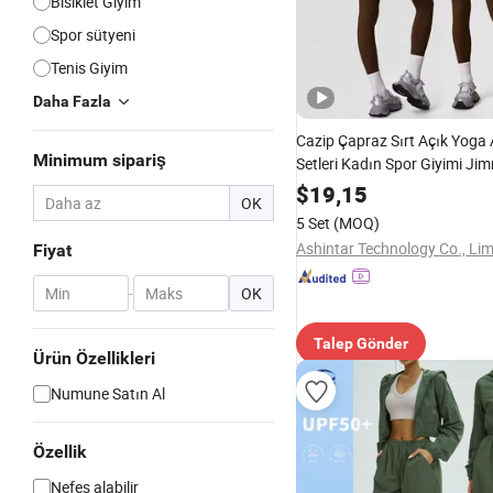
Bisiklet Giyim
Spor sütyeni
Tenis Giyim
Daha Fazla
Cazip Çapraz Sırt Açık Yoga 
Minimum sipariş
Setleri Kadın Spor Giyimi Jim
Kıvrım Tayt Seti 2 Parça Egze
$
19,15
OK
Kıyafeti Kadın Fitness Spor 
5 Set
(MOQ)
Jimnastik Kıyafeti
Ashintar Technology Co., Lim
Fiyat
-
OK
Talep Gönder
Ürün Özellikleri
Numune Satın Al
Özellik
Nefes alabilir