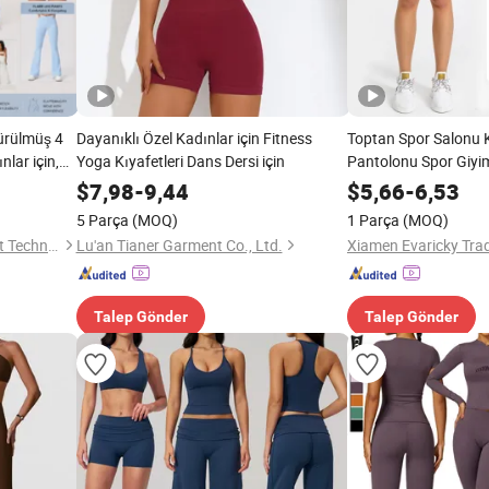
türülmüş 4
Dayanıklı Özel Kadınlar için Fitness
Toptan Spor Salonu K
nlar için,
Yoga Kıyafetleri Dans Dersi için
Pantolonu Spor Giyim
ş Yeniden
Kamel Ayak Olmadan
$
7,98
-
9,44
$
5,66
-
6,53
nforlu
Bisiklet Yoga Şortlar
5 Parça
(MOQ)
1 Parça
(MOQ)
on Spor
Dongguan Tianchen Garment Technology Co., Ltd.
Lu'an Tianer Garment Co., Ltd.
Xiamen Evaricky Trad
Talep Gönder
Talep Gönder