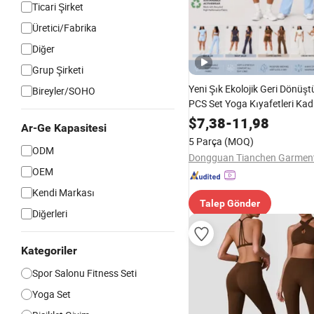
Ticari Şirket
Üretici/Fabrika
Diğer
Grup Şirketi
Yeni Şık Ekolojik Geri Dönüş
Bireyler/SOHO
PCS Set Yoga Kıyafetleri Kadı
Premium Geri Dönüştürülmü
$
7,38
-
11,98
Ar-Ge Kapasitesi
Kullanılmış Spor Giysileri Ko
5 Parça
(MOQ)
Sürdürülebilir Yumuşak Nayl
ODM
Salonu Kıyafetleri
OEM
Kendi Markası
Talep Gönder
Diğerleri
Kategoriler
Spor Salonu Fitness Seti
Yoga Set