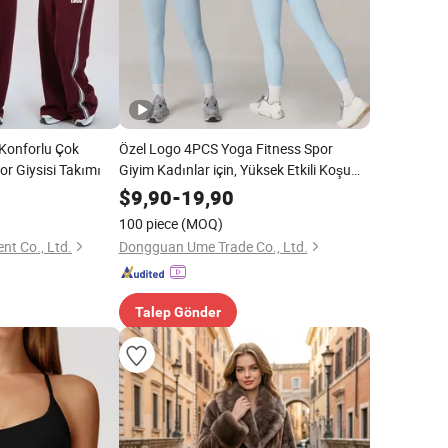
Konforlu Çok
Özel Logo 4PCS Yoga Fitness Spor
r Giysisi Takımı
Giyim Kadınlar için, Yüksek Etkili Koşu
Spor Sütyenleri + Spor Salonu
$
9,90
-
19,90
Antrenman Ceketleri + Şok Geçirmez
100 piece
(MOQ)
Yüksek Bel Bisiklet Şortları + Taytlar
nt Co., Ltd.
Dongguan Ume Trade Co., Ltd.
Talep Gönder