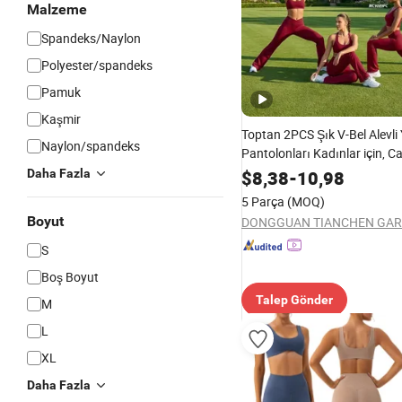
Malzeme
Spandeks/Naylon
Polyester/spandeks
Pamuk
Kaşmir
Toptan 2PCS Şık V-Bel Alevli
Naylon/spandeks
Pantolonları Kadınlar için, Ca
Açık Spor Sütyeni + Çan Paça
Daha Fazla
$
8,38
-
10,98
Pantolonlar ile Çift V Çizgisi
5 Parça
(MOQ)
Kaldırma
Boyut
S
Boş Boyut
Talep Gönder
M
L
XL
Daha Fazla