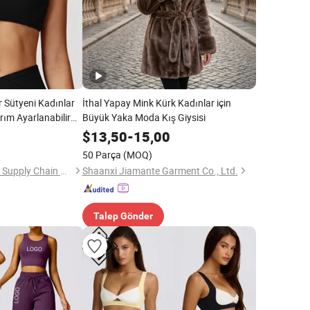
 Sütyeni Kadınlar
İthal Yapay Mink Kürk Kadınlar için
sarım Ayarlanabilir
Büyük Yaka Moda Kış Giysisi
 Pedler Nefes
$
13,50
-
15,00
si
50 Parça
(MOQ)
Shenzhen Energy Pig Supply Chain Management Co., Ltd.
Shaanxi Jiamante Garment Co., Ltd.
Talep Gönder