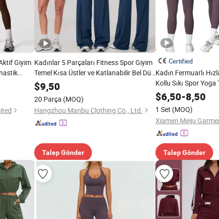
Certified
Aktif Giyim
Kadınlar 5 Parçaları Fitness Spor Giyim
nastik
Temel Kısa Üstler ve Katlanabilir Bel Düz
Kadın Fermuarlı Hız
rsiz
Paça Şortlar Rahat Egzersiz Yoga Seti
Kollu Sıkı Spor Yoga
$
9,50
Takımı Yoga
Spor Kıyafetleri
Yoğunluklu Koşu Spor
$
6,50
-
8,50
20 Parça
(MOQ)
1 Set
(MOQ)
ited
Hangzhou Manbu Clothing Co., Ltd.
Xiamen Meiju Garmen
Talep Gönder
Talep Gönder