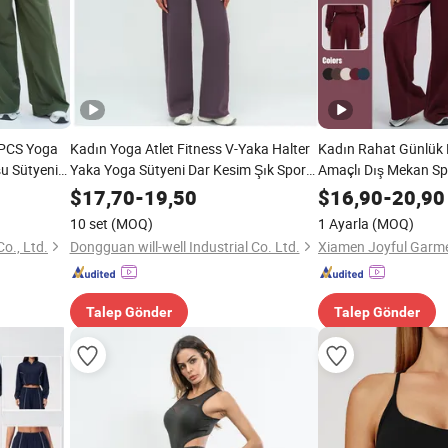
 PCS Yoga
Kadın Yoga Atlet Fitness V-Yaka Halter
Kadın Rahat Günlük 
şu Sütyeni
Yaka Yoga Sütyeni Dar Kesim Şık Spor
Amaçlı Dış Mekan Spo
 Spor Salonu
Atlet Uzun Bacak Geniş Bacak Pantolon
$
17,70
-
19,50
$
16,90
-
20,90
Spor Giyim
10 set
(MOQ)
1 Ayarla
(MOQ)
o., Ltd.
Dongguan will-well Industrial Co. Ltd.
Xiamen Joyful Garme
Talep Gönder
Talep Gönder