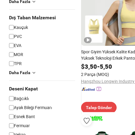
Daha Fazla
Dış Taban Malzemesi
Kauçuk
PVC
EVA
Spor Giyim Yüksek Kalite Kad
MOR
Yüksek Teknoloji Erkek Panto
TPR
Arbetrs Spor Salonu Golf 202
$
3,50
-
5,50
Sıcak Satış Fabrika Ürünü M
Daha Fazla
2 Parça
(MOQ)
Yoga Kıyafetleri
Hangzhou Longwin Industry 
Deseni Kapat
Bağcıklı
Ayak Bileği Fermuarı
Talep Gönder
Esnek Bant
Fermuar
Velcro