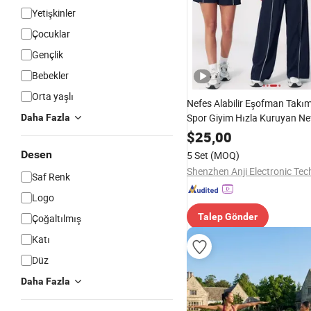
Yetişkinler
Çocuklar
Gençlik
Bebekler
Orta yaşlı
Nefes Alabilir Eşofman Takı
Spor Giyim Hızla Kuruyan Nef
Daha Fazla
Yoga Seti Fitness Kıyafetleri
$
25,00
Giyim Kadın Spor Salonu Kıya
Desen
5 Set
(MOQ)
Saf Renk
Logo
Talep Gönder
Çoğaltılmış
Katı
Düz
Daha Fazla