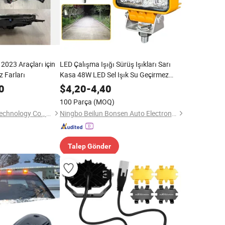
2023 Araçları için
LED Çalışma Işığı Sürüş Işıkları Sarı
 Farları
Kasa 48W LED Sel Işık Su Geçirmez
Kalınlaştırılmış Darbeye Dayanıklı
0
$
4,20
-
4,40
İnşaat Araçları için
100 Parça
(MOQ)
Nanjing Yunchentu Technology Co., Ltd
Ningbo Beilun Bonsen Auto Electron Co., Ltd.
Talep Gönder