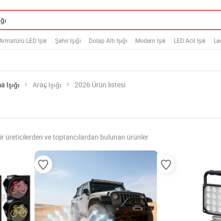
Armatürü LED Işık
Şehir Işığı
Dolap Altı Işığı
Modern Işık
LED Acil Işık
Le
a Işığı
Araç Işığı
2026 Ürün listesi
ir üreticilerden ve toptancılardan bulunan ürünler