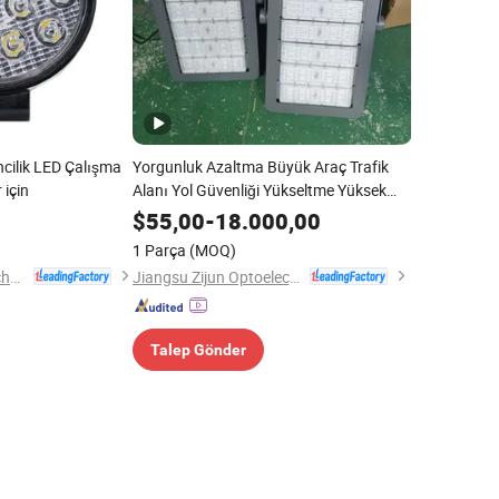
cilik LED Çalışma
Yorgunluk Azaltma Büyük Araç Trafik
 için
Alanı Yol Güvenliği Yükseltme Yüksek
Direk LED Işığı
$
55,00
-
18.000,00
1 Parça
(MOQ)
Shenzhen Aurora Technology Limited
Jiangsu Zijun Optoelectronic Technology Co., Ltd.
Talep Gönder