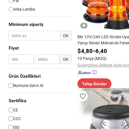
Far
Arka Lamba
Minimum sipariş
OK
Bkr 12V/24V LED Strobe Uyar
Yanıp Sönen Mıknatıslı Fener
Fiyat
Eklemesi Kamyon İnşaat Arac
$
4,80
-
6,40
Durum
10 Parça
(MOQ)
-
OK
Ürün Özellikleri
Talep Gönder
Numune Satın Al
Sertifika
CE
CCC
ISO