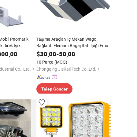
 Mobil Pnömatik
Taşıma Araçları İç Mekan Wago
k Direk Işık
Bağlantı Elemanı Bagaj Rafı Işığı Emu
Ht321
000,00
$
30,00
-
50,00
10 Parça
(MOQ)
strial Co., Ltd.
Chongqing JieRail Tech Co.,Ltd.
Talep Gönder