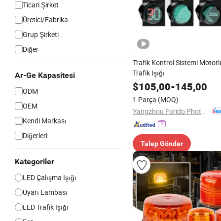
Ticari Şirket
Üretici/Fabrika
Grup Şirketi
Diğer
Trafik Kontrol Sistemi Motor
Trafik Işığı
Ar-Ge Kapasitesi
$
105,00
-
145,00
ODM
1 Parça
(MOQ)
OEM
Yangzhou Forido Photoelectric Technology Co., Ltd.
Kendi Markası
Diğerleri
Talep Gönder
Kategoriler
LED Çalışma Işığı
Uyarı Lambası
LED Trafik Işığı