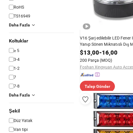
RoHS
TS16949
Daha Fazla
V16 Şarj edilebilir LED Fener 
Koltuklar
Yanıp Sönen Mıknatıslı Dış 
≥ 5
Offroad Araçları için
$
13,00
-
16,00
3-4
200 Parça
(MOQ)
1-2
7
7-8
Talep Gönder
Daha Fazla
Şekil
Düz Yatak
Van tipi