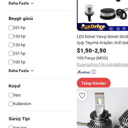
Daha Fazla
Beygir gücü
351 hp
150 hp
LED Döner Yanıp Sönen Str
Işığı Taşıma Araçları Acil Uya
150 hp
Trafik Işıkları Araç Işığı Kam
$
1,50
-
2,50
251 hp
Otomobil Lambası Otomotiv
100 Parça
(MOQ)
Aksesuarları
100 hp
Daha Fazla
Talep Gönder
Koşul
Yeni
Kullandım
Sürüş Tipi
Yetişkin