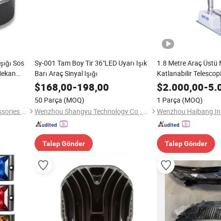
Işığı Sos
Sy-001 Tam Boy Tir 36"LED Uyarı Işık
1.8 Metre Araç Üstü
Mekan
Barı Araç Sinyal Işığı
Katlanabilir Telescopi
$
168,00
-
198,00
$
2.000,00
-
5.
50 Parça
(MOQ)
1 Parça
(MOQ)
Foshan Xingyuan Auto Accessories Co., Ltd.
Wenzhou Shangyu Technology Co., Ltd.
Wenzhou Haibang Indu
Talep Gönder
Talep Gönder