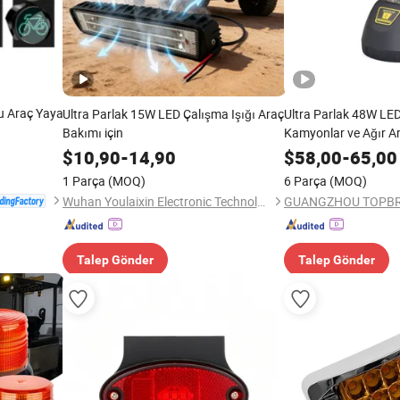
lu Araç Yaya
Ultra Parlak 15W LED Çalışma Işığı Araç
Ultra Parlak 48W LED
Bakımı için
Kamyonlar ve Ağır Ar
$
10,90
-
14,90
$
58,00
-
65,00
1 Parça
(MOQ)
6 Parça
(MOQ)
Wuhan Youlaixin Electronic Technology Co., Ltd.
Talep Gönder
Talep Gönder