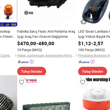
oboskop
Fabrika Satış Fiyatı Anti Parlama Araç
LED Tavan Lambası K
rı Feneri
Işığı Araç Farı Onarım Değiştirme
Işığı Yıldızlı Başlık 
yon Işığı
Araç Işığı
$
470,00
-
480,00
$
1,12
-
2,57
10 Parça
(MOQ)
100 Parça
(MOQ)
Guangzhou Fdn Autolighting Company Limited.
Hebei Juxingyuan Automotive Parts Remanufacturing Co., Ltd.
Pingxiang Bowang In
Talep Gönder
Talep Gönder