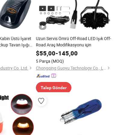
abin Üstü İşaret
Uzun Servis Ömrü Off-Road LED Işık Off-
Pickup Tavan Işığı
Road Araç Modifikasyonu için
$
55,00
-
145,00
5 Parça
(MOQ)
dustry Co.,Ltd.
Chongqing Guoyu Technology Co., Ltd.
Talep Gönder