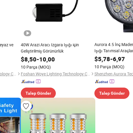
Aurora 4.5 İnç Maden
Beyaz ve
40W Arazi Aracı Izgara Işığı için
Işığı Tarımsal Araçlar
Geliştirilmiş Görünürlük
$
5,78
-
6,97
$
8,50
-
10,00
10 Parça
(MOQ)
10 Parça
(MOQ)
Foshan Woye Lighting Technology Co., Ltd
Foshan Woye Lighting Technology Co., Ltd
Talep Gönder
Talep Gönder