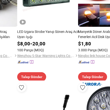
 Araç
LED Izgara Strobe Yanıp Sönen Araç Acil
Manyetik Döner Arab
şıkları
Uyarı Işığı
Fenerleri Acil Disk Uy
Işıkları
$
8,00
-
20,00
$
1,80
100 Parça
(MOQ)
3.000 Parça
(MOQ)
Guangdong Liangjian Lighting Co., Ltd.
Wenzhou 5-Star Warning Lights Co., Ltd.
Ningbo link house Co.
Talep Gönder
Talep Gönder