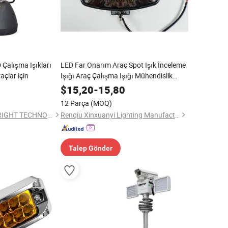
 Çalışma Işıkları
LED Far Onarım Araç Spot Işık İnceleme
açlar için
Işığı Araç Çalışma Işığı Mühendislik
Aracı Far Kamyon Lambası LED Far
$
15,20
-
15,80
12 Parça
(MOQ)
GUANGZHOU TOPBRIGHT TECHNOLOGY CORP. LIMITED
Renqiu Xinxuanyi Lighting Manufacturing Co., Ltd.
Talep Gönder