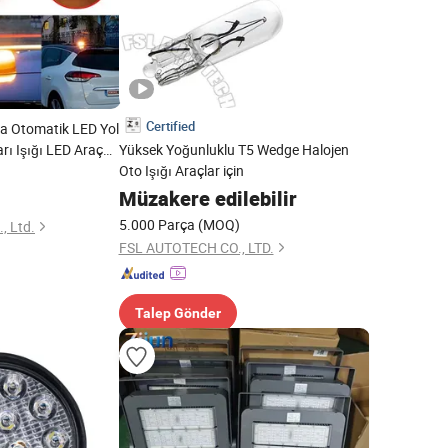
Certified
a Otomatik LED Yol
arı Işığı LED Araç
Yüksek Yoğunluklu T5 Wedge Halojen
Oto Işığı Araçlar için
Müzakere edilebilir
5.000 Parça
(MOQ)
, Ltd.
FSL AUTOTECH CO., LTD.
Talep Gönder