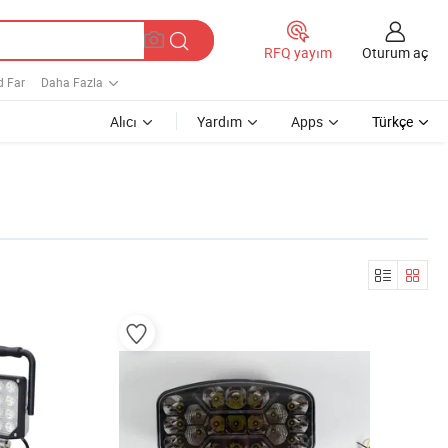
Oturum aç
RFQ yayım
d Far
Daha Fazla
Alıcı
Yardım
Apps
Türkçe