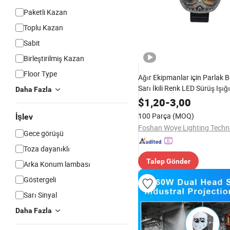
Paketli Kazan
Toplu Kazan
Sabit
Birleştirilmiş Kazan
Floor Type
Ağır Ekipmanlar için Parlak 
Sarı İkili Renk LED Sürüş Işığı
Daha Fazla
$
1,20
-
3,00
100 Parça
(MOQ)
İşlev
Gece görüşü
Toza dayanıklı
Talep Gönder
Arka Konum lambası
Göstergeli
Sarı Sinyal
Daha Fazla