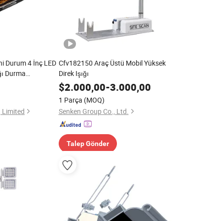
ni Durum 4 İnç LED
Cfv182150 Araç Üstü Mobil Yüksek
ığı Durma
Direk Işığı
r Kamyonlar
$
2.000,00
-
3.000,00
in
1 Parça
(MOQ)
, Limited
Senken Group Co., Ltd.
Talep Gönder