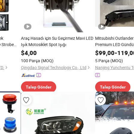
ek
Araç Hasadı için Su Geçirmez Mavi LED
Mitsubishi Outlander 
 Strobe
Işık Motosiklet Spot Işığı
Premium LED Gündüz
$
4,00
$
99,00
-
119,0
100 Parça
(MOQ)
5 Parça
(MOQ)
D.
Qingdao Signal Technology Co., Ltd
Talep Gönder
Talep Gönder