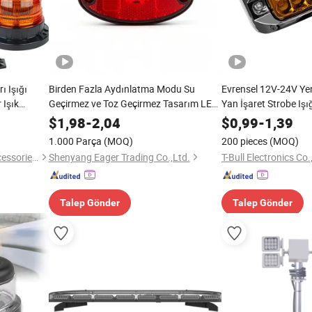
ı Işığı
Birden Fazla Aydınlatma Modu Su
Evrensel 12V-24V Ye
 Işık
Geçirmez ve Toz Geçirmez Tasarım LED
Yan İşaret Strobe Iş
ı Yeni
Arka Kombinasyon İşaret Lambası
Fonksiyonu Arabala
$
1,98
-
2,04
$
0,99
-
1,39
Tarım Araçları için
Römorklar Araçlar iç
1.000 Parça
(MOQ)
200 pieces
(MOQ)
Guangzhou Beikaer Auto Accessories Co., Ltd.
Shenyang Eager Trading Co.,Ltd.
T-Bull Electronics Co.
Talep Gönder
Talep Gönder