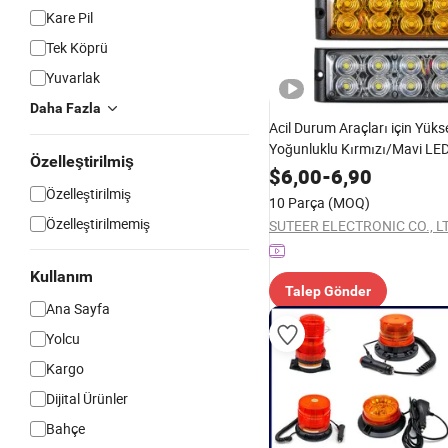
Kare Pil
Tek Köprü
Yuvarlak
Daha Fazla
Acil Durum Araçları için Yüks
Yoğunluklu Kırmızı/Mavi LED
Özelleştirilmiş
Uyarı Işığı
$
6,00
-
6,90
Özelleştirilmiş
10 Parça
(MOQ)
Özelleştirilmemiş
SUTEER ELECTRONIC CO., LT
Kullanım
Talep Gönder
Ana Sayfa
Yolcu
Kargo
Dijital Ürünler
Bahçe