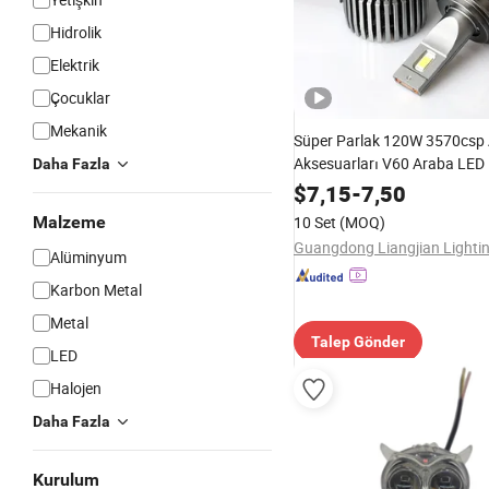
Hidrolik
Elektrik
Çocuklar
Mekanik
Süper Parlak 120W 3570csp
Aksesuarları V60 Araba LED I
Daha Fazla
$
7,15
-
7,50
Malzeme
10 Set
(MOQ)
Alüminyum
Karbon Metal
Metal
Talep Gönder
LED
Halojen
Daha Fazla
Kurulum