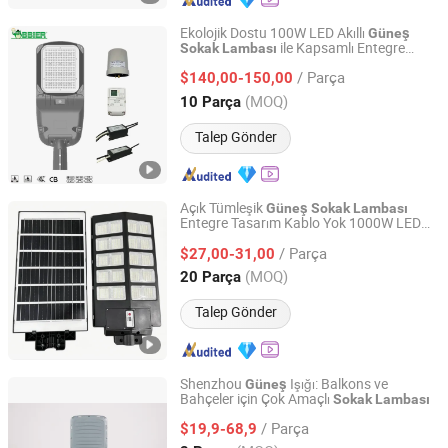
Ekolojik Dostu 100W LED Akıllı
Güneş
ile Kapsamlı Entegre
Sokak
Lambası
Shenzhen BBier Lighting Co., Ltd.
Aydınlatma Sistemi
/ Parça
$140,00-150,00
Guangdong, China
Fiyat 2012
(MOQ)
10 Parça
Talep Gönder
Açık Tümleşik
Güneş
Sokak
Lambası
Entegre Tasarım Kablo Yok 1000W LED
Sichuan Haoyuan Deju Technology Co., Ltd.
IP66 Park Bahçe
Işığı için
Sokak
/ Parça
$27,00-31,00
Sichuan, China
Fiyat 2025
(MOQ)
20 Parça
Talep Gönder
Shenzhou
Işığı: Balkons ve
Güneş
Bahçeler için Çok Amaçlı
Sokak
Lambası
Zhongjing Rongguang New Energy Jiangsu Co., Ltd.
/ Parça
$19,9-68,9