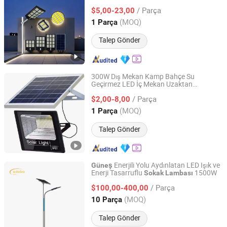
Yol Duvar Enerji Tasarruflu
Sokak
Güneş
/ Parça
Enerjili Flood
$5,00-23,00
Sokak
Lambası
Guangdong, China
Fiyat 2020
(MOQ)
1 Parça
Talep Gönder
300W Dış Mekan Kamp Bahçe Su
Geçirmez LED İç Mekan Uzaktan
Guangzhou Yi Can Lighting Co.,Ltd
Kumanda Sensör
Yol Duvar Enerji
Sokak
/ Parça
Tasarruflu
Enerjili Flood
$2,00-8,00
Güneş
Lambası
Guangdong, China
Fiyat 2020
(MOQ)
1 Parça
Talep Gönder
Enerjili Yolu Aydınlatan LED Işık ve
Güneş
Enerji Tasarruflu
1500W
Sokak
Lambası
Yantai Edobo Tech. Co., Ltd
/ Parça
$100,00-400,00
Jiangsu, China
Fiyat 2024
(MOQ)
10 Parça
Talep Gönder