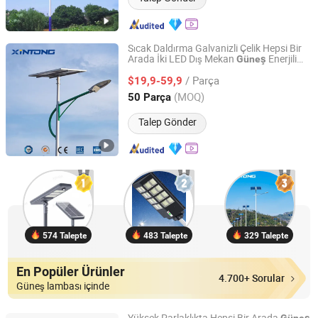
Sıcak Daldırma Galvanizli Çelik Hepsi Bir
Arada İki LED Dış Mekan
Enerjili
Güneş
Yangzhou Xintong Transport Equipment Group Co., Ltd.
Panel Yol Bahçe
Sokak
Lambası
/ Parça
$19,9-59,9
Jiangsu, China
Fiyat 2019
(MOQ)
50 Parça
Talep Gönder
574 Talepte
483 Talepte
329 Talepte
En Popüler Ürünler
4.700+ Sorular
Güneş lambası içinde