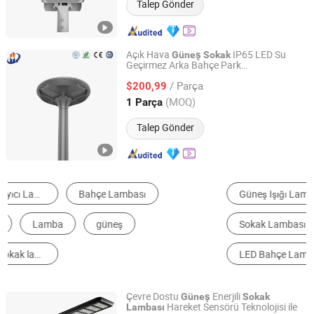
Talep Gönder
Açık Hava
IP65 LED Su
Güneş
Sokak
Geçirmez Arka Bahçe Park
Jiangsu Xuyida Construction Engineering Co., Ltd
70W/80W/100W/120W Aydınlatma
/ Parça
Işıkları Işık Lamba
$200,99
Jiangsu, China
Fiyat 2023
(MOQ)
1 Parça
Talep Gönder
Güneş Işığı Lambası
LED Sokak Lambası
Sokak Lambası
Işık Direği
LED Projektör
LED Bahçe Lambası
Çevre Dostu
Enerjili
Güneş
Sokak
Hareket Sensörü Teknolojisi ile
Lambası
Huizhou Greenbast Hardware Electronic Co., Ltd.