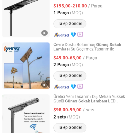
/ Parça
$195,00-210,00
Guangdong, China
Fiyat 2026
(MOQ)
1 Parça
Talep Gönder
Çevre Dostu Bölünmüş
Güneş
Sokak
Su Geçirmez Tasarım ile
Lambası
Nanjing Hope Solar Co., Ltd
/ Parça
$49,00-65,00
Jiangsu, China
Fiyat 2024
(MOQ)
2 Parça
Talep Gönder
Üretici Yeni Tasarımlı Dış Mekan Yüksek
Güçlü
LED
Güneş
Sokak
Lambası
Shenzhen Beatles Energy Technology Co., Ltd.
Aydınlatma
/ sets
$98,00-99,00
Guangdong, China
Fiyat 2025
(MOQ)
2 sets
Talep Gönder