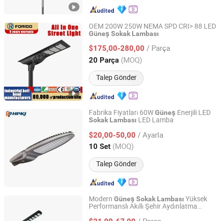
OEM 200W 250W NEMA SPD CRI> 88 LED
Güneş
Sokak
Lambası
Yangzhou Forido Photoelectric Technology Co., Ltd.
/ Parça
$175,00-280,00
Jiangsu, China
Fiyat 2024
(MOQ)
20 Parça
Talep Gönder
Fabrika Fiyatları 60W
Enerjili LED
Güneş
LED Lamba
Sokak
Lambası
Yangzhou HePu Lighting Technology Co., Ltd.
/ Ayarla
$20,00-50,00
Jiangsu, China
Fiyat 2020
(MOQ)
10 Set
Talep Gönder
Modern
Yüksek
Güneş
Sokak
Lambası
Performanslı Akıllı Şehir Aydınlatma
Anhui Ra International Trading Co., Ltd.
Çözümleri
/ Parça