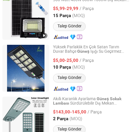
Guangzhou Light Messenger Technology Application Co.,
Focos Duvar
Yansıtıcı
Sokak
Güneş
Ltd
/ Parça
Enerjili Sel Işığı Dış Mekan LED
$5,99-29,99
Güneş
Sel
Güneş
Lambası
(MOQ)
15 Parça
Guangdong, China
Fiyat 2023
Talep Gönder
Yüksek Parlaklık En Çok Satan Tarım
Duvar Bahçe
Işığı Su Geçirmez
Güneş
Guangzhou Light Messenger Technology Application Co.,
IP65 Hareket Sensörü Toptan Enerji
Ltd
/ Parça
Tasarruflu Lamba
li Yol
Işığı
$5,00-25,00
Güneş
Sokak
Dış Mekan
Güneş
Lambası
(MOQ)
10 Parça
Guangdong, China
Fiyat 2023
Talep Gönder
Akıllı Karanlık Ayarlama
Güneş
Sokak
Sürdürülebilir Dış Mekan
Lambası
Zhongshan Aoxing Photoelectric Technology Co., Ltd.
Aydınlatma Çözümleri
/ Parça
$143,00-145,00
Guangdong, China
Fiyat 2025
(MOQ)
2 Parça
Talep Gönder