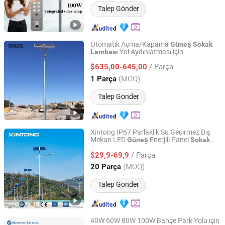
Talep Gönder
Otomatik Açma/Kapama
Güneş
Sokak
Yol Aydınlatması için
Lambası
Yangzhou Tengfei Steel Lighting Equipment Co., Ltd
/ Parça
$635,00-645,00
Jiangsu, China
Fiyat 2025
(MOQ)
1 Parça
Talep Gönder
Xintong IP67 Parlaklık Su Geçirmez Dış
Mekan LED
Enerjili Panel
Güneş
Sokak
Yangzhou Xintong Transport Equipment Group Co., Ltd.
Yol Bahçe
Lambası
/ Parça
$29,9-69,9
Jiangsu, China
Fiyat 2019
(MOQ)
20 Parça
Talep Gönder
40W 60W 80W 100W Bahçe Park Yolu için