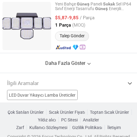
Yeni Bahçe
Paneli
Sel IP64
Güneş
Sokak
Sınıf Enerji Tasarrufu
Enerjili
Güneş
World-Dawn Lighting Co., Limited
Katlanabilir Yapraklar Duvar
Lambası
/ Parça
$5,87-9,85
Guangdong, China
Fiyat 2011
(MOQ)
1 Parça
Talep Gönder
Daha Fazla Göster
İlgili Aramalar
LED Duvar Yıkayıcı Lamba Üreticiler
Bahçe Lambası Üreticiler
Bronz Lamba Üreticiler
Çok Satılan Ürünler
Sıcak Ürünler Fiyatı
Toptan Sıcak Ürünler
Yıldız alıcı
PC Sitesi
Analizler
Lamba Üreticiler
güneş Fabrikalar
Zarf
Kullanıcı Sözleşmesi
Gizlilik Politikası
İletişim
güneş enerjili sokak lambası ışığı Fabrikalar
Copyright © 2026 Focus Technology Co., Ltd. All Rights Reserved