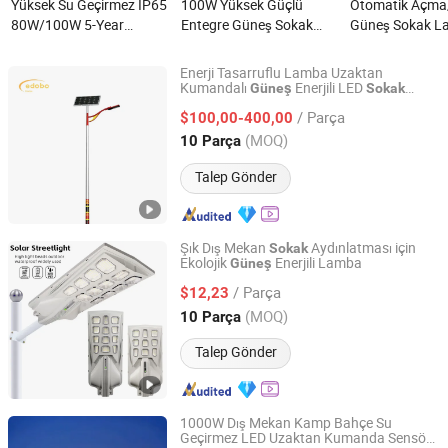
Yüksek Su Geçirmez IP65
100W Yüksek Güçlü
Otomatik Açm
80W/100W 5-Year
Entegre Güneş Sokak
Güneş Sokak L
Garanti Dış Mekan Hepsi
Lambası CE nedir?
Yol Aydınlatması
Bir Arada LED Güneş
nedir?
Enerji Tasarruflu Lamba Uzaktan
Sokak Lambası nedir?
Kumandalı
Enerjili LED
Güneş
Sokak
Yantai Edobo Tech. Co., Ltd
Verimli
Paneli ile
Lambası
Güneş
/ Parça
$100,00-400,00
Jiangsu, China
Fiyat 2024
(MOQ)
10 Parça
Talep Gönder
Şık Dış Mekan
Aydınlatması için
Sokak
Ekolojik
Enerjili Lamba
Güneş
Zhongshan Aoxing Photoelectric Technology Co., Ltd.
/ Parça
$12,23
Guangdong, China
Fiyat 2025
(MOQ)
10 Parça
Talep Gönder
1000W Dış Mekan Kamp Bahçe Su
Geçirmez LED Uzaktan Kumanda Sensör
Guangzhou Yi Can Lighting Co.,Ltd