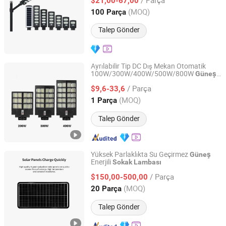
$21,00-67,00
Anhui, China
Fiyat 2026
(MOQ)
100 Parça
Talep Gönder
Ayrılabilir Tip DC Dış Mekan Otomatik
100W/300W/400W/500W/800W
Güneş
Shanxi C-Trying Machinery Equipment Co., Ltd
Enerjili LED
Sokak
Lambası
/ Parça
$9,6-33,6
Shanxi, China
Fiyat 2024
(MOQ)
1 Parça
Talep Gönder
Yüksek Parlaklıkta Su Geçirmez
Güneş
Enerjili
Sokak
Lambası
Jiangsu Xinyixin Lighting Technology Co., Ltd.
/ Parça
$150,00-500,00
Jiangsu, China
Fiyat 2026
(MOQ)
20 Parça
Talep Gönder