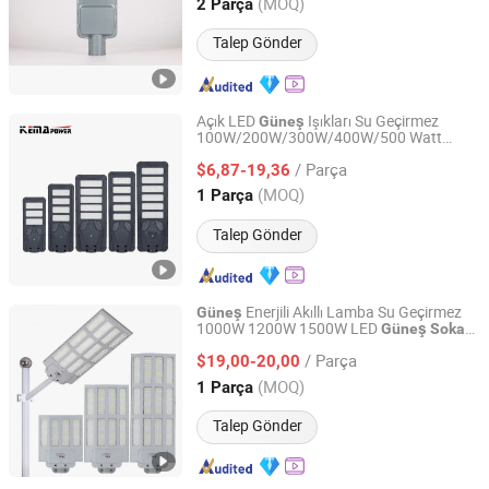
Jiangsu, China
Fiyat 2025
(MOQ)
2 Parça
Talep Gönder
Açık LED
Işıkları Su Geçirmez
Güneş
100W/200W/300W/400W/500 Watt
NINGBO KEMAPOWER ELECTRONICS CO., LTD.
Bahçe ve Yol için IP65
Sokak
Lambası
/ Parça
Değerlendirme
$6,87-19,36
Zhejiang, China
Fiyat 2017
(MOQ)
1 Parça
Talep Gönder
Enerjili Akıllı Lamba Su Geçirmez
Güneş
1000W 1200W 1500W LED
Güneş
Sokak
Yangzhou Bessent Trading Co., Ltd.
Lambası
/ Parça
$19,00-20,00
Jiangsu, China
Fiyat 2022
(MOQ)
1 Parça
Talep Gönder