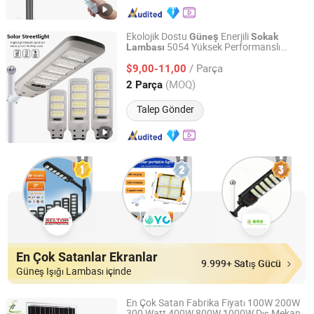
Ekolojik Dostu
Enerjili
Güneş
Sokak
5054 Yüksek Performanslı
Lambası
Zhongshan Aoxing Photoelectric Technology Co., Ltd.
LED'ler ile
/ Parça
$9,00-11,00
Guangdong, China
Fiyat 2025
(MOQ)
2 Parça
Talep Gönder
En Çok Satanlar Ekranlar
9.999+ Satış Gücü
Güneş Işığı Lambası içinde
En Çok Satan Fabrika Fiyatı 100W 200W
300 Watt 400W 800W 1000W Dış Mekan