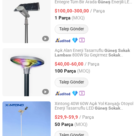
Entegre Tüm Bir Arada
Enerjili LED
Güneş
Bluesmart Solar PV Co., Ltd.
Sokak
Lambası
/ Parça
$100,00-300,00
Guangdong, China
Fiyat 2016
(MOQ)
1 Parça
Talep Gönder
Açık Alan Enerji Tasarruflu
Güneş
Sokak
800W Su Geçirmez
Lambası
Sokak
Jiangsu Shixin Electric Group Co., Ltd.
Lambası
/ Parça
$40,00-60,00
Jiangsu, China
Fiyat 2013
(MOQ)
100 Parça
Talep Gönder
Xintong 40W 60W Açık Yol Kavşağı Otoyol
Enerji Tasarruflu LED
Güneş
Sokak
Yangzhou Xintong Transport Equipment Group Co., Ltd.
Lambası
/ Parça
$29,9-59,9
Jiangsu, China
Fiyat 2019
(MOQ)
50 Parça
Talep Gönder