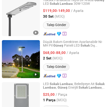
Yüksek Parlaklıkta Hepsi Bir Arada
Güneş
LED
30W-120W
Sokak
Lambası
Shenzhen Beatles Energy Technology Co., Ltd.
/ Ayarla
$119,00-149,00
Guangdong, China
Fiyat 2025
(MOQ)
30 Set
Talep Gönder
Düşük Bakım Gerektiren Ayarlanabilir Ni-
MH Pil
Paneli LED
Dış
Güneş
Sokak
Yangzhou Qiangsheng Electric Co., Ltd.
Mekan
için Köy
Güneş
Lambası
/ Ayarla
$68,00-88,00
Jiangsu, China
Fiyat 2026
(MOQ)
2 Set
Talep Gönder
LED
, Belediyeye Ait
Sokak
Lambası
Sokak
,
Enerjili
,
Lambası
Güneş
Sokak
Lambası
Jiangsu Intelligent Lighting Technology Co., Ltd.
Akıllı
, Belediyecilik
Sokak
Lambası
Sokak
/ Parça
,
$25,00
Lambası
60W/80W90W/100W/120W/150W/180W/
Jiangsu, China
Fiyat 2023
(MOQ)
1 Parça