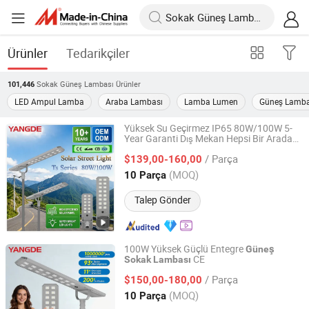
Ürünler
Tedarikçiler
Sokak Güneş Lambası
Ürünler
101,446
LED Ampul Lamba
Araba Lambası
Lamba Lumen
Güneş Lamba
Yüksek Su Geçirmez IP65 80W/100W 5-
Year Garanti Dış Mekan Hepsi Bir Arada
Yangde Electric Group Co., Ltd.
LED
Güneş
Sokak
Lambası
/ Parça
$139,00-160,00
Jiangsu, China
Fiyat 2022
(MOQ)
10 Parça
Talep Gönder
100W Yüksek Güçlü Entegre
Güneş
CE
Sokak
Lambası
Yangde Electric Group Co., Ltd.
/ Parça
$150,00-180,00
Jiangsu, China
Fiyat 2022
(MOQ)
10 Parça