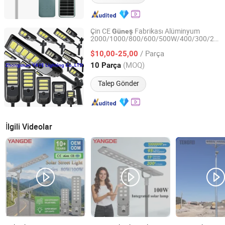
Çin CE
Fabrikası Alüminyum
Güneş
2000/1000/800/600/500W/400/300/200
Zhongshan YAYE Lighting Co., Ltd.
LED Sensör IP66
Dış Mekan Hepsi
Sokak
/ Parça
Bir Arada Kamera ABS COB LED Duvar
$10,00-25,00
Flood Bahçe Yol
Lambası
Guangdong, China
Fiyat 2009
(MOQ)
10 Parça
Talep Gönder
İlgili Videolar