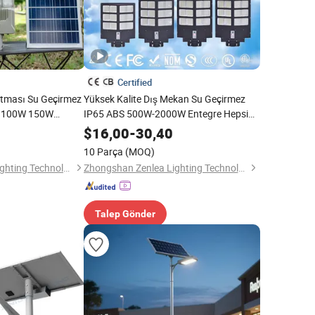
Certified
atması Su Geçirmez
Yüksek Kalite Dış Mekan Su Geçirmez
ı 100W 150W
IP65 ABS 500W-2000W Entegre Hepsi
rı LED Güneş
Bir Arada LED Güneş Sokak Lambası
$
16,00
-
30,40
10 Parça
(MOQ)
Zhongshan Zenlea Lighting Technology Co., Ltd
Zhongshan Zenlea Lighting Technology Co., Ltd
Talep Gönder