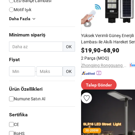
LED Bahçe Lambası
Motif Işık
Daha Fazla
Minimum sipariş
Yüksek Verimli Güneş Enerjil
Lambası ile Akıllı Hareket S
OK
$
19,90
-
68,90
2 Parça
(MOQ)
Fiyat
Zhongjing Rongguang New Energy Jiangsu Co., Ltd.
-
OK
Talep Gönder
Ürün Özellikleri
Numune Satın Al
Sertifika
CE
RoHS