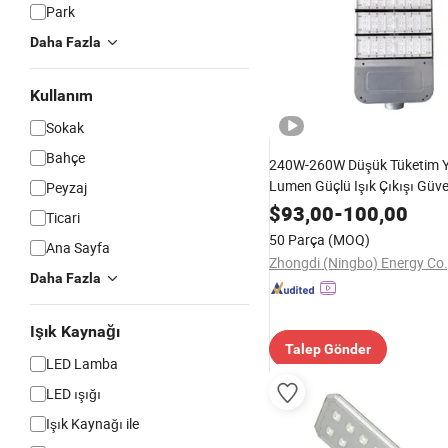
Park
Daha Fazla
Kullanım
Sokak
Bahçe
240W-260W Düşük Tüketim 
Lumen Güçlü Işık Çıkışı Güve
Peyzaj
Sokak Lambası
$
93,00
-
100,00
Ticari
50 Parça
(MOQ)
Ana Sayfa
Zhongdi (Ningbo) Energy Co.,
Daha Fazla
Işık Kaynağı
Talep Gönder
LED Lamba
LED ışığı
Işık Kaynağı ile