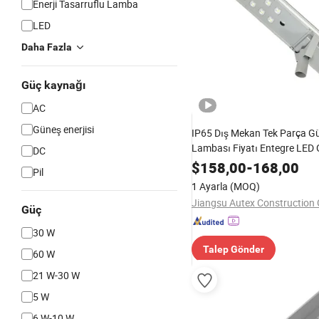
Enerji Tasarruflu Lamba
LED
Daha Fazla
Güç kaynağı
AC
Güneş enerjisi
IP65 Dış Mekan Tek Parça G
Lambası Fiyatı Entegre LED
DC
Sokak Lambası
$
158,00
-
168,00
Pil
1 Ayarla
(MOQ)
Güç
30 W
Talep Gönder
60 W
21 W-30 W
5 W
6 W-10 W