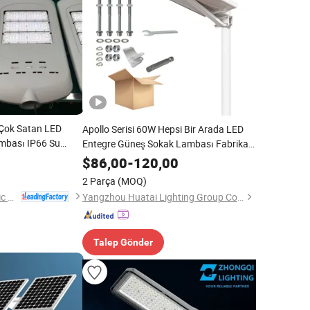
Çok Satan LED
Apollo Serisi 60W Hepsi Bir Arada LED
mbası IP66 Su
Entegre Güneş Sokak Lambası Fabrika
Üretimi
$
86,00
-
120,00
2 Parça
(MOQ)
Jiangsu Shixin Electric Group Co., Ltd.
Yangzhou Huatai Lighting Group Co., Ltd
Talep Gönder