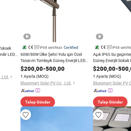
Certified
IP68 sertifikalı
IP68 sertifik
Yüksek
nilir LED
60W/80W Ülke Şehri Yolu için Özel
Açık IP65 Su geçirm
Tasarım Tümleşik Güneş Enerjili LED
Güneş Enerjili Sokak
Sensör Sokak Lambası
Konut Alanı için
$
200,00
-
500,00
$
200,00
-
500,
1 Ayarla
(MOQ)
1 Ayarla
(MOQ)
 Ltd.
Bluesmart Solar PV Co., Ltd.
Bluesmart Solar PV C
Talep Gönder
Talep Gönder