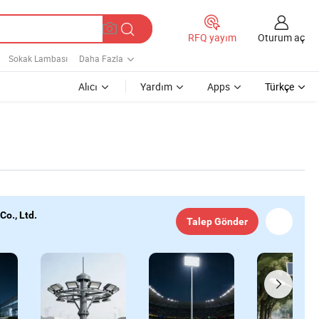
Oturum aç
RFQ yayım
Sokak Lambası
Daha Fazla
Alıcı
Yardım
Apps
Türkçe
o., Ltd.
Talep Gönder