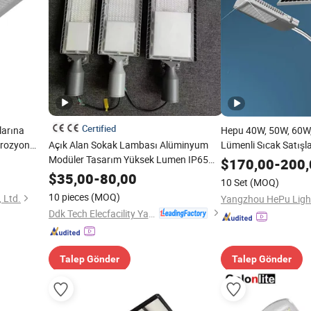
Certified
larına
Hepu 40W, 50W, 60W
orozyon
Açık Alan Sokak Lambası Alüminyum
Lümenli Sıcak Satışl
mbası
Modüler Tasarım Yüksek Lumen IP65
Aydınlatma Sistemi 
$
170,00
-
200,
LED 40W 60W 80W LED Sokak Işığı Yol
Sistemi Güneş Enerji
$
35,00
-
80,00
10 Set
(MOQ)
Patika için
Lambası
10 pieces
(MOQ)
 Ltd.
Ddk Tech Elecfacility Yangzhou Co., Ltd
Talep Gönder
Talep Gönder