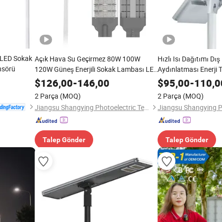
i LED Sokak
Açık Hava Su Geçirmez 80W 100W
Hızlı Isı Dağıtımı Dı
ensörü
120W Güneş Enerjili Sokak Lambası LED
Aydınlatması Enerji 
Sokak Lambası Güneş LED Sokak
Geçirmez IP66 40W L
$
126,00
-
146,00
$
95,00
-
110,0
Lambası
Güneş Sokak Lamba
2 Parça
(MOQ)
2 Parça
(MOQ)
Aluminyum
Jiangsu Shangying Photoelectric Technology Co., Ltd
Talep Gönder
Talep Gönder