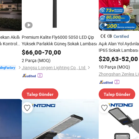
Certified
ekan Akıllı
Premium Kalite Fly6000 5050 LED Çip
ı Kontrol
Yüksek Parlaklık Güneş Sokak Lambası
Açık Alan Yol Aydınl
ası Çözümü
IP65 Sokak Lambas
$
66,00
-
70,00
Dökme Alüminyum Ay
$
20,63
-
52,00
2 Parça
(MOQ)
Sokak Lambası
10 Parça
(MOQ)
Jiangsu Longen Lighting Co., Ltd.
Talep Gönder
Talep Gönder