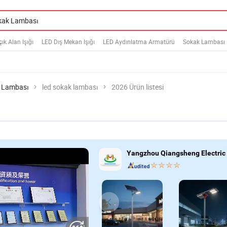
çık Alan Işığı
LED Dış Mekan Işığı
LED Aydınlatma Armatürü
Sokak Lambası
 Lambası
led sokak lambası
2026 Ürün listesi
Yangzhou Qiangsheng Electric C