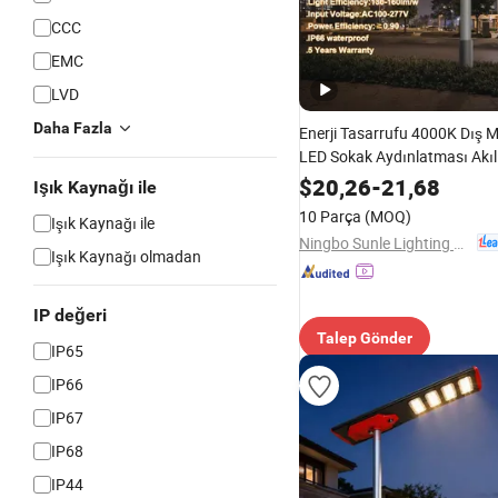
CCC
EMC
LVD
Daha Fazla
Enerji Tasarrufu 4000K Dış M
LED Sokak Aydınlatması Akıll
IP66 Su Geçirmez Yol Lamb
$
20,26
-
21,68
Işık Kaynağı ile
LED Otopark Işığı
10 Parça
(MOQ)
Işık Kaynağı ile
Ningbo Sunle Lighting Electric Co., Ltd.
Işık Kaynağı olmadan
IP değeri
Talep Gönder
IP65
IP66
IP67
IP68
IP44