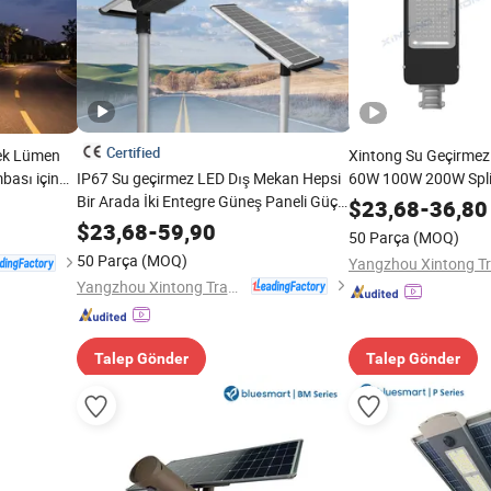
Certified
sek Lümen
Xintong Su Geçirmez
ası için
IP67 Su geçirmez LED Dış Mekan Hepsi
60W 100W 200W Spli
Bir Arada İki Entegre Güneş Paneli Güç
Lambası Işığı
$
23,68
-
36,80
Sokak Yol Bahçe Işığı
$
23,68
-
59,90
50 Parça
(MOQ)
50 Parça
(MOQ)
Yangzhou Xintong Transport Equipment Group Co., Ltd.
Talep Gönder
Talep Gönder