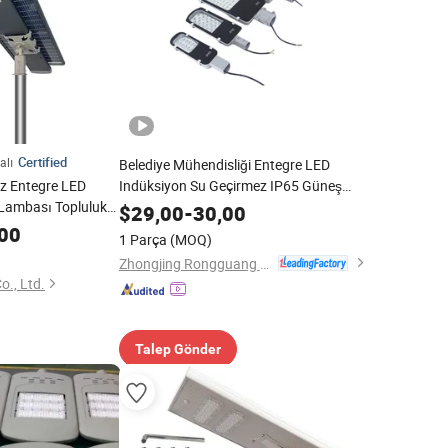
Certified
alı
Belediye Mühendisliği Entegre LED
ez Entegre LED
Indüksiyon Su Geçirmez IP65 Güneş
 Lambası Topluluk
Sokak Lambası
$
29,00
-
30,00
00
1 Parça
(MOQ)
Zhongjing Rongguang New Energy Jiangsu Co., Ltd.
o., Ltd.
Talep Gönder