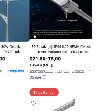
, 80W Yüksek
LED Sokak Işığı IP66 Ik09 NEMA Yüksek
ar IP67 Sokak
Lumen Anti Parlama Kalite Su Geçirmez
Su Geçirmez Kontrol
Dali Dimmable Sensör 5 Yıl Garanti OEM
00
$
21,50
-
75,00
li LED Sokak
ODM 80W 100W 240W 150W CE
1 Ayarla
(MOQ)
Tongyong Zhongqi Lighting System (Hangzhou) Co., Ltd
Yangzhou HePu Lighting Technology Co., Ltd.
Talep Gönder