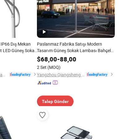
 IP66 Dış Mekan
Paslanmaz Fabrika Satışı Modern
t LED Güneş Sokak
Tasarım Güneş Sokak Lambası Bahçeler
için
$
68,00
-
88,00
2 Set
(MOQ)
Yangzhou Xintong Transport Equipment Group Co., Ltd.
Yangzhou Qiangsheng Electric Co., Ltd.
Talep Gönder