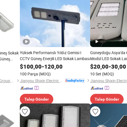
Yüksek Performanslı Yıldız Gemisi I
Güneydoğu Asya'da 
üneş Sokak
CCTV Güneş Enerjili LED Sokak Lambası
Modül LED Sokak La
 Güneş
Geçirmez
$
100,00
-
120,00
$
20,00
-
30,00
100 Parça
(MOQ)
10 Set
(MOQ)
Jiangsu Shixin Electric Group Co., Ltd.
Jiangsu Autex Construction Group Co., Ltd.
Talep Gönder
Talep Gönder