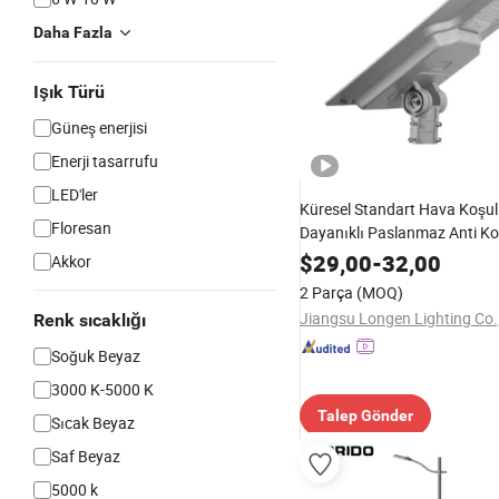
Daha Fazla
Işık Türü
Güneş enerjisi
Enerji tasarrufu
LED'ler
Küresel Standart Hava Koşul
Floresan
Dayanıklı Paslanmaz Anti K
Güneş Enerjili LED Sokak La
$
29,00
-
32,00
Akkor
2 Parça
(MOQ)
Jiangsu Longen Lighting Co.,
Renk sıcaklığı
Soğuk Beyaz
3000 K-5000 K
Talep Gönder
Sıcak Beyaz
Saf Beyaz
5000 k