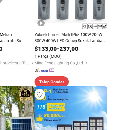
ş Mekan
Yüksek Lumen Akıllı IP65 100W 200W
Tasarrufu Su
300W 400W LED Güneş Sokak Lambası
ED Hepsi Bir Arada
Sensör Kameralı WiFi 4G CCTV Yol ve
0
$
133,00
-
237,00
sı Dökme
Deniz Kenarı Yürüyüş Yolu için
1 Parça
(MOQ)
Jiangsu Shangying Photoelectric Technology Co., Ltd
Ming Feng Lighting Co.,Ltd.
Talep Gönder