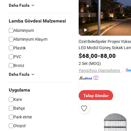
Daha Fazla
Lamba Gövdesi Malzemesi
Alüminyum
Alüminyum Alaşım
Özel Belediyeler Projesi Yük
LED Modül Güneş Sokak Lamb
Plastik
Köy
$
68,00
-
88,00
PVC
2 Set
(MOQ)
Bronz
Yangzhou Qiangsheng Electric Co., Ltd.
Daha Fazla
Uygulama
Talep Gönder
Kare
Bahçe
Park etme
Otoyol