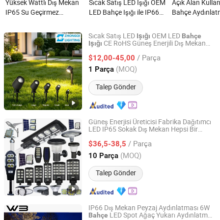
Yüksek Wattlı Dış Mekan
Sıcak Satış LED Işığı OEM
Açık Alan Kullan
IP65 Su Geçirmez
LED Bahçe Işığı ile IP66
Bahçe Aydınlat
Entegre Tek Parça LED
Su Geçirmez CE RoHS
Güneş Enerjili 
Güneş Sokak Bahçe Işığı
Güneş Enerjili Dış Mekan
Aydınlatma Ürün
Sıcak Satış LED
OEM LED
Işığı
Bahçe
ile Güneş Paneli Ürünü
Aydınlatma Direk Işığı
Fabrika Satışı n
CE RoHS Güneş Enerjili Dış Mekan
Işığı
HangZhou ZhongMing PhotoElectricity Co.,Ltd.
Aydınlatma Direk
Bollard Posta Üstü
Işığı
nedir?
Bollard Post Üstü LED
/ Parça
Spot
Parlak Manzara
$12,00-45,00
Işığı
Çim Lambası Peyzaj 25W
Zhejiang, China
Fiyat 2024
(MOQ)
1 Parça
30W 50W 60W nedir?
Talep Gönder
Güneş Enerjisi Üreticisi Fabrika Dağıtımcı
LED IP65 Sokak Dış Mekan Hepsi Bir
Zhongshan YAYE Lighting Co., Ltd.
Arada Kamera COB SMD Duvar Flood
/ Parça
Yol
$36,5-38,5
Bahçe
Işığı
2000/1500/1000/800/600/500/400/300
Guangdong, China
Fiyat 2009
(MOQ)
10 Parça
Talep Gönder
IP66 Dış Mekan Peyzaj Aydınlatması 6W
LED Spot Ağaç Yukarı Aydınlatma
Bahçe
Dongguan WBovision Lighting Ltd.,