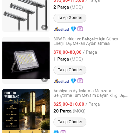
Yol Güneş Sokak Lambası
$95,00-115,00
Bahçe
Jiangsu, China
Fiyat 2024
(MOQ)
2 Parça
Talep Gönder
30W Parklar ve
ler için Güneş
Bahçe
Enerjili Dış Mekan Aydınlatması
Huizhou Greenbast Hardware Electronic Co., Ltd.
/ Parça
$70,00-80,00
Guangdong, China
Fiyat 2026
(MOQ)
1 Parça
Talep Gönder
Ambiyans Aydınlatma Manzara
Geliştirme Tüm Mevsim Dayanıklılığı Dış
Changzhou Wangkaiyue Lighting Technology Co., Ltd.
Mekan LED
Manzara Direk
Bahçe
Işığı
/ Parça
Çim Sınır İşaretleme Gazebo ve Pergola
$25,00-210,00
Aydınlatması
Jiangsu, China
Fiyat 2025
(MOQ)
20 Parça
Talep Gönder