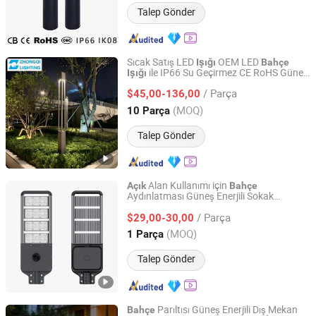
Talep Gönder
Sıcak Satış LED
OEM LED
Işığı
Bahçe
ile IP66 Su Geçirmez CE RoHS Güneş
Işığı
HangZhou ZhongMing PhotoElectricity Co.,Ltd.
Enerjili Dış Mekan Aydınlatma Direk
Işığı
/ Parça
Bollard Post Üstü LED Çim Lambası
$45,00-136,00
Peyzaj 25W 30W 50W 60W
Zhejiang, China
Fiyat 2024
(MOQ)
10 Parça
Talep Gönder
Alan Kullanımı için
Açık
Bahçe
Aydınlatması Güneş Enerjili Sokak
Zhongjing Rongguang New Energy Jiangsu Co., Ltd.
Aydınlatma Ürünleri Fabrika Satışı
/ Parça
$29,00-30,00
Jiangsu, China
Fiyat 2025
(MOQ)
1 Parça
Talep Gönder
Parıltısı Güneş Enerjili Dış Mekan
Bahçe