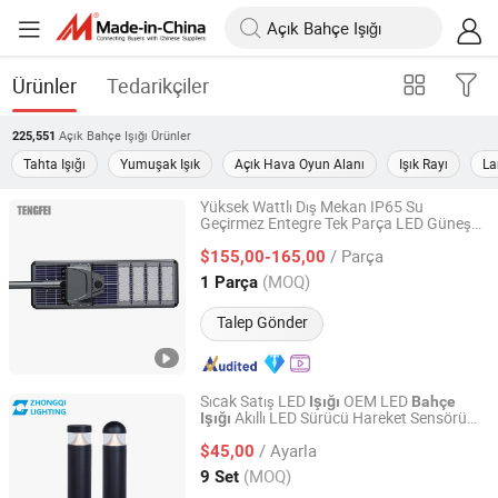
Ürünler
Tedarikçiler
Açık Bahçe Işığı
Ürünler
225,551
Tahta Işığı
Yumuşak Işık
Açık Hava Oyun Alanı
Işık Rayı
La
Yüksek Wattlı Dış Mekan IP65 Su
Geçirmez Entegre Tek Parça LED Güneş
Yangzhou Tengfei Steel Lighting Equipment Co., Ltd
Sokak
ile Güneş Paneli Ürünü
Bahçe
Işığı
/ Parça
$155,00-165,00
Jiangsu, China
Fiyat 2025
(MOQ)
1 Parça
Talep Gönder
Sıcak Satış LED
OEM LED
Işığı
Bahçe
Akıllı LED Sürücü Hareket Sensörü
Işığı
HangZhou ZhongMing PhotoElectricity Co.,Ltd.
IP66 Su Geçirmez CE RoHS Güneş Enerjili
/ Ayarla
Dış Mekan Aydınlatması
$45,00
Zhejiang, China
Fiyat 2024
(MOQ)
9 Set