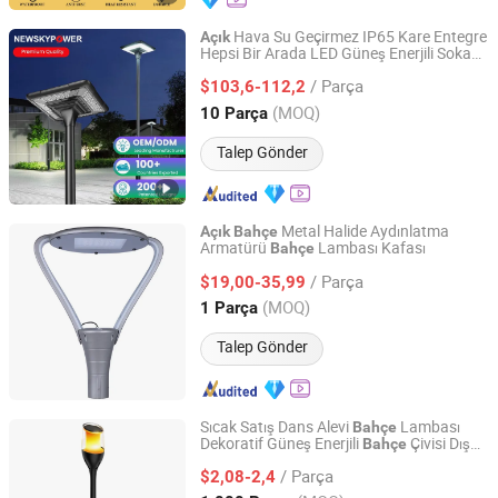
Hava Su Geçirmez IP65 Kare Entegre
Açık
Hepsi Bir Arada LED Güneş Enerjili Sokak
Qingdao Commercial Energy Electronics Co., Ltd.
Lambası Park için
/ Parça
$103,6-112,2
Shandong, China
Fiyat 2009
(MOQ)
10 Parça
Talep Gönder
Metal Halide Aydınlatma
Açık
Bahçe
Armatürü
Lambası Kafası
Bahçe
Ningbo Die Casting Man Energy Co., Ltd.
/ Parça
$19,00-35,99
Zhejiang, China
Fiyat 2022
(MOQ)
1 Parça
Talep Gönder
Sıcak Satış Dans Alevi
Lambası
Bahçe
Dekoratif Güneş Enerjili
Çivisi Dış
Bahçe
Ningbo Yinzhou Wonderful Lighting Co., Ltd.
Mekan
Işığı
/ Parça
$2,08-2,4