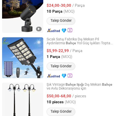
CE RoHS
/ Parça
$24,00-30,00
Guangdong, China
Fiyat 2022
(MOQ)
10 Parça
Talep Gönder
Sıcak Satış Fabrika Dış Mekan Pil
Aydınlatma
Yol Güç Işıkları Toptan
Bahçe
Guangzhou Light Messenger Technology Application Co.,
Hareket Sensörlü Sel Duvar Entegre Hepsi
Ltd
/ Parça
Bir Arada En İyi Sokak Dış Mekan LED
$5,99-22,99
Güneş Lambası
(MOQ)
1 Parça
Guangdong, China
Fiyat 2023
Talep Gönder
Şık Vintage
Dış Mekan
Bahçe
Işığı
Bahçe
ve Avlu Dekorasyonu için
Ddk Tech Elecfacility Yangzhou Co., Ltd
/ pieces
$50,00-68,00
Jiangsu, China
Fiyat 2025
(MOQ)
10 pieces
Talep Gönder