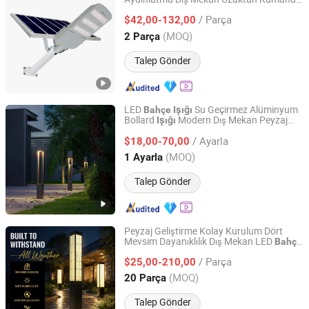
Zhongshan Hongzhun Lighting Factory
60W 100W 200W 300W 500W 1000W
/ Parça
SMD LED Güneş
Lambası Yüksek
$42,00-132,00
Bahçe
Güç
Guangdong, China
Fiyat 2025
(MOQ)
2 Parça
Talep Gönder
LED
Su Geçirmez Alüminyum
Bahçe
Işığı
Bollard
Modern Dış Mekan Peyzaj
Işığı
Jiangsu Shanhao Zhaoming Co., Ltd.
Dekorasyon
Lambası Solaire
Işığı
Işığı
/ Ayarla
Aydınlatma
$18,00-70,00
Jiangsu, China
Fiyat 2025
(MOQ)
1 Ayarla
Talep Gönder
Peyzaj Geliştirme Kolay Kurulum Dört
Mevsim Dayanıklılık Dış Mekan LED
Bahçe
Changzhou Wangkaiyue Lighting Technology Co., Ltd.
Peyzaj Direk
Dış Mekan Yemek Alanı
Işığı
/ Parça
Yolu Aydınlatma Gazebo
$25,00-210,00
Jiangsu, China
Fiyat 2025
(MOQ)
20 Parça
Talep Gönder