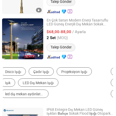
Talep Gönder
En Çok Satan Modern Enerji Tasarruflu
LED Güneş Enerjili Dış Mekan Sokak
Yangzhou Qiangsheng Electric Co., Ltd.
Köy için
Bahçe
Işığı
/ Ayarla
$68,00-88,00
Jiangsu, China
Fiyat 2026
(MOQ)
2 Set
Talep Gönder
Güneş Işığı Lambası
LED Sokak Lambası
LED Projektör
Sokak Lambası
LED Bahçe Lambası
Bahçe Lambası
IP68 Entegre Dış Mekan LED Güneş
Işıkları
Sokak Flood
Otopark
Bahçe
Işığı
Bluesmart Solar PV Co., Ltd.