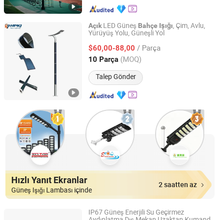
LED Güneş
, Çim, Avlu,
Açık
Bahçe
Işığı
Yürüyüş Yolu, Güneşli Yol
Yangzhou HePu Lighting Technology Co., Ltd.
/ Parça
$60,00-88,00
Jiangsu, China
Fiyat 2020
(MOQ)
10 Parça
Talep Gönder
Hızlı Yanıt Ekranlar
2 saatten az
Güneş Işığı Lambası içinde
IP67 Güneş Enerjili Su Geçirmez
Aydınlatma Dış Mekan Uzaktan Kumanda