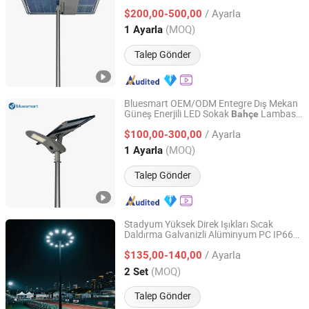
ve Spor Sahası için
/ Ayarla
$200,00-500,00
Guangdong, China
Fiyat 2016
(MOQ)
1 Ayarla
Talep Gönder
Bluesmart OEM/ODM Entegre Dış Mekan
Güneş Enerjili LED Sokak
Lambası,
Bahçe
Bluesmart Solar PV Co., Ltd.
Köy Kırsal Yolu için Hareket Sensörü ile
/ Ayarla
$100,00-300,00
Guangdong, China
Fiyat 2016
(MOQ)
1 Ayarla
Talep Gönder
Stadyum Yüksek Direk Işıkları Sıcak
Daldırma Galvanizli Alüminyum PC IP66
Yangzhou Qiangsheng Electric Co., Ltd.
Dış Mekan LED Güneş Enerjili Aydınlatma
/ Ayarla
10-Year Garanti
$135,00-140,00
Bahçe
Işığı
Jiangsu, China
Fiyat 2026
(MOQ)
2 Set
Talep Gönder