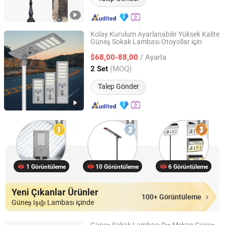
Kolay Kurulum Ayarlanabilir Yüksek Kalite
Güneş Sokak Lambası Otoyollar için
Yangzhou Qiangsheng Electric Co., Ltd.
/ Ayarla
$68,00-88,00
Jiangsu, China
Fiyat 2026
(MOQ)
2 Set
Talep Gönder
1 Görüntüleme
10 Görüntüleme
6 Görüntüleme
Yeni Çıkanlar Ürünler
100+ Görüntüleme
Güneş Işığı Lambası içinde