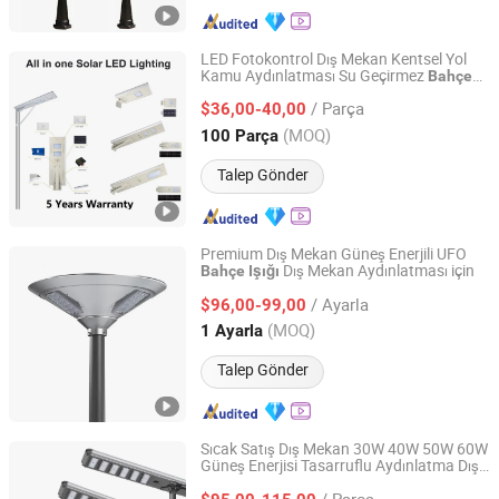
LED Fotokontrol Dış Mekan Kentsel Yol
Kamu Aydınlatması Su Geçirmez
Bahçe
Nanjing Lealite Industry Co., Ltd.
Güneş Sokak Lambası
/ Parça
$36,00-40,00
Jiangsu, China
Fiyat 2013
(MOQ)
100 Parça
Talep Gönder
Premium Dış Mekan Güneş Enerjili UFO
Dış Mekan Aydınlatması için
Bahçe
Işığı
Shenzhen Beatles Energy Technology Co., Ltd.
/ Ayarla
$96,00-99,00
Guangdong, China
Fiyat 2025
(MOQ)
1 Ayarla
Talep Gönder
Sıcak Satış Dış Mekan 30W 40W 50W 60W
Güneş Enerjisi Tasarruflu Aydınlatma Dış
Jiangsu Shangying Photoelectric Technology Co., Ltd
Mekan Hepsi Bir Arada Entegre LED
/ Parça