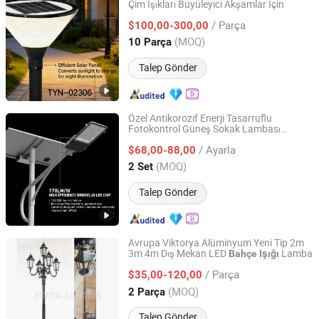
Çim Işıkları Büyüleyici Akşamlar İçin
Xi'an Lintong District Xiangrui Hongsheng New Energy
Technology Co., Ltd.
/ Parça
$100,00-300,00
(MOQ)
10 Parça
Shaanxi, China
Fiyat 2026
Talep Gönder
Özel Antikorozif Enerji Tasarruflu
Fotokontrol Güneş Sokak Lambası
Yangzhou Qiangsheng Electric Co., Ltd.
ler için
Bahçe
/ Ayarla
$68,00-88,00
Jiangsu, China
Fiyat 2026
(MOQ)
2 Set
Talep Gönder
Avrupa Viktorya Alüminyum Yeni Tip 2m
3m 4m Dış Mekan LED
Lamba
Bahçe
Işığı
Yangzhou Huatai Lighting Group Co., Ltd
/ Parça
$35,00-120,00
Jiangsu, China
Fiyat 2024
(MOQ)
2 Parça
Talep Gönder