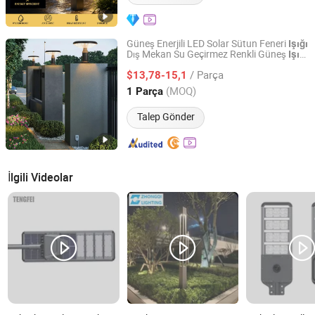
Güneş Enerjili LED Solar Sütun Feneri
Işığı
Dış Mekan Su Geçirmez Renkli Güneş
Işığı
Sichuan Laihong Zhixin Lighting Technology Co., Ltd.
Sütun Baş
Avlusu için, Güneş
Işığı
Bahçe
/ Parça
Enerjili LED Işık, Güneş
$13,78-15,1
Bahçe
Işığı
Sichuan, China
Fiyat 2025
(MOQ)
1 Parça
Talep Gönder
İlgili Videolar