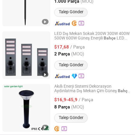
Zhejiang, China
Fiyat 2025
(MOQ)
1.000 Parça
Talep Gönder
LED Dış Mekan Sokak 200W 300W 400W
500W 600W Güneş Enerjili
LED
Bahçe
Peony Lighting Technology Co., Ltd.
Güneş Yolu
Işığı
/ Parça
$17,68
Guangdong, China
Fiyat 2017
(MOQ)
2 Parça
Talep Gönder
Akıllı Enerji Sistemi Dekorasyon
Aydınlatma Dış Mekan Çim Güneş
Bahçe
Season Tech Limited
LiFePO4 Pil & LED Işık
Işığı
/ Parça
$16,9-45,9
Guangdong, China
Fiyat 2022
(MOQ)
8 Parça
Talep Gönder