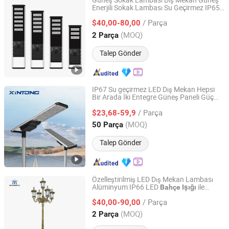
Güneş Sokak Lambası Dış Mekan Güneş
Enerjili Sokak Lambası Su Geçirmez IP65
Yangzhou Jieyao Lighting Equipment Co., Ltd
Yüksek Parlaklık Yol
Topluluk için
Bahçe
/ Parça
güneş sokak lambası dış mekan güneş
$40,00-80,00
enerjili sokak lambası
Jiangsu, China
Fiyat 2026
(MOQ)
2 Parça
Talep Gönder
IP67 Su geçirmez LED Dış Mekan Hepsi
Bir Arada İki Entegre Güneş Paneli Güç
Yangzhou Xintong Transport Equipment Group Co., Ltd.
Sokak Yol
Bahçe
Işığı
/ Parça
$23,68-59,9
Jiangsu, China
Fiyat 2019
(MOQ)
50 Parça
Talep Gönder
Özelleştirilmiş LED Dış Mekan Lambası
Alüminyum IP66 LED
ile
Bahçe
Işığı
Yangzhou Huatai Lighting Group Co., Ltd
5years Garanti
/ Parça
$40,00-90,00
Jiangsu, China
Fiyat 2024
(MOQ)
2 Parça