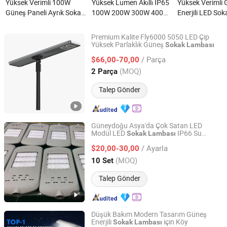
Yüksek Verimli 100W
Yüksek Lumen Akıllı IP65
Yüksek Verimli
Güneş Paneli Ayrık Sokak
100W 200W 300W 400W
Enerjili LED Sok
Lambası Kırsal Alanlar
LED Güneş Sokak
Lambası ile Akıl
için nedir?
Lambası Sensör Kameralı
Sensörü nedir?
Premium Kalite Fly6000 5050 LED Çip
WiFi 4G CCTV Yol ve
Yüksek Parlaklık Güneş
Sokak
Lambası
Jiangsu Longen Lighting Co., Ltd.
Deniz Kenarı Yürüyüş
/ Parça
$66,00-70,00
Yolu için nedir?
Jiangsu, China
Fiyat 2026
(MOQ)
2 Parça
Talep Gönder
Güneydoğu Asya'da Çok Satan LED
Modül LED
IP66 Su
Sokak
Lambası
Jiangsu Shixin Electric Group Co., Ltd.
Geçirmez
/ Ayarla
$20,00-30,00
Jiangsu, China
Fiyat 2013
(MOQ)
10 Set
Talep Gönder
Düşük Bakım Modern Tasarım Güneş
Enerjili
için Köy
Sokak
Lambası
Yangzhou Qiangsheng Electric Co., Ltd.