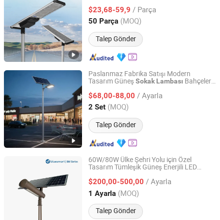
Yol Bahçe Işığı
Sokak
/ Parça
$23,68-59,9
Jiangsu, China
Fiyat 2019
(MOQ)
50 Parça
Talep Gönder
Paslanmaz Fabrika Satışı Modern
Tasarım Güneş
Bahçeler
Sokak
Lambası
Yangzhou Qiangsheng Electric Co., Ltd.
için
/ Ayarla
$68,00-88,00
Jiangsu, China
Fiyat 2026
(MOQ)
2 Set
Talep Gönder
60W/80W Ülke Şehri Yolu için Özel
Tasarım Tümleşik Güneş Enerjili LED
Bluesmart Solar PV Co., Ltd.
Sensör
Sokak
Lambası
/ Ayarla
$200,00-500,00
Guangdong, China
Fiyat 2016
(MOQ)
1 Ayarla
Talep Gönder