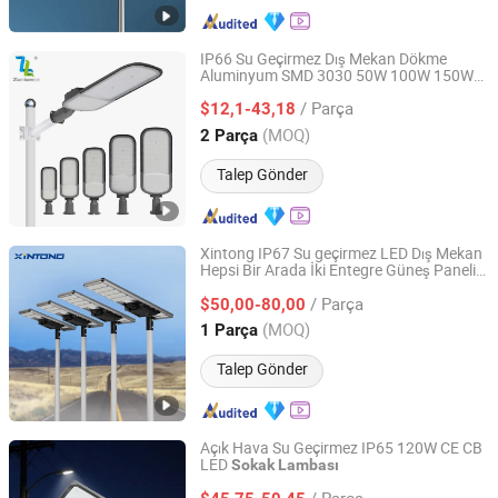
IP66 Su Geçirmez Dış Mekan Dökme
Aluminyum SMD 3030 50W 100W 150W
Zhongshan Zenlea Lighting Technology Co., Ltd
200W 240W LED
Sokak
Lambası
/ Parça
$12,1-43,18
Guangdong, China
Fiyat 2024
(MOQ)
2 Parça
Talep Gönder
Xintong IP67 Su geçirmez LED Dış Mekan
Hepsi Bir Arada İki Entegre Güneş Paneli
Yangzhou Xintong Transport Equipment Group Co., Ltd.
Güç
Yol Işığı
Sokak
/ Parça
$50,00-80,00
Jiangsu, China
Fiyat 2019
(MOQ)
1 Parça
Talep Gönder
Açık Hava Su Geçirmez IP65 120W CE CB
LED
Sokak
Lambası
Ningbo Sunle Lighting Electric Co., Ltd.
/ Parça