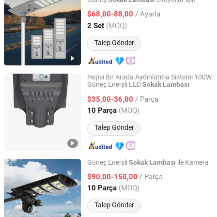
Yangzhou Qiangsheng Electric Co., Ltd.
/ Ayarla
$68,00-88,00
Jiangsu, China
Fiyat 2026
(MOQ)
2 Set
Talep Gönder
Hepsi Bir Arada Aydınlatma Sistemi 100W
Güneş Enerjili LED
Sokak
Lambası
Jiangsu Shixin Electric Group Co., Ltd.
/ Parça
$35,00-36,00
Jiangsu, China
Fiyat 2013
(MOQ)
10 Parça
Talep Gönder
Güneş Enerjili
ile Kamera
Sokak
Lambası
Xi'an Lintong District Xiangrui Hongsheng New Energy
/ Parça
$90,00-150,00
Technology Co., Ltd.
(MOQ)
10 Parça
Shaanxi, China
Fiyat 2026
Talep Gönder