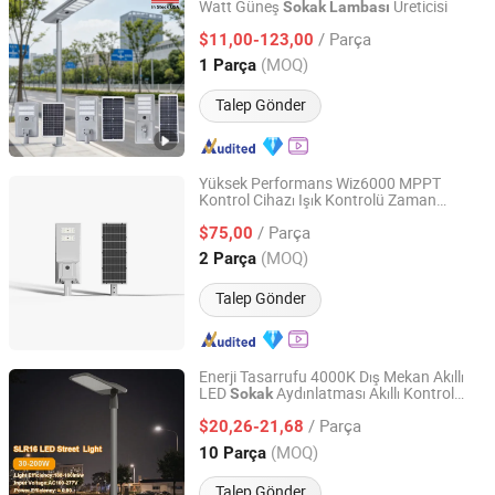
Watt Güneş
Üreticisi
Sokak
Lambası
Shenzhen BBier Lighting Co., Ltd.
/ Parça
$11,00-123,00
Guangdong, China
Fiyat 2012
(MOQ)
1 Parça
Talep Gönder
Yüksek Performans Wiz6000 MPPT
Kontrol Cihazı Işık Kontrolü Zaman
Jiangsu Longen Lighting Co., Ltd.
Kontrolü Güneş
Sokak
Lambası
/ Parça
$75,00
Jiangsu, China
Fiyat 2026
(MOQ)
2 Parça
Talep Gönder
Enerji Tasarrufu 4000K Dış Mekan Akıllı
LED
Aydınlatması Akıllı Kontrol
Sokak
Ningbo Sunle Lighting Electric Co., Ltd.
IP66 Su Geçirmez Yol
Çözümü
Lambası
/ Parça
LED Otopark Işığı
$20,26-21,68
Zhejiang, China
Fiyat 2014
(MOQ)
10 Parça
Talep Gönder