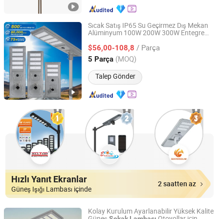
Sıcak Satış IP65 Su Geçirmez Dış Mekan
Alüminyum 100W 200W 300W Entegre
Zhongshan Zenlea Lighting Technology Co., Ltd
Hepsi Bir Arada LED Güneş
Sokak
/ Parça
$56,00-108,8
Lambası
Guangdong, China
Fiyat 2024
(MOQ)
5 Parça
Talep Gönder
Hızlı Yanıt Ekranlar
2 saatten az
Güneş Işığı Lambası içinde
Kolay Kurulum Ayarlanabilir Yüksek Kalite
Güneş
Otoyollar için
Sokak
Lambası