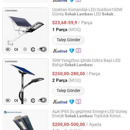
Uzaktan Kumandalı LED Outdoor100W
Güneş
LED
Sokak
Lambası
Sokak
Yangzhou Xintong Transport Equipment Group Co., Ltd.
Ampulleri E40
Lambası
/ Parça
$23,68-59,9
Jiangsu, China
Fiyat 2019
(MOQ)
1 Parça
Talep Gönder
50W Yangzhou Çin'de Cobra Başlı LED
Bahçe
Sokak
Lambası
Yangzhou Xintong Transport Equipment Group Co., Ltd.
/ Parça
$250,00-280,00
Jiangsu, China
Fiyat 2019
(MOQ)
2 Parça
Talep Gönder
Açık IP65 Su geçirmez Entegre LED Güneş
Enerjili
Topluluk Konut
Sokak
Lambası
Bluesmart Solar PV Co., Ltd.
Alanı için
/ Ayarla
$200,00-500,00