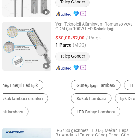
Talep Gönder
Yeni Teknoloji Alüminyum Romanso veya
ODM Çin 100W LED
Işığı
Sokak
Shenzhen Romanso Electronic Co., Ltd.
/ Parça
$30,00-32,00
Guangdong, China
Fiyat 2021
(MOQ)
1 Parça
Talep Gönder
Güneş Işığı Lambası
LED Sokak Lambası
Sokak Lambası
Işık Direği
Motif Işık
LED Bahçe Lambası
IP67 Su geçirmez LED Dış Mekan Hepsi
Bir Arada İki Entegre Güneş Paneli Güç
Yangzhou Xintong Transport Equipment Group Co., Ltd.