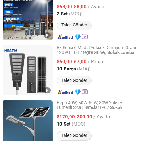
/ Ayarla
$68,00-88,00
Jiangsu, China
Fiyat 2026
(MOQ)
2 Set
Talep Gönder
Bk Serisi 6 Modül Yüksek Dönüşüm Oranı
120W LED Entegre Güneş
Sokak
Lambası
Yangzhou Huatai Lighting Group Co., Ltd
Dış Mekan Aydınlatması için CE /RoHS
/ Parça
/ISO ile
$60,00-67,00
Jiangsu, China
Fiyat 2024
(MOQ)
10 Parça
Talep Gönder
Hepu 40W, 50W, 60W, 80W Yüksek
Lümenli Sıcak Satışlar IP67
Sokak
Yangzhou HePu Lighting Technology Co., Ltd.
Aydınlatma Sistemi Su Geçirmez Kontrol
/ Ayarla
Sistemi Güneş Enerjili LED
$170,00-200,00
Sokak
Lambası
Jiangsu, China
Fiyat 2020
(MOQ)
10 Set
Talep Gönder