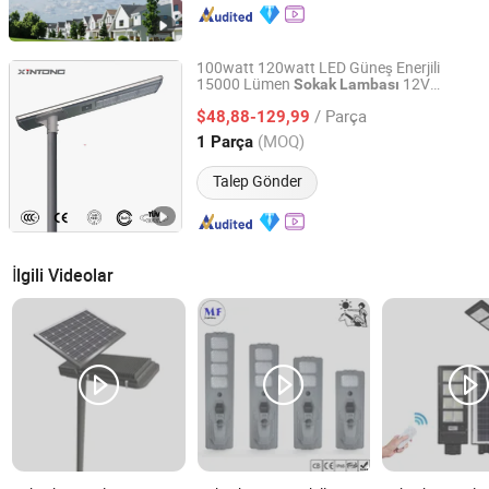
100watt 120watt LED Güneş Enerjili
15000 Lümen
12V
Sokak
Lambası
Yangzhou Xintong Transport Equipment Group Co., Ltd.
Patlamaya Dayanıklı LED
Sokak
Lambası
/ Parça
$48,88-129,99
Jiangsu, China
Fiyat 2019
(MOQ)
1 Parça
Talep Gönder
İlgili Videolar