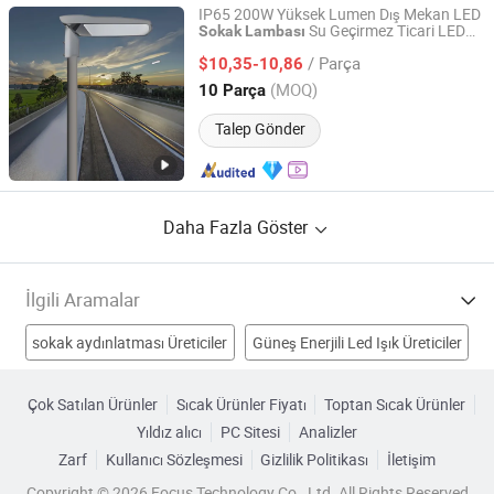
IP65 200W Yüksek Lumen Dış Mekan LED
Su Geçirmez Ticari LED
Sokak
Lambası
Ningbo Sunle Lighting Electric Co., Ltd.
Alan Aydınlatması Fotocell Seçeneği
/ Parça
AC100-277V
$10,35-10,86
Sokak
Lambası
Zhejiang, China
Fiyat 2014
(MOQ)
10 Parça
Talep Gönder
Daha Fazla Göster
İlgili Aramalar
sokak aydınlatması Üreticiler
Güneş Enerjili Led Işık Üreticiler
güneş sokak lambası Üreticiler
Çok Satılan Ürünler
Sıcak Ürünler Fiyatı
Toptan Sıcak Ürünler
Yıldız alıcı
PC Sitesi
Analizler
sokak lambası ürünleri Üreticiler
Zarf
Kullanıcı Sözleşmesi
Gizlilik Politikası
İletişim
sokak lambası ışığı Fabrikalar
sokak lambası Fabrikalar
Copyright © 2026 Focus Technology Co., Ltd. All Rights Reserved