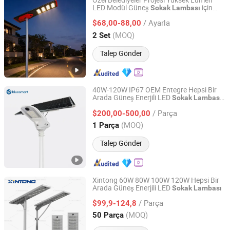
Özel Belediyeler Projesi Yüksek Lümen
LED Modül Güneş
için
Sokak
Lambası
Yangzhou Qiangsheng Electric Co., Ltd.
Köy
/ Ayarla
$68,00-88,00
Jiangsu, China
Fiyat 2026
(MOQ)
2 Set
Talep Gönder
40W-120W IP67 OEM Entegre Hepsi Bir
Arada Güneş Enerjili LED
Sokak
Lambası
Bluesmart Solar PV Co., Ltd.
Devlet Projesi için
/ Parça
$200,00-500,00
Guangdong, China
Fiyat 2016
(MOQ)
1 Parça
Talep Gönder
Xintong 60W 80W 100W 120W Hepsi Bir
Arada Güneş Enerjili LED
Sokak
Lambası
Yangzhou Xintong Transport Equipment Group Co., Ltd.
/ Parça
$99,9-124,8
Jiangsu, China
Fiyat 2019
(MOQ)
50 Parça