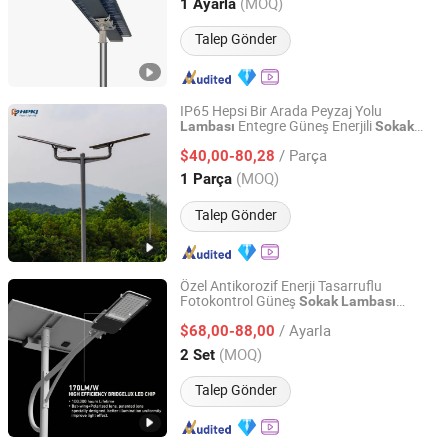
Guangdong, China
Fiyat 2016
(MOQ)
1 Ayarla
Talep Gönder
IP65 Hepsi Bir Arada Peyzaj Yolu
Entegre Güneş Enerjili
Lambası
Sokak
Yangzhou HePu Lighting Technology Co., Ltd.
Lambası
/ Parça
$40,00-80,28
Jiangsu, China
Fiyat 2020
(MOQ)
1 Parça
Talep Gönder
Özel Antikorozif Enerji Tasarruflu
Fotokontrol Güneş
Sokak
Lambası
Yangzhou Qiangsheng Electric Co., Ltd.
Bahçeler için
/ Ayarla
$68,00-88,00
Jiangsu, China
Fiyat 2026
(MOQ)
2 Set
Talep Gönder