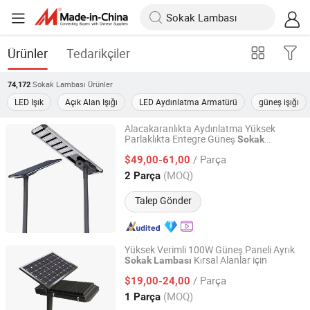
Ürünler
Tedarikçiler
Sokak Lambası
Ürünler
74,172
LED Işık
Açık Alan Işığı
LED Aydınlatma Armatürü
güneş işığı
Alacakaranlıkta Aydınlatma Yüksek
Parlaklıkta Entegre Güneş
Sokak
Jiangsu Shangying Photoelectric Technology Co., Ltd
Tümleşik Güneş
Lambası
Lambası
/ Parça
Otoyollar için
$49,00-61,00
Jiangsu, China
Fiyat 2024
(MOQ)
2 Parça
Talep Gönder
Yüksek Verimli 100W Güneş Paneli Ayrık
Kırsal Alanlar için
Sokak
Lambası
Zhongjing Rongguang New Energy Jiangsu Co., Ltd.
/ Parça
$19,00-24,00
Jiangsu, China
Fiyat 2025
(MOQ)
1 Parça