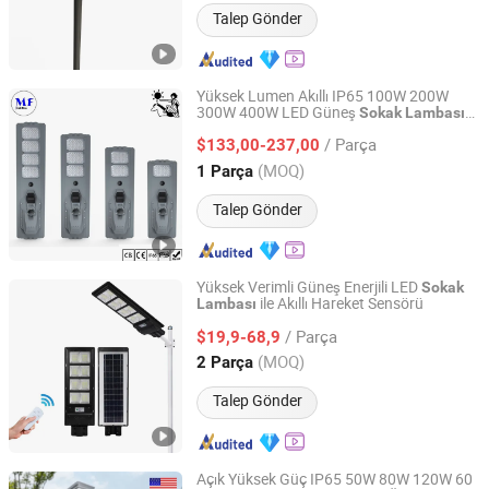
Talep Gönder
Yüksek Lumen Akıllı IP65 100W 200W
300W 400W LED Güneş
Sokak
Lambası
Ming Feng Lighting Co.,Ltd.
Sensör Kameralı WiFi 4G CCTV Yol ve
/ Parça
Deniz Kenarı Yürüyüş Yolu için
$133,00-237,00
Guangdong, China
Fiyat 2023
(MOQ)
1 Parça
Talep Gönder
Yüksek Verimli Güneş Enerjili LED
Sokak
ile Akıllı Hareket Sensörü
Lambası
Zhongjing Rongguang New Energy Jiangsu Co., Ltd.
/ Parça
$19,9-68,9
Jiangsu, China
Fiyat 2025
(MOQ)
2 Parça
Talep Gönder
Açık Yüksek Güç IP65 50W 80W 120W 60