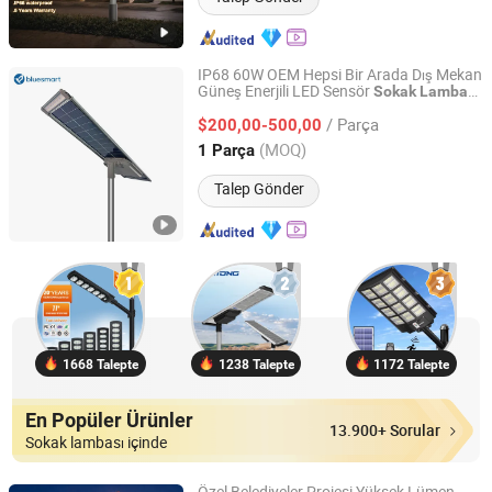
IP68 60W OEM Hepsi Bir Arada Dış Mekan
Güneş Enerjili LED Sensör
Sokak
Lambası
Bluesmart Solar PV Co., Ltd.
Otoyol Şehir Yolu için
/ Parça
$200,00-500,00
Guangdong, China
Fiyat 2016
(MOQ)
1 Parça
Talep Gönder
1668 Talepte
1238 Talepte
1172 Talepte
En Popüler Ürünler
13.900+ Sorular
Sokak lambası içinde