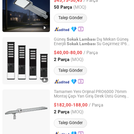
$45,75-50,45
Zhejiang, China
Fiyat 2014
(MOQ)
50 Parça
Talep Gönder
Güneş
Dış Mekan Güneş
Sokak
Lambası
Enerjili
Su Geçirmez IP65
Sokak
Lambası
Yangzhou Jieyao Lighting Equipment Co., Ltd
Yüksek Parlaklık Yol Bahçe Topluluk için
/ Parça
güneş
dış mekan güneş
$40,00-80,00
sokak
lambası
enerjili
sokak
lambası
Jiangsu, China
Fiyat 2026
(MOQ)
2 Parça
Talep Gönder
Tamamen Yeni Orijinal PRO6000 76mm
Montaj Çapı Yan Giriş Direk Üstü Güneş
Jiangsu Longen Lighting Co., Ltd.
Sokak
Lambası
/ Parça
$182,00-188,00
Jiangsu, China
Fiyat 2026
(MOQ)
2 Parça
Talep Gönder