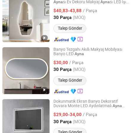
sı Ev Dekoru Makyaj
sı LED Işık
Ayna
Ayna
Hangzhou Spremium Bathroom Co., Ltd.
ile
/ Parça
$40,83-43,88
Zhejiang, China
Fiyat 2020
(MOQ)
30 Parça
Talep Gönder
Banyo Tezgahı Akıllı Makyaj Mobilyası
Banyo LED
Ayna
Hangzhou Spremium Bathroom Co., Ltd.
/ Parça
$30,00
Zhejiang, China
Fiyat 2020
(MOQ)
30 Parça
Talep Gönder
Dokunmatik Ekran Banyo Dekoratif
Duvara Monte LED Aydınlatmalı
Ayna
Hangzhou Spremium Bathroom Co., Ltd.
Dikdörtgen Akıllı Banyo
sı
Ayna
/ Parça
$29,00-34,00
Zhejiang, China
Fiyat 2020
(MOQ)
30 Parça
Talep Gönder