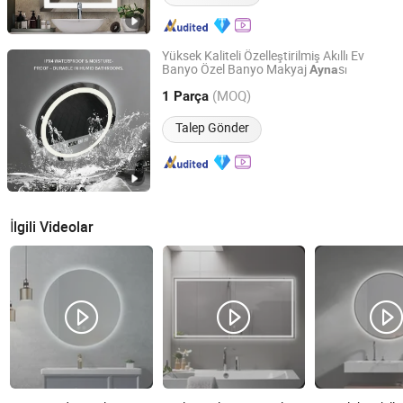
Yüksek Kaliteli Özelleştirilmiş Akıllı Ev
Banyo Özel Banyo Makyaj
sı
Ayna
Foshan Ancheng Sanitary Wares Co., Ltd
(MOQ)
1 Parça
Guangdong, China
Fiyat 2025
Talep Gönder
İlgili Videolar