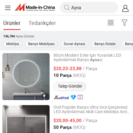
Ürünler
Tedarikçiler
Ayna
Ürünler
136,784
Mobilya
Banyo Mobilyası
Duvar Aynası
Banyo Dolabı
Bany
80cm Modern Evler için Yuvarlak LED
Aydınlatmalı Banyo
sı
Ayna
Hangzhou Spremium Bathroom Co., Ltd.
/ Parça
$20,23-23,88
Zhejiang, China
Fiyat 2020
(MOQ)
10 Parça
Talep Gönder
Otel Popüler Banyo Ultra İnce Çerçevesiz
LED Aydınlatmalı Akıllı Cam Mobilya Anti-
Hangzhou Spremium Bathroom Co., Ltd.
Buhar Makyaj
sı Işıklı
Ayna
/ Parça
$20,00-45,00
Zhejiang, China
Fiyat 2020
(MOQ)
50 Parça