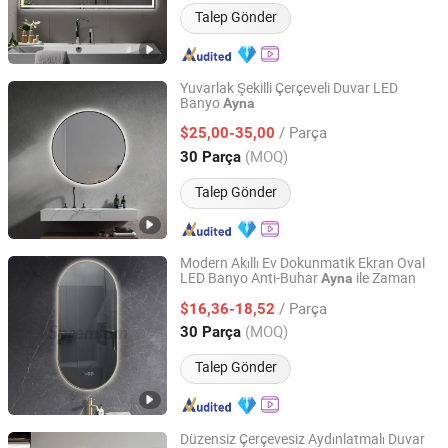
Talep Gönder
Yuvarlak Şekilli Çerçeveli Duvar LED
Banyo
Ayna
Hangzhou Spremium Bathroom Co., Ltd.
/ Parça
$25,00-35,00
Zhejiang, China
Fiyat 2020
(MOQ)
30 Parça
Talep Gönder
Modern Akıllı Ev Dokunmatik Ekran Oval
LED Banyo Anti-Buhar
ile Zaman
Ayna
Hangzhou Spremium Bathroom Co., Ltd.
/ Parça
$16,36-18,52
Zhejiang, China
Fiyat 2020
(MOQ)
30 Parça
Talep Gönder
Düzensiz Çerçevesiz Aydınlatmalı Duvar