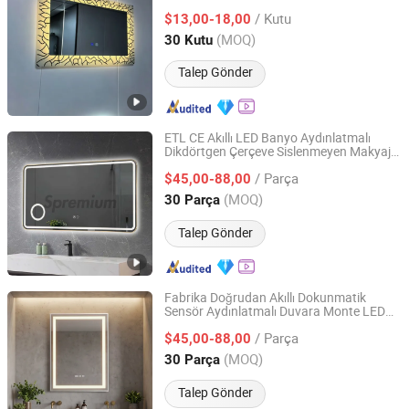
/ Kutu
$13,00-18,00
Zhejiang, China
Fiyat 2010
(MOQ)
30 Kutu
Talep Gönder
ETL CE Akıllı LED Banyo Aydınlatmalı
Dikdörtgen Çerçeve Sislenmeyen Makyaj
Hangzhou Surfing Smart Home Co., Ltd.
Ayna
/ Parça
$45,00-88,00
Zhejiang, China
Fiyat 2020
(MOQ)
30 Parça
Talep Gönder
Fabrika Doğrudan Akıllı Dokunmatik
Sensör Aydınlatmalı Duvara Monte LED
Hangzhou Spremium Bathroom Co., Ltd.
Banyo
sı
Ayna
/ Parça
$45,00-88,00
Zhejiang, China
Fiyat 2020
(MOQ)
30 Parça
Talep Gönder