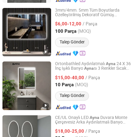
3mm/4mm. 5mm Tüm Boyutlarda
Özelleştirilmiş Dekoratif Gümüş
Hangzhou Tianlang Sanitary Ware Co., Ltd.
Alüminyum Bakırsız Duvar Makyaj LED
/ Parça
Stil Akıllı Otel Banyo
sı Mobilya
$6,00-12,00
Ayna
Ayna
Dekorasyonu için
Zhejiang, China
Fiyat 2010
(MOQ)
100 Parça
Talep Gönder
Ortonbathled Aydınlatmalı
24 X 36
Ayna
İnç Işıklı Banyo
sı 3 Renkler Sıcak
Ayna
Hangzhou Orton Bathroom Co., Ltd.
Doğal Beyaz Anti-Buhar Duvara Monte
/ Parça
Edilebilir Dimmerli Duvar
sı
$15,00-40,00
Ayna
Zhejiang, China
Fiyat 2018
(MOQ)
10 Parça
Talep Gönder
CE/UL Onaylı LED
Duvara Monte
Ayna
Çerçevesiz Arka Aydınlatmalı Banyo
Hangzhou Jinghu Glass Co., Ltd.
sı
Ayna
/ Parça
$18,00-25,00