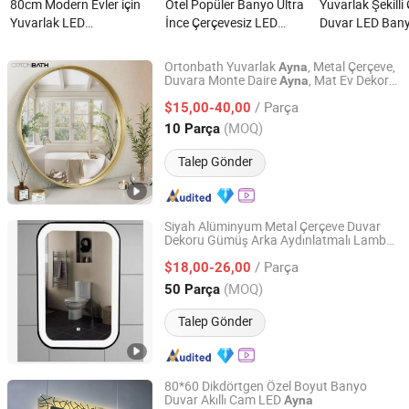
80cm Modern Evler için
Otel Popüler Banyo Ultra
Yuvarlak Şekilli
Yuvarlak LED
İnce Çerçevesiz LED
Duvar LED Ban
Aydınlatmalı Banyo
Aydınlatmalı Akıllı Cam
nedir?
Aynası nedir?
Mobilya Anti-Buhar
Ortonbath Yuvarlak
, Metal Çerçeve,
Ayna
Makyaj Aynası Işıklı
Duvara Monte Daire
, Mat Ev Dekor
Ayna
Hangzhou Orton Bathroom Co., Ltd.
, Yatak Odası ve Oturma Odası için
Ayna
nedir?
/ Parça
$15,00-40,00
Zhejiang, China
Fiyat 2018
(MOQ)
10 Parça
Talep Gönder
Siyah Alüminyum Metal Çerçeve Duvar
Dekoru Gümüş Arka Aydınlatmalı Lamba
Hangzhou Tianlang Sanitary Ware Co., Ltd.
Işık Makyaj Mobilyası LED Banyo
Ayna
/ Parça
Akıllı
$18,00-26,00
Ayna
Zhejiang, China
Fiyat 2010
(MOQ)
50 Parça
Talep Gönder
80*60 Dikdörtgen Özel Boyut Banyo
Duvar Akıllı Cam LED
Ayna
Hangzhou Tianlang Sanitary Ware Co., Ltd.