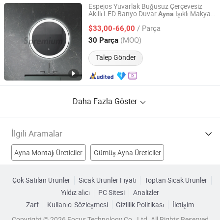
Espejos Yuvarlak Buğusuz Çerçevesiz
Akıllı LED Banyo Duvar
Işıklı Makyaj
Ayna
Hangzhou Surfing Smart Home Co., Ltd.
sı
Ayna
/ Parça
$33,00-66,00
Zhejiang, China
Fiyat 2020
(MOQ)
30 Parça
Talep Gönder
Daha Fazla Göster
İlgili Aramalar
Ayna Montajı Üreticiler
Gümüş Ayna Üreticiler
Kozmetik Ayna Üreticiler
Ayna ile Çerçeve Üreticiler
Çok Satılan Ürünler
Sıcak Ürünler Fiyatı
Toptan Sıcak Ürünler
Yıldız alıcı
PC Sitesi
Analizler
Sanat Ayna Fabrikalar
Banyo Aynası Fabrikalar
Zarf
Kullanıcı Sözleşmesi
Gizlilik Politikası
İletişim
Makyaj Aynası Fabrikalar
Duş Aynası Fabrikalar
Copyright © 2026 Focus Technology Co., Ltd. All Rights Reserved