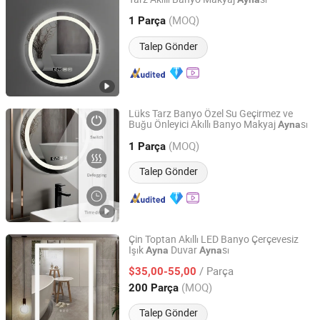
Foshan Ancheng Sanitary Wares Co., Ltd
(MOQ)
1 Parça
Guangdong, China
Fiyat 2025
Talep Gönder
Lüks Tarz Banyo Özel Su Geçirmez ve
Buğu Önleyici Akıllı Banyo Makyaj
sı
Ayna
Foshan Ancheng Sanitary Wares Co., Ltd
(MOQ)
1 Parça
Guangdong, China
Fiyat 2025
Talep Gönder
Çin Toptan Akıllı LED Banyo Çerçevesiz
Işık
Duvar
sı
Ayna
Ayna
Ningbo Miclion LED Lighting Co., Ltd.
/ Parça
$35,00-55,00
Zhejiang, China
Fiyat 2013
(MOQ)
200 Parça
Talep Gönder