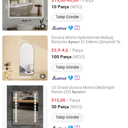
Renkli Dimmer Bluetooth
$15,00-40,00
Zhejiang, China
Fiyat 2018
(MOQ)
10 Parça
Talep Gönder
Duvara Monte Aydınlatmalı Makyaj
Banyosu
sı Ev Dekoru Çerçeveli Tam
Ayna
Shouguang Shuangyuan Glass Products Co., Ltd
Boy
/ Parça
$3,9-4,6
Shandong, China
Fiyat 2024
(MOQ)
100 Parça
Talep Gönder
CE Onaylı Duvara Monte Dikdörtgen
Banyo LED
ları
Ayna
Hangzhou Nuohao Industry Co., Ltd.
/ Parça
$15,00
Zhejiang, China
Fiyat 2014
(MOQ)
30 Parça
Talep Gönder