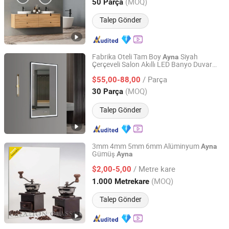
Zhejiang, China
Fiyat 2017
(MOQ)
50 Parça
Talep Gönder
Fabrika Oteli Tam Boy
Siyah
Ayna
Çerçeveli Salon Akıllı LED Banyo Duvar
Hangzhou Surfing Smart Home Co., Ltd.
sı
Ayna
/ Parça
$55,00-88,00
Zhejiang, China
Fiyat 2020
(MOQ)
30 Parça
Talep Gönder
3mm 4mm 5mm 6mm Alüminyum
Ayna
Gümüş
Ayna
Qingdao Creation Classic Glass Co., Ltd.
/ Metre kare
$2,00-5,00
Shandong, China
Fiyat 2016
(MOQ)
1.000 Metrekare
Talep Gönder