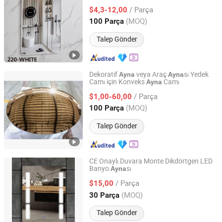
/ Parça
$4,3-12,00
Guangdong, China
Fiyat 2024
(MOQ)
100 Parça
Talep Gönder
Dekoratif
veya Araç
sı Yedek
Ayna
Ayna
Camı için Konveks
Camı
Ayna
DEZHOU HAVI ELECTRONICS CO., LTD.
/ Parça
$1,00-60,00
Shandong, China
Fiyat 2019
(MOQ)
100 Parça
Talep Gönder
CE Onaylı Duvara Monte Dikdörtgen LED
Banyo
sı
Ayna
Hangzhou Nuohao Industry Co., Ltd.
/ Parça
$15,00
Zhejiang, China
Fiyat 2014
(MOQ)
30 Parça
Talep Gönder