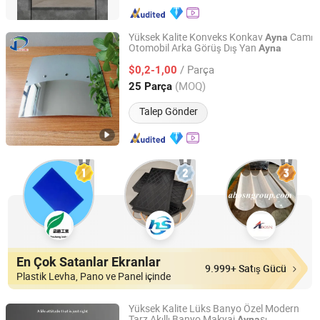
Yüksek Kalite Konveks Konkav
Camı
Ayna
Otomobil Arka Görüş Dış Yan
Ayna
DEZHOU HAVI ELECTRONICS CO., LTD.
/ Parça
$0,2-1,00
Shandong, China
Fiyat 2019
(MOQ)
25 Parça
Talep Gönder
En Çok Satanlar Ekranlar
9.999+ Satış Gücü
Plastik Levha, Pano ve Panel içinde
Yüksek Kalite Lüks Banyo Özel Modern
Tarz Akıllı Banyo Makyaj
sı
Ayna