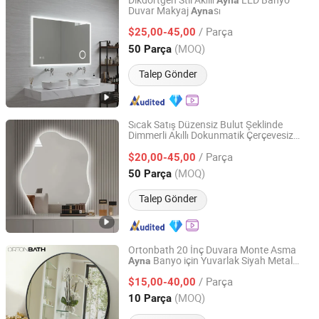
Dikdörtgen Stil Akıllı
LED Banyo
Ayna
Duvar Makyaj
sı
Ayna
Hangzhou Spremium Bathroom Co., Ltd.
/ Parça
$25,00-45,00
Zhejiang, China
Fiyat 2020
(MOQ)
50 Parça
Talep Gönder
Sıcak Satış Düzensiz Bulut Şeklinde
Dimmerli Akıllı Dokunmatik Çerçevesiz
Hangzhou Spremium Bathroom Co., Ltd.
Gümüş LED
Işıklı
Ayna
/ Parça
$20,00-45,00
Zhejiang, China
Fiyat 2020
(MOQ)
50 Parça
Talep Gönder
Ortonbath 20 İnç Duvara Monte Asma
Banyo için Yuvarlak Siyah Metal
Ayna
Hangzhou Orton Bathroom Co., Ltd.
Çerçeveli Yuvarlak Makyaj
sı Banyo
Ayna
/ Parça
için
$15,00-40,00
Zhejiang, China
Fiyat 2018
(MOQ)
10 Parça