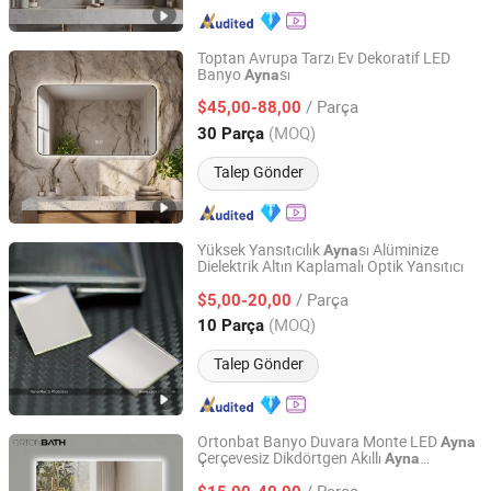
Toptan Avrupa Tarzı Ev Dekoratif LED
Banyo
sı
Ayna
Hangzhou Spremium Bathroom Co., Ltd.
/ Parça
$45,00-88,00
Zhejiang, China
Fiyat 2020
(MOQ)
30 Parça
Talep Gönder
Yüksek Yansıtıcılık
sı Alüminize
Ayna
Dielektrik Altın Kaplamalı Optik Yansıtıcı
Nano Macro Optics Co.,Ltd.
/ Parça
$5,00-20,00
Guangdong, China
Fiyat 2018
(MOQ)
10 Parça
Talep Gönder
Ortonbat Banyo Duvara Monte LED
Ayna
Çerçevesiz Dikdörtgen Akıllı
Ayna
Hangzhou Orton Bathroom Co., Ltd.
Dokunmatik Anahtarlı Anti-Buhar Üç
/ Parça