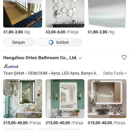
$
-
/kg
$
-
/Parça
$
-
/kg
1,80
2,80
3,00
6,00
1,80
2,80
İletişim
Sohbet
Hangzhou Orton Bathroom Co., Ltd.
Ticari Şirket
OEM/ODM
Ayna, LED Ayna, Banyo Aynası, Duvar Aynası
Daha Fazla +
$
-
/Parça
$
-
/Parça
$
-
/Parça
15,00
40,00
15,00
40,00
15,00
40,00