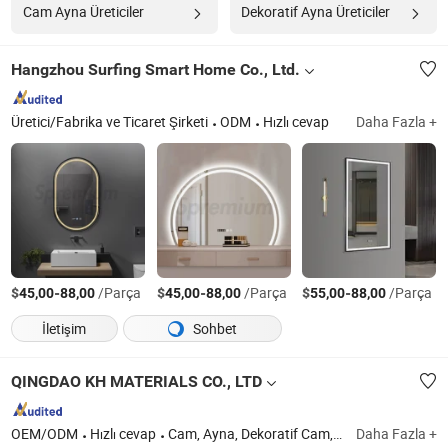
Cam Ayna Üreticiler
Dekoratif Ayna Üreticiler
Hangzhou Surfing Smart Home Co., Ltd.
Üretici/Fabrika ve Ticaret Şirketi
ODM
Hızlı cevap
Daha Fazla +
$
-
/Parça
$
-
/Parça
$
-
/Parça
45,00
88,00
45,00
88,00
55,00
88,00
İletişim
Sohbet
QINGDAO KH MATERIALS CO., LTD
OEM/ODM
Hızlı cevap
Cam, Ayna, Dekoratif Cam, Mimari Cam, Laminat Cam, Yüzer Cam, Temperli Cam, Yansıtıcı Cam
Daha Fazla +