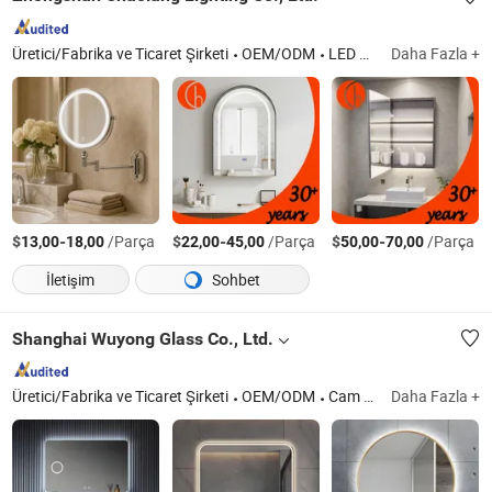
Üretici/Fabrika ve Ticaret Şirketi
OEM/ODM
LED Ayna Işığı
Daha Fazla +
$
-
/Parça
$
-
/Parça
$
-
/Parça
13,00
18,00
22,00
45,00
50,00
70,00
İletişim
Sohbet
Shanghai Wuyong Glass Co., Ltd.
Üretici/Fabrika ve Ticaret Şirketi
OEM/ODM
Cam Ürünleri
Daha Fazla +