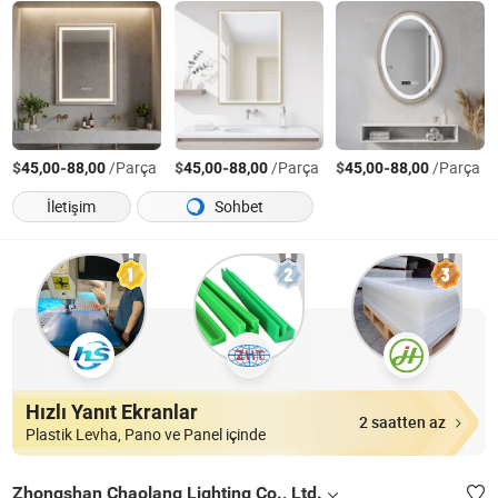
$
-
/Parça
$
-
/Parça
$
-
/Parça
45,00
88,00
45,00
88,00
45,00
88,00
İletişim
Sohbet
Hızlı Yanıt Ekranlar
2 saatten az
Plastik Levha, Pano ve Panel içinde
Zhongshan Chaolang Lighting Co., Ltd.