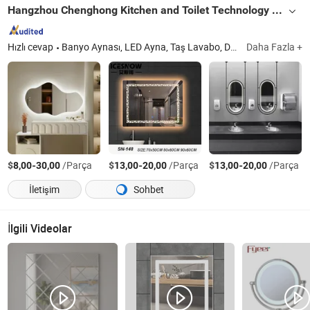
Hangzhou Chenghong Kitchen and Toilet Technology Co., Ltd.
Hızlı cevap
Banyo Aynası, LED Ayna, Taş Lavabo, Dolap Tezgah Lavabosu, Ayna Sensörü, Ayna için Elektronik Anahtar, Akıllı Ayna, Cam Lavabo, Dokunmatik Anahtar Güç Kaynağı, Banyo Dolabı
Daha Fazla +
$
-
/Parça
$
-
/Parça
$
-
/Parça
8,00
30,00
13,00
20,00
13,00
20,00
İletişim
Sohbet
İlgili Videolar