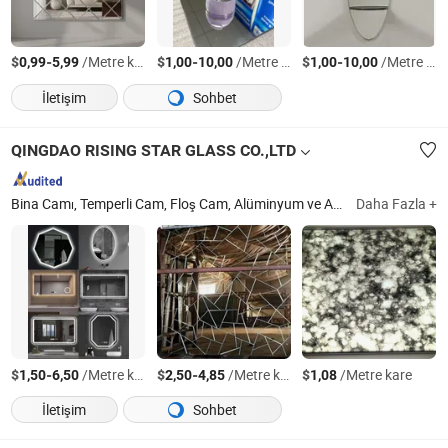
$
-
/Metre kare
$
-
/Metre kare
$
-
/Metre kare
0,99
5,99
1,00
10,00
1,00
10,00
İletişim
Sohbet
QINGDAO RISING STAR GLASS CO.,LTD
Bina Camı, Temperli Cam, Floş Cam, Alüminyum ve Ayna, Laminat Cam, Asit Aşındırılmış Cam, Arka Boya Cam, Yansıtıcı Cam, Düşük-E Cam, Banyo Camı
Daha Fazla +
$
-
/Metre kare
$
-
/Metre kare
$
/Metre kare
1,50
6,50
2,50
4,85
1,08
İletişim
Sohbet