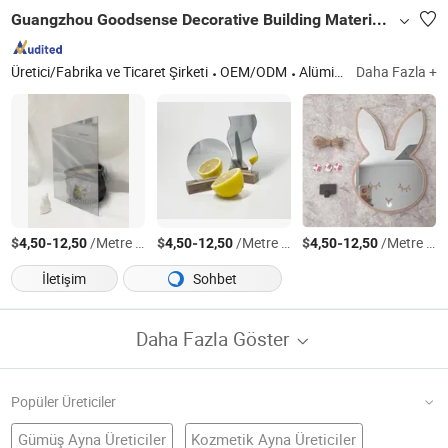
Guangzhou Goodsense Decorative Building Materials Co., Ltd.
Üretici/Fabrika ve Ticaret Şirketi
OEM/ODM
Alüminyum Kompozit Panel, ACP Karolar, Alüminyum Çekirdek Kompozit Panel, CEP Tahtası, PVC Duvar Paneli
Daha Fazla +
$
-
/Metre kare
$
-
/Metre kare
$
-
/Metre kare
4,50
12,50
4,50
12,50
4,50
12,50
İletişim
Sohbet
Daha Fazla Göster
Popüler Üreticiler
Gümüş Ayna Üreticiler
Kozmetik Ayna Üreticiler