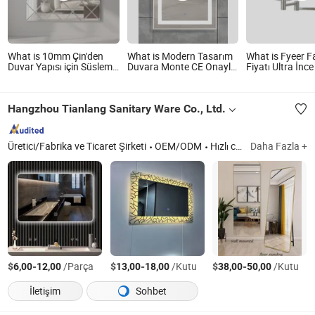
What is 10mm Çin'den
What is Modern Tasarım
What is Fyeer F
Duvar Yapısı için Süsleme
Duvara Monte CE Onaylı
Fiyatı Ultra İnc
Amaçlı Montelenmiş
Dikdörtgen LED Banyo
Monte Katlanabi
Dekoratif Renkli Oymalı
Aynası
Banyo Makyaj 
Ayna
Hangzhou Tianlang Sanitary Ware Co., Ltd.
Üretici/Fabrika ve Ticaret Şirketi
OEM/ODM
Hızlı cevap
Daha Fazla +
$
-
/Parça
$
-
/Kutu
$
-
/Kutu
6,00
12,00
13,00
18,00
38,00
50,00
İletişim
Sohbet