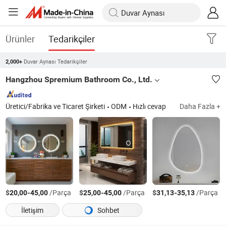
Ürünler
Tedarikçiler
Duvar Aynası Tedarikçiler
2,000+
Hangzhou Spremium Bathroom Co., Ltd.
Üretici/Fabrika ve Ticaret Şirketi
ODM
Hızlı cevap
Daha Fazla +
$
-
/Parça
$
-
/Parça
$
-
/Parça
20,00
45,00
25,00
45,00
31,13
35,13
İletişim
Sohbet