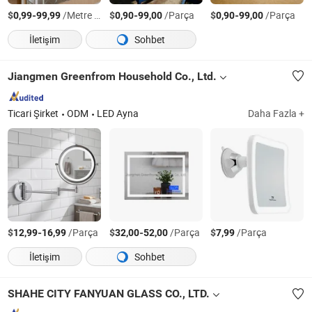
$
-
/Metre kare
$
-
/Parça
$
-
/Parça
0,99
99,99
0,90
99,00
0,90
99,00
İletişim
Sohbet
Jiangmen Greenfrom Household Co., Ltd.
Ticari Şirket
ODM
LED Ayna
Daha Fazla +
$
-
/Parça
$
-
/Parça
$
/Parça
12,99
16,99
32,00
52,00
7,99
İletişim
Sohbet
SHAHE CITY FANYUAN GLASS CO., LTD.