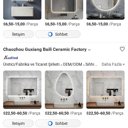
$
-
/Parça
$
-
/Parça
$
-
/Parça
6,50
15,00
6,50
15,00
6,50
15,00
İletişim
Sohbet
Chaozhou Guxiang Baili Ceramic Factory
Üretici/Fabrika ve Ticaret Şirketi
OEM/ODM
Sıhhi Tesisat, Lavabo, Tuvalet, İdrar Kabı, Banyo Dolabı, Akıllı Ayna, Tek Parça Tuvalet, İki Parça Tuvalet, Slate Dolabı, Duvara Monte Lavabo
Daha Fazla +
$
-
/Parça
$
-
/Parça
$
-
/Parça
22,50
60,50
22,50
60,50
22,50
60,50
İletişim
Sohbet