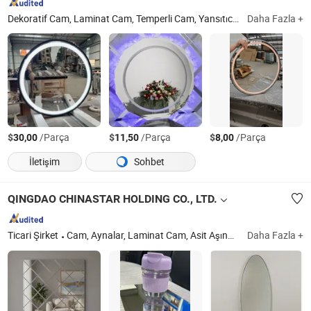
Dekoratif Cam, Laminat Cam, Temperli Cam, Yansıtıcı Cam, Floş Cam, Desenli Cam, Ayna
Daha Fazla +
$
/Parça
$
/Parça
$
/Parça
30,00
11,50
8,00
İletişim
Sohbet
QINGDAO CHINASTAR HOLDING CO., LTD.
Ticari Şirket
Cam, Aynalar, Laminat Cam, Asit Aşındırılmış Cam
Daha Fazla +
Diğer