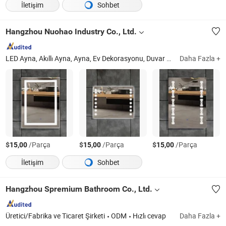
İletişim
Sohbet
Hangzhou Nuohao Industry Co., Ltd.
LED Ayna, Akıllı Ayna, Ayna, Ev Dekorasyonu, Duvar Aynası, Banyo Mobilyası, Banyo Aynası, Ayna Camı, Cam Ayna
Daha Fazla +
$
/Parça
$
/Parça
$
/Parça
15,00
15,00
15,00
İletişim
Sohbet
Hangzhou Spremium Bathroom Co., Ltd.
Üretici/Fabrika ve Ticaret Şirketi
ODM
Hızlı cevap
Daha Fazla +