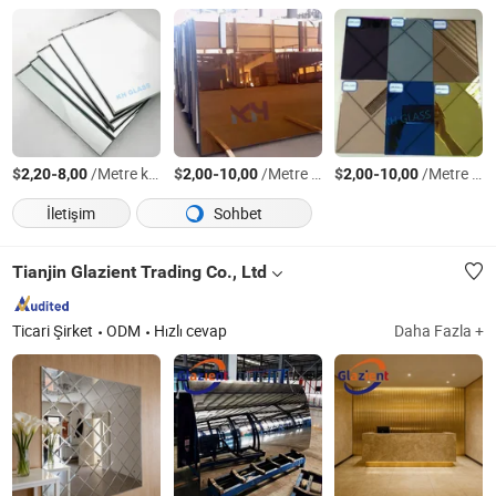
$
-
/Metre kare
$
-
/Metre kare
$
-
/Metre kare
2,20
8,00
2,00
10,00
2,00
10,00
İletişim
Sohbet
Tianjin Glazient Trading Co., Ltd
Ticari Şirket
ODM
Hızlı cevap
Daha Fazla +