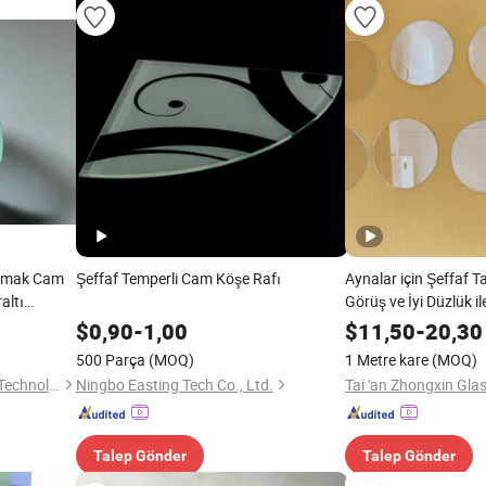
samak Cam
Şeffaf Temperli Cam Köşe Rafı
Aynalar için Şeffaf T
altı
Görüş ve İyi Düzlük il
$
0,90
-
1,00
$
11,50
-
20,30
500 Parça
(MOQ)
1 Metre kare
(MOQ)
Danyang Tujia Photoelectric Technology Co., Ltd
Ningbo Easting Tech Co., Ltd.
Talep Gönder
Talep Gönder