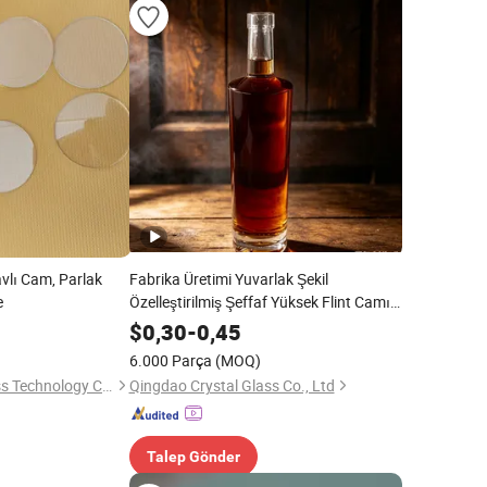
avlı Cam, Parlak
Fabrika Üretimi Yuvarlak Şekil
e
Özelleştirilmiş Şeffaf Yüksek Flint Camı
Viski Cin Tekila Rom Votka Bardağı
$
0,30
-
0,45
6.000 Parça
(MOQ)
Tai 'an Zhongxin Glass Technology Co., Ltd
Qingdao Crystal Glass Co., Ltd
Talep Gönder