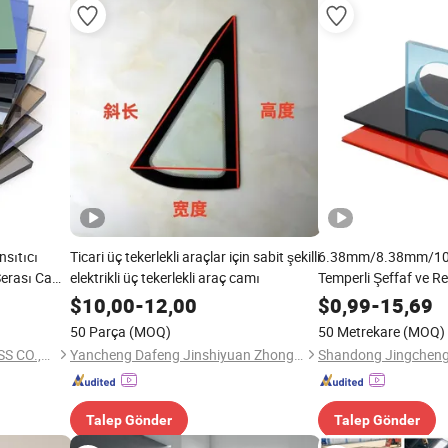
nsıtıcı
Ticari üç tekerlekli araçlar için sabit şekilli
6.38mm/8.38mm/1
Serası Camı
elektrikli üç tekerlekli araç camı
Temperli Şeffaf ve R
 Lamineli
$
10,00
-
12,00
$
0,99
-
15,69
eresi Kapısı
50 Parça
(MOQ)
50 Metrekare
(MOQ)
QINGDAO RISING STAR GLASS CO.,LTD
Yancheng Dafeng Jinshiyuan Zhongbo Handicraft Co., Ltd.
Talep Gönder
Talep Gönder