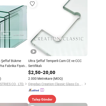
 Şeffaf Bükme
Ultra Şeffaf Temperli Cam CE ve CCC
ha Fabrika Fiyatı
Sertifikalı
m 10mm 12mm
$
2,50
-
20,00
)
2.000 Metrekare
(MOQ)
TRIES CO., LTD.
Qingdao Creation Classic Glass Co., Ltd.
Talep Gönder