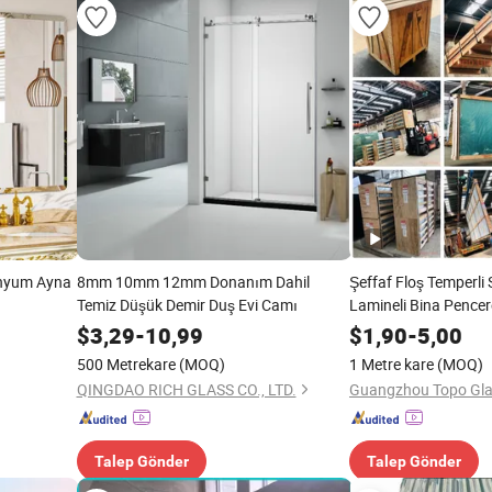
minyum Ayna
8mm 10mm 12mm Donanım Dahil
Şeffaf Floş Temperli S
Temiz Düşük Demir Duş Evi Camı
Lamineli Bina Pencer
Guangzhou Üreticisi
$
3,29
-
10,99
$
1,90
-
5,00
500 Metrekare
(MOQ)
1 Metre kare
(MOQ)
QINGDAO RICH GLASS CO., LTD.
Guangzhou Topo Glas
Talep Gönder
Talep Gönder