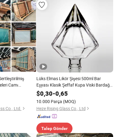
ertleştirilmiş
Lüks Elmas Likör Şişesi 500ml Bar
eleri Camı
Eşyası Klasik Şeffaf Kupa Viski Bardağı
Bourbon Macallan Tekila Viski
$
0,30
-
0,65
Kokteylleri için
10.000 Parça
(MOQ)
s Co., Ltd.
Heze Rising Glass Co., Ltd
Talep Gönder