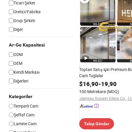
Ticari Şirket
Üretici/Fabrika
Grup Şirketi
Diğer
Ar-Ge Kapasitesi
ODM
OEM
Toptan Satış için Premium Bu
Kendi Markası
Cam Tuğlalar
Diğerleri
$
16,90
-
19,90
100 Metrekare
(MOQ)
Kategoriler
Jiangsu Guoxin Glass Co., L
Temperli Cam
Şeffaf Cam
Lamine Cam
Talep Gönder