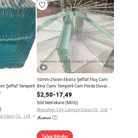
10mm-25mm Ekstra Şeffaf Floş Cam
m Şeffaf Temperli
Bina Camı Temperli Cam Perde Duvar
u
Camı
$
2,50
-
17,49
500 Metrekare
(MOQ)
)
Shenzhen City Liangze Glass Co., Ltd.
l Glass Co., Ltd.
Talep Gönder