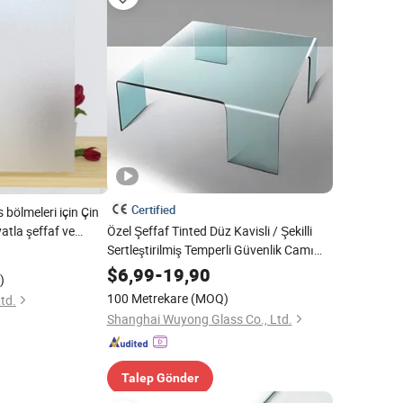
Certified
 bölmeleri için Çin
yatla şeffaf ve
Özel Şeffaf Tinted Düz Kavisli / Şekilli
ındırılmış buzlu cam
Sertleştirilmiş Temperli Güvenlik Camı
Dekoratif Duş Perdesi Duvar Kapısı Çiti
$
6,99
-
19,90
)
için
100 Metrekare
(MOQ)
td.
Shanghai Wuyong Glass Co., Ltd.
Talep Gönder