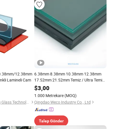
0.38mm/12.38mm
6.38mm 8.38mm 10.38mm 12.38mm
enkli Lamineli Cam
17.52mm 21.52mm Temiz / Ultra Temiz
Gri Renkli PVB EVA Temperli
$
3,00
Sertleştirilmiş Kenar Parlatılmış /
1.000 Metrekare
(MOQ)
Güvenlik / Cam Korkuluk Lamineli Cam
Shandong Jingcheng Glass Technology Co., Ltd.
Qingdao Weco Industry Co., Ltd
Talep Gönder