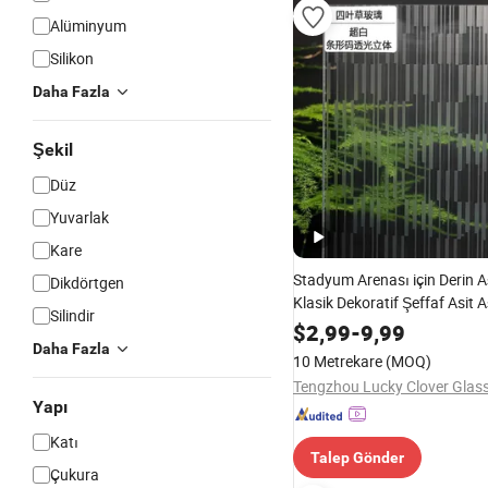
Alüminyum
Silikon
Daha Fazla
Şekil
Düz
Yuvarlak
Kare
Stadyum Arenası için Derin 
Dikdörtgen
Klasik Dekoratif Şeffaf Asit A
Silindir
Buzlu Cam
$
2,99
-
9,99
Daha Fazla
10 Metrekare
(MOQ)
Yapı
Katı
Talep Gönder
Çukura