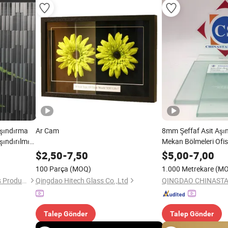
Aşındırma
Ar Cam
8mm Şeffaf Asit Aşın
şındırılmış
Mekan Bölmeleri Ofi
$
2,50
-
7,50
$
5,00
-
7,00
100 Parça
(MOQ)
1.000 Metrekare
(M
Tengzhou Lucky Clover Glass Product Co., Ltd.
Qingdao Hitech Glass Co.,Ltd
Talep Gönder
Talep Gönder