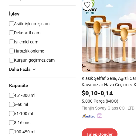
İşlev
Asitle işlenmiş cam
Dekoratif cam
Isı emici cam
Hırsızlık önleme
Kurşun geçirmez cam
Daha Fazla
Klasik Şeffaf Geniş Ağızlı C
Kavanozlar Hava Geçirmez K
Kapasite
Zamansız Mutfak Düzeni
$
0,10
-
0,14
451-800 ml
5.000 Parça
(MOQ)
5-50 ml
Tianjin Sovay Glass CO., LTD
51-100 ml
8-16 ons
100-450 ml
Talep Gönder