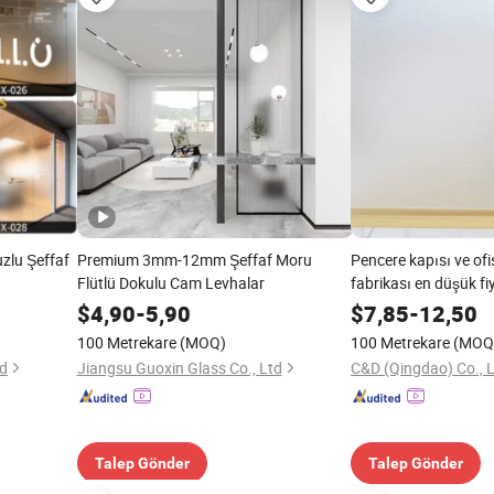
zlu Şeffaf
Premium 3mm-12mm Şeffaf Moru
Pencere kapısı ve ofis
Flütlü Dokulu Cam Levhalar
fabrikası en düşük fi
ekstra şeffaf asit aş
$
4,90
-
5,90
$
7,85
-
12,50
100 Metrekare
(MOQ)
100 Metrekare
(MOQ
td
Jiangsu Guoxin Glass Co., Ltd
C&D (Qingdao) Co., L
Talep Gönder
Talep Gönder