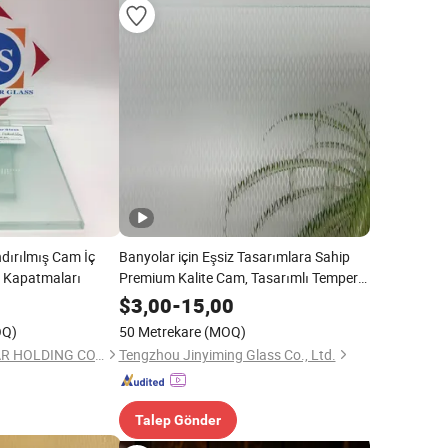
dırılmış Cam İç
Banyolar için Eşsiz Tasarımlara Sahip
s Kapatmaları
Premium Kalite Cam, Tasarımlı Temperli
Asit Aşındırılmış Cam 3mm ile 19 mm
$
3,00
-
15,00
Maks 2440*3660 Şeffaf Gri Bronz Renk
OQ)
50 Metrekare
(MOQ)
QINGDAO CHINASTAR HOLDING CO., LTD.
Tengzhou Jinyiming Glass Co., Ltd.
Talep Gönder