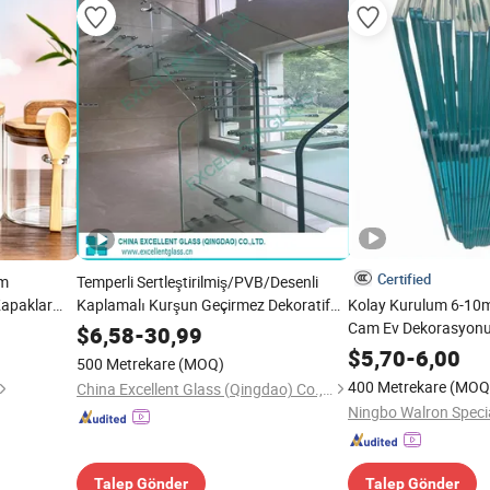
Certified
am
Temperli Sertleştirilmiş/PVB/Desenli
apaklar
Kaplamalı Kurşun Geçirmez Dekoratif
Kolay Kurulum 6-10m
Laminat Cam Ultra Şeffaf Laminat Cam
Cam Ev Dekorasyon
$
6,58
-
30,99
Saydam Laminat Cam
$
5,70
-
6,00
500 Metrekare
(MOQ)
400 Metrekare
(MOQ
China Excellent Glass (Qingdao) Co., Ltd.
Ningbo Walron Specia
Talep Gönder
Talep Gönder