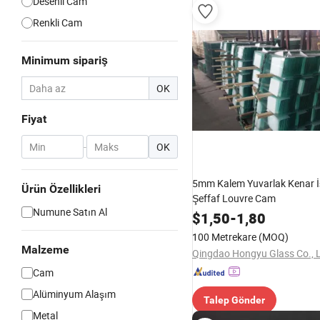
Desenli Cam
Renkli Cam
Minimum sipariş
OK
Fiyat
-
OK
5mm Kalem Yuvarlak Kenar İ
Ürün Özellikleri
Şeffaf Louvre Cam
Numune Satın Al
$
1,50
-
1,80
100 Metrekare
(MOQ)
Malzeme
Qingdao Hongyu Glass Co., L
Cam
Alüminyum Alaşım
Talep Gönder
Metal