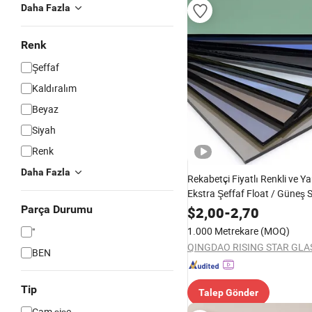
Daha Fazla
Renk
Şeffaf
Kaldıralım
Beyaz
Siyah
Renk
Daha Fazla
Rekabetçi Fiyatlı Renkli ve Ya
Ekstra Şeffaf Float / Güneş 
Temperli Banyo Dekorasyonu
Parça Durumu
$
2,00
-
2,70
Güvenlik Camı için Bina Penc
1.000 Metrekare
(MOQ)
"
BEN
Tip
Talep Gönder
Cam şişe