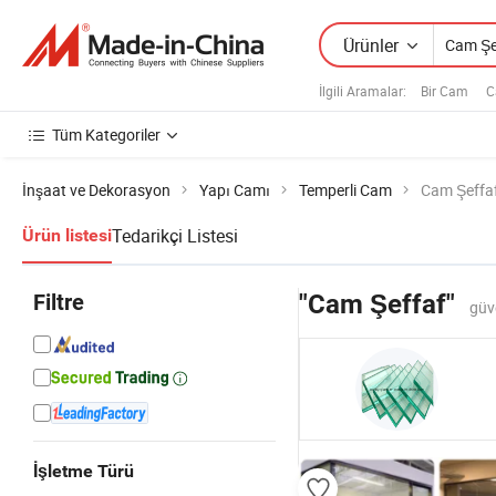
Ürünler
İlgili Aramalar:
Bir Cam
C
Tüm Kategoriler
İnşaat ve Dekorasyon
Yapı Camı
Temperli Cam
Cam Şeffa
Tedarikçi Listesi
Ürün listesi
Filtre
"Cam Şeffaf"
güv
İşletme Türü