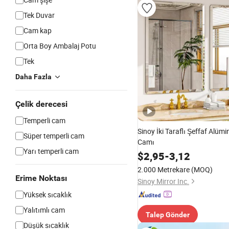
Tek Duvar
Cam kap
Orta Boy Ambalaj Potu
Tek
Daha Fazla
Çelik derecesi
Temperli cam
Sinoy İki Taraflı Şeffaf Alü
Süper temperli cam
Camı
Yarı temperli cam
$
2,95
-
3,12
2.000 Metrekare
(MOQ)
Erime Noktası
Sinoy Mirror Inc.
Yüksek sıcaklık
Yalıtımlı cam
Talep Gönder
Düşük sıcaklık