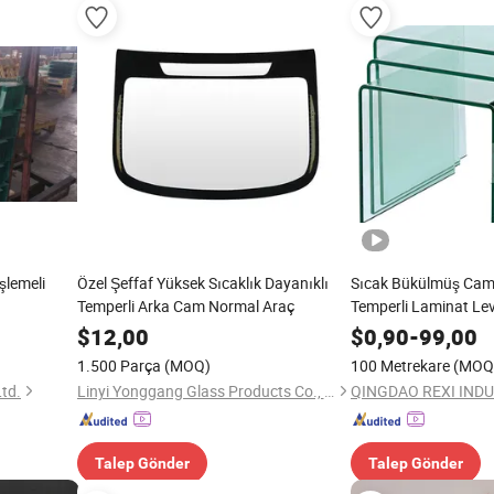
şlemeli
Özel Şeffaf Yüksek Sıcaklık Dayanıklı
Sıcak Bükülmüş Cam
Temperli Arka Cam Normal Araç
Temperli Laminat Lev
4mm 5mm 6mm 8m
$
12,00
$
0,90
-
99,00
15mm 19mm
1.500 Parça
(MOQ)
100 Metrekare
(MOQ
td.
Linyi Yonggang Glass Products Co., Ltd.
QINGDAO REXI INDUS
Talep Gönder
Talep Gönder