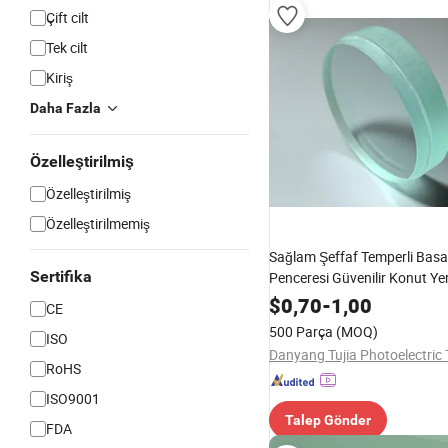
Çift cilt
Tek cilt
Kiriş
Daha Fazla
Özelleştirilmiş
Özelleştirilmiş
Özelleştirilmemiş
Sağlam Şeffaf Temperli Ba
Sertifika
Penceresi Güvenilir Konut Yer
Aydınlatması için
$
0,70
-
1,00
CE
500 Parça
(MOQ)
ISO
RoHS
ISO9001
Talep Gönder
FDA