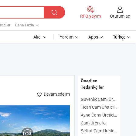
Oturum aç
RFQ yayım
ticiler
Daha Fazla
Alıcı
Yardım
Apps
Türkçe
Önerilen
Tedarikçiler
Devam edelim
Güvenlik Camı Üreticiler
Ticari Cam Üreticiler
Ayna Camı Üreticiler
Cam Üreticiler
Şeffaf Cam Üreticiler