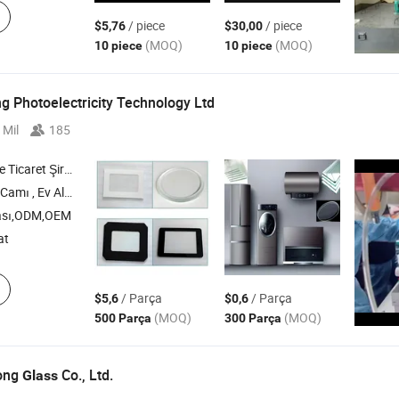
/ piece
/ piece
$5,76
$30,00
(MOQ)
(MOQ)
10 piece
10 piece
ng Photoelectricity Technology Ltd
 Mil
185
icaret Şirketi
f Camı , Kapak Camı , Kaplamalı Cam
ası,ODM,OEM
at
/ Parça
/ Parça
$5,6
$0,6
(MOQ)
(MOQ)
500 Parça
300 Parça
ong
Co., Ltd.
Glass