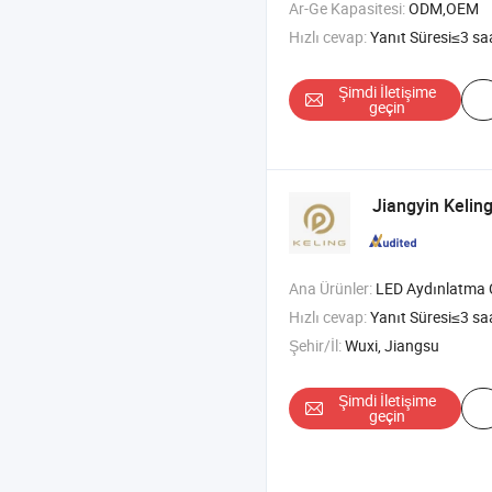
Ar-Ge Kapasitesi:
ODM,OEM
Hızlı cevap:
Yanıt Süresi≤3 sa
Şimdi İletişime
geçin
Jiangyin Kelin
Ana Ürünler:
LED Aydınlatma Cam Lens , Dış Mekan Aydınlatma Cam Kapağı , Borosilikat Cam Le
Hızlı cevap:
Yanıt Süresi≤3 sa
Şehir/İl:
Wuxi, Jiangsu
Şimdi İletişime
geçin