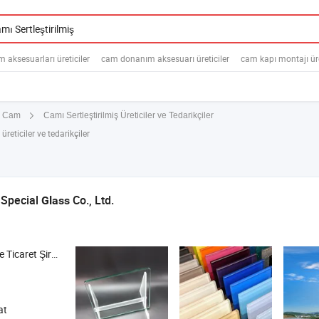
aksesuarları üreticiler
cam donanım aksesuarı üreticiler
cam kapı montajı üre
Camı Sertleştirilmiş Üreticiler ve Tedarikçiler
i Cam
reticiler ve tedarikçiler
 Special
Co., Ltd.
Glass
icaret Şirketi
at