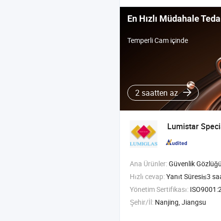
En Hızlı Müdahale Tedar
Temperli Cam içinde
2 saatten az
Lumistar Spec
Ana Ürünler:
Güvenlik Gözlüğü , Seviye Gözlüğü , Optik Cam , Endüs
Hızlı cevap:
Yanıt Süresi≤3 sa
Yönetim Sertifikası:
ISO9001:2015
Şehir/İl:
Nanjing, Jiangsu