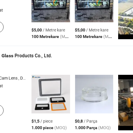
at
/ Metre kare
/ Metre kare
$5,00
$5,00
(MOQ)
(MOQ)
100 Metrekare
100 Metrekare
g
Products Co., Ltd.
Glass
ns , Patlama Dayanıklı Işık Camı , Sokak Lambası Cam Lens
at
/ piece
/ Parça
$1,5
$0,8
(MOQ)
(MOQ)
1.000 piece
1.000 Parça