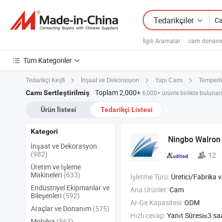
Tedarikçiler
İlgili Aramalar:
cam donanım 
Tüm Kategoriler
Tedarikçi Keşfi
İnşaat ve Dekorasyon
Yapı Camı
Temperl
Toplam 2,000+
Camı Sertleştirilmiş
6,000+ ürünle birlikte bulunan ü
Ürün listesi
Tedarikçi Listesi
Kategori
Ningbo Walron
İnşaat ve Dekorasyon
(982)
12
Üretim ve İşleme
Makineleri
(633)
İşletme Türü:
Üretici/Fabrika ve T
Endüstriyel Ekipmanlar ve
Ana Ürünler:
Cam
Bileşenleri
(592)
Ar-Ge Kapasitesi:
ODM
Araçlar ve Donanım
(575)
Hızlı cevap:
Yanıt Süresi≤3 sa
Mobilya
(563)