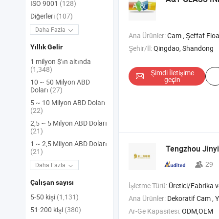
ISO 9001
(128)
Diğerleri
(107)
Daha Fazla
Ana Ürünler:
Cam , Şeffaf Float Cam , Laminat Cam , T
Yıllık Gelir
Şehir/İl:
Qingdao, Shandong
1 milyon $'ın altında
(1,348)
Şimdi İletişime
geçin
10 ~ 50 Milyon ABD
Doları
(27)
5 ~ 10 Milyon ABD Doları
(22)
2,5 ~ 5 Milyon ABD Doları
(21)
1 ~ 2,5 Milyon ABD Doları
Tengzhou Jiny
(21)
29
Daha Fazla
Çalışan sayısı
İşletme Türü:
Üretici/Fabrika ve T
5-50 kişi
(1,131)
Ana Ürünler:
Dekoratif Cam , Yapı Camı , Kapı Camı , Penc
51-200 kişi
(380)
Ar-Ge Kapasitesi:
ODM,OEM