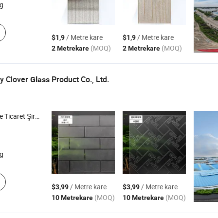
g
/ Metre kare
/ Metre kare
$1,9
$1,9
(MOQ)
(MOQ)
2 Metrekare
2 Metrekare
y Clover
Product Co., Ltd.
Glass
icaret Şirketi
g
/ Metre kare
/ Metre kare
$3,99
$3,99
(MOQ)
(MOQ)
10 Metrekare
10 Metrekare