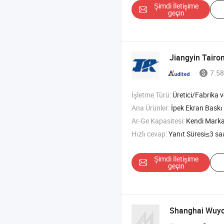
Şimdi İletişime
geçin
Jiangyin Tairo
7.58
İşletme Türü:
Üretici/Fabrika ve T
Ana Ürünler:
İpek Ekran Baskı Camı , Ev Aletleri Camı , Ar/AG/A
Ar-Ge Kapasitesi:
Kendi Mark
Hızlı cevap:
Yanıt Süresi≤3 sa
Şimdi İletişime
geçin
Shanghai Wuy