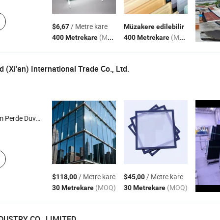
/ Metre kare
$6,67
Müzakere edilebilir
(MOQ)
(MOQ)
400 Metrekare
400 Metrekare
 (Xi'an) International Trade Co., Ltd.
üminyum Kapı ve Pencere
/ Metre kare
/ Metre kare
$118,00
$45,00
(MOQ)
(MOQ)
30 Metrekare
30 Metrekare
DUSTRY CO., LIMITED