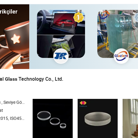
ikçiler
ial
Technology Co., Ltd.
Glass
triyel Cam , Yüksek Basınçlı Cam Boru
at
, ISO45001:2018