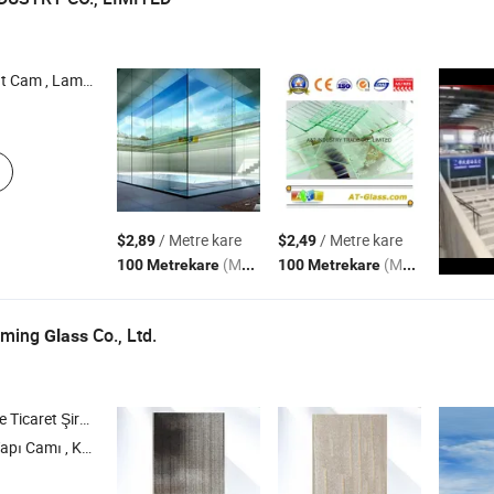
emperli Cam , Renkli Float Cam
/ Metre kare
/ Metre kare
$2,89
$2,49
(MOQ)
(MOQ)
100 Metrekare
100 Metrekare
iming
Co., Ltd.
Glass
icaret Şirketi
ere Camı , Asit Aşındırılmış Cam