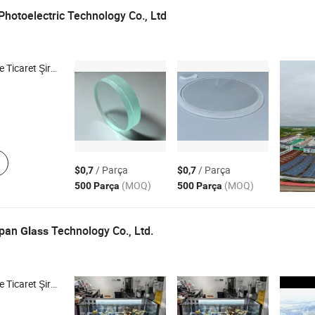
Photoelectric Technology Co., Ltd
icaret Şirketi
/ Parça
/ Parça
$0,7
$0,7
(MOQ)
(MOQ)
500 Parça
500 Parça
gpan
Technology Co., Ltd.
Glass
icaret Şirketi