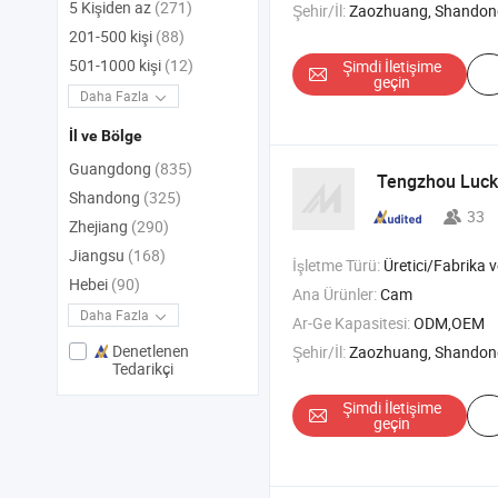
5 Kişiden az
(271)
Şehir/İl:
Zaozhuang, Shandon
201-500 kişi
(88)
501-1000 kişi
(12)
Şimdi İletişime
geçin
Daha Fazla
İl ve Bölge
Guangdong
(835)
Tengzhou Luck
Shandong
(325)
33
Zhejiang
(290)
Jiangsu
(168)
İşletme Türü:
Üretici/Fabrika ve T
Hebei
(90)
Ana Ürünler:
Cam
Daha Fazla
Ar-Ge Kapasitesi:
ODM,OEM
Denetlenen
Şehir/İl:
Zaozhuang, Shandon
Tedarikçi
Şimdi İletişime
geçin