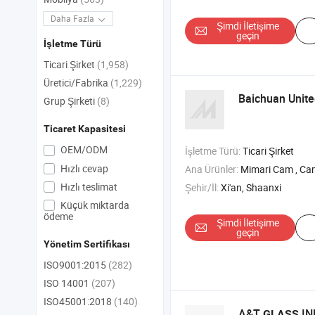
Daha Fazla
Şimdi İletişime
geçin
İşletme Türü
Ticari Şirket
(1,958)
Üretici/Fabrika
(1,229)
Baichuan United
Grup Şirketi
(8)
Ticaret Kapasitesi
OEM/ODM
İşletme Türü:
Ticari Şirket
Hızlı cevap
Ana Ürünler:
Mimari Cam , Cam Perde Duvar , Al
Hızlı teslimat
Şehir/İl:
Xi'an, Shaanxi
Küçük miktarda
ödeme
Şimdi İletişime
geçin
Yönetim Sertifikası
ISO9001:2015
(282)
ISO 14001
(207)
ISO45001:2018
(140)
A&T
IN
GLASS