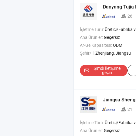
Danyang Tujia 
26
İşletme Türü:
Üretici/Fabrika ve T
Ana Ürünler:
Geçersiz
Ar-Ge Kapasitesi:
ODM
Şehir/İl:
Zhenjiang, Jiangsu
Şimdi İletişime
geçin
Jiangsu Shen
21
İşletme Türü:
Üretici/Fabrika ve T
Ana Ürünler:
Geçersiz