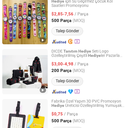
için Su Geçirmez Çocuk Kol
Hediye
Saatleri Promosyonu
Shenzhen Shi Ying Technology Co., Ltd.
/ Parça
$2,85-7,56
Guangdong, China
Fiyat 2017
(MOQ)
500 Parça
Talep Gönder
DICDE
Seti Logo
Tanıtım
Hediye
Özelleştirilmiş Çeşitli
ler Pazarlama
Hediye
Shenzhen Dongqiyuan Technology Co. Ltd
Ürünleri
Hediye
/ Parça
$3,00-4,98
Guangdong, China
Fiyat 2026
(MOQ)
200 Parça
Talep Gönder
Fabrika Özel Yapım 3D PVC Promosyon
Üreticisi Özelleştirilmiş Yumuşak
Hediye
Henglan Gifts Limited
Plastik Bagaj Etiketi
si
Tanıtım
Hediye
/ Parça
Özel Kauçuk Şirket Logosu Valiz Etiketi
$0,75
Guangdong, China
Fiyat 2007
(MOQ)
500 Parça