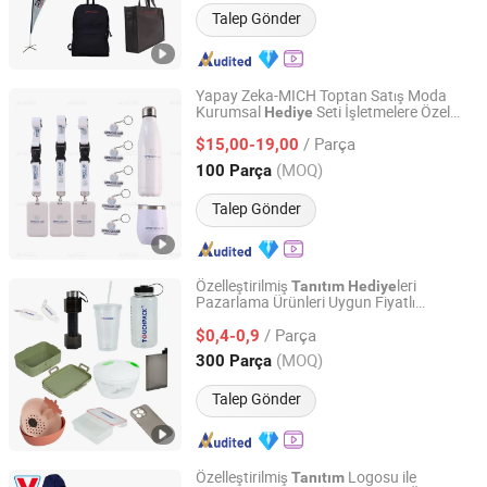
Talep Gönder
Yapay Zeka-MICH Toptan Satış Moda
Kurumsal
Seti İşletmelere Özel
Hediye
Shenzhen Ai-Mich Science And Technology Limited
Promosyon Şirketi Etkinlik Düğün Öğeleri
/ Parça
Özel Logo
Öğesi
$15,00-19,00
Hediye
Guangdong, China
Fiyat 2024
(MOQ)
100 Parça
Talep Gönder
Özelleştirilmiş
leri
Tanıtım
Hediye
Pazarlama Ürünleri Uygun Fiyatlı
Shanghai Touch Industrial Development Co., Ltd.
Promosyon Ürünleri Kişisel Logo ile
/ Parça
$0,4-0,9
Shanghai, China
Fiyat 2010
(MOQ)
300 Parça
Talep Gönder
Özelleştirilmiş
Logosu ile
Tanıtım