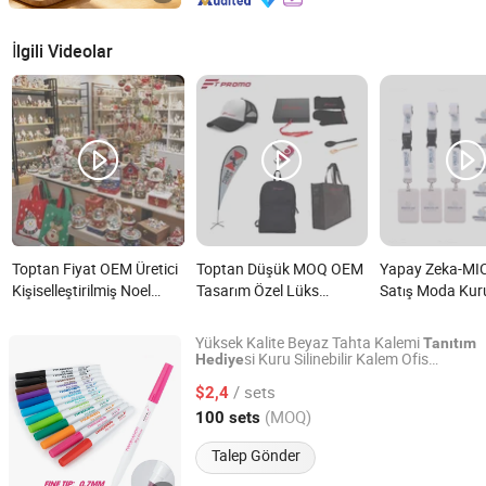
İlgili Videolar
Toptan Fiyat OEM Üretici
Toptan Düşük MOQ OEM
Yapay Zeka-MI
Kişiselleştirilmiş Noel
Tasarım Özel Lüks
Satış Moda Ku
Premium Toplu Hatıra
Hediyelikler Şirket
Hediye Seti İşle
Kurumsal İş Promosyonu
Kurumsal Tanıtım
Özel Promosyon
Yüksek Kalite Beyaz Tahta Kalemi
Tanıtım
Tanıtım Reklam Hediyelik
Özelleştirilmiş Hatıra
Etkinlik Düğün Ö
si Kuru Silinebilir Kalem Ofis
Hediye
Ningbo Cicor Stationery Co., Ltd.
Malzemesi Günlük Planlayıcı için
Eşya Fabrikası nedir?
Hediye Ürünleri Tanıtım
Özel Logo Hedi
/ sets
$2,4
İşletme Reklamı için
nedir?
Zhejiang, China
Fiyat 2025
(MOQ)
100 sets
nedir?
Talep Gönder