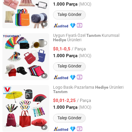
Shanghai, China
Fiyat 2010
(MOQ)
1.000 Parça
Talep Gönder
Uygun Fiyatlı Özel
Kurumsal
Tanıtım
Ürünleri
Hediye
Shanghai Touch Industrial Development Co., Ltd.
/ Parça
$0,1-0,5
Shanghai, China
Fiyat 2010
(MOQ)
1.000 Parça
Talep Gönder
Logo Baskı Pazarlama
Ürünleri
Hediye
Tanıtım
Shanghai David International Trade Co., Ltd.
/ Parça
$0,01-2,25
Shanghai, China
Fiyat 2010
(MOQ)
1.000 Parça
Talep Gönder