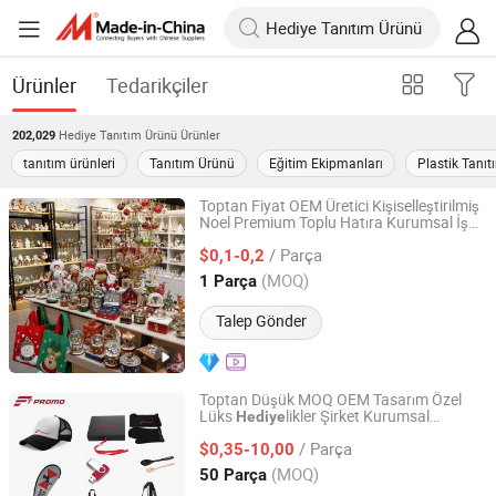
Ürünler
Tedarikçiler
Hediye Tanıtım Ürünü
Ürünler
202,029
tanıtım ürünleri
Tanıtım Ürünü
Eğitim Ekipmanları
Plastik Tanıt
Toptan Fiyat OEM Üretici Kişiselleştirilmiş
Noel Premium Toplu Hatıra Kurumsal İş
Yiwu Million Creation Company
Promosyonu
Reklam
lik
Tanıtım
Hediye
/ Parça
Eşya Fabrikası
$0,1-0,2
Zhejiang, China
Fiyat 2026
(MOQ)
1 Parça
Talep Gönder
Toptan Düşük MOQ OEM Tasarım Özel
Lüks
likler Şirket Kurumsal
Hediye
Fresh Tech Limited
Özelleştirilmiş Hatıra
Tanıtım
Hediye
/ Parça
Ürünleri
İşletme Reklamı için
$0,35-10,00
Tanıtım
Guangdong, China
Fiyat 2016
(MOQ)
50 Parça