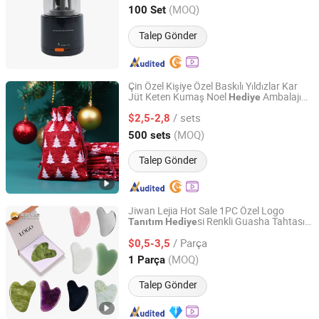
Zhejiang, China
Fiyat 2026
(MOQ)
100 Set
Talep Gönder
Çin Özel Kişiye Özel Baskılı Yıldızlar Kar
Jüt Keten Kumaş Noel
Ambalajı
Hediye
Hangzhou Longtan Technology Co., Ltd.
Organze Torba Çekme İpli
Torbası
Tanıtım
/ sets
Promosyon Çantası
$2,5-2,8
Zhejiang, China
Fiyat 2024
(MOQ)
500 sets
Talep Gönder
Jiwan Lejia Hot Sale 1PC Özel Logo
si Renkli Guasha Tahtası
Tanıtım
Hediye
Anshan Jiwan Jade Mattress Co., Ltd
Mini Vücut Yeşim Taşı Derma Rolleri
/ Parça
Masaj Güzellik Araçları El Tipi Masaj Aleti
$0,5-3,5
Gua Sha Aracı
Liaoning, China
Fiyat 2025
(MOQ)
1 Parça
Talep Gönder