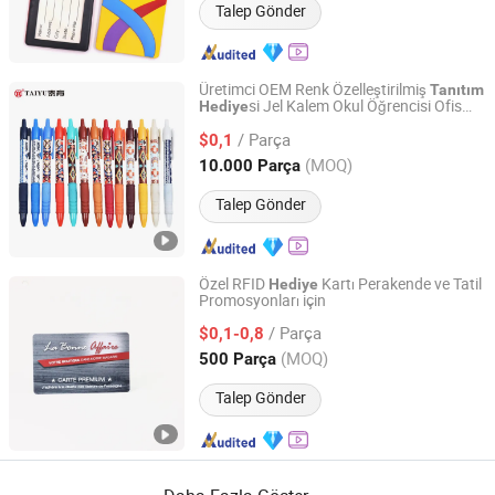
Talep Gönder
Üretimci OEM Renk Özelleştirilmiş
Tanıtım
si Jel Kalem Okul Öğrencisi Ofis
Hediye
Ningbo Taiyu Stationery Co., Ltd.
Kullanımı için
/ Parça
$0,1
Zhejiang, China
Fiyat 2014
(MOQ)
10.000 Parça
Talep Gönder
Özel RFID
Kartı Perakende ve Tatil
Hediye
Promosyonları için
Fortune Smart Tag Co., Limited
/ Parça
$0,1-0,8
Guangdong, China
Fiyat 2026
(MOQ)
500 Parça
Talep Gönder