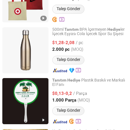
Talep Gönder
500ml
BPA İçermeyen
ler
Tanıtım
Hediye
İçecek Eşyası Cola İçecek Spor Su Şişesi
Ningbo General Union Co., Ltd
/ pc
$1,28-2,08
Zhejiang, China
Fiyat 2022
(MOQ)
2.000 pc
Talep Gönder
Plastik Baskılı ve Markalı
Tanıtım
Hediye
El Fanı
Jinggoal International Limited
/ Parça
$0,13-0,2
Guangdong, China
Fiyat 2008
(MOQ)
1.000 Parça
Talep Gönder