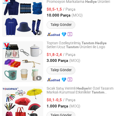
Promosyon Markalama
Ürünleri
Hediye
Shanghai David International Trade Co., Ltd.
/ Parça
$0,5-1,5
Shanghai, China
Fiyat 2010
(MOQ)
10.000 Parça
Talep Gönder
Toptan Özelleştirilmiş
Tanıtım
Hediye
Setleri Ucuz
Ürünleri ile Logo
Tanıtım
Shanghai David International Trade Co., Ltd.
/ Parça
$1,8-2,4
Shanghai, China
Fiyat 2010
(MOQ)
3.000 Parça
Talep Gönder
Sıcak Satış Verimli
ler Özel Tasarım
Hediye
Markalı Kurumsal Etkinlikler
Tanıtım
Shanghai Touch Industrial Development Co., Ltd.
Ürünleri
Hediye
/ Parça
$0,1-0,5
Shanghai, China
Fiyat 2010
(MOQ)
1.000 Parça
Talep Gönder