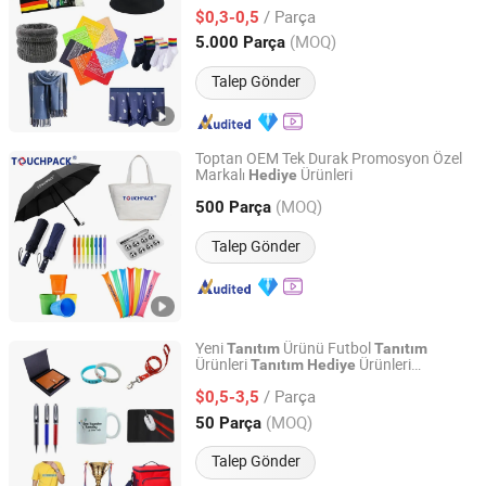
/ Parça
$0,3-0,5
Shanghai, China
Fiyat 2010
(MOQ)
5.000 Parça
Talep Gönder
Toptan OEM Tek Durak Promosyon Özel
Markalı
Ürünleri
Hediye
Shanghai Touch Industrial Development Co., Ltd.
(MOQ)
500 Parça
Shanghai, China
Fiyat 2010
Talep Gönder
Yeni
Ürünü Futbol
Tanıtım
Tanıtım
Ürünleri
Ürünleri
Tanıtım
Hediye
Peipei(Guangzhou) Trading Company Ltd
Özelleştirilmiş Logo ile
Ürünleri
Hediye
/ Parça
$0,5-3,5
Guangdong, China
Fiyat 2022
(MOQ)
50 Parça
Talep Gönder