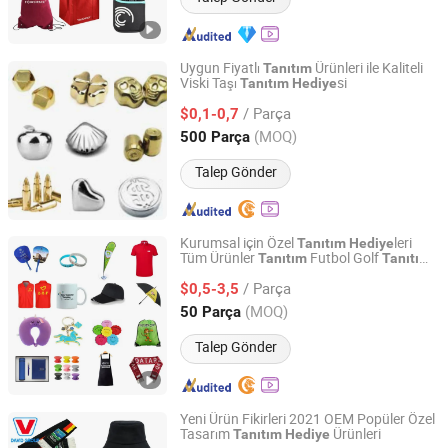
Uygun Fiyatlı
Ürünleri ile Kaliteli
Tanıtım
Viski Taşı
si
Tanıtım
Hediye
XIAMEN SHUNSTONE HOMEWARE CO., LTD.
/ Parça
$0,1-0,7
Fujian, China
Fiyat 2021
(MOQ)
500 Parça
Talep Gönder
Kurumsal için Özel
leri
Tanıtım
Hediye
Tüm Ürünler
Futbol Golf
Tanıtım
Tanıtım
Peipei(Guangzhou) Trading Company Ltd
Ürünleri Baskı Ürünleri
si
Tanıtım
Hediye
/ Parça
Ürünleri
$0,5-3,5
Tanıtım
Guangdong, China
Fiyat 2022
(MOQ)
50 Parça
Talep Gönder
Yeni Ürün Fikirleri 2021 OEM Popüler Özel
Tasarım
Ürünleri
Tanıtım
Hediye
Shanghai David International Trade Co., Ltd.