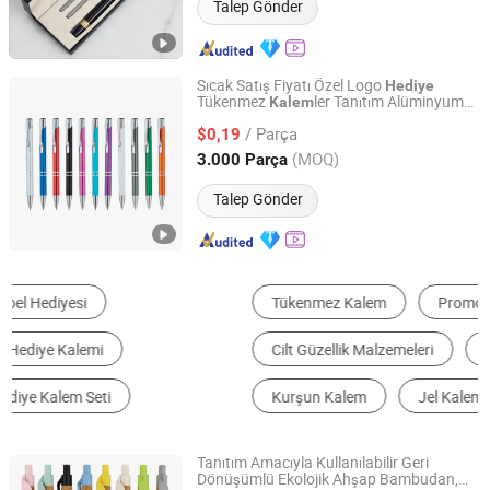
Talep Gönder
Sıcak Satış Fiyatı Özel Logo
Hediye
Tükenmez
ler Tanıtım Alüminyum
Kalem
NINGBO SEVEN STAR STATIONERY & GIFT CO., LTD.
Tükenmez
Kalem
/ Parça
$0,19
Zhejiang, China
Fiyat 2017
(MOQ)
3.000 Parça
Talep Gönder
Tükenmez Kalem
Promosyon Kalemi
Cilt Güzellik Malzemeleri
Keçeli ve Fosforlu Kalem
Kurşun Kalem
Jel Kalem
Tanıtım Amacıyla Kullanılabilir Geri
Dönüşümlü Ekolojik Ahşap Bambudan,
Ningbo Blue Bridge Import & Export Co.,Ltd