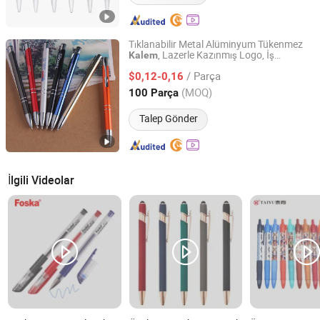
Tıklanabilir Metal Alüminyum Tükenmez
, Lazerle Kazınmış Logo, İş
Kalem
Shenzhen Jason Yuen Gift Co., Ltd.
Promosyon
si
Hediye
/ Parça
$0,12-0,16
Guangdong, China
Fiyat 2020
(MOQ)
100 Parça
Talep Gönder
İlgili Videolar