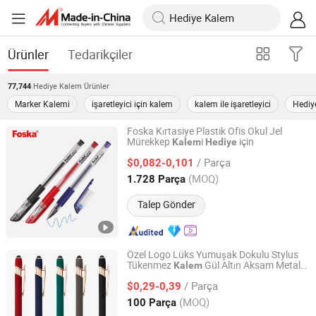
Ürünler
Tedarikçiler
Hediye Kalem
Ürünler
77,744
Marker Kalemi
işaretleyici için kalem
kalem ile işaretleyici
Hediy
Foska Kırtasiye Plastik Ofis Okul Jel
Mürekkep
i
için
Kalem
Hediye
Anhui Sunshine Stationery Co., Ltd.
/ Parça
$0,082-0,101
Anhui, China
Fiyat 2017
(MOQ)
1.728 Parça
Talep Gönder
Özel Logo Lüks Yumuşak Dokulu Stylus
Tükenmez
Gül Altın Aksam Metal
Kalem
Fuzhou Whole Line Trading Co., Ltd.
Tanıtım
i Kurumsal
için
Kalem
Hediye
/ Parça
$0,29-0,39
Fujian, China
Fiyat 2018
(MOQ)
100 Parça