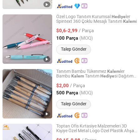
Özel Logo Tanıtım Kurumsal
ler
Hediye
Spintext 360 Çoklu Mesajlı Tanıtım
i
Kalem
Sinopromotion Products Co., Ltd.
/ Parça
$0,6-2,99
Zhejiang, China
Fiyat 2005
(MOQ)
100 Parça
Talep Gönder
Tanıtım Bambu Tükenmez
ler
Kalem
Bambu
Tanıtım
si Dağıtım
Kalem
Hediye
Anji Aixi Bamboo Industry Co., Ltd.
si
Hediye
/ Parça
$2,00
Zhejiang, China
Fiyat 2010
(MOQ)
500 Parça
Talep Gönder
Toptan Ofis Kırtasiye Malzemeleri 3D
Kişiye Özel Metal Logo Özel Plastik Ahşap
Dongguan AQ PINS&GIFTS CO.,LTD
Şirket Tanıtım
si Jel Dolma
Hediye
Kalem
/ Parça