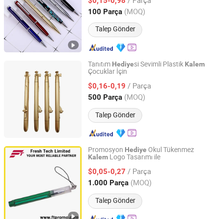
Lüks Şık Tükenmez
ler
$0,15-0,98
Kalem
Guangdong, China
Fiyat 2010
(MOQ)
100 Parça
Talep Gönder
Tanıtım
si Sevimli Plastik
Hediye
Kalem
Çocuklar İçin
Ningbo Becol Stationery & Gifts Co., Ltd.
/ Parça
$0,16-0,19
Zhejiang, China
Fiyat 2015
(MOQ)
500 Parça
Talep Gönder
Promosyon
Okul Tükenmez
Hediye
Logo Tasarımı ile
Kalem
Fresh Tech Limited
/ Parça
$0,05-0,27
Guangdong, China
Fiyat 2016
(MOQ)
1.000 Parça
Talep Gönder