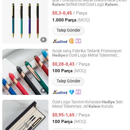
Çok Fonksiyonlu Metal Dokunmatik Ekran
i Sofitel Otel Özel Logo
i
Kalem
Kalem
Nanchang Qunpeng Technology Development Co., Ltd.
Reklam
si Tanıtım İmza
i
Hediye
Kalem
/ Parça
$0,3-0,45
Jiangxi, China
Fiyat 2024
(MOQ)
1.000 Parça
Talep Gönder
Sıcak satış Fabrika Tedarik Promosyon
si Özel Logo Metal Tükenmez
Hediye
TAIZHOU RONGYI IMPORT AND EXPORT CO., LTD.
Kalem
/ Parça
$0,28-0,43
Zhejiang, China
Fiyat 2019
(MOQ)
100 Parça
Talep Gönder
Özel Logo Tanıtım Kırtasiye
Seti
Hediye
Metal Tükenmez Jel
Kutulu
Kalem
Taizhou EEGO Industry & Trade Co., Ltd.
/ Parça
$0,95-1,65
Zhejiang, China
Fiyat 2021
(MOQ)
100 Parça