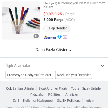
için Promosyon Plastik Tükenmez
Hediye
Kalem
TAIZHOU HARSOUL IMP. & EXP. CO., LTD.
/ Parça
$0,07-0,25
Zhejiang, China
Fiyat 2006
(MOQ)
5.000 Parça
Talep Gönder
Daha Fazla Göster
İlgili Aramalar
Promosyon Hediyesi Üreticiler
Noel Hediyesi Üreticiler
Hediye Ürünleri Üreticiler
Plastik Hediye Kalemi Üreticiler
Çok Satılan Ürünler
Sıcak Ürünler Fiyatı
Toptan Sıcak Ürünler
Yıldız alıcı
PC Sitesi
Analizler
Logo Hediye Kalemi Fabrikalar
Hediye Kalem Seti Fabrikalar
Zarf
Kullanıcı Sözleşmesi
Gizlilik Politikası
İletişim
hediye kalem kutusu Fabrikalar
İş Hediyesi Fabrikalar
Copyright © 2026 Focus Technology Co., Ltd. All Rights Reserved