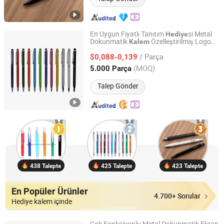
En Uygun Fiyatlı Tanıtım
si Metal
Hediye
Dokunmatik
Özelleştirilmiş Logo
Kalem
Ningbo Hi-Tech Zone Sengfeng Imp. & Exp. Co., Ltd.
Baskısı ile
/ Parça
$0,088-0,139
Zhejiang, China
Fiyat 2019
(MOQ)
5.000 Parça
Talep Gönder
438 Talepte
425 Talepte
423 Talepte
En Popüler Ürünler
4.700+ Sorular
Hediye kalem içinde