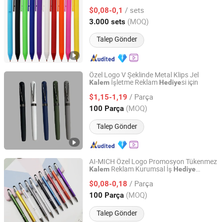
Plastik Jel
Kalem
/ sets
$0,08-0,1
Zhejiang, China
Fiyat 2025
(MOQ)
3.000 sets
Talep Gönder
Özel Logo V Şeklinde Metal Klips Jel
İşletme Reklam
si için
Kalem
Hediye
Guangzhou Kinglaiky Industrial Ltd.,
/ Parça
$1,15-1,19
Guangdong, China
Fiyat 2014
(MOQ)
100 Parça
Talep Gönder
AI-MICH Özel Logo Promosyon Tükenmez
Reklam Kurumsal İş
Kalem
Hediye
Shenzhen Ai-Mich Science And Technology Limited
Alüminyum Toptan 2 içinde 1 Yumuşak
/ Parça
Kauçuk Dokunmatik Ekran Metal
$0,08-0,18
Kalem
UV Baskı ile
Guangdong, China
Fiyat 2024
(MOQ)
100 Parça
Talep Gönder