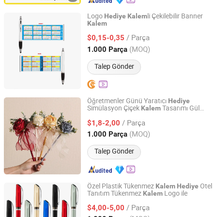
Logo
li Çekilebilir Banner
Hediye
Kalem
Kalem
Topwin Gift Limited
/ Parça
$0,15-0,35
Zhejiang, China
Fiyat 2013
(MOQ)
1.000 Parça
Talep Gönder
Öğretmenler Günü Yaratıcı
Hediye
Simülasyon Çiçek
Tasarımı Gül
Kalem
Quanzhou Changyi Crafts Gifts Limited
Kalem
/ Parça
$1,8-2,00
Fujian, China
Fiyat 2019
(MOQ)
1.000 Parça
Talep Gönder
Özel Plastik Tükenmez
Otel
Kalem
Hediye
Tanıtım Tükenmez
Logo ile
Kalem
Ningbo Yinzhou Wenhui Paper Co., Ltd.
/ Parça
$4,00-5,00