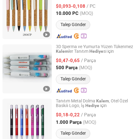
Mantar, Kağıt ve Buğday Kılıfından
/ PC
Yapılmış
Dolma
$0,093-0,108
Hediye
Kalem
Zhejiang, China
Fiyat 2026
(MOQ)
10.000 PC
Talep Gönder
3D Sperma ve Yumurta Yüzen Tükenmez
ler Tanıtım
si için
Kalem
Hediye
Shenzhen Jason Yuen Gift Co., Ltd.
/ Parça
$0,47-0,65
Guangdong, China
Fiyat 2020
(MOQ)
500 Parça
Talep Gönder
Tanıtım Metal Dolma
, Otel Özel
Kalem
Baskılı Logo, İş
için
Hediye
GOOD IDEA PROMOTION LIMITED
/ Parça
$0,18-0,22
Zhejiang, China
Fiyat 2017
(MOQ)
1.000 Parça
Talep Gönder