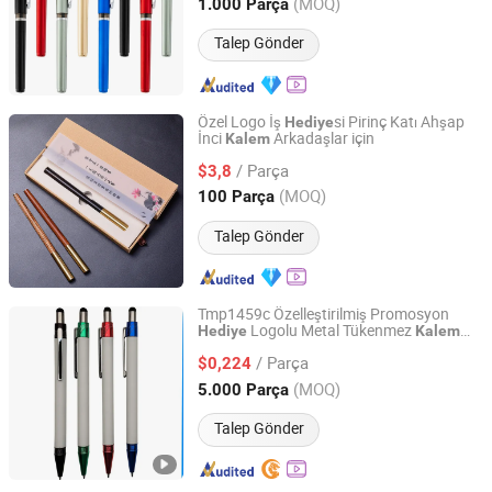
Zhejiang, China
Fiyat 2012
(MOQ)
1.000 Parça
Talep Gönder
Özel Logo İş
si Pirinç Katı Ahşap
Hediye
İnci
Arkadaşlar için
Kalem
Yiwu Xuan Beizhai Handicraft Co., Ltd.
/ Parça
$3,8
Zhejiang, China
Fiyat 2025
(MOQ)
100 Parça
Talep Gönder
Tmp1459c Özelleştirilmiş Promosyon
Logolu Metal Tükenmez
Hediye
Kalem
Ningbo Hi-Tech Zone Sengfeng Imp. & Exp. Co., Ltd.
Dokunmatik Stylus ile
/ Parça
$0,224
Zhejiang, China
Fiyat 2019
(MOQ)
5.000 Parça
Talep Gönder