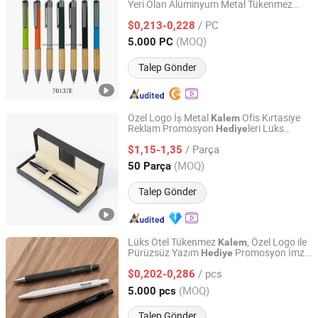
Yeri Olan Alüminyum Metal Tükenmez
Ningbo Blue Bridge Import & Export Co.,Ltd
Kalem
/ PC
$0,213-0,228
Zhejiang, China
Fiyat 2026
(MOQ)
5.000 PC
Talep Gönder
Özel Logo İş Metal
Ofis Kırtasiye
Kalem
Reklam Promosyon
leri Lüks
Hediye
Taizhou EEGO Industry & Trade Co., Ltd.
ler Kutulu
Kalem
/ Parça
$1,15-1,35
Zhejiang, China
Fiyat 2021
(MOQ)
50 Parça
Talep Gönder
Lüks Otel Tükenmez
, Özel Logo ile
Kalem
Pürüzsüz Yazım
Promosyon İmza
Hediye
JiangSu QianYiFan International Trading Co.,Ltd
i Oteller için
Kalem
/ pcs
$0,202-0,286
Jiangsu, China
Fiyat 2023
(MOQ)
5.000 pcs
Talep Gönder