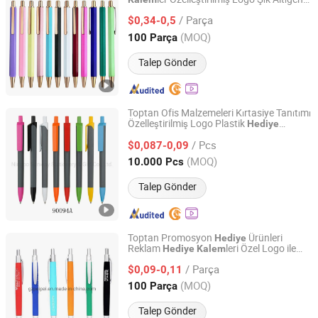
Nanchang Qunpeng Technology Development Co., Ltd.
Tasarım ile Akıcı Yazım Promosyon
/ Parça
i
$0,34-0,5
Kalem
Jiangxi, China
Fiyat 2024
(MOQ)
100 Parça
Talep Gönder
Toptan Ofis Malzemeleri Kırtasiye Tanıtımı
Özelleştirilmiş Logo Plastik
Hediye
Ningbo Blue Bridge Import & Export Co.,Ltd
Tükenmez
ler
Kalem
/ Pcs
$0,087-0,09
Zhejiang, China
Fiyat 2026
(MOQ)
10.000 Pcs
Talep Gönder
Toptan Promosyon
Ürünleri
Hediye
Reklam
leri Özel Logo ile
Hediye
Kalem
Peipei(Guangzhou) Trading Company Ltd
Özel
leri Plastik Tükenmez
Hediye
Kalem
/ Parça
ler
$0,09-0,11
Kalem
Guangdong, China
Fiyat 2022
(MOQ)
100 Parça
Talep Gönder