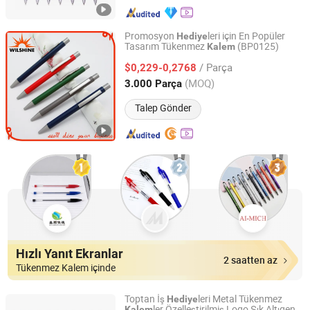
Promosyon
leri için En Popüler
Hediye
Tasarım Tükenmez
(BP0125)
Kalem
NINGBO WILSHINE STATIONERY CO., LTD.
/ Parça
$0,229-0,2768
Zhejiang, China
Fiyat 2013
(MOQ)
3.000 Parça
Talep Gönder
Hızlı Yanıt Ekranlar
2 saatten az
Tükenmez Kalem içinde
Toptan İş
leri Metal Tükenmez
Hediye
ler Özelleştirilmiş Logo Şık Altıgen
Kalem