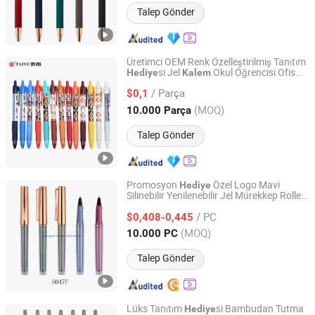
Talep Gönder
Üretimci OEM Renk Özelleştirilmiş Tanıtım
si Jel
Okul Öğrencisi Ofis
Hediye
Kalem
Ningbo Taiyu Stationery Co., Ltd.
Kullanımı için
/ Parça
$0,1
Zhejiang, China
Fiyat 2014
(MOQ)
10.000 Parça
Talep Gönder
Promosyon
Özel Logo Mavi
Hediye
Silinebilir Yenilenebilir Jel Mürekkep Roller
Ningbo Blue Bridge Import & Export Co.,Ltd
Kalem
/ PC
$0,408-0,445
Zhejiang, China
Fiyat 2026
(MOQ)
10.000 PC
Talep Gönder
Lüks Tanıtım
si Bambudan Tutma
Hediye