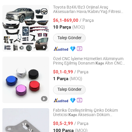
Toyota Bz4X/Bz3 Orijinal Araç
Aksesuarları Hava/Kabin/Yağ Filtresi
Chongqing Shiwei Technology Co., Ltd
Gövde Kiti Tamponlar Amortisör
/ Parça
Lambalar Alaşım Altın Dövme Jant Far
$6,1-869,00
Yedek Parçalar
Kapı
Chongqing, China
Fiyat 2023
(MOQ)
10 Parça
Talep Gönder
Özel CNC İşleme Hizmetleri Alüminyum
Pirinç Eğilmiş Donanım
Altın CNC
Kapı
Shenzhen Huarui Century Technology Co., Ltd.
İşleme Parçaları
/ Parça
$0,1-0,99
Guangdong, China
Fiyat 2025
(MOQ)
1 Parça
Talep Gönder
Fabrika Özelleştirilmiş Çinko Döküm
Üreticisi
Aksesuarı Döküm
Kapı
Qingdao Compass Hardware Co., Ltd.
Alüminyum Çinko Alaşım Döküm
Parçası
/ Parça
$0,5-2,99
Shandong, China
Fiyat 2017
(MOQ)
100 Parça