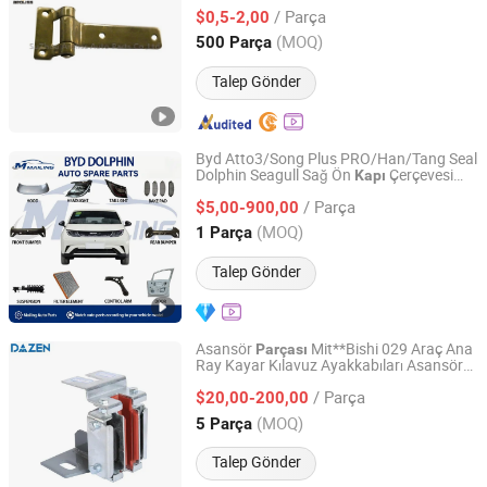
/ Parça
$0,5-2,00
Jiangsu, China
Fiyat 2019
(MOQ)
500 Parça
Talep Gönder
Byd Atto3/Song Plus PRO/Han/Tang Seal
Dolphin Seagull Sağ Ön
Çerçevesi
Kapı
Mailing Auto Parts (Chongqing) Co., Ltd.
Sızdırmazlık Şeridi Orijinal Yedek Parça
/ Parça
$5,00-900,00
Chongqing, China
Fiyat 2026
(MOQ)
1 Parça
Talep Gönder
Asansör
Mit**Bishi 029 Araç Ana
Parçası
Ray Kayar Kılavuz Ayakkabıları Asansör
Suzhou Dazen Electromechanical Technology Co., Ltd.
Kılavuz Ayakkabısı
Kapı
/ Parça
$20,00-200,00
Jiangsu, China
Fiyat 2019
(MOQ)
5 Parça
Talep Gönder