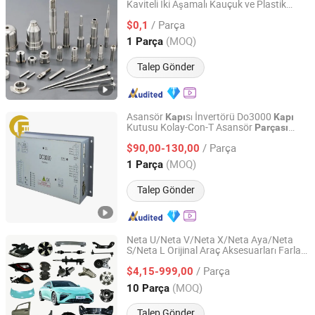
Kaviteli İki Aşamalı Kauçuk ve Plastik
Qingdao Infinite Precision Machinery Co., Ltd.
Enjeksiyon Kalıp
Parçası
/ Parça
$0,1
Shandong, China
Fiyat 2026
(MOQ)
1 Parça
Talep Gönder
Asansör
sı İnvertörü Do3000
Kapı
Kapı
Kutusu Kolay-Con-T Asansör
Parçası
Xi'an Chunfeng Export Co.,Ltd.
Sürüşü
Kapı
/ Parça
$90,00-130,00
Shaanxi, China
Fiyat 2023
(MOQ)
1 Parça
Talep Gönder
Neta U/Neta V/Neta X/Neta Aya/Neta
S/Neta L Orijinal Araç Aksesuarları Farlar
Shandong Sairui Huachen Auto Parts Co., Ltd
ve Arka Lambalar/Araç
ları Montajı
Kapı
/ Parça
Araç Yedek Parçaları
$4,15-999,00
Shandong, China
Fiyat 2020
(MOQ)
10 Parça
Talep Gönder