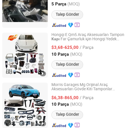
Chongqing, China
Fiyat 2023
(MOQ)
5 Parça
Talep Gönder
Hongqi E Qm5 Araç Aksesuarları Tampon
Far Çamurluk için Hongqi Yedek
Kapı
Chongqing Shiwei Technology Co., Ltd
Parçaları
/ Parça
$3,68-625,00
Chongqing, China
Fiyat 2023
(MOQ)
10 Parça
Talep Gönder
Morris Garages Mg Orijinal Araç
Aksesuarları Gövde Kiti Tamponlar
Chongqing Shiwei Technology Co., Ltd
Amortisör Lambalar Alaşım Jant Far
Kapı
/ Parça
Otomobil/Yedek Parçaları için Mg
$6,38-865,00
4/Zs/Cyberster
Chongqing, China
Fiyat 2023
(MOQ)
10 Parça
Talep Gönder