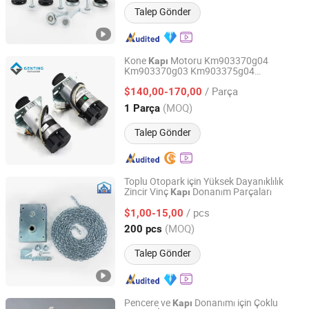
Talep Gönder
Kone
Motoru Km903370g04
Kapı
Km903370g03 Km903375g04
Genting Elevator Inc.
Km903375g03 Asansör
Parçaları
Kapı
/ Parça
$140,00-170,00
Shaanxi, China
Fiyat 2025
(MOQ)
1 Parça
Talep Gönder
Toplu Otopark için Yüksek Dayanıklılık
Zincir Vinç
Donanım Parçaları
Kapı
Hefei Wang Qin Spring Co., Ltd.
/ pcs
$1,00-15,00
Anhui, China
Fiyat 2020
(MOQ)
200 pcs
Talep Gönder
Pencere ve
Donanımı için Çoklu
Kapı