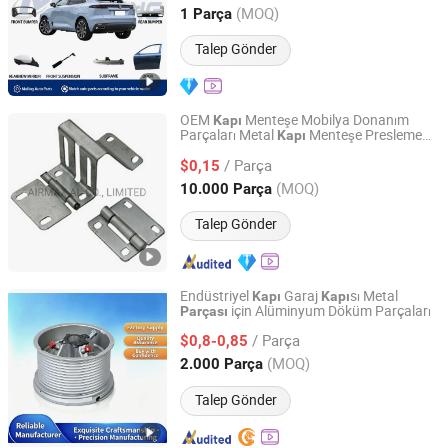
Aksesuarı Araç
Chongqing, China
Fiyat 2026
(MOQ)
1 Parça
Talep Gönder
OEM
Menteşe Mobilya Donanım
Kapı
Parçaları Metal
Menteşe Presleme
Kapı
AIRMAX AL CO., LIMITED
Parçaları
/ Parça
$0,15
Zhejiang, China
Fiyat 2016
(MOQ)
10.000 Parça
Talep Gönder
Endüstriyel
Garaj
sı Metal
Kapı
Kapı
için Alüminyum Döküm Parçaları
Parçası
Chizhou Zhongshi Auto Parts Co., Ltd.
/ Parça
$0,8-0,85
Anhui, China
Fiyat 2026
(MOQ)
2.000 Parça
Talep Gönder