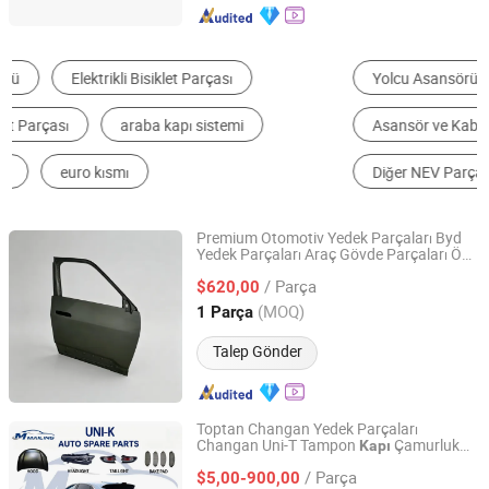
Yolcu Asansörü
Kamyon Gövde Parçası
Asansör ve Kablolu Araç Parçaları
Diğer Araç Aksesuarları
Diğer NEV Parçaları ve Aksesuarları
Diğer Otomobil Parçaları
Premium Otomotiv Yedek Parçaları Byd
Yedek Parçaları Araç Gövde Parçaları Ön
Chengdu Xinkairui Trading Co., Ltd.
Paneli Ön
Montajı Byd Song L
Kapı
Kapı
/ Parça
Dm-I 16299261-00
$620,00
Sichuan, China
Fiyat 2026
(MOQ)
1 Parça
Talep Gönder
Toptan Changan Yedek Parçaları
Changan Uni-T Tampon
Çamurluk
Kapı
Mailing Auto Parts (Chongqing) Co., Ltd.
Çamur Korumaları Anahtar Amortisör Far
/ Parça
Changan Uni K Yedek Parça Oto Araç
$5,00-900,00