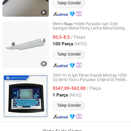
Talep Gönder
Metro
Yedek Parçaları için Özel
Kapı
Damgalı Metal Pirinç Levha Metal Damga
Hehua Machinery Technology (Kunshan) Co., Ltd
Parçaları
/ Parça
$0,5-8,5
Jiangsu, China
Fiyat 2017
(MOQ)
100 Parça
Talep Gönder
399116 Vj için Ekran Kapak Montajı 1000
Cij Serisi Yazıcı Parçaları Orijinal Vj Yedek
Guangzhou Prima Technology Co., Ltd.
Parçaları İngilizce Versiyon Ekran Kiti
/ Parça
$547,00-562,00
Guangdong, China
Fiyat 2021
(MOQ)
1 Parça
Talep Gönder