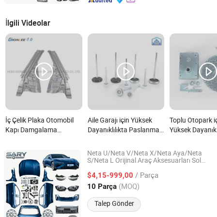
İlgili Videolar
İç Çelik Plaka Otomobil
Aile Garajı için Yüksek
Toplu Otopark i
Kapı Damgalama
Dayanıklılıkta Paslanmaz
Yüksek Dayanıklı
Şekillendirme Parçaları
Kolye Anahtar Kapı
Vinç Kapı Dona
nedir?
Donanım Parçaları Pazar
Parçaları nedir?
Neta U/Neta V/Neta X/Neta Aya/Neta
Satışı nedir?
S/Neta L Orijinal Araç Aksesuarları Sol
Shandong Sairui Huachen Auto Parts Co., Ltd
Arka
Arka Tampon Montaj Braketi L
Kapı
/ Parça
Araç Yedek Parçaları
$4,15-999,00
Shandong, China
Fiyat 2020
(MOQ)
10 Parça
Talep Gönder