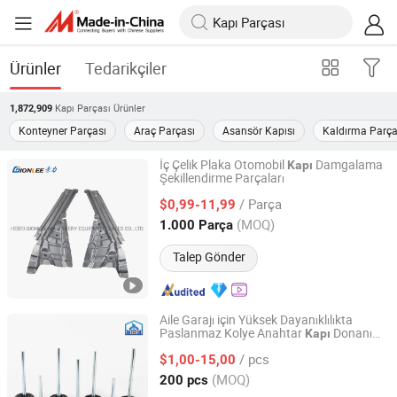
Ürünler
Tedarikçiler
Kapı Parçası
Ürünler
1,872,909
Konteyner Parçası
Araç Parçası
Asansör Kapısı
Kaldırma Parça
İç Çelik Plaka Otomobil
Damgalama
Kapı
Şekillendirme Parçaları
HEBEI GIONLEE MACHINERY EQUIPMENT SALES CO.,
LTD.
/ Parça
$0,99-11,99
(MOQ)
1.000 Parça
Hebei, China
Fiyat 2019
Talep Gönder
Aile Garajı için Yüksek Dayanıklılıkta
Paslanmaz Kolye Anahtar
Donanım
Kapı
Hefei Wang Qin Spring Co., Ltd.
Parçaları Pazar Satışı
/ pcs
$1,00-15,00
Anhui, China
Fiyat 2020
(MOQ)
200 pcs