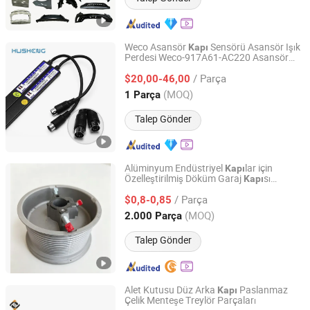
Weco Asansör
Sensörü Asansör Işık
Kapı
Perdesi Weco-917A61-AC220 Asansör
Husheng Lift Parts Co., Ltd.
Yedek Parçaları
/ Parça
$20,00-46,00
Shaanxi, China
Fiyat 2022
(MOQ)
1 Parça
Talep Gönder
Alüminyum Endüstriyel
lar için
Kapı
Özelleştirilmiş Döküm Garaj
sı
Kapı
Chizhou Zhongshi Auto Parts Co., Ltd.
Parçaları
/ Parça
$0,8-0,85
Anhui, China
Fiyat 2026
(MOQ)
2.000 Parça
Talep Gönder
Alet Kutusu Düz Arka
Paslanmaz
Kapı
Çelik Menteşe Treylör Parçaları
Suzhou Aroliss Auto Parts Co., Ltd.