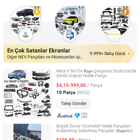
En Çok Satanlar Ekranlar
9.999+ Satış Gücü
Diğer NEV Parçaları ve Aksesuarları içinde
Neta V Sol Ön
Çerçevesi Sızdırmazlık
Kapı
Şeridi Orijinal Yedek Parça
Shandong Sairui Huachen Auto Parts Co., Ltd
/ Parça
$4,15-999,00
Shandong, China
Fiyat 2020
(MOQ)
10 Parça
Talep Gönder
Büyük Duvar Otomobil Yedek Parçaları -
Kullanılmış Sökülmüş Parçalar (
lar)
Kapı
Zibo Baiwang Machinery Co., Ltd.
/ Parça
$105,00