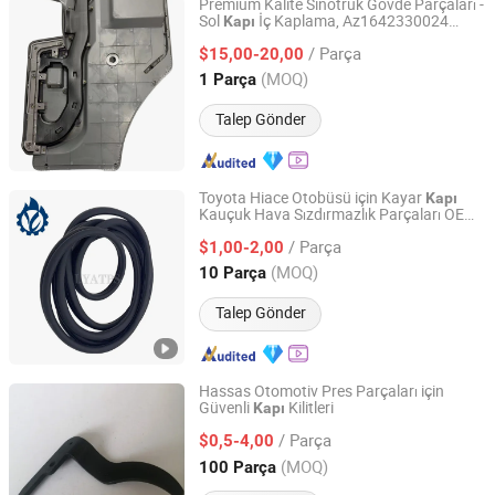
Premium Kalite Sinotruk Gövde Parçaları -
Sol
İç Kaplama, Az1642330024
Kapı
Jinan Xintaiyuan Import and Export Trading Co., Ltd.
Uygun HOWO Th7/T7h/T5g
/ Parça
$15,00-20,00
Shandong, China
Fiyat 2025
(MOQ)
1 Parça
Talep Gönder
Toyota Hiace Otobüsü için Kayar
Kapı
Kauçuk Hava Sızdırmazlık Parçaları OEM
Guangzhou Lingyue Auto Parts Co., Ltd.
67872-26020
/ Parça
$1,00-2,00
Guangdong, China
Fiyat 2020
(MOQ)
10 Parça
Talep Gönder
Hassas Otomotiv Pres Parçaları için
Güvenli
Kilitleri
Kapı
Qingdao Tesida Hardware Co., Ltd.
/ Parça
$0,5-4,00
Shandong, China
Fiyat 2021
(MOQ)
100 Parça