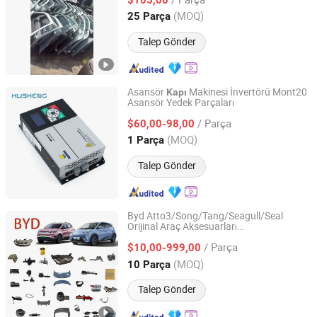
Shandong, China
Fiyat 2011
(MOQ)
25 Parça
Talep Gönder
Asansör
Makinesi İnvertörü Mont20
Kapı
Asansör Yedek Parçaları
Husheng Lift Parts Co., Ltd.
/ Parça
$60,00-98,00
Shaanxi, China
Fiyat 2022
(MOQ)
1 Parça
Talep Gönder
Byd Atto3/Song/Tang/Seagull/Seal
Orijinal Araç Aksesuarları
Shandong Sairui Huachen Auto Parts Co., Ltd
Hava/Kabin/Yağ Filtresi Amortisör Alaşım
/ Parça
Altın Dövme Jant Far
sı Araç Yedek
$10,00-999,00
Kapı
Parçaları
Shandong, China
Fiyat 2020
(MOQ)
10 Parça
Talep Gönder