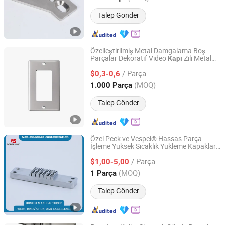
Talep Gönder
Özelleştirilmiş Metal Damgalama Boş
Parçalar Dekoratif Video
Zili Metal
Kapı
Guangdong Yubiao Hardware Co., Ltd.
Kasa Paneli
/ Parça
$0,3-0,6
Guangdong, China
Fiyat 2019
(MOQ)
1.000 Parça
Talep Gönder
Özel Peek ve Vespel® Hassas Parça
İşleme Yüksek Sıcaklık Yükleme Kapakları
Shenzhen Donghui Precision Mechanical & Electrical Co.,
için
Ltd.
/ Parça
$1,00-5,00
(MOQ)
1 Parça
Guangdong, China
Fiyat 2025
Talep Gönder