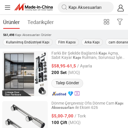
Ürünler
Tedarikçiler
Kapı Aksesuarları
Ürünler
561,498
Kullanılmış Endüstriyel Kapı
Film Kapısı
Arka Kapı
cam donanım
Farklı Bir Şekilde Bağlantılı
Açma,
Kapı
Sabit Kayar
Rulmanı, Sorunsuz İşlem
Kapı
ZHONGSHAN CITY GUMEITE HARDWARE PRODUCTS
için Premium Kayar
Sistemi
Kapı
CO., LTD.
/ Ayarla
$58,95-61,5
Aksesuarları
(MOQ)
200 Set
Guangdong, China
Fiyat 2021
Talep Gönder
Dönme Çerçevesiz Ofis Dönme Cam
Kapı
ile Eksen 626
Aksesuarları
Gaoyao Henslon Hardware Factory
/ Tork
$5,00-7,00
Guangdong, China
Fiyat 2021
(MOQ)
100 Çift