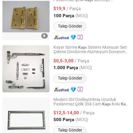
Ablinox (Guangdong) Precision Metal Technology Co.,
Aksesuarları
Ltd.
/ Parça
$19,9
(MOQ)
100 Parça
Guangdong, China
Fiyat 2012
Talep Gönder
Kayar Sürme
Sistemi Aksesuar Seti
Kapı
Çekme Döndürme Alüminyum Donanım
Guangdong Jinhuahai Aluminum Co., Ltd.
Pencere Aksesuarı
/ Parça
$0,5-3,00
Guangdong, China
Fiyat 2024
(MOQ)
1.000 Parça
Talep Gönder
Modern Stil Özelleştirilmiş Uzunluk
Paslanmaz Çelik 304 Cam
Kolu
Kapı
Kapı
JOSO CORPORATION
Aksesuarları
/ Parça
$12,5-14,00
Guangdong, China
Fiyat 2010
(MOQ)
500 Parça
Talep Gönder