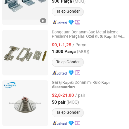
Henan, China
Fiyat 2025
(MOQ)
500 Parça
Talep Gönder
Dongguan Donanım Sac Metal İşleme
Presleme Parçaları Özel Kutu
lar ve
Kapı
Guangdong Yubiao Hardware Co., Ltd.
Pencereler Menteşe Paslanmaz Çelik
/ Parça
Alüminyum Kilit Anahtar
$0,1-1,25
Aksesuarları
Guangdong, China
Fiyat 2019
(MOQ)
1.000 Parça
Talep Gönder
Garaj
sı Donanımı Rulo
Kapı
Kapı
Aksesuarları
Zhengzhou Everbright Construction Material Co., Ltd.
/ pair
$2,8-21,00
Henan, China
Fiyat 2019
(MOQ)
50 pair
Talep Gönder