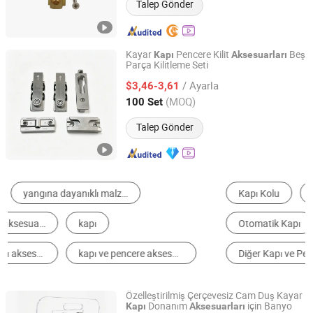
Talep Gönder
Kayar
Pencere Kilit
Beş
Kapı
Aksesuarları
Parça Kilitleme Seti
Foshan Lonye Technology Co., Ltd.
/ Ayarla
$3,46-3,61
Guangdong, China
Fiyat 2026
(MOQ)
100 Set
Talep Gönder
Kapı Kolu
Kapı Kilidi
Kapı ve Pencere Menteşesi
Otomatik Kapı
Mobilya Kolları ve Tutamaçları
Diğer Kapı ve Pencere Donanımları
Özelleştirilmiş Çerçevesiz Cam Duş Kayar
Donanım
için Banyo
Kapı
Aksesuarları
Prin Hardware Company Limited