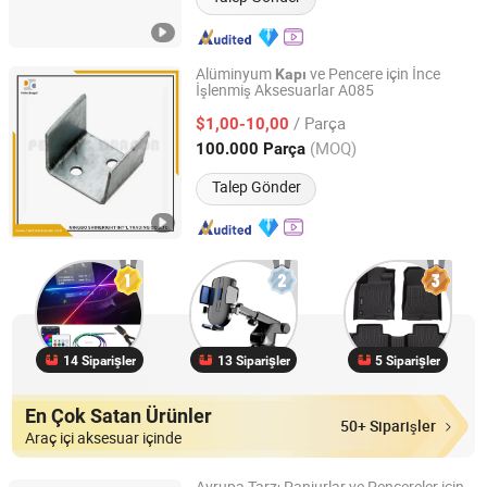
Alüminyum
ve Pencere için İnce
Kapı
İşlenmiş Aksesuarlar A085
Ningbo Shineright Int'l Trading Co., Ltd.
/ Parça
$1,00-10,00
Zhejiang, China
Fiyat 2016
(MOQ)
100.000 Parça
Talep Gönder
14 Siparişler
13 Siparişler
5 Siparişler
En Çok Satan Ürünler
50+ Siparişler
Araç içi aksesuar içinde