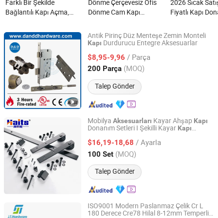
Farklı Bir Şekilde
Dönme Çerçevesiz Ofis
2026 Sıcak Satı
Bağlantılı Kapı Açma,
Dönme Cam Kapı
Fiyatlı Kapı Do
Sabit Kayar Kapı
Aksesuarları ile Eksen
Sistemi Linakg
Rulmanı, Sorunsuz İşlem
626 nedir?
80kg Dar Alüm
Antik Pirinç Düz Menteşe Zemin Monteli
için Premium Kayar Kapı
Çerçeve Sistem
Durdurucu Entegre Aksesuarlar
Kapı
D&D Hardware Industrial Co., Ltd.
Sistemi Aksesuarları
Tekerlekleri Kay
/ Parça
$8,95-9,96
nedir?
Aksesuarı nedir
Guangdong, China
Fiyat 2020
(MOQ)
200 Parça
Talep Gönder
Mobilya
Kayar Ahşap
Aksesuarları
Kapı
Donanım Setleri I Şekilli Kayar
Kapı
Jiangmen Tianhao Hardware And Electric Appliance
Tedarikçileri
Co.,Ltd
/ Ayarla
$16,19-18,68
(MOQ)
100 Set
Guangdong, China
Fiyat 2016
Talep Gönder
ISO9001 Modern Paslanmaz Çelik Cr L
180 Derece Cre78 Hilal 8-12mm Temperli
Jietai Hardware Limited