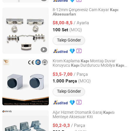
8-12mm Çerçevesiz Cam Kayar
Kapı
Aksesuarları
Gaoyao District Jinli Town Rongjunda Hardware Factory
/ Ayarla
$8,00-8,5
Guangdong, China
Fiyat 2020
(MOQ)
100 Set
Talep Gönder
Krom Kaplama
Montajı Duvar
Kapı
Koruyucu
Durdurucu Mobilya
Kapı
Kapı
Wenzhou Ruiji Hardware Products Co., Ltd.
Donanım
Aksesuarları
/ Parça
$3,5-7,00
Zhejiang, China
Fiyat 2015
(MOQ)
1.000 Parça
Talep Gönder
Ağır Hizmet Otomatik Garaj
sı
Kapı
Menteşe Aksesuar Kiti
Henan Cateraly Door Co., Ltd.
/ Parça
$0,2-0,3