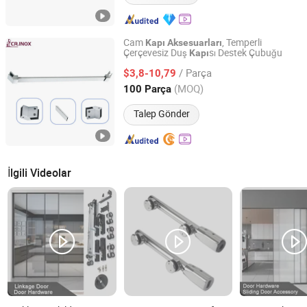
Cam
, Temperli
Kapı
Aksesuarları
Çerçevesiz Duş
sı Destek Çubuğu
Kapı
Zhaoqing Chengrui Hardware Manufacture Co., Ltd.
/ Parça
$3,8-10,79
Guangdong, China
Fiyat 2016
(MOQ)
100 Parça
Talep Gönder
İlgili Videolar