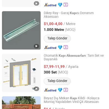
Dikey Ray - Garaj
sı Donanım
Kapı
Aksesuarı
JIANGSU JIEYANG TECHNOLOGY CO., LTD.
/ Metre
$1,00-4,00
Jiangsu, China
Fiyat 2009
(MOQ)
1.000 Metre
Talep Gönder
Otomatik
: Tam Set ve
Kapı
Aksesuarları
Dayanıklı
Dazhonghua (Guangdong) Metal Technology Co., Ltd.
/ Ayarla
$7,99-11,99
Guangdong, China
Fiyat 2025
(MOQ)
300 Set
Talep Gönder
Beyaz Dış Mekan
Kilidi - Kolayca
Kapı
Montaj Yapılabilen Vinil Çit Aksesuarı
Hangzhou Jiansen Hardware Co., Ltd.
/ Ayarla