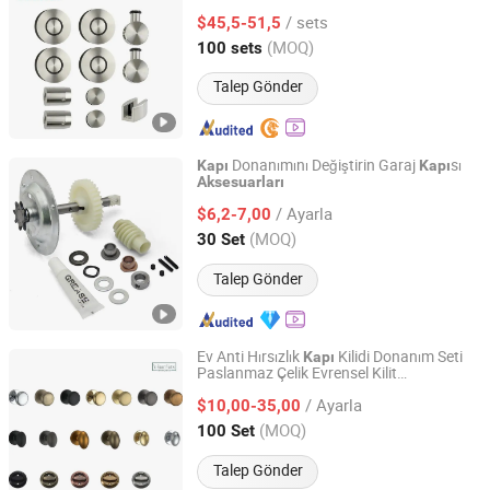
Çerçevesiz Cam Kayar Duş
sı Sistemi
Kapı
/ sets
$45,5-51,5
Aksesuarları
Guangdong, China
Fiyat 2024
(MOQ)
100 sets
Talep Gönder
Donanımını Değiştirin Garaj
sı
Kapı
Kapı
Aksesuarları
Giant Alarm System Co., Ltd.
/ Ayarla
$6,2-7,00
Fujian, China
Fiyat 2009
(MOQ)
30 Set
Talep Gönder
Ev Anti Hırsızlık
Kilidi Donanım Seti
Kapı
Paslanmaz Çelik Evrensel Kilit
Chongqing Priority Home Furnishings Co., Ltd.
Aksesuarları
/ Ayarla
$10,00-35,00
Chongqing, China
Fiyat 2025
(MOQ)
100 Set
Talep Gönder