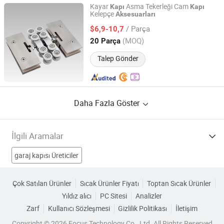
Kayar
Asma Tekerleği Cam
Kapı
Kapı
Kelepçe
Aksesuarları
Luoyang Bless Tungsten & Molybdenum Materials Co.,
Ltd.
/ Parça
$6,9-10,7
(MOQ)
20 Parça
Henan, China
Fiyat 2023
Talep Gönder
Daha Fazla Göster
İlgili Aramalar
garaj kapısı Üreticiler
yangına dayanıklı malzeme ile kapı Üreticiler
Çok Satılan Ürünler
Sıcak Ürünler Fiyatı
Toptan Sıcak Ürünler
Yıldız alıcı
PC Sitesi
Analizler
cam çelik kapı aksesuarları Üreticiler
kapı Üreticiler
Zarf
Kullanıcı Sözleşmesi
Gizlilik Politikası
İletişim
alüminyum kapı aksesuarları Fabrikalar
Copyright © 2026 Focus Technology Co., Ltd. All Rights Reserved