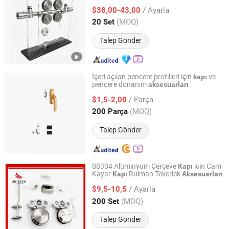
/ Ayarla
$38,00-43,00
Guangdong, China
Fiyat 2019
(MOQ)
20 Set
Talep Gönder
İçeri açılan pencere profilleri için
ve
kapı
pencere donanım
aksesuarları
YAER HARDWARE GROUP CO., LTD
/ Parça
$1,5-2,00
Zhejiang, China
Fiyat 2026
(MOQ)
200 Parça
Talep Gönder
SS304 Alüminyum Çerçeve
için Cam
Kapı
Kayar
Rulman Tekerlek
Kapı
Aksesuarları
Unitech Hardware Products Co., Limited
/ Ayarla
$9,5-10,5
Guangdong, China
Fiyat 2021
(MOQ)
200 Set
Talep Gönder