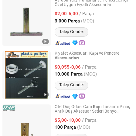
Avrupa Tarzı Panjurlar ve Pencereler için
Özel Uygun Fiyatlı Aksesuarlar
Ningbo Mingni Import And Export Co., Ltd.
/ Parça
$2,00-5,00
Zhejiang, China
Fiyat 2020
(MOQ)
3.000 Parça
Talep Gönder
Kıyafet Aksesuarı,
ve Pencere
Kapı
Aksesuarları
NINGBO GUOLI PULLEY MANUFACTURE CO., LTD.
/ Parça
$0,055-0,06
Zhejiang, China
Fiyat 2004
(MOQ)
10.000 Parça
Talep Gönder
Otel Duş Odası Cam
Tasarımı Pirinç
Kapı
Antik Duş Aksesuar Setleri Banyo
Jiangmen Infinity Import and Export Co., Ltd.
Aksesuarları
/ Parça
$5,00-10,00
Guangdong, China
Fiyat 2021
(MOQ)
100 Parça