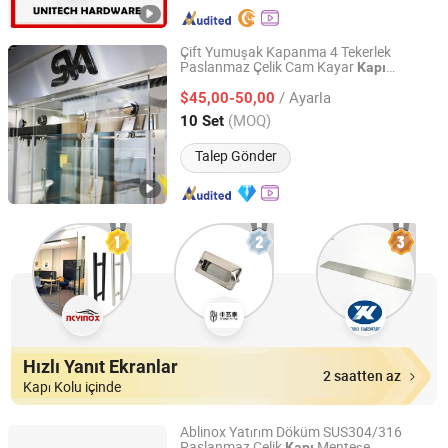
Çift Yumuşak Kapanma 4 Tekerlek
Paslanmaz Çelik Cam Kayar
Kapı
Guangdong SVA Precision Technology Co., Ltd.
Aksesuarları
/ Ayarla
$45,00-50,00
Guangdong, China
Fiyat 2020
(MOQ)
10 Set
Talep Gönder
Hızlı Yanıt Ekranlar
2 saatten az
Kapı Kolu içinde
Ablinox Yatırım Döküm SUS304/316
Paslanmaz Çelik
Menteşe
Kapı