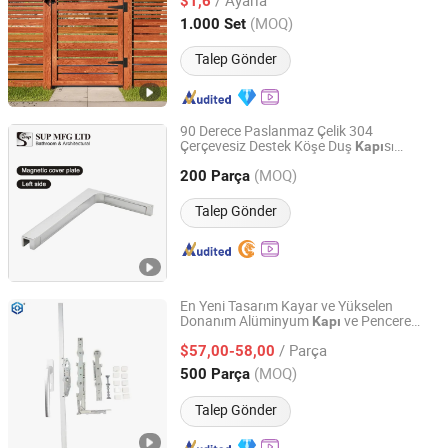
$1,6
Zhejiang, China
Fiyat 2022
(MOQ)
1.000 Set
Talep Gönder
90 Derece Paslanmaz Çelik 304
Çerçevesiz Destek Köşe Duş
sı
Kapı
Sup Mfg Limited
Aksesuarları
(MOQ)
200 Parça
Guangdong, China
Fiyat 2024
Talep Gönder
En Yeni Tasarım Kayar ve Yükselen
Donanım Alüminyum
ve Pencere
Kapı
EC Hardware Co., Ltd.
Aksesuarları
/ Parça
$57,00-58,00
Guangdong, China
Fiyat 2015
(MOQ)
500 Parça
Talep Gönder