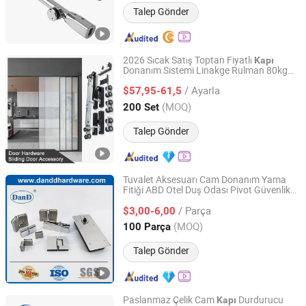
Talep Gönder
2026 Sıcak Satış Toptan Fiyatlı
Kapı
Donanım Sistemi Linakge Rulman 80kg
ZHONGSHAN CITY GUMEITE HARDWARE PRODUCTS
Dar Alüminyum Çerçeve Sistemi Donanım
CO., LTD.
/ Ayarla
Tekerlekleri Kayar
Aksesuarı
$57,95-61,5
Kapı
(MOQ)
200 Set
Guangdong, China
Fiyat 2021
Talep Gönder
Tuvalet Aksesuarı Cam Donanım Yama
Fitiği ABD Otel Duş Odası Pivot Güvenlik
D&D HARDWARE INDUSTRIAL CO., LIMITED
Banyo Toptan Kayar İki Kanatlı
Kapı
/ Parça
Modern Yüksek Kalite Banyo
$3,00-6,00
Aksesuarları
Guangdong, China
Fiyat 2020
(MOQ)
100 Parça
Talep Gönder
Paslanmaz Çelik Cam
Durdurucu
Kapı