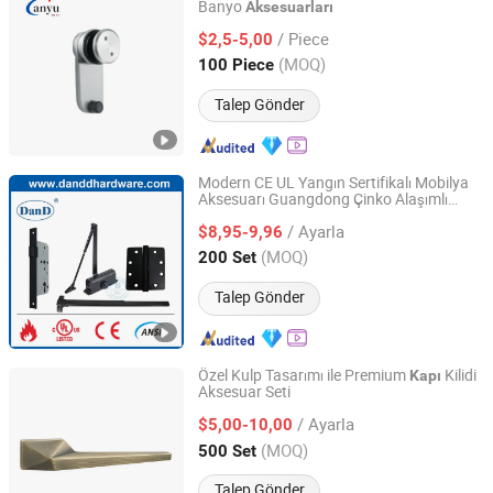
Banyo
Aksesuarları
Zhaoqing Anyu Technology Co., Ltd
/ Piece
$2,5-5,00
Guangdong, China
Fiyat 2025
(MOQ)
100 Piece
Talep Gönder
Modern CE UL Yangın Sertifikalı Mobilya
Aksesuarı Guangdong Çinko Alaşımlı
D&D HARDWARE INDUSTRIAL CO., LIMITED
Katlanır
Kapatıcı Dolap Pencere
Kapı
/ Ayarla
Donanımı OEM Türkiye Cam Kayar
$8,95-9,96
Kapı
Güvenlik
Aksesuarları
Guangdong, China
Fiyat 2020
(MOQ)
200 Set
Talep Gönder
Özel Kulp Tasarımı ile Premium
Kilidi
Kapı
Aksesuar Seti
Wenzhou Haoguan Lock Technology Co., Ltd
/ Ayarla
$5,00-10,00
Zhejiang, China
Fiyat 2023
(MOQ)
500 Set
Talep Gönder