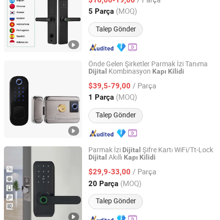
Zhejiang, China
Fiyat 2017
(MOQ)
5 Parça
Talep Gönder
Önde Gelen Şirketler Parmak İzi Tanıma
Kombinasyon
Dijital
Kapı
Kilidi
Zhongshan Fuxianglai Hardware Technology Co.,Ltd.
/ Parça
$39,5-79,00
Guangdong, China
Fiyat 2025
(MOQ)
1 Parça
Talep Gönder
Parmak İzi
Şifre Kartı WiFi/Tt-Lock
Dijital
Akıllı
Dijital
Kapı
Kilidi
Fujian Chainfun Electronic Technology Co., Ltd.
/ Parça
$29,9-33,00
Fujian, China
Fiyat 2022
(MOQ)
20 Parça
Talep Gönder