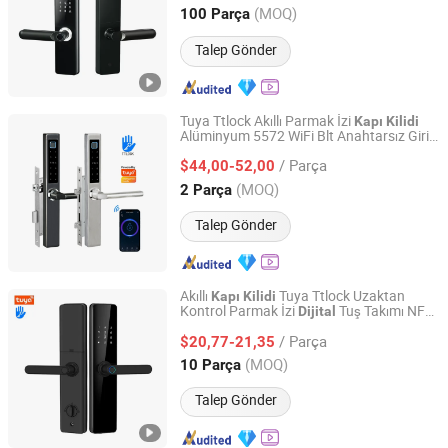
Guangdong, China
Fiyat 2025
(MOQ)
100 Parça
Talep Gönder
Tuya Ttlock Akıllı Parmak İzi
Kapı
Kilidi
Alüminyum 5572 WiFi Blt Anahtarsız Giriş
Dongguan Cardoria Technology Co., Ltd.
Kilit
Dijital
/ Parça
$44,00-52,00
Guangdong, China
Fiyat 2026
(MOQ)
2 Parça
Talep Gönder
Akıllı
Tuya Ttlock Uzaktan
Kapı
Kilidi
Kontrol Parmak İzi
Tuş Takımı NFC
Dijital
Jiangxi krovi Information Technology Co., Ltd.
Kodu Ahşap
Bulut Oteli için
Kapı
/ Parça
$20,77-21,35
Jiangxi, China
Fiyat 2025
(MOQ)
10 Parça
Talep Gönder