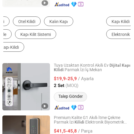
Kapı Kilidi
Şifreli Kilit
Kartlı Kilit
Elektronik Kilit
Kapı Kolu
Asma Kilit
Tuya Uzaktan Kontrol Akıllı Ev
Dijital
Kapı
Parmak İzi İç Mekan
Kilidi
Guangzhou Longterm Technology Co.,Ltd.
/ Ayarla
$19,9-25,9
Guangdong, China
Fiyat 2013
(MOQ)
2 Set
Talep Gönder
Premium Kalite G1 Akıllı İtme Çekme
Parmak İzi
Elektronik Biyometrik
Kilidi
Zhongshan Fuxianglai Hardware Technology Co.,Ltd.
Ev için
Dijital
Kapı
Kilidi
/ Parça
$41,5-45,8