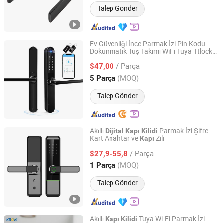
Talep Gönder
Ev Güvenliği İnce Parmak İzi Pin Kodu
Dokunmatik Tuş Takımı WiFi Tuya Ttlock
Hui Zhenfeng Technology (Shenzhen) Co., Ltd.
Akıllı
ile Kulp,
Akıllı
Kapı
Kilidi
Dijital
/ Parça
Hırsızlık Önleyici Ev Deposu
$47,00
Kilidi
Guangdong, China
Fiyat 2024
(MOQ)
5 Parça
Talep Gönder
Akıllı
Parmak İzi Şifre
Dijital
Kapı
Kilidi
Kart Anahtar ve
Zili
Kapı
Zhongshan Fuxianglai Hardware Technology Co.,Ltd.
/ Parça
$27,9-55,8
Guangdong, China
Fiyat 2025
(MOQ)
1 Parça
Talep Gönder
Akıllı
Tuya Wi-Fi Parmak İzi
Kapı
Kilidi