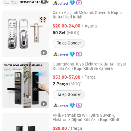
Çinko Alaşımlı Mekanik Güvenlik
sı
Kapı
Kod
Dijital
Kilidi
EC Hardware Co., Ltd.
/ Ayarla
$20,00-24,00
Guangdong, China
Fiyat 2015
(MOQ)
50 Set
Talep Gönder
Guangdong Tuya Elektronik
Kayar
Dijital
Kulplu Akıllı
ile Kamera
Kapı
Kilidi
MATRX TECHNOLOGY LIMITED
/ Parça
$53,00-57,00
Guangdong, China
Fiyat 2022
(MOQ)
2 Parça
Talep Gönder
Akıllı Parmak İzi WiFi Şifre Güvenliği
Elektronik
Kilit Akıllı
Dijital
Kapı
Kilidi
Dongguan Shuofei Metal Technology Co., Ltd.
/ Parça
$28,00