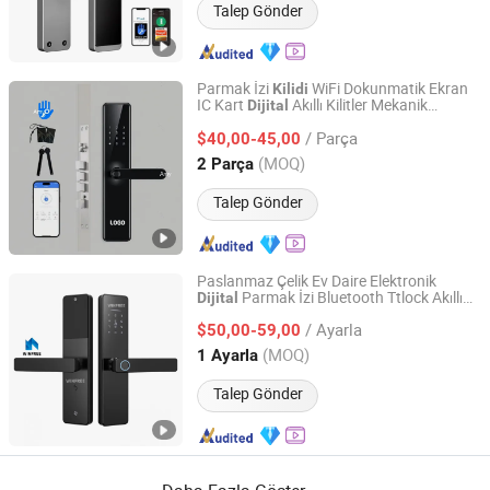
Talep Gönder
Parmak İzi
WiFi Dokunmatik Ekran
Kilidi
IC Kart
Akıllı Kilitler Mekanik
Dijital
Shenzhen Everlead Electronics Co., Ltd.
Anahtar ile Tuya Ev Güvenliği Akıllı
Kapı
/ Parça
$40,00-45,00
Kilidi
Guangdong, China
Fiyat 2022
(MOQ)
2 Parça
Talep Gönder
Paslanmaz Çelik Ev Daire Elektronik
Parmak İzi Bluetooth Ttlock Akıllı
Dijital
Guangzhou Longterm Technology Co.,Ltd.
Kapı
Kilidi
/ Ayarla
$50,00-59,00
Guangdong, China
Fiyat 2013
(MOQ)
1 Ayarla
Talep Gönder