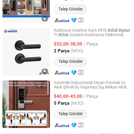
Talep Gönder
Kablosuz Anahtar Kartı RFID
Kilidi
Dijital
Tt
Güvenli Anahtarsız Elektronik
Kilidi
MATRX TECHNOLOGY LIMITED
Akıllı
Parmak İzi Kolu
Kapı
Kilidi
/ Parça
$32,00-38,00
Guangdong, China
Fiyat 2022
(MOQ)
2 Parça
Talep Gönder
Güvenlik Dokunmatik Ekran Parmak İzi
Akıllı Şifreli Su Geçirmez Dış Mekan Akıllı
Guangzhou Shenmao Hardware Electrical Appliance Co.,
Kapı
Kilidi
Ltd
/ Parça
$40,00-43,00
(MOQ)
5 Parça
Guangdong, China
Fiyat 2023
Talep Gönder