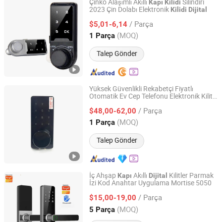
Çinko Alaşımlı Akıllı
Silindiri
Kapı
Kilidi
2023 Çin Dolabı Elektronik
Kilidi
Dijital
Zhejiang Shengyuan Automation Technology Co., Ltd.
/ Parça
$5,01-6,14
Zhejiang, China
Fiyat 2023
(MOQ)
1 Parça
Talep Gönder
Yüksek Güvenlikli Rekabetçi Fiyatlı
Otomatik Ev Cep Telefonu Elektronik Kilit
Shenzhen Nordson Electronic Co., Ltd.
Elektronik Kilit Tuya Ttlock
Dijital
/ Parça
Uygulaması Akıllı Kilit WiFi Akıllı
$48,00-62,00
Kapı
Kilidi
Guangdong, China
Fiyat 2015
(MOQ)
1 Parça
Talep Gönder
İç Ahşap
Akıllı
Kilitler Parmak
Kapı
Dijital
İzi Kod Anahtar Uygulama Mortise 5050
Yongkang QianZhe Industry & Trade Co., Ltd.
/ Parça
$15,00-19,00
Zhejiang, China
Fiyat 2017
(MOQ)
5 Parça