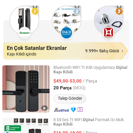
En Çok Satanlar Ekranlar
9.999+ Satış Gücü
Kapı Kilidi içinde
Bluetooth WiFi Tt Kilit Uygulaması
Dijital
Kapı
Kilidi
Fujian Chainfun Electronic Technology Co., Ltd.
/ Parça
$49,00-53,00
Fujian, China
Fiyat 2022
(MOQ)
20 Parça
Talep Gönder
8 Dil Ses Tt WiFi
Parmak İzi Akıllı
Dijital
Kapı
Kilidi
Yongkang QianZhe Industry & Trade Co., Ltd.
/ Parça
$16,00-19,00