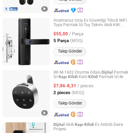
Anahtarsız Giriş Ev Güvenliği Ttlock WiFi
Tuya Parmak İzi Tuş Takımı Akıllı Kilit
Hui Zhenfeng Technology (Shenzhen) Co., Ltd.
Dokunmatik
Pin Kodu Kolay
Dijital
/ Parça
Kurulum Bluetooth Elektronik Güvenlik
$55,00
Kapı
Kilidi
Guangdong, China
Fiyat 2024
(MOQ)
5 Parça
Talep Gönder
Wt-M-1602 Oturma Odası
Parmak
Dijital
İzi
Kam
Parmak İzi ile
Kapı
Kilidi
Kilidi
Zhejiang Shengyuan Automation Technology Co., Ltd.
/ pieces
$7,86-8,31
Zhejiang, China
Fiyat 2023
(MOQ)
2 pieces
Talep Gönder
Akıllı
Ev Airbnb Daire
Dijital
Kapı
Kilidi
Projesi
Fujian Chainfun Electronic Technology Co., Ltd.