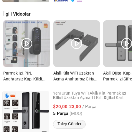
İlgili Videolar
Parmak İzi, PIN,
Akıllı Kilit WiFi Uzaktan
Akıllı Dijital Kapı
Anahtarsız Kapı Kilidi,
Açma Anahtarsız Giriş
Parmak İzi Şifr
Tuya Uygulaması ile,
Dijital Şifre Su Geçirmez
Anahtar ve Kapı 
Elektronik Dijital Kilit, Ön
Biyometrik Parmak İzi
nedir?
Yeni Ürün Tuya WiFi Akıllı Kilit Parmak İzi
Kapı için Akıllı Kilit, Ahşap
Kapı Kilidi nedir?
Uzaktan Açma Tt Kilit
Kart
Kilidi
Dijital
Yongkang QianZhe Industry & Trade Co., Ltd.
Anahtar Akıllı
(D-SE16)
Kapı
Kilidi
Güvenlik Bahçe Kapıları
/ Parça
$20,00-23,00
için Uygun nedir?
Zhejiang, China
Fiyat 2017
(MOQ)
5 Parça
Talep Gönder