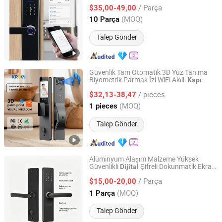
/ Parça
$35,00-49,00
Fujian, China
Fiyat 2022
(MOQ)
10 Parça
Talep Gönder
Güvenlik Tam Otomatik 3D Yüz Tanıma
Biyometrik Parmak İzi WiFi Akıllı
Kapı
Jiangxi krovi Information Technology Co., Ltd.
Dış Mekan
Anahtarsız Krovi
Kilidi
Dijital
/ pieces
Pr12
$32,13-38,47
Jiangxi, China
Fiyat 2025
(MOQ)
1 pieces
Talep Gönder
Alüminyum Alaşım Malzeme Yüksek
Güvenlikli
Şifreli Dokunmatik Ekran
Dijital
Ningbo GLGW Nova Materials Technology Co., Ltd.
Tuş Takımı
Akıllı Elektronik Kilit
Kapı
/ Parça
Daireler Evler Oteller için
$15,00-20,00
Zhejiang, China
Fiyat 2025
(MOQ)
1 Parça
Talep Gönder