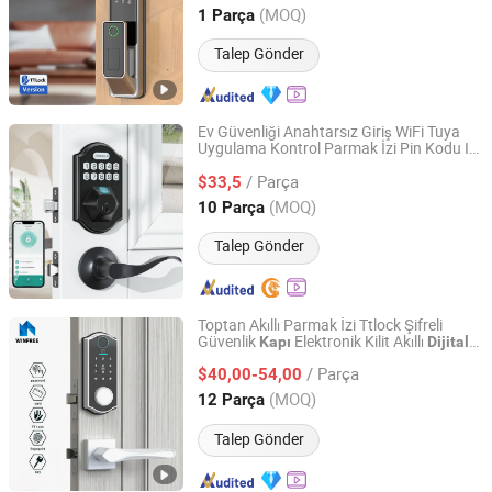
Guangdong, China
Fiyat 2025
(MOQ)
1 Parça
Talep Gönder
Ev Güvenliği Anahtarsız Giriş WiFi Tuya
Uygulama Kontrol Parmak İzi Pin Kodu IC
Hui Zhenfeng Technology (Shenzhen) Co., Ltd.
Kart Biyometrik Akıllı Fiziksel
Tuş
Dijital
/ Parça
Takımı
Kolu ile Set
$33,5
Kapı
Kilidi
Guangdong, China
Fiyat 2024
(MOQ)
10 Parça
Talep Gönder
Toptan Akıllı Parmak İzi Ttlock Şifreli
Güvenlik
Elektronik Kilit Akıllı
Kapı
Dijital
Guangzhou Longterm Technology Co.,Ltd.
Kilit
/ Parça
$40,00-54,00
Guangdong, China
Fiyat 2013
(MOQ)
12 Parça
Talep Gönder