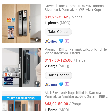
Güvenlik Tam Otomatik 3D Yüz Tanıma
Biyometrik Parmak İzi WiFi Akıllı
Kapı
Jiangxi krovi Information Technology Co., Ltd.
Dış Mekan
Anahtarsız Krovi
Kilidi
Dijital
/ pieces
Pr08
$32,26-39,42
Jiangxi, China
Fiyat 2025
(MOQ)
1 pieces
Talep Gönder
Premium
Parmak İzi
ile
Dijital
Kapı
Kilidi
Video Interkom Sistemi
Zhongshan Fuxianglai Hardware Technology Co.,Ltd.
/ Parça
$117,00-125,00
Guangdong, China
Fiyat 2025
(MOQ)
2 Parça
Talep Gönder
Akıllı Elektronik
ile Kamera
Kapı
Kilidi
Parmak İzi Anahtarsız Giriş Sistemi
Dijital
Zhongshan Fuxianglai Hardware Technology Co.,Ltd.
Kod ile Açma Ev Ofis Bina Güvenliği
/ Parça
$43,00-50,00
Guangdong, China
Fiyat 2025
(MOQ)
1 Parça