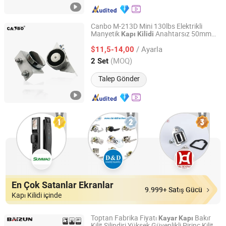
Canbo M-213D Mini 130lbs Elektrikli
Manyetik
Anahtarsız 50mm
Kapı
Kilidi
Shenzhen Winfor Canbo Technology Co., Ltd.
Arka Kısım için Otomatik
Kayar
Kapı
/ Ayarla
$11,5-14,00
Guangdong, China
Fiyat 2025
(MOQ)
2 Set
Talep Gönder
En Çok Satanlar Ekranlar
9.999+ Satış Gücü
Kapı Kilidi içinde
Toptan Fabrika Fiyatı
Bakır
Kayar
Kapı
Kilit Silindiri Yüksek Güvenlikli Pirinç Kilit