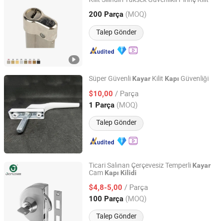
Wenzhou Guangda Lock Industry Co., Ltd.
(MOQ)
200 Parça
Zhejiang, China
Fiyat 2021
Talep Gönder
Süper Güvenli
Kilit
Güvenliği
Kayar
Kapı
SUPER HARDWARE CO.,LTD
/ Parça
$10,00
(MOQ)
1 Parça
Zhejiang, China
Fiyat 2013
Talep Gönder
Ticari Salınan Çerçevesiz Temperli
Kayar
Cam
Kapı
Kilidi
Zhaoqing Gaoyao Jinhuida Hardware Products Co., Ltd.
/ Parça
$4,8-5,00
Guangdong, China
Fiyat 2018
(MOQ)
100 Parça
Talep Gönder