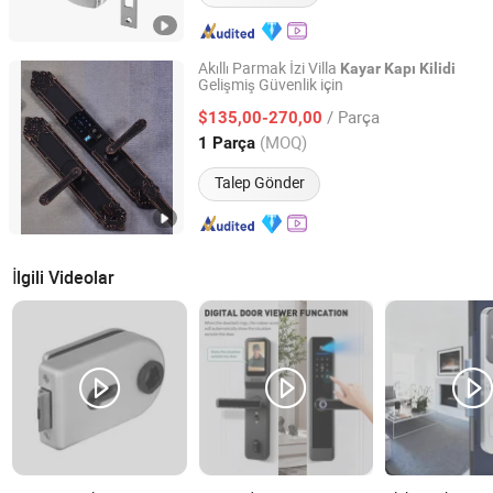
Akıllı Parmak İzi Villa
Kayar
Kapı
Kilidi
Gelişmiş Güvenlik için
Zhongshan Fuxianglai Hardware Technology Co.,Ltd.
/ Parça
$135,00-270,00
Guangdong, China
Fiyat 2025
(MOQ)
1 Parça
Talep Gönder
İlgili Videolar