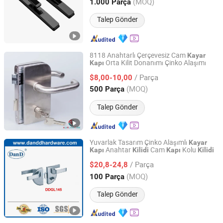
Zhejiang, China
Fiyat 2005
(MOQ)
1.000 Parça
Talep Gönder
8118 Anahtarlı Çerçevesiz Cam
Kayar
Orta Kilit Donanımı Çinko Alaşımı
Kapı
XIEHE UNION HARDWARE CO., LTD.
/ Parça
$8,00-10,00
Guangdong, China
Fiyat 2020
(MOQ)
500 Parça
Talep Gönder
Yuvarlak Tasarım Çinko Alaşımlı
Kayar
Anahtar
Cam
Kolu
Kapı
Kilidi
Kapı
Kilidi
D&D HARDWARE INDUSTRIAL CO., LIMITED
/ Parça
$20,8-24,8
Guangdong, China
Fiyat 2020
(MOQ)
100 Parça
Talep Gönder