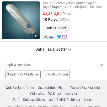
Sk1-401 Profesyonel Fabrika Yapımı
Deniz
/ Kendiliğinden Kilitlenen
Kapı
Kilidi
Shangkun Industrial Technology Co., Ltd.
Kilitleri
Kayar
Kapı
/ Parça
$3,38-3,5
Guangdong, China
Fiyat 2020
(MOQ)
10 Parça
Talep Gönder
Daha Fazla Göster
İlgili Aramalar
Silindirik Kilit Üreticiler
El Kilidi Üreticiler
Otel Kilidi Üreticiler
kapı Üreticiler
Çok Satılan Ürünler
Sıcak Ürünler Fiyatı
Toptan Sıcak Ürünler
Yıldız alıcı
PC Sitesi
Analizler
Alüminyum Kayar Kapı Fabrikalar
Kapıyı Kilitle Fabrikalar
Zarf
Kullanıcı Sözleşmesi
Gizlilik Politikası
İletişim
Kapı Kilit Sistemi Fabrikalar
Zincir Kilidi Fabrikalar
Copyright © 2026 Focus Technology Co., Ltd. All Rights Reserved