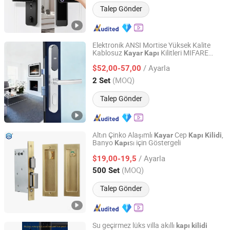
Talep Gönder
Elektronik ANSI Mortise Yüksek Kalite
Kablosuz
Kilitleri MIFARE
Kayar
Kapı
Shenzhen Everlead Electronics Co., Ltd.
Kartları Tüm-RFID Kilit Kombinasyonlu
/ Ayarla
Otel
Yönetim Yazılımı ile
$52,00-57,00
Kilidi
Guangdong, China
Fiyat 2022
(MOQ)
2 Set
Talep Gönder
Altın Çinko Alaşımlı
Cep
,
Kayar
Kapı
Kilidi
Banyo
sı için Göstergeli
Kapı
EC Hardware Co., Ltd.
/ Ayarla
$19,00-19,5
Guangdong, China
Fiyat 2015
(MOQ)
500 Set
Talep Gönder
Su geçirmez lüks villa akıllı
kapı
kilidi