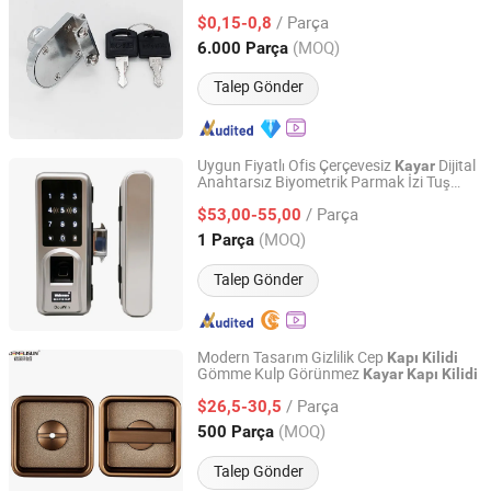
/ Parça
$0,15-0,8
Zhejiang, China
Fiyat 2009
(MOQ)
6.000 Parça
Talep Gönder
Uygun Fiyatlı Ofis Çerçevesiz
Dijital
Kayar
Anahtarsız Biyometrik Parmak İzi Tuş
Douwin Int'l Industry Limited
Takımlı
Akıllı Cam
Kayar
Kapı
Kilidi
/ Parça
$53,00-55,00
Guangdong, China
Fiyat 2013
(MOQ)
1 Parça
Talep Gönder
Modern Tasarım Gizlilik Cep
Kapı
Kilidi
Gömme Kulp Görünmez
Kayar
Kapı
Kilidi
Wenzhou Liwang Hardware Technology Co., Ltd.
/ Parça
$26,5-30,5
Zhejiang, China
Fiyat 2023
(MOQ)
500 Parça
Talep Gönder