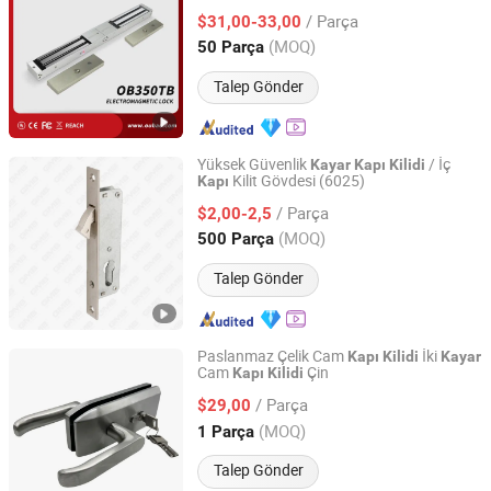
Kapı
Kilidi
/ Parça
$31,00-33,00
Zhejiang, China
Fiyat 2003
(MOQ)
50 Parça
Talep Gönder
Yüksek Güvenlik
/ İç
Kayar
Kapı
Kilidi
Kilit Gövdesi (6025)
Kapı
Wuxi GMB International Corporation
/ Parça
$2,00-2,5
Jiangsu, China
Fiyat 2009
(MOQ)
500 Parça
Talep Gönder
Paslanmaz Çelik Cam
İki
Kapı
Kilidi
Kayar
Cam
Çin
Kapı
Kilidi
Zhaoqing Nuofeng Intelligent Technology Co., Ltd.
/ Parça
$29,00
Guangdong, China
Fiyat 2025
(MOQ)
1 Parça
Talep Gönder