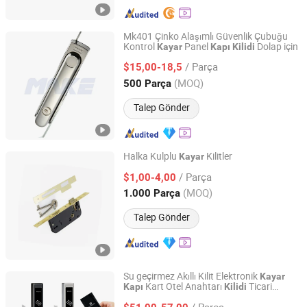
Mk401 Çinko Alaşımlı Güvenlik Çubuğu
Kontrol
Panel
Dolap için
Kayar
Kapı
Kilidi
Xiamen Make Security Technology Co., Ltd.
/ Parça
$15,00-18,5
Fujian, China
Fiyat 2026
(MOQ)
500 Parça
Talep Gönder
Halka Kulplu
Kilitler
Kayar
Nanjing Toutru Trading Co., Ltd.
/ Parça
$1,00-4,00
(MOQ)
1.000 Parça
Jiangsu, China
Fiyat 2022
Talep Gönder
Su geçirmez Akıllı Kilit Elektronik
Kayar
Kart Otel Anahtarı
Ticari
Kapı
Kilidi
Dongguan Cardoria Technology Co., Ltd.
Alüminyum
Kapı
Kilidi
/ Parça