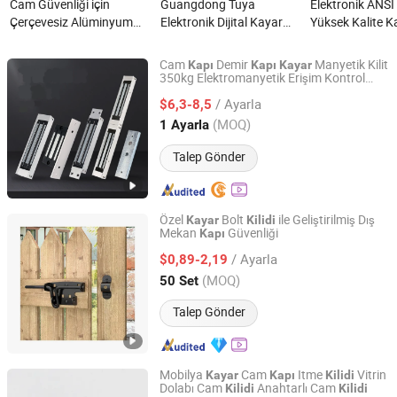
Cam Güvenliği için
Guangdong Tuya
Elektronik ANSI
Çerçevesiz Alüminyum
Elektronik Dijital Kayar
Yüksek Kalite K
Kayar Cam Kapı Kilidi,
Kulplu Akıllı Kapı Kilidi ile
Kayar Kapı Kilitl
Silindirik Kapı Kilidi ile
Kamera nedir?
MIFARE Kartlar
Cam
Demir
Manyetik Kilit
Kapı
Kapı
Kayar
Kolları Kaydırmalı Kilit
RFID Kilit Komb
350kg Elektromanyetik Erişim Kontrol
Hebei Qiniu Machinery Equipment Co., Ltd.
Kilidi
Üreticisi nedir?
Otel Kilidi Yöne
/ Ayarla
$6,3-8,5
Yazılımı ile nedi
Hebei, China
Fiyat 2023
(MOQ)
1 Ayarla
Talep Gönder
Özel
Bolt
ile Geliştirilmiş Dış
Kayar
Kilidi
Mekan
Güvenliği
Kapı
Hangzhou Jiansen Hardware Co., Ltd.
/ Ayarla
$0,89-2,19
Zhejiang, China
Fiyat 2022
(MOQ)
50 Set
Talep Gönder
Mobilya
Cam
Itme
Vitrin
Kayar
Kapı
Kilidi
Dolabı Cam
Anahtarlı Cam
Kilidi
Kilidi
Lanxi Kingway International Trade Co., Ltd.