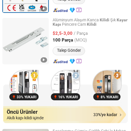
Alüminyum Alaşım Kanca
Şık
Kilidi
Kayar
Pencere Cam
Kapı
Kilidi
Guangdong Runo Hardware Technology Co., Ltd
/ Parça
$2,5-3,00
Guangdong, China
Fiyat 2025
(MOQ)
100 Parça
Talep Gönder
33% YUKARI
16% YUKARI
8% YUKARI
Öncü Ürünler
33%'ye kadar
Akıllı kapı kilidi içinde