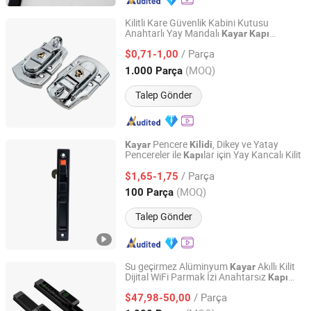
Kilitli Kare Güvenlik Kabini Kutusu
Anahtarlı Yay Mandalı
Kayar
Kapı
Hangzhou Happyfull Import & Export Co., Ltd.
Pencere Donanımı için Metal Kilitler
/ Parça
$0,71-1,00
Zhejiang, China
Fiyat 2018
(MOQ)
1.000 Parça
Talep Gönder
Pencere
, Dikey ve Yatay
Kayar
Kilidi
Pencereler ile
lar için Yay Kancalı Kilit
Kapı
Ganzhou Jinliwang Technology Co., Ltd
/ Parça
$1,65-1,75
Jiangxi, China
Fiyat 2025
(MOQ)
100 Parça
Talep Gönder
Su geçirmez Alüminyum
Akıllı Kilit
Kayar
Dijital WiFi Parmak İzi Anahtarsız
Kapı
TOKING HOLDING GROUP LIMITED
Ahşap Çelik
Cam
Bulut
Kilidi
Kayar
Kapı
/ Parça
Verisi
$47,98-50,00