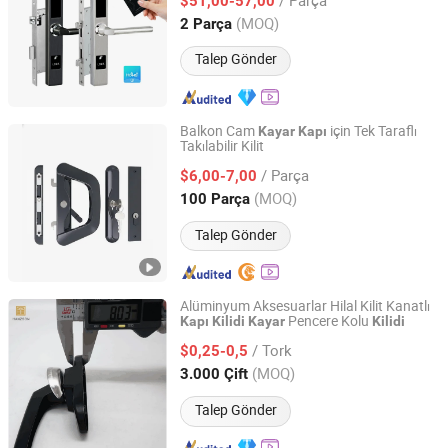
$51,00-57,00
Guangdong, China
Fiyat 2026
(MOQ)
2 Parça
Talep Gönder
Balkon Cam
için Tek Taraflı
Kayar
Kapı
Takılabilir Kilit
Foshan Hooke Aluminium Products Co., Ltd.
/ Parça
$6,00-7,00
Guangdong, China
Fiyat 2025
(MOQ)
100 Parça
Talep Gönder
Alüminyum Aksesuarlar Hilal Kilit Kanatlı
Pencere Kolu
Kapı
Kilidi
Kayar
Kilidi
Foshan Hanzson Building Materials Co., Ltd.
/ Tork
$0,25-0,5
Guangdong, China
Fiyat 2026
(MOQ)
3.000 Çift
Talep Gönder