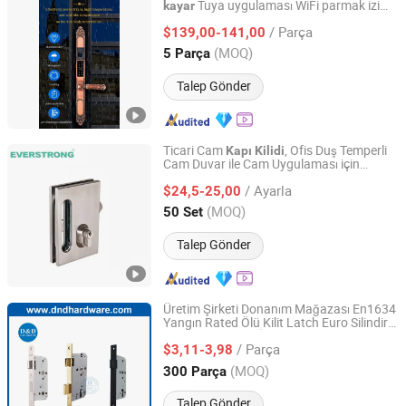
Tuya uygulaması WiFi parmak izi
kayar
Guangzhou Shenmao Hardware Electrical Appliance Co.,
anahtarsız şifreli
Ltd
/ Parça
$139,00-141,00
(MOQ)
5 Parça
Guangdong, China
Fiyat 2023
Talep Gönder
Ticari Cam
, Ofis Duş Temperli
Kapı
Kilidi
Cam Duvar ile Cam Uygulaması için
Foshan Everstrong Hardware Products Co., Ltd.
Çerçevesiz Paslanmaz Çelik
Kayar
Kapı
/ Ayarla
$24,5-25,00
Kilidi
Guangdong, China
Fiyat 2023
(MOQ)
50 Set
Talep Gönder
Üretim Şirketi Donanım Mağazası En1634
Yangın Rated Ölü Kilit Latch Euro Silindiri
D&D Hardware Industrial Co., Ltd.
En12209 Ev Villa İç
Ahşap
Kayar
Kapı
/ Parça
Kolu Anahtar Mortise
$3,11-3,98
Kilidi
Guangdong, China
Fiyat 2020
(MOQ)
300 Parça
Talep Gönder