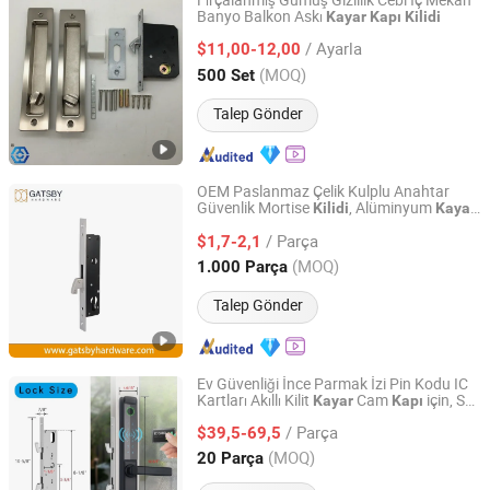
Fırçalanmış Gümüş Gizlilik Cebi İç Mekan
Banyo Balkon Askı
Kayar
Kapı
Kilidi
EC Hardware Co., Ltd.
/ Ayarla
$11,00-12,00
Guangdong, China
Fiyat 2015
(MOQ)
500 Set
Talep Gönder
OEM Paslanmaz Çelik Kulplu Anahtar
Güvenlik Mortise
, Alüminyum
Kilidi
Kayar
Nanjing Gatsby Archdow Hardware Tech. Co., Ltd.
Cam
için Kanca ile
Kapı
/ Parça
$1,7-2,1
Jiangsu, China
Fiyat 2026
(MOQ)
1.000 Parça
Talep Gönder
Ev Güvenliği İnce Parmak İzi Pin Kodu IC
Kartları Akıllı Kilit
Cam
için, Su
Kayar
Kapı
Hui Zhenfeng Technology (Shenzhen) Co., Ltd.
Geçirmez, Kanca ile, WiFi Tuya Ttlock
/ Parça
Uygulama Kontrol Dijital Tuş Takımı ve
$39,5-69,5
Kulp
Guangdong, China
Fiyat 2024
(MOQ)
20 Parça