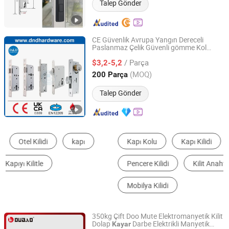
Talep Gönder
CE Güvenlik Avrupa Yangın Dereceli
Paslanmaz Çelik Güvenli gömme Kol
D&D Hardware Industrial Co., Ltd.
Metal SUS Ticari Ahşap silindir Manyetik
/ Parça
Anahtar Çinko
İç Guangdong
$3,2-5,2
kayar
kapı
Kilidi
Guangdong, China
Fiyat 2020
(MOQ)
200 Parça
Talep Gönder
Kapı Kolu
Kapı Kilidi
Pencere Kolu
Pencere Kilidi
Kilit Anahtarı ve Aksesuarları
Mobilya Kilidi
350kg Çift Doo Mute Elektromanyetik Kilit
Dolap
Darbe Elektrikli Manyetik
Kayar
Oubao Security Technology Co., Ltd.