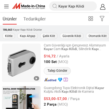
Ürünler
Tedarikçiler
Kayar Kapı Kilidi
Ürünler
186,663
Kilitle
Kapı Ahşap
Çelik Kilit
Güvenlik Kilidi
Otomatik Kilit
Cam Güvenliği için Çerçevesiz Alüminyum
Cam
, Silindirik
Kayar
Kapı
Kilidi
Kapı
Prin Hardware Company Limited
ile Kolları Kaydırmalı Kilit Üreticisi
Kilidi
/ Ayarla
$16,72
Guangdong, China
Fiyat 2019
(MOQ)
100 Set
Talep Gönder
Guangdong Tuya Elektronik Dijital
Kayar
Kulplu Akıllı
ile Kamera
Kapı
Kilidi
MATRX TECHNOLOGY LIMITED
/ Parça
$53,00-57,00
Guangdong, China
Fiyat 2022
(MOQ)
2 Parça