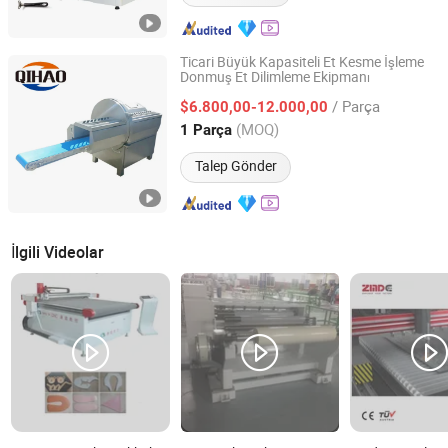
Ticari Büyük Kapasiteli Et Kesme İşleme
Donmuş Et Dilimleme Ekipmanı
Zhucheng Qihao Machinery Co., Ltd
/ Parça
$6.800,00-12.000,00
Shandong, China
Fiyat 2026
(MOQ)
1 Parça
Talep Gönder
İlgili Videolar