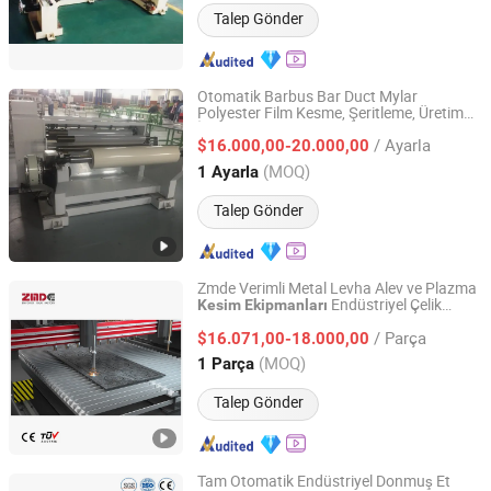
Talep Gönder
Otomatik Barbus Bar Duct Mylar
Polyester Film Kesme, Şeritleme, Üretim
Suzhou Kiande Electric Co., Ltd.
İşleme Makinesi Ekipmanı
/ Ayarla
$16.000,00-20.000,00
Jiangsu, China
Fiyat 2017
(MOQ)
1 Ayarla
Talep Gönder
Zmde Verimli Metal Levha Alev ve Plazma
Endüstriyel Çelik
Kesim
Ekipmanları
ZMDE Co., Ltd
Fabrikası Kullanımı için
/ Parça
$16.071,00-18.000,00
Shandong, China
Fiyat 2024
(MOQ)
1 Parça
Talep Gönder
Tam Otomatik Endüstriyel Donmuş Et