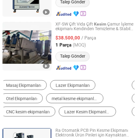
Talep Gönder
XF-SW Çift Vida Çift
Çamur İşleme
Kesim
ekipmanı Kendinden Temizleme & Stabil
Yixing Pioniere Environmental Protection Equipment Co.,
Sıkıştırma
Ltd.
/ Parça
$38.500,00
(MOQ)
1 Parça
Jiangsu, China
Fiyat 2018
Talep Gönder
CNC Makinesi Tezgahları
Lazer Kesme Makinesi
Taş Kesme Makinesi
Pencere ve Kapı Yapma Makinesi
Plazma Kesme Makinesi
Et İşleme Makineleri
Ra Otomatik PCB Pin Kesme Ekipmanı
Elektronik Ürün Pinleri için Kaynaktan
Dongguan Rongan Electromechanical Equipment Co., Ltd.