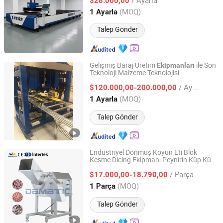
$28.000,00
Jiangsu, China
Fiyat 2026
(MOQ)
1 Ayarla
Talep Gönder
Gelişmiş Baraj Üretim
ile Son
Ekipmanları
Teknoloji Malzeme Teknolojisi
Suzhou Kiande Electric Co., Ltd.
/ Ayarla
$120.000,00-200.000,00
Jiangsu, China
Fiyat 2017
(MOQ)
1 Ayarla
Talep Gönder
Endüstriyel Donmuş Koyun Eti Blok
Kesme Dicing Ekipmanı Peynirin Küp Küp
Jinan Damatic Machinery Equipment Co., Ltd.
Kesilmesi İçin
/ Parça
$17.000,00-18.790,00
Shandong, China
Fiyat 2019
(MOQ)
1 Parça
Talep Gönder