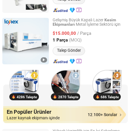
Gelişmiş Büyük Kapalı Lazer
Kesim
Metal İşleme Sektörü için
Ekipmanları
Zhongshan Lonex Cnc Technology Co, . Ltd
/ Parça
$15.000,00
Guangdong, China
Fiyat 2026
(MOQ)
1 Parça
Talep Gönder
4286 Talepte
2870 Talepte
686 Talepte
En Popüler Ürünler
12.100+ Sorular
Lazer kaynak ekipmanı içinde