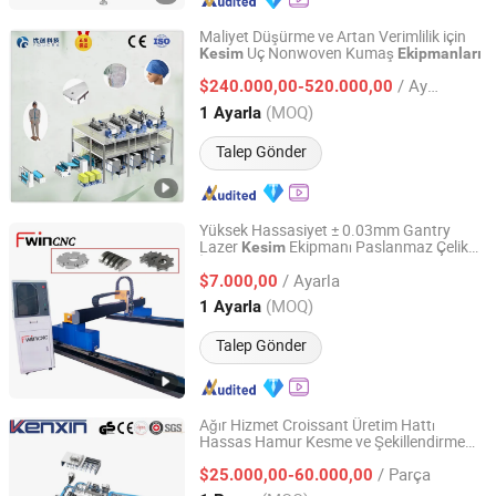
Maliyet Düşürme ve Artan Verimlilik için
Uç Nonwoven Kumaş
Kesim
Ekipmanları
Changzhou Youcra Machinery Technology Co., Ltd.
/ Ayarla
$240.000,00-520.000,00
Jiangsu, China
Fiyat 2025
(MOQ)
1 Ayarla
Talep Gönder
Yüksek Hassasiyet ± 0.03mm Gantry
Lazer
Ekipmanı Paslanmaz Çelik
Kesim
Jinan Allwin CNC Machinery Co., Ltd.
İnce Çelik için
/ Ayarla
$7.000,00
Shandong, China
Fiyat 2017
(MOQ)
1 Ayarla
Talep Gönder
Ağır Hizmet Croissant Üretim Hattı
Hassas Hamur Kesme ve Şekillendirme
Wuhan Kenxin Automation Technology Co., Ltd.
Ekipmanı
/ Parça
$25.000,00-60.000,00