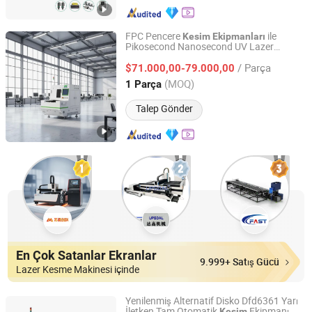
FPC Pencere
ile
Kesim
Ekipmanları
Pikosecond Nanosecond UV Lazer
Shenzhen Inte Laser Technology Co., Ltd.
Yüksek Hassasiyet 100% Verim Oranı
/ Parça
Potansiyeli, 0.15mm FPC Üretimi için
$71.000,00-79.000,00
Minimum Pad Boyutu
Guangdong, China
Fiyat 2024
(MOQ)
1 Parça
Talep Gönder
En Çok Satanlar Ekranlar
9.999+ Satış Gücü
Lazer Kesme Makinesi içinde
Yenilenmiş Alternatif Disko Dfd6361 Yarı
İletken Tam Otomatik
Ekipmanı
Kesim