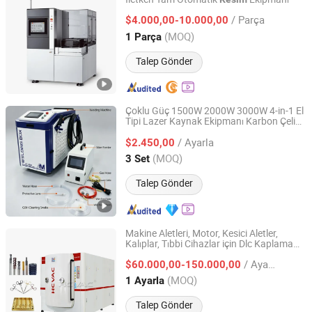
Taiyuan Machinery Euqipment(Dongguan) Co., Ltd
/ Parça
$4.000,00-10.000,00
Guangdong, China
Fiyat 2024
(MOQ)
1 Parça
Talep Gönder
Çoklu Güç 1500W 2000W 3000W 4-in-1 El
Tipi Lazer Kaynak Ekipmanı Karbon Çelik,
Mingzu Laser Tech Co., Ltd.
Paslanmaz Çelik, Alüminyum Metal
/ Ayarla
Kaynağı,
i, Pas Temizliği için
$2.450,00
Kesim
Uygundur
Shandong, China
Fiyat 2025
(MOQ)
3 Set
Talep Gönder
Makine Aletleri, Motor, Kesici Aletler,
Kalıplar, Tıbbi Cihazlar için Dlc Kaplama
Guangdong Huicheng Vacuum Technology Co., Ltd.
Ekipmanları
/ Ayarla
$60.000,00-150.000,00
Guangdong, China
Fiyat 2009
(MOQ)
1 Ayarla
Talep Gönder