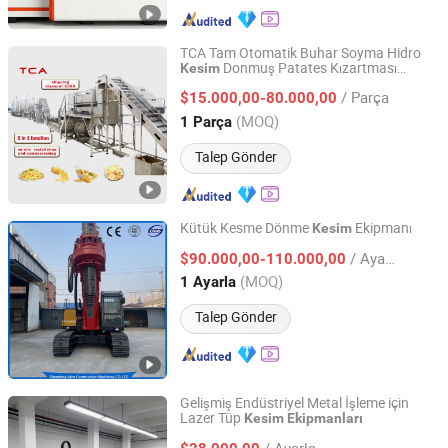
TCA Tam Otomatik Buhar Soyma Hidro
Donmuş Patates Kızartması
Kesim
Shandong Xindaxin Food Industrial Equipment Co., Ltd.
Makinesi Tesisi İşleme Ekipmanı
/ Parça
$15.000,00-80.000,00
Shandong, China
Fiyat 2024
(MOQ)
1 Parça
Talep Gönder
Kütük Kesme Dönme
Ekipmanı
Kesim
Shandong Yahe Construction Machinery Co., Ltd.
/ Ayarla
$90.000,00-110.000,00
(MOQ)
1 Ayarla
Shandong, China
Fiyat 2018
Talep Gönder
Gelişmiş Endüstriyel Metal İşleme için
Lazer Tüp
Kesim
Ekipmanları
Jiangsu Bofa Robot Intelligent Equipment Co., Ltd.
/ Ayarla