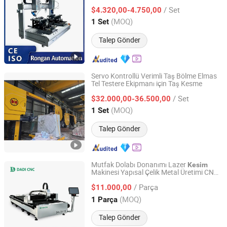
Sonra
/ Set
$4.320,00-4.750,00
Guangdong, China
Fiyat 2023
(MOQ)
1 Set
Talep Gönder
Servo Kontrollü Verimli Taş Bölme Elmas
Tel Testere Ekipmanı için Taş Kesme
Fujian Xianda Machinery Co., Ltd.
/ Set
$32.000,00-36.500,00
Fujian, China
Fiyat 2017
(MOQ)
1 Set
Talep Gönder
Mutfak Dolabı Donanımı Lazer
Kesim
Makinesi Yapısal Çelik Metal Üretimi CNC
Shandong Dadi Cnc Mechanical Equipment Co., Ltd.
Metal Plaka Lazer
Ekipmanı
Kesim
/ Parça
Profesyonel Çin Üreticisi
$11.000,00
Shandong, China
Fiyat 2025
(MOQ)
1 Parça
Talep Gönder