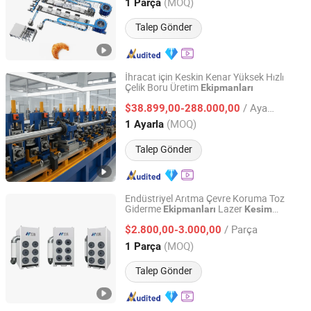
Hubei, China
Fiyat 2026
(MOQ)
1 Parça
Talep Gönder
İhracat için Keskin Kenar Yüksek Hızlı
Çelik Boru Üretim
Ekipmanları
Hebei Tengtian Welded Pipe Equipment Manufacturing
Co., Ltd.
/ Ayarla
$38.899,00-288.000,00
(MOQ)
1 Ayarla
Hebei, China
Fiyat 2025
Talep Gönder
Endüstriyel Arıtma Çevre Koruma Toz
Giderme
Lazer
Ekipmanları
Kesim
Jinan Huaxin Automation Engineering Co., Ltd.
Makineleri için
/ Parça
$2.800,00-3.000,00
Shandong, China
Fiyat 2017
(MOQ)
1 Parça
Talep Gönder