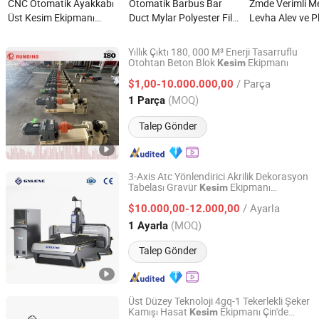
CNC Otomatik Ayakkabı
Otomatik Barbus Bar
Zmde Verimli M
Üst Kesim Ekipmanı
Duct Mylar Polyester Film
Levha Alev ve 
nedir?
Kesme, Şeritleme, Üretim
Kesim Ekipmanl
İşleme Makinesi Ekipmanı
Endüstriyel Çeli
Yıllık Çıktı 180, 000 M³ Enerji Tasarruflu
nedir?
Fabrikası Kullan
Otohtan Beton Blok
Ekipmanı
Kesim
Jiangsu Runding Intelligent Equipment Technology Co.,
nedir?
Ltd.
/ Parça
$1,00-10.000.000,00
(MOQ)
1 Parça
Jiangsu, China
Fiyat 2025
Talep Gönder
3-Axis Atc Yönlendirici Akrilik Dekorasyon
Tabelası Gravür
Ekipmanı
Kesim
Guangxu Intelligent Equipment (Jiaxing) Co., Ltd.
MD2500s
/ Ayarla
$10.000,00-12.000,00
Zhejiang, China
Fiyat 2026
(MOQ)
1 Ayarla
Talep Gönder
Üst Düzey Teknoloji 4gq-1 Tekerlekli Şeker
Kamışı Hasat
Ekipmanı Çin'de
Kesim
Jiangsu World Agriculture Machinery Co., Ltd.