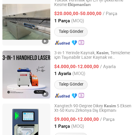
Yüksek Verimlilik için En İyi Şekerleme
Kesme
Ekipmanları
Dongtai Chaoyang Food Machinery Co., Ltd.
/ Parça
$20.000,00-50.000,00
Jiangsu, China
Fiyat 2013
(MOQ)
1 Parça
Talep Gönder
3-in-1 Yerinde Kaynak,
, Temizleme
Kesim
için Taşınabilir Lazer Kaynak ve
Shenzhen Superwave Laser Technology Co., Ltd.
Temizleme
Fiyatı
Ekipmanları
/ Ayarla
$4.000,00-12.000,00
Guangdong, China
Fiyat 2018
(MOQ)
1 Ayarla
Talep Gönder
Xangtech 90-Degree Dikey
5 Eksen
Kesim
Xt-50 Kuru Zirkonya Diş Ekipmanı
Nanyang Liandong Biotechnology Co., Ltd.
/ Parça
$9.000,00-12.000,00
Henan, China
Fiyat 2021
(MOQ)
1 Parça