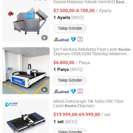
Kesme Makinesi Yüksek Verimli Et
Kesim
Huaray Food Machinery (Shijiazhuang) Co., Ltd
İşleme Ekipmanı
/ Ayarla
$7.500,00-8.700,00
Hebei, China
Fiyat 2025
(MOQ)
1 Ayarla
Talep Gönder
Çin Fabrikası Rekabetçi Fiyat Lazer
Kesim
Ekipmanı OEM/ODM Tedarikçi Mükemmel
Zhongshan Lonex Cnc Technology Co, . Ltd
İhracatçı
/ Parça
$6.800,00
Guangdong, China
Fiyat 2026
(MOQ)
1 Parça
Talep Gönder
Metal Üreticisi için Tek Tablo CNC Fiber
Lazer
Ekipmanı
Kesim
Qiaolian Laser Technology (Xuzhou) Co., Ltd.
/ set
$19.999,00-69.999,00
Jiangsu, China
Fiyat 2022
(MOQ)
1 set
Talep Gönder