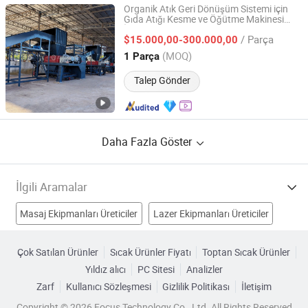
Organik Atık Geri Dönüşüm Sistemi için
Gıda Atığı Kesme ve Öğütme Makinesi
ZhengZhou ZA Ecotech Co., Ltd.
İşleme Ekipmanı Fiyatı
/ Parça
$15.000,00-300.000,00
Henan, China
Fiyat 2025
(MOQ)
1 Parça
Talep Gönder
Daha Fazla Göster
İlgili Aramalar
Masaj Ekipmanları Üreticiler
Lazer Ekipmanları Üreticiler
Otel Ekipmanları Üreticiler
metal kesme ekipmanları Üreticiler
Çok Satılan Ürünler
Sıcak Ürünler Fiyatı
Toptan Sıcak Ürünler
Yıldız alıcı
PC Sitesi
Analizler
CNC kesim ekipmanları Fabrikalar
Zarf
Kullanıcı Sözleşmesi
Gizlilik Politikası
İletişim
Lazer Kesim Ekipmanları Fabrikalar
Copyright © 2026 Focus Technology Co., Ltd. All Rights Reserved