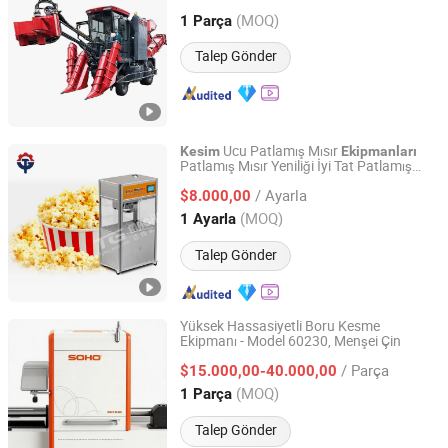
Üretilmiştir
(MOQ)
1 Parça
Jiangsu, China
Fiyat 2011
Talep Gönder
Ucu Patlamış Mısır
Kesim
Ekipmanları
Patlamış Mısır Yeniliği İyi Tat Patlamış
Shanghai Target Industry Co., Ltd.
Mısır Yapma Cihazı
/ Ayarla
$8.000,00
Shanghai, China
Fiyat 2013
(MOQ)
1 Ayarla
Talep Gönder
Yüksek Hassasiyetli Boru Kesme
Ekipmanı - Model 60230, Menşei Çin
Jiangsu SOHO Innovation & Technology Group Kasin
Industry & Trade Co., Ltd.
/ Parça
$15.000,00-40.000,00
(MOQ)
1 Parça
Jiangsu, China
Fiyat 2025
Talep Gönder