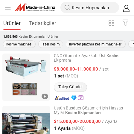
Ürünler
Tedarikçiler
Kesim Ekipmanları
Ürünler
1,836,563
kesme makinesi
lazer kesim
inverter plazma kesim makineleri
P
CNC Otomatik Ayakkabı Üst
Kesim
Ekipmanı
Jinan Kang Jia CNC Equipment Co., Ltd.
/ set
$8.000,00-11.000,00
Shandong, China
Fiyat 2019
(MOQ)
1 set
Talep Gönder
Üstün Busduct Çözümleri için Hassas
Mylar
Kesim
Ekipmanları
Suzhou Kiande Electric Co., Ltd.
/ Ayarla
$15.000,00-20.000,00
Jiangsu, China
Fiyat 2017
(MOQ)
1 Ayarla