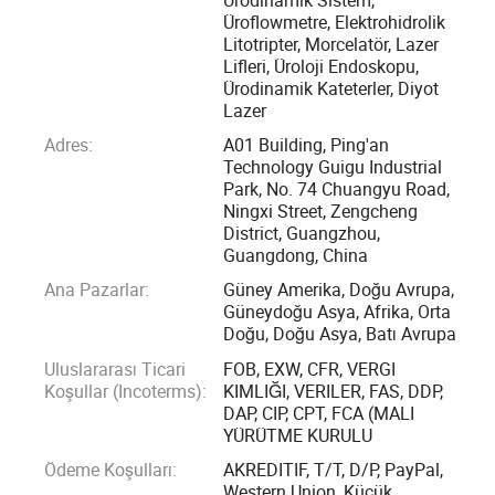
profesyonel doktor ve uzmanlardan oluşan bir ekibe
Üroflowmetre, Elektrohidrolik
Litotripter, Morcelatör, Lazer
sahiptir, tanınmış üniversite ve kurumlarla işbirliği yapar,
Lifleri, Üroloji Endoskopu,
60'den fazla ülkeye hizmet sağlar ve sunar ve 2004 yılında
Ürodinamik Kateterler, Diyot
kurulduğundan bu yana dünya çapında tıbbi lazer
Lazer
cihazlarına 6000'den fazla referansın sahibidir.
Adres:
A01 Building, Ping'an
Technology Guigu Industrial
Güçlü Medikaller Holmium lazer ekipmanı, yüksek
Park, No. 74 Chuangyu Road,
Ningxi Street, Zengcheng
performansı ve güvenilir dayanıklılığıyla 2000'den fazla
District, Guangzhou,
ürolologun farklı üroloji durumlarında büyük başarı elde
Guangdong, China
etmesine yardımcı oluyor ve bu konuda destek veriyor.
Ana Pazarlar:
Güney Amerika, Doğu Avrupa,
Güneydoğu Asya, Afrika, Orta
Farklı alanlardaki çeşitli teknik ve eğitim merkezleri
Doğu, Doğu Asya, Batı Avrupa
sayesinde, hizmetlerimizi sürdürmek ve iş ortaklarımız ve
Uluslararası Ticari
FOB, EXW, CFR, VERGI
müşterilerimiz için mümkün olan en kısa sürede destek
Koşullar (Incoterms):
KIMLIĞI, VERILER, FAS, DDP,
DAP, CIP, CPT, FCA (MALI
sağlamak için güçlü bir yeteneğe sahibiz.
YÜRÜTME KURULU
Ödeme Koşulları:
AKREDITIF, T/T, D/P, PayPal,
Potent Medical, en son teknoloji inovasyonu ürünlerini
Western Union, Küçük