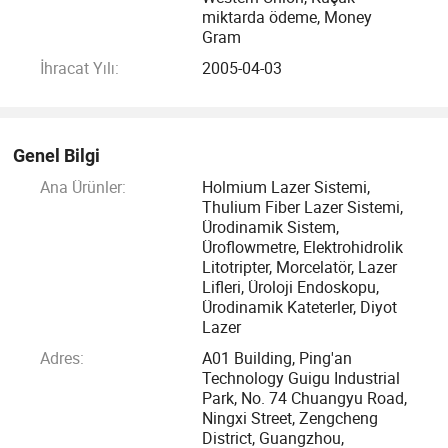
dünyaya getirerek ve paylaşarak küresel tıbbi sergilere geniş
miktarda ödeme, Money
bir katılım göstermekte. Medica, ARAP Sağlığı, EAU, CUA,
Gram
AUA, vb.
İhracat Yılı:
2005-04-03
Genel Bilgi
Ana Ürünler:
Holmium Lazer Sistemi,
Thulium Fiber Lazer Sistemi,
Ürodinamik Sistem,
Üroflowmetre, Elektrohidrolik
Litotripter, Morcelatör, Lazer
Lifleri, Üroloji Endoskopu,
Ürodinamik Kateterler, Diyot
Lazer
Adres:
A01 Building, Ping'an
Technology Guigu Industrial
Park, No. 74 Chuangyu Road,
Ningxi Street, Zengcheng
District, Guangzhou,