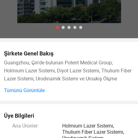
Şirkete Genel Bakış
Guangzhou, Çin'de bulunan Potent Medical Group;
Holmium Lazer Sistemi, Diyot Lazer Sistemi, Thulium Fiber
Lazer Sistemi, Urodinamik Sistemi ve Uroakış Ölçme
konularında araştırma, geliştirme ve üretim alanında
Tümünü Görüntüle
uzmanlaşmıştır. Bu sistem CE, ISO13485, CFDA, ücretsiz
Satış Sertifikası'nı da sırasıyla almıştır ve "Ulusal Yüksek
Teknoloji Kuruluşu" ve "Lazer Araştırma Merkezi" ile
Üye Bilgileri
onurlandırılmıştır.
Ana Ürünler:
Holmium Lazer Sistemi,
Thulium Fiber Lazer Sistemi,
Potent Medical, 20 yılı aşkın klinik deneyimi olan
Ürodinamik Sistem,