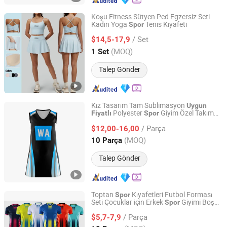
Koşu Fitness Sütyen Ped Egzersiz Seti
Kadın Yoga
Tenis Kıyafeti
Spor
Xiamen Joyful Garment Co., Ltd.
/ Set
$14,5-17,9
Fujian, China
Fiyat 2022
(MOQ)
1 Set
Talep Gönder
Kız Tasarım Tam Sublimasyon
Uygun
Polyester
Giyim Özel Takım
Fiyatlı
Spor
Guangzhou Inly Sporting Goods Co., Ltd.
Kıyafeti Forması Netbol Elbisesi Kolsuz
/ Parça
Atlet
$12,00-16,00
Spor
Guangdong, China
Fiyat 2022
(MOQ)
10 Parça
Talep Gönder
Toptan
Kıyafetleri Futbol Forması
Spor
Seti Çocuklar için Erkek
Giyimi Boş
Spor
Hefei Topmate Trading Co., Ltd.
Retro Futbol Forması
Kıyafeti
Spor
/ Parça
$5,7-7,9