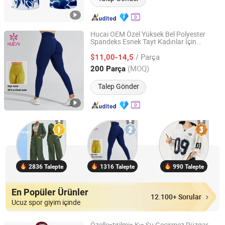
Hucai OEM Özel Yüksek Bel Polyester
Spandeks Esnek Tayt Kadınlar İçin
Dongguan Humen Hucai Garment Co., Ltd.
Egzersiz Koşu Aktif Fitness
Salonu
Spor
/ Parça
Yoga
Kıyafetleri
$11,00-14,5
Spor
Guangdong, China
Fiyat 2019
(MOQ)
200 Parça
Talep Gönder
2836 Talepte
1316 Talepte
990 Talepte
En Popüler Ürünler
12.100+ Sorular
Ucuz spor giyim içinde