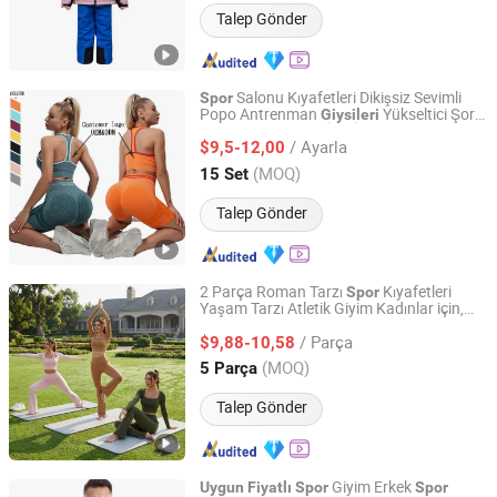
Talep Gönder
Salonu Kıyafetleri Dikişsiz Sevimli
Spor
Popo Antrenman
Yükseltici Şort
Giysileri
Xiamen Aimeee Garment Co., Ltd.
Takımları Kadınlar İçin İki Parça
Spor
/ Ayarla
Sütyeni Yoga Şort Takımı Kadınlar İçin
$9,5-12,00
Fujian, China
Fiyat 2021
(MOQ)
15 Set
Talep Gönder
2 Parça Roman Tarzı
Kıyafetleri
Spor
Yaşam Tarzı Atletik Giyim Kadınlar için,
Dongguan Tianchen Garment Technology Co., Ltd.
Uzun Kollu Kısa Üst + Yüksek Bel Flare
/ Parça
Yoga Pantolonları Şirin Dantel Süslemeli
$9,88-10,58
Guangdong, China
Fiyat 2012
(MOQ)
5 Parça
Talep Gönder
Giyim Erkek
Uygun
Fiyatlı
Spor
Spor