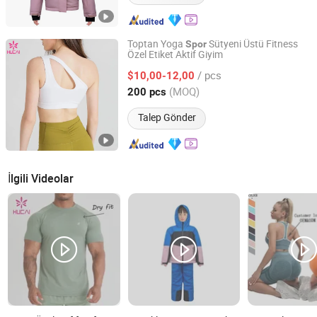
Toptan Yoga
Sütyeni Üstü Fitness
Spor
Özel Etiket Aktif Giyim
Dongguan Humen Hucai Garment Co., Ltd.
/ pcs
$10,00-12,00
Guangdong, China
Fiyat 2019
(MOQ)
200 pcs
Talep Gönder
İlgili Videolar