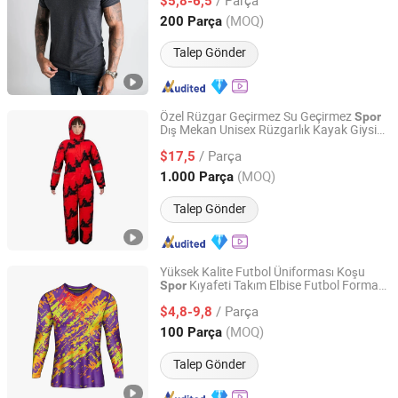
$5,8-6,5
Guangdong, China
Fiyat 2019
(MOQ)
200 Parça
Talep Gönder
Özel Rüzgar Geçirmez Su Geçirmez
Spor
Dış Mekan Unisex Rüzgarlık Kayak Giysisi
Great Wall Products Mfg., Ltd.
Çocuklar için
/ Parça
$17,5
Fujian, China
Fiyat 2023
(MOQ)
1.000 Parça
Talep Gönder
Yüksek Kalite Futbol Üniforması Koşu
Kıyafeti Takım Elbise Futbol Forması
Spor
GANZHOU BESTEAM INTERNATIONAL CO.,LTD
Özelleştirilebilir Logo Numara
/ Parça
$4,8-9,8
Jiangxi, China
Fiyat 2025
(MOQ)
100 Parça
Talep Gönder