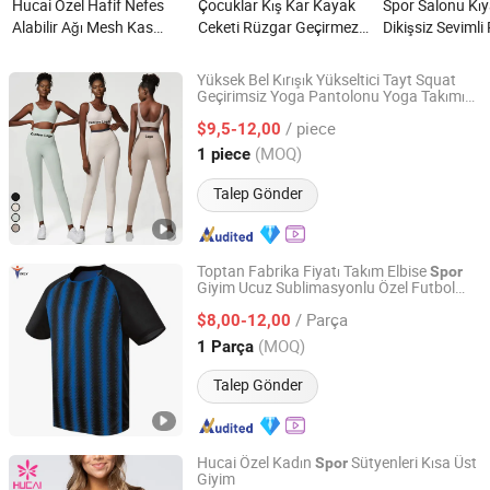
Hucai Özel Hafif Nefes
Çocuklar Kış Kar Kayak
Spor Salonu Kıya
Alabilir Ağı Mesh Kas
Ceketi Rüzgar Geçirmez
Dikişsiz Seviml
Kuru Fit Antrenman
Kar Tulumu Dış Mekan
Antrenman Giysi
Atletik Koşu Spor Erkek
Spor Kayak Kıyafeti
Yükseltici Şort 
Yüksek Bel Kırışık Yükseltici Tayt Squat
Aktif Fitness Spor Salonu
nedir?
Kadınlar İçin İk
Geçirimsiz Yoga Pantolonu Yoga Takımı
Xiamen Aimeee Garment Co., Ltd.
Çapraz U-Yaka
Sütyeni Fitness
Spor
Kıyafeti nedir?
Spor Sütyeni Yo
/ piece
Salonu Aktif Takımlar
Giyim
$9,5-12,00
Spor
Takımı Kadınlar 
Fujian, China
Fiyat 2021
(MOQ)
1 piece
nedir?
Talep Gönder
Toptan Fabrika Fiyatı Takım Elbise
Spor
Giyim Ucuz Sublimasyonlu Özel Futbol
Guangzhou Inly Sporting Goods Co., Ltd.
Tişörtleri Üniforma Futbol Kulübü Takımı
/ Parça
Erkek Özelleştirilmiş Futbol Forması
$8,00-12,00
Guangdong, China
Fiyat 2022
(MOQ)
1 Parça
Talep Gönder
Hucai Özel Kadın
Sütyenleri Kısa Üst
Spor
Giyim
Dongguan Humen Hucai Garment Co., Ltd.