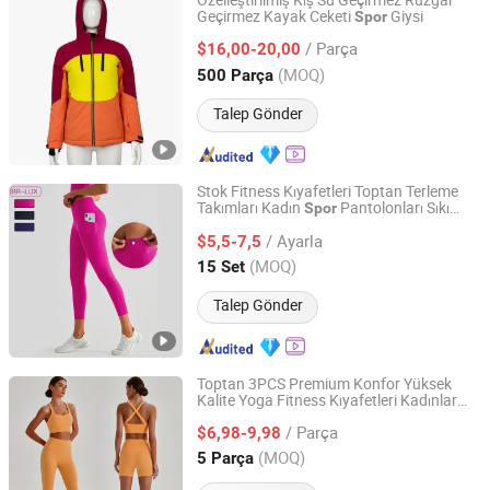
Özelleştirilmiş Kış Su Geçirmez Rüzgar
Geçirmez Kayak Ceketi
Giysi
Spor
Great Wall Products Mfg., Ltd.
/ Parça
$16,00-20,00
Fujian, China
Fiyat 2023
(MOQ)
500 Parça
Talep Gönder
Stok Fitness Kıyafetleri Toptan Terleme
Takımları Kadın
Pantolonları Sıkı
Spor
Xiamen Aimeee Garment Co., Ltd.
Yüksek Bel Yoga Taytları
Salonu
Spor
/ Ayarla
Atletik Yüksek Bel Yumuşak Özel Logo
$5,5-7,5
Fujian, China
Fiyat 2021
(MOQ)
15 Set
Talep Gönder
Toptan 3PCS Premium Konfor Yüksek
Kalite Yoga Fitness Kıyafetleri Kadınlar
Dongguan Tianchen Garment Technology Co., Ltd.
için, Çapraz Sırt
Sütyeni + Yüksek Bel
Spor
/ Parça
Şort + Koşu Taytları Antrenman
$6,98-9,98
Kıyafetleri
Guangdong, China
Fiyat 2012
(MOQ)
5 Parça