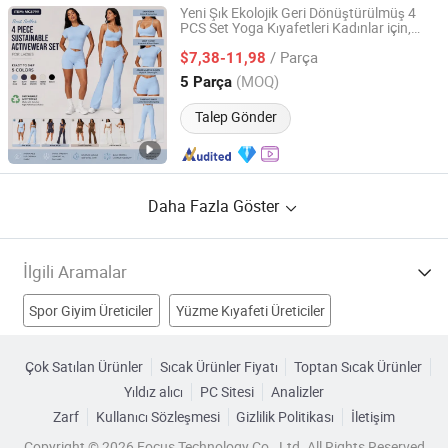
Yeni Şık Ekolojik Geri Dönüştürülmüş 4
PCS Set Yoga Kıyafetleri Kadınlar için,
Dongguan Tianchen Garment Technology Co., Ltd.
Premium Geri Dönüştürülmüş Yeniden
/ Parça
Kullanılmış
Konforlu
$7,38-11,98
Spor
Giysileri
Sürdürülebilir Yumuşak Naylon
Spor
Guangdong, China
Fiyat 2012
(MOQ)
5 Parça
Salonu Kıyafetleri
Talep Gönder
Daha Fazla Göster
İlgili Aramalar
Spor Giyim Üreticiler
Yüzme Kıyafeti Üreticiler
Kumaş Giysi Üreticiler
Motosiklet Giysisi Üreticiler
Çok Satılan Ürünler
Sıcak Ürünler Fiyatı
Toptan Sıcak Ürünler
Yıldız alıcı
PC Sitesi
Analizler
Yarış Kıyafetleri Fabrikalar
Spor Gözlüğü Fabrikalar
Zarf
Kullanıcı Sözleşmesi
Gizlilik Politikası
İletişim
Vakum Spor Şişesi Fabrikalar
Bebek Giysileri Fabrikalar
Copyright © 2026 Focus Technology Co., Ltd. All Rights Reserved