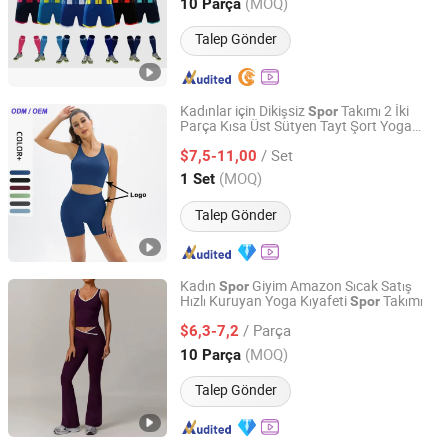
Anhui, China
Fiyat 2025
(MOQ)
10 Parça
Talep Gönder
Kadınlar için Dikişsiz
Takımı 2 İki
Spor
Parça Kısa Üst Sütyen Tayt Şort Yoga
Xiamen Aimeee Garment Co., Ltd.
Takımı
Kıyafeti Egzersiz Kıyafetleri
Spor
/ Set
Fitness
Salonu
$7,5-11,00
Spor
Giysileri
Fujian, China
Fiyat 2021
(MOQ)
1 Set
Talep Gönder
Kadın
Giyim Amazon Sıcak Satış
Spor
Hızlı Kuruyan Yoga Kıyafeti
Takımı
Spor
Yiwu Dongheng Knitting Co. Ltd
/ Parça
$6,3-7,2
Zhejiang, China
Fiyat 2018
(MOQ)
10 Parça
Talep Gönder