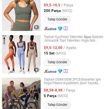
/ Parça
$9,5-10,5
Guangdong, China
Fiyat 2019
(MOQ)
200 Parça
Talep Gönder
Toptan Eşofman Takımları
Sütyeni
Spor
Jimnastik Tayt Takımları Yoga Seti
Xiamen Aimeee Garment Co., Ltd.
Egzersiz Kıyafetleri Atletik Giyim Kadın
/ Ayarla
Giyimi
$9,5-12,00
Spor
Fujian, China
Fiyat 2021
(MOQ)
15 Set
Talep Gönder
Toptan ODM/OEM 2PCS Bayanlar için
Yoga Pilates Kıyafetleri, Şirin Yastıklı
Dongguan Tianchen Garment Technology Co., Ltd.
Çapraz Sırt
Atlet + Yan Cepli Koşu
Spor
/ Parça
Taytları
$8,58-8,98
Guangdong, China
Fiyat 2012
(MOQ)
5 Parça
Talep Gönder