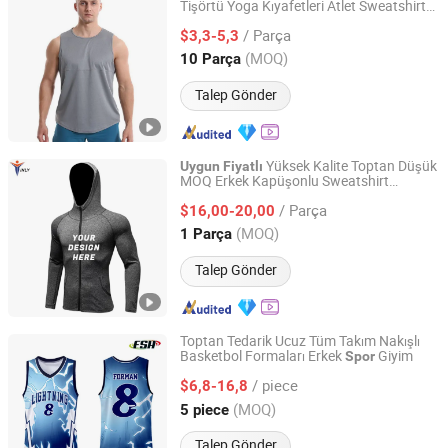
Tişörtü Yoga Kıyafetleri Atlet Sweatshirt
Shenzhen YJS Trading Co., Ltd.
Moda Fitness
/ Parça
$3,3-5,3
Guangdong, China
Fiyat 2026
(MOQ)
10 Parça
Talep Gönder
Yüksek Kalite Toptan Düşük
Uygun
Fiyatlı
MOQ Erkek Kapüşonlu Sweatshirt
Guangzhou Inly Sporting Goods Co., Ltd.
Fermuarlı Dar Kesim Uzun Kollu
/ Parça
Antrenman
Giysisi Koşu Takımı
$16,00-20,00
Spor
Bisiklet Ceketi
Guangdong, China
Fiyat 2022
(MOQ)
1 Parça
Talep Gönder
Toptan Tedarik Ucuz Tüm Takım Nakışlı
Basketbol Formaları Erkek
Giyim
Spor
Dongguan Fshsportswear Co., Ltd.
/ piece
$6,8-16,8
Guangdong, China
Fiyat 2021
(MOQ)
5 piece
Talep Gönder