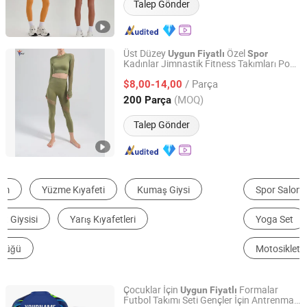
Talep Gönder
Üst Düzey
Özel
Uygun
Fiyatlı
Spor
Kadınlar Jimnastik Fitness Takımları Popo
Guangzhou Inly Sporting Goods Co., Ltd.
Kaldırıcı Yoga Taytları 2 Parça Takımları
/ Parça
Aktif Giyim Fitness Antrenman Yoga
$8,00-14,00
Takımı Giyimi
Guangdong, China
Fiyat 2022
(MOQ)
200 Parça
Talep Gönder
Spor Salonu Fitness Seti
Futbol Giyim
Yoga Set
Spor sütyeni
Bisiklet Giyim
Motosiklet Giyim ve Yarış Takımı
Çocuklar İçin
Formalar
Uygun
Fiyatlı
Futbol Takımı Seti Gençler İçin Antrenman
Dongguan Fshsportswear Co., Ltd.