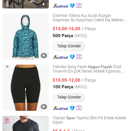
Özel Kar Takımı Kış Sıcak Rüzgar
Geçirmez Su Geçirmez Ceket Dış Mekan
Great Wall Products Mfg., Ltd.
Kayak Kıyafeti
Spor
/ Parça
$14,00-16,00
Fujian, China
Fiyat 2023
(MOQ)
500 Parça
Talep Gönder
Fabrika Satış Fiyatı
Özel
Uygun
Fiyatlı
Tasarım En Çok Satan Atletik Egzersiz
Guangzhou Inly Sporting Goods Co., Ltd.
Taytları
Aktif Giyim Jimnastik
Spor
/ Parça
Kıyafetleri Kadın Bisiklet Şortları
$10,00-12,00
Guangdong, China
Fiyat 2022
(MOQ)
100 Parça
Talep Gönder
Toptan
Tişörtü Slim Fit Erkek Atletik
Spor
Giyim
Dongguan Humen Hucai Garment Co., Ltd.
/ Parça