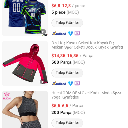
Kıyafetleri
Spor
/ piece
$6,8-12,8
Guangdong, China
Fiyat 2021
(MOQ)
5 piece
Talep Gönder
Özel Kış Kayak Ceketi Kar Kayak Dış
Mekan
Ceketi Çocuk Kayak Kıyafeti
Spor
Great Wall Products Mfg., Ltd.
/ Parça
$14,35-16,35
Fujian, China
Fiyat 2023
(MOQ)
500 Parça
Talep Gönder
Hucai ODM OEM Özel Kadın Moda
Spor
Yoga Kıyafetleri
Dongguan Humen Hucai Garment Co., Ltd.
/ Parça
$5,5-6,5
Guangdong, China
Fiyat 2019
(MOQ)
200 Parça
Talep Gönder