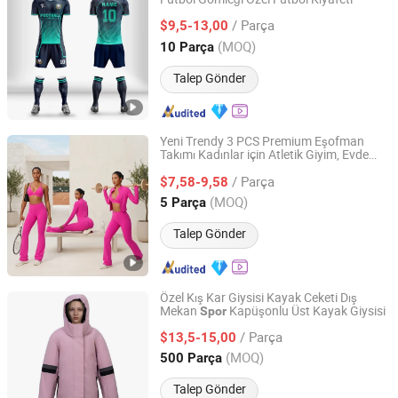
Guangzhou Inly Sporting Goods Co., Ltd.
/ Parça
$9,5-13,00
Guangdong, China
Fiyat 2022
(MOQ)
10 Parça
Talep Gönder
Yeni Trendy 3 PCS Premium Eşofman
Takımı Kadınlar için Atletik Giyim, Evde
Dongguan Tianchen Garment Technology Co., Ltd.
Kullanım, Koşu Ceketi + V Yaka
Spor
/ Parça
Sütyeni + Fırfırlı Yoga Pantolonu
$7,58-9,58
Guangdong, China
Fiyat 2012
(MOQ)
5 Parça
Talep Gönder
Özel Kış Kar Giysisi Kayak Ceketi Dış
Mekan
Kapüşonlu Üst Kayak Giysisi
Spor
Great Wall Products Mfg., Ltd.
/ Parça
$13,5-15,00
Fujian, China
Fiyat 2023
(MOQ)
500 Parça
Talep Gönder