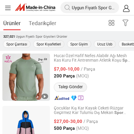
Ürünler
Tedarikçiler
Uygun Fiyatlı Spor Giysileri
Ürünler
327,021
Spor Çantası
Spor Kıyafetleri
Spor Giyim
Ucuz Usb
Basketb
Hucai Özel Hafif Nefes Alabilir Ağı Mesh
Kas Kuru Fit Antrenman Atletik Koşu
Spor
Dongguan Humen Hucai Garment Co., Ltd.
Erkek Aktif Fitness
Salonu Kıyafeti
Spor
/ Parça
$7,00-10,00
Guangdong, China
Fiyat 2019
(MOQ)
200 Parça
Talep Gönder
Çocuklar Kış Kar Kayak Ceketi Rüzgar
Geçirmez Kar Tulumu Dış Mekan
Spor
Great Wall Products Mfg., Ltd.
Kayak Kıyafeti
/ Parça
$27,00-30,00
Fujian, China
Fiyat 2023
(MOQ)
500 Parça