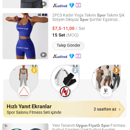
2PCS Kadın Yoga Takımı
Takımı Şık
Spor
Sütyen Dikişsiz
Şortlar Egzersiz
Spor
Xiamen Aimeee Garment Co., Ltd.
Koşu Kıyafetleri
Salonu Kıyafetleri
Spor
/ Set
Atletik
Kıyafetleri
$7,5-11,00
Spor
Fujian, China
Fiyat 2021
(MOQ)
15 Set
Talep Gönder
Hızlı Yanıt Ekranlar
2 saatten az
Spor Salonu Fitness Seti içinde
Yeni Tasarım
Forması
Uygun
Fiyatlı
Spor
Futbol Gömleği Özel Futbol Kıyafeti