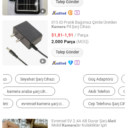
Talep Gönder
015 ID Pratik Bağımsız Çin'de Üretilen
Pil Şarj Cihazı
Kamera
Shenzhen Chanzeho Technology Co., Limited
/ Parça
$1,81-1,91
Guangdong, China
Fiyat 2026
(MOQ)
2.000 Parça
Talep Gönder
Güç Adaptörü
Şarj Edilebilir Pil ve Şarj Cihazı
Akıllı Telefon
Cep Telefonu Kablosu
Cep Telefonu Şarj Cihazı
Taşınabilir Şarj Cihazı
Evrensel 5V 2.4A AB Duvar Şarj
Aleti
Mobil
lar Kulaklıklar için
Kamera
Guangzhou Chuangyaji Trading Co., Ltd.