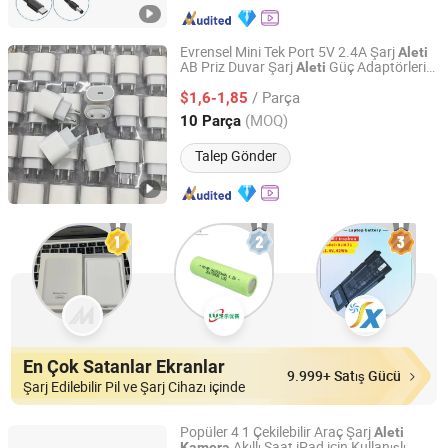
Evrensel Mini Tek Port 5V 2.4A Şarj
Aleti
AB Priz Duvar Şarj
Güç Adaptörleri
Aleti
Shenzhen Yujia'an Technology Co., Ltd.
Ev Seyahat Uyumlu Mobil
lar
Kamera
/ Parça
Kulaklıklar
$1,6-1,85
Guangdong, China
Fiyat 2025
(MOQ)
10 Parça
Talep Gönder
En Çok Satanlar Ekranlar
9.999+ Satış Gücü
Şarj Edilebilir Pil ve Şarj Cihazı içinde
Popüler 4 1 Çekilebilir Araç Şarj
Aleti
Akıllı Saat iPad için Kullanışlı
Kamera