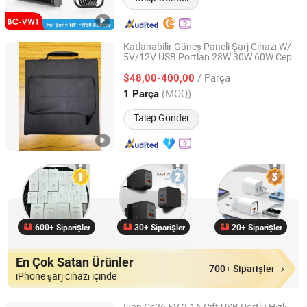
Katlanabilir Güneş Paneli Şarj Cihazı W/
5V/12V USB Portları 28W 30W 60W Cep
Guangzhou Hongzhouyi Technology Co., Ltd.
Telefonu, Power Bank, Dizüstü Bilgisayar,
/ Parça
Dijital
için Taşınabilir Güneş Şarj
$48,00-400,00
Kamera
Cihazı
Guangdong, China
Fiyat 2022
(MOQ)
1 Parça
Talep Gönder
600+ Siparişler
30+ Siparişler
20+ Siparişler
En Çok Satan Ürünler
700+ Siparişler
iPhone şarj cihazı içinde