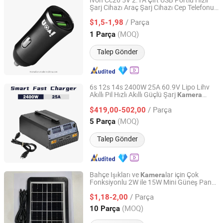
Ivon Cc26 5V 2.1A Çift USB Portlu Hızlı
Şarj Cihazı Araç Şarj Cihazı Cep Telefonu
Colpoint Technology Limited
Tabletler Dizüstü Bilgisayarlar ve
Kamera
/ Parça
Daha Fazlası için
$1,5-1,98
Guangdong, China
Fiyat 2022
(MOQ)
1 Parça
Talep Gönder
6s 12s 14s 2400W 25A 60.9V Lipo Lihv
Akıllı Pil Hızlı Akıllı Güçlü Şarj
Kamera
Nanjing Hongfei Aviation Technology Co., Ltd.
Fotoğraf Haritalama Tarım Drone Şarj
/ Parça
Cihazı
$419,00-502,00
Jiangsu, China
Fiyat 2025
(MOQ)
5 Parça
Talep Gönder
Bahçe Işıkları ve
lar için Çok
Kamera
Fonksiyonlu 2W ile 15W Mini Güneş Paneli
Shenzhen Rcsunpower Co., Ltd.
Şarj Cihazı
/ Parça
$1,18-2,00
Guangdong, China
Fiyat 2023
(MOQ)
10 Parça