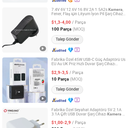
7.4V 6V 12.6V 16.8V 2A 1.5A2s
,
Kamera
Fener, Flaş için Lityum İyon Pil Şarj Cihazı
Guangzhou Hongzhouyi Technology Co., Ltd.
AC DC Güç Kaynağı Adaptörü 8.4V 1A
/ Parça
Şarj Edilebilir Pil ve Şarj Cihazı
$1,3-4,00
Guangdong, China
Fiyat 2022
(MOQ)
100 Parça
Talep Gönder
Fabrika Özel 45W USB-C Güç Adaptörü Us
EU Au UK Priz Hızlı Duvar Şarj Cihazı
Shenzhen Yujia'an Technology Co., Ltd.
S23/S22 Dizüstü Bilgisayar &
Kamera
/ Parça
$2,9-3,5
Guangdong, China
Fiyat 2025
(MOQ)
10 Parça
Talep Gönder
Fabrika Özel Seyahat Adaptörü 5V 2.1A
3.1A Çift USB Duvar Şarj Cihazı
/
Kamera
Ninghai Yingjiao Electrical Co., Ltd.
Telefon / Seyahat Şarj Cihazı için
/ Parça
$1,00-2,9