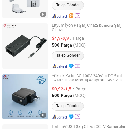
Talep Gönder
Lityum İyon Pil Şarj Cihazı
Şarj
Kamera
Cihazı
Ninghai Yingjiao Electrical Co., Ltd.
/ Parça
$4,9-8,9
Zhejiang, China
Fiyat 2006
(MOQ)
500 Parça
Talep Gönder
Yüksek Kalite AC 100V-240V to DC 5volt
1AMP Duvar Montaj Adaptörü 5W 5V1a
Shantou Chuangkesheng Electronic Technology Co., Ltd
USB Port Güç Adaptörü Şarj Cihazı Mobil
/ Parça
Telefonlar ve
lar için
$0,92-1,5
Kamera
Guangdong, China
Fiyat 2025
(MOQ)
500 Parça
Talep Gönder
Hafif 5V USB Şarj Cihazı CCTV
ları
Kamera