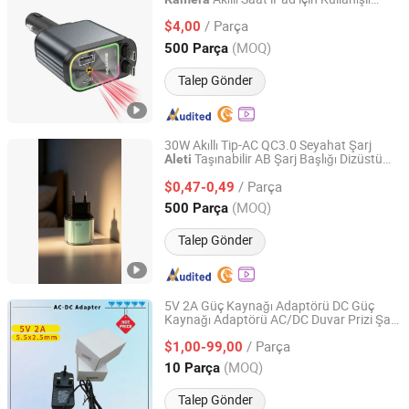
Changzhou Eagle International Trade Corp.
Adaptörler
/ Parça
$4,00
Jiangsu, China
Fiyat 2004
(MOQ)
500 Parça
Talep Gönder
30W Akıllı Tip-AC QC3.0 Seyahat Şarj
Taşınabilir AB Şarj Başlığı Dizüstü
Aleti
Shantou Zhiwei Electronic Technology Co., Ltd.
Bilgisayar Mobil Telefon
için 3A
Kamera
/ Parça
Çıkış Pd
$0,47-0,49
Guangdong, China
Fiyat 2023
(MOQ)
500 Parça
Talep Gönder
5V 2A Güç Kaynağı Adaptörü DC Güç
Kaynağı Adaptörü AC/DC Duvar Prizi Şarj
Shenzhen Yanxin Technology Development Co., Ltd
Cihazı AC 100-240V DC 5V 2000mA TV
/ Parça
Kutusu,
, Hoparlör, Yönlendirici
$1,00-99,00
Kamera
için AC Adaptörü
Guangdong, China
Fiyat 2024
(MOQ)
10 Parça
Talep Gönder