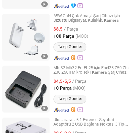
65W GaN Çok Amaçlı Şarj Cihazı için
Dizüstü Bilgisayar, Kulaklık,
Kamera
Seemarket Technology Co., Ltd.
/ Parça
$8,5
Guangdong, China
Fiyat 2025
(MOQ)
100 Parça
Talep Gönder
Mh-32 Mh32 En-EL25 için Enel25 Z50 Zfc
Z30 Z50II Mikro Tekli
Şarj Cihazı
Kamera
Guangzhou Rontto Trading Co., Ltd
/ Parça
$4,5-5,5
Guangdong, China
Fiyat 2025
(MOQ)
10 Parça
Talep Gönder
Uluslararası 5 1 Evrensel Seyahat
Adaptörü 2 USB Bağlantı Noktası 3 Tip-C
Taizhou Lantiger Travelware Co., Ltd.
Pd Fonksiyonu Dizüstü Bilgisayar
Kamera
/ Parça