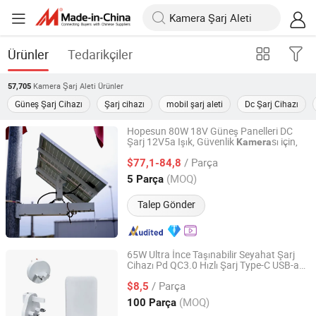
Ürünler
Tedarikçiler
Kamera Şarj Aleti
Ürünler
57,705
Güneş Şarj Cihazı
Şarj cihazı
mobil şarj aleti
Dc Şarj Cihazı
Hopesun 80W 18V Güneş Panelleri DC
Şarj 12V5a Işık, Güvenlik
sı için,
Kamera
Shenzhen Hopesun Solar Technology Co., Ltd
/ Parça
$77,1-84,8
Guangdong, China
Fiyat 2023
(MOQ)
5 Parça
Talep Gönder
65W Ultra İnce Taşınabilir Seyahat Şarj
Cihazı Pd QC3.0 Hızlı Şarj Type-C USB-a
Seemarket Technology Co., Ltd.
AC Portları Otp/Ovp Dizüstü Bilgisayarlar
/ Parça
Kulaklıklar
lar
$8,5
Kamera
Guangdong, China
Fiyat 2025
(MOQ)
100 Parça