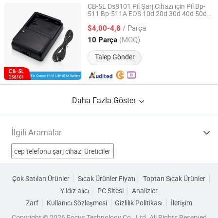
CB-5L Ds8101 Pil Şarj Cihazı için Pil Bp-
511 Bp-511A EOS 10d 20d 30d 40d 50d
Guangzhou Rontto Trading Co., Ltd
300d G1 G6
Kamera
/ Parça
$4,00-4,8
Guangdong, China
Fiyat 2025
(MOQ)
10 Parça
Talep Gönder
Daha Fazla Göster
İlgili Aramalar
cep telefonu şarj cihazı Üreticiler
Seyahat Şarj Cihazı Üreticiler
Mp3 Şarj cihazı Üreticiler
Çok Satılan Ürünler
Sıcak Ürünler Fiyatı
Toptan Sıcak Ürünler
Yıldız alıcı
PC Sitesi
Analizler
kamera araba şarj cihazı Üreticiler
Zarf
Kullanıcı Sözleşmesi
Gizlilik Politikası
İletişim
Video Kamera Şarj Aleti Fabrikalar
Copyright © 2026 Focus Technology Co., Ltd. All Rights Reserved