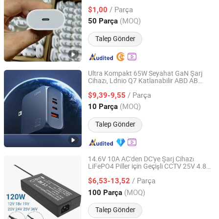
/ Parça
$1,00
Guangdong, China
Fiyat 2026
(MOQ)
50 Parça
Talep Gönder
Ultra Kompakt 65W Seyahat GaN Şarj
Cihazı, Ldnio Q7 Katlanabilir ABD AB
Guangdong Ldnio Electronic Technology Co., Ltd.
İngiltere Priz - Pd Hızlı 4-Port Adaptör
/ Parça
MacBook, iPhone, Samsung,
için
$9,39-9,55
Kamera
- Taşınabilir Güç
Guangdong, China
Fiyat 2019
(MOQ)
10 Parça
Talep Gönder
14.6V 10A AC'den DC'ye Şarj Cihazı
LiFePO4 Piller için Geçişli CCTV 25V 4.8A
Guangdong MYIXI Technology Co., Ltd.
Dizüstü Bilgisayar 220V 18V 6.66A
/ Parça
Orijinal 20V 6A GaN C14 Adaptör
$6,53-13,52
Guangdong, China
Fiyat 2023
(MOQ)
100 Parça
Talep Gönder