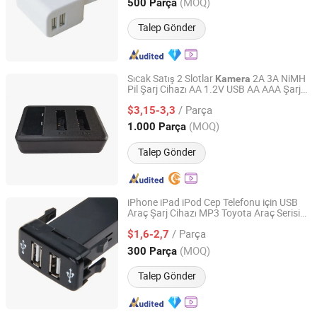
Zhejiang, China
Fiyat 2006
(MOQ)
500 Parça
Talep Gönder
Sıcak Satış 2 Slotlar
2A 3A NiMH
Kamera
Pil Şarj Cihazı AA 1.2V USB AA AAA Şarj
YUOKO ELECTRONICS CO., LIMITED
Edilebilir Pil Şarj Cihazı
/ Parça
$3,15-3,3
Guangdong, China
Fiyat 2013
(MOQ)
1.000 Parça
Talep Gönder
iPhone iPad iPod Cep Telefonu için USB
Araç Şarj Cihazı MP3 Toyota Araç Serisi
Dongguan Maiyu Electronics Co., Ltd.
için
Şarj Cihazı
Kamera
/ Parça
$1,6-2,7
Guangdong, China
Fiyat 2015
(MOQ)
300 Parça
Talep Gönder