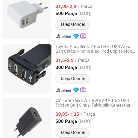
/ Parça
$1,00-2,9
Zhejiang, China
Fiyat 2006
(MOQ)
500 Parça
Talep Gönder
Toyota Araç Serisi 2 Port Hızlı USB Araç
Şarj Cihazı iPhone iPad iPod Cep Telefonu
Dongguan Maiyu Electronics Co., Ltd.
MP3
Şarj Cihazı
Kamera
/ Parça
$1,6-2,9
Guangdong, China
Fiyat 2015
(MOQ)
300 Parça
Talep Gönder
Çin Fabrikası 5W 7.5W 5V 1A 1.5A USB
Telefon Şarj Cihazı Takılabilir
lar
Kamera
Shenzhen Langbo Technology Co., Ltd.
Araç Bluetooth Adaptörleri USB El
/ Parça
Isıtıcıları Dijital Termometreler Taşınabilir
$0,85-1,35
Ses Kaydedicileri
Guangdong, China
Fiyat 2024
(MOQ)
500 Parça
Talep Gönder