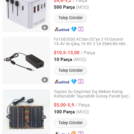
Tablet Duvar Şarj Cihazı
$8,6-9,2
Zhejiang, China
Fiyat 2021
(MOQ)
500 Parça
Talep Gönder
Fy1683500 AC'den DC'ye 3 Yıl Garanti
14.4V 4s Çıkış 16.8V 3.5A Elektrikli Alet
Fuyuan Electronic Co., Ltd.
Li-ion Pil Şarj Cihazı
Kamera
/ Parça
$10,5-13,00
Guangdong, China
Fiyat 2011
(MOQ)
10 Parça
Talep Gönder
Toptan Su Geçirmez Dış Mekan Kamp
Katlanabilir Taşınabilir Güneş Paneli Şarj
Dongguan Guangyu Electric Appliance Co., Ltd.
Cihazı Akıllı Telefon Dizüstü Bilgisayar
/ Parça
PSP
için
$5,00-5,9
Kamera
Guangdong, China
Fiyat 2015
(MOQ)
100 Parça
Talep Gönder