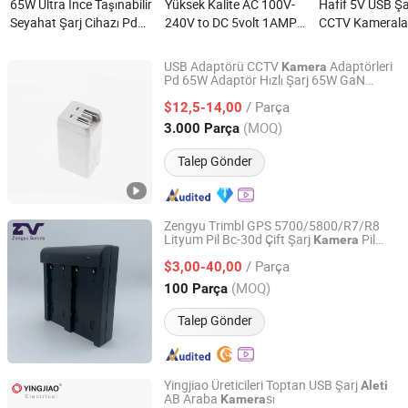
65W Ultra İnce Taşınabilir
Yüksek Kalite AC 100V-
Hafif 5V USB Şa
Seyahat Şarj Cihazı Pd
240V to DC 5volt 1AMP
CCTV Kameraları
QC3.0 Hızlı Şarj Type-C
Duvar Montaj Adaptörü
Telefonlar için n
USB-a AC Portları
5W 5V1a USB Port Güç
USB Adaptörü CCTV
Adaptörleri
Kamera
Otp/Ovp Dizüstü
Adaptörü Şarj Cihazı
Pd 65W Adaptör Hızlı Şarj 65W GaN
Shenzhen Merryking Electronics Co., Ltd.
iPhone için
Bilgisayarlar Kulaklıklar
Mobil Telefonlar ve
/ Parça
$12,5-14,00
Kameralar nedir?
Kameralar için nedir?
Guangdong, China
Fiyat 2011
(MOQ)
3.000 Parça
Talep Gönder
Zengyu Trimbl GPS 5700/5800/R7/R8
Lityum Pil Bc-30d Çift Şarj
Pil
Kamera
Zengyu Industrial (Shanghai) Co., Ltd.
Şarj Cihazı
/ Parça
$3,00-40,00
Shanghai, China
Fiyat 2020
(MOQ)
100 Parça
Talep Gönder
Yingjiao Üreticileri Toptan USB Şarj
Aleti
AB Araba
sı
Kamera
Ninghai Yingjiao Electrical Co., Ltd.