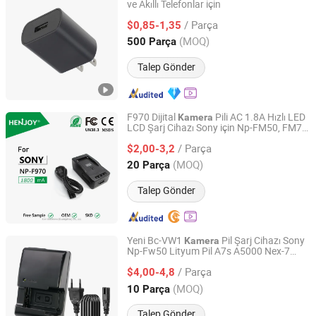
ve Akıllı Telefonlar için
Shenzhen Langbo Technology Co., Ltd.
/ Parça
$0,85-1,35
Guangdong, China
Fiyat 2024
(MOQ)
500 Parça
Talep Gönder
F970 Dijital
Pili AC 1.8A Hızlı LED
Kamera
LCD Şarj Cihazı Sony için Np-FM50, FM70,
K-on Electronic (Guangzhou) Co., Ltd.
FM90, FM30, FM500h, FM55, FM71,
/ Parça
FM91, F550, F570, F750, F770, F960,
$2,00-3,2
F980, F990
Guangdong, China
Fiyat 2018
(MOQ)
20 Parça
Talep Gönder
Yeni Bc-VW1
Pil Şarj Cihazı Sony
Kamera
Np-Fw50 Lityum Pil A7s A5000 Nex-7
Guangzhou Rontto Trading Co., Ltd
Rx10 A6000 A5100 A6300 A7r2 A7m2
/ Parça
$4,00-4,8
Kamera
Guangdong, China
Fiyat 2025
(MOQ)
10 Parça
Talep Gönder