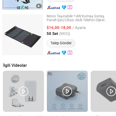
Mono Taşınabilir 14W Kumaş Güneş
Paneli Şarj Cihazı Akıllı Telefon Dijital
NINGBO RENPOWER NEW MATERIALS TECHNOLOGY CO.,
Kamera
LTD.
/ Ayarla
$16,00-18,00
(MOQ)
50 Set
Zhejiang, China
Fiyat 2020
Talep Gönder
İlgili Videolar