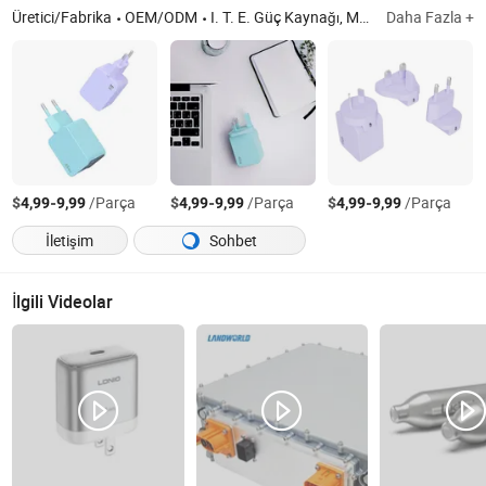
Üretici/Fabrika
OEM/ODM
I. T. E. Güç Kaynağı, Medikal Adaptör, GaN Uzatma Kablosu Akıllı Priz, Pd Şarj Aleti, Priz Çubuğu
Daha Fazla +
$
-
/Parça
$
-
/Parça
$
-
/Parça
4,99
9,99
4,99
9,99
4,99
9,99
İletişim
Sohbet
İlgili Videolar