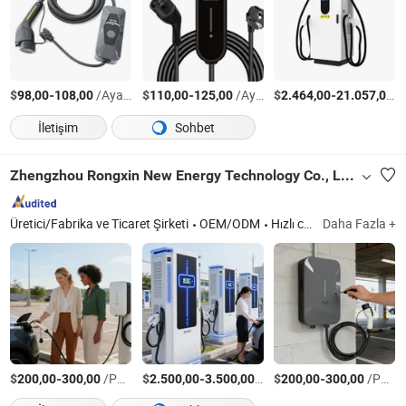
$
-
/Ayarla
$
-
/Ayarla
$
-
/
98,00
108,00
110,00
125,00
2.464,00
21.057,00
İletişim
Sohbet
Zhengzhou Rongxin New Energy Technology Co., Ltd.
Üretici/Fabrika ve Ticaret Şirketi
OEM/ODM
Hızlı cevap
Daha Fazla +
$
-
/Parça
$
-
/Parça
$
-
/Parça
200,00
300,00
2.500,00
3.500,00
200,00
300,00