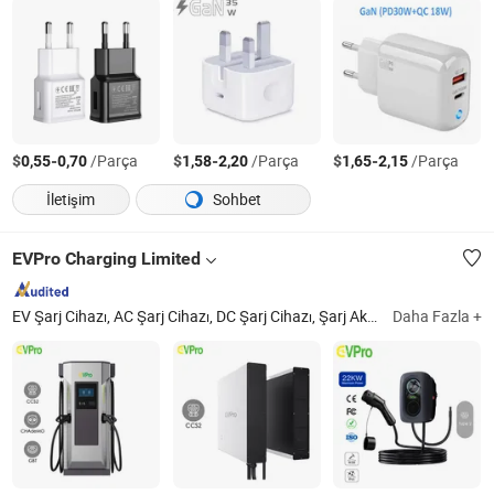
$
-
/Parça
$
-
/Parça
$
-
/Parça
0,55
0,70
1,58
2,20
1,65
2,15
İletişim
Sohbet
EVPro Charging Limited
EV Şarj Cihazı, AC Şarj Cihazı, DC Şarj Cihazı, Şarj Aksesuarları, Ödeme Kiosk'u, Sistem, EV Şarj İzleme Sistemi, EV Şarj Cihazı Ödeme Sistemi, Şarj Yük Dengeleme Sistemi, EV Şarj İzleme Uygulaması
Daha Fazla +