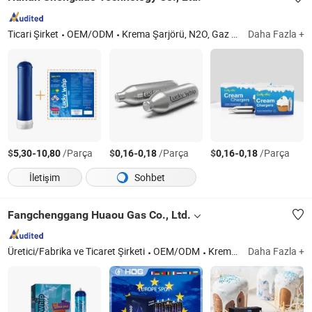
Ticari Şirket
OEM/ODM
Krema Şarjörü, N2O, Gaz Silindiri, Yüksek Saflıkta Gazlar, Düşük Saf Gaz, Gıda Sınıfı Gaz, Vape
Daha Fazla +
$
-
/Parça
$
-
/Parça
$
-
/Parça
5,30
10,80
0,16
0,18
0,16
0,18
İletişim
Sohbet
Fangchenggang Huaou Gas Co., Ltd.
Üretici/Fabrika ve Ticaret Şirketi
OEM/ODM
Krema Şarjörü, Nitröz Oksit
Daha Fazla +