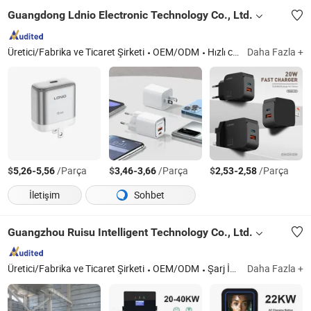
Guangdong Ldnio Electronic Technology Co., Ltd.
Üretici/Fabrika ve Ticaret Şirketi
OEM/ODM
Hızlı cevap
Daha Fazla +
$
-
/Parça
$
-
/Parça
$
-
/Parça
5,26
5,56
3,46
3,66
2,53
2,58
İletişim
Sohbet
Guangzhou Ruisu Intelligent Technology Co., Ltd.
Üretici/Fabrika ve Ticaret Şirketi
OEM/ODM
Şarj İstasyonu, Elektrikli Araç Şarj Cihazı, Araç Şarj Cihazı, Otomotiv Parçaları, Güç Bankası, Mobil Depolama ve Şarj Taşıyıcı, Enerji Depolama Bataryası, Elektrikli Araç Şarj Cihazı, Yüksek Güçlü Mobil Batarya ve Şarj Cihazı
Daha Fazla +