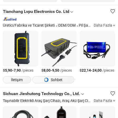
Tianchang Lvpu Electronics Co. Ltd
Üretici/Fabrika ve Ticaret Şirketi
OEM/ODM
Pil Şarj Cihazı, Lityum Pil Şarj Cihazı, Kurşun Asit Pil Şarj Cihazı, 6-light Gösterge Puls Şarj Cihazı, Dijital Ekran Akıllı Şarj Cihazı, Dijital Ekran Onarım Şarj Cihazı
Daha Fazla +
$
-
/pieces
$
-
/pieces
$
-
/pieces
5,90
7,90
8,00
9,50
22,14
24,00
İletişim
Sohbet
Sichuan Jieshutong Technology Co., Ltd.
Taşınabilir Elektrikli Araç Şarj Cihazı, Araç Akü Şarj Cihazı, Elektrikli Araç Şarj Cihazı
Daha Fazla +