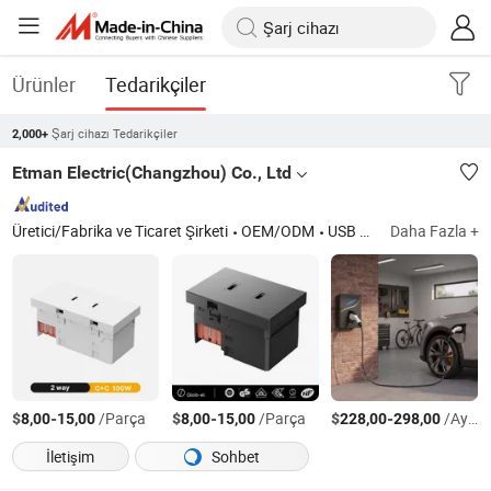
Ürünler
Tedarikçiler
Şarj cihazı Tedarikçiler
2,000+
Etman Electric(Changzhou) Co., Ltd
Üretici/Fabrika ve Ticaret Şirketi
OEM/ODM
USB Priz, Güç Modülü, Perilex Fiş, Elektrikli Ocak Fişi, Dcl Priz, Lamba Prizi, Güç Fişi, LED Işık Aksesuarı, Duvar Kutusu Aksesuarı, Elektrik Kabloları
Daha Fazla +
$
-
/Parça
$
-
/Parça
$
-
/Ayarla
8,00
15,00
8,00
15,00
228,00
298,00
İletişim
Sohbet