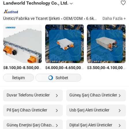
Landworld Technology Co., Ltd.
Üretici/Fabrika ve Ticaret Şirketi
OEM/ODM
6.6kW - 40kW Araç İçi Şarj Cihazı, 1.5kW- 6kW DC/DC Dönüştürücü, İki Bir Arada Entegrasyon (6.6kW Araç İçi Şarj Cihazı+ 2.5kW DC/DC Dönüştürücü), İki Bir Arada Entegrasyon (11kW Araç İçi Şarj Cihazı+ 3.5kW DC/DC Dönüştürücü), Üç Bir Arada Entegrasyon (6.6kW Araç İçi Şarj Cihazı+ 2.5kW DC/DC Dönüştürücü+ PDU)
Daha Fazla +
$
-
/Parça
$
-
/Parça
$
-
/P
8.100,00
8.500,00
4.000,00
4.650,00
3.500,00
4.100,00
İletişim
Sohbet
Duvar Telefonu Üreticiler
Güneş Şarj Cihazı Üreticiler
Pil Şarj Cihazı Üreticiler
Usb Şarj Aleti Üreticiler
Güneş Enerjisi Şarj Cihazı Üreticiler
Dijital Şarj Aleti Üreticiler