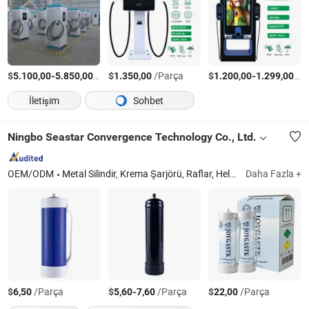
$
-
/Parça
$
/Parça
$
-
/P
5.100,00
5.850,00
1.350,00
1.200,00
1.299,00
İletişim
Sohbet
Ningbo Seastar Convergence Technology Co., Ltd.
OEM/ODM
Metal Silindir, Krema Şarjörü, Raflar, Helyum, Lojistik Ekipmanları, Gaz Silindiri
Daha Fazla +
$
/Parça
$
-
/Parça
$
/Parça
6,50
5,60
7,60
22,00