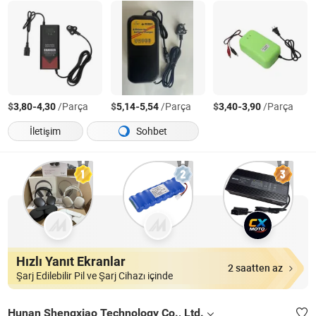
$
-
/Parça
$
-
/Parça
$
-
/Parça
3,80
4,30
5,14
5,54
3,40
3,90
İletişim
Sohbet
Hızlı Yanıt Ekranlar
2 saatten az
Şarj Edilebilir Pil ve Şarj Cihazı içinde
Hunan Shengxiao Technology Co., Ltd.