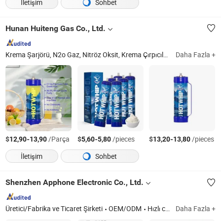
İletişim
Sohbet
Hunan Huiteng Gas Co., Ltd.
Krema Şarjörü, N2o Gaz, Nitröz Oksit, Krema Çırpıcıları
Daha Fazla +
Hunan
$
-
/Parça
$
-
/pieces
$
-
/pieces
12,90
13,90
5,60
5,80
13,20
13,80
İletişim
Sohbet
Shenzhen Apphone Electronic Co., Ltd.
Üretici/Fabrika ve Ticaret Şirketi
OEM/ODM
Hızlı cevap
Daha Fazla +