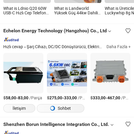
What is Ldnio Q20 60W
What is Landworld
What is Üreticil
USB-C Hızlı Cep Telefonu
Yüksek Güç 44kw Dahili
Luckywhip 8g 
Mobil Şarj Aleti Pd3.2
Şarj Cihazı
Krema Şarjörü 
AVS Duvar Şarj Aleti Tam
Paketleri
Hızda Şarj için iPhone 17
Echelon Energy Technology (Hangzhou) Co., Ltd
Serisi Dizüstü Bilgisayar
Hızlı cevap
Şarj Cihazı, DC/DC Dönüştürücü, Elektrikli Araç Şarj Cihazı
Daha Fazla +
$
-
/Parça
$
-
/Parça
$
-
/Parça
58,00
83,00
275,00
333,00
333,00
467,00
İletişim
Sohbet
Shenzhen Borun Intelligence Integration Co., Ltd.