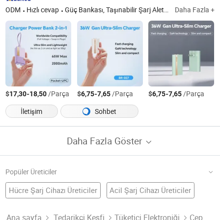
ODM
Hızlı cevap
Güç Bankası, Taşınabilir Şarj Aleti, Düz Transformator
Daha Fazla +
$
-
/Parça
$
-
/Parça
$
-
/Parça
17,30
18,50
6,75
7,65
6,75
7,65
İletişim
Sohbet
Daha Fazla Göster
Popüler Üreticiler
Hücre Şarj Cihazı Üreticiler
Acil Şarj Cihazı Üreticiler
Cep Telefonu Aksesuarları Fabrika
Mobil Telefon Şarj Aleti
Seyahat Şarj Cihazı
Cep Telefonu Şarj Cihazı Üreticiler
Ana sayfa
Tedarikçi Keşfi
Tüketici Elektroniği
Cep