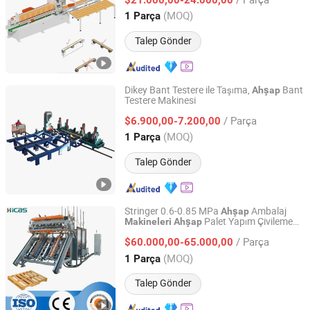
Shandong, China
Fiyat 2016
(MOQ)
1 Parça
Talep Gönder
Dikey Bant Testere ile Taşıma,
Bant
Ahşap
Testere Makinesi
Shandong Zouping Shuanghuan Machinery
Manufacturing Co., Ltd.
/ Parça
$6.900,00-7.200,00
(MOQ)
1 Parça
Shandong, China
Fiyat 2015
Talep Gönder
Stringer 0.6-0.85 MPa
Ambalaj
Ahşap
Palet Yapım Çivileme
Makineleri
Ahşap
Qingdao High-Class Service Import & Export Co., Ltd.
Makinesi
/ Parça
$60.000,00-65.000,00
Shandong, China
Fiyat 2016
(MOQ)
1 Parça
Talep Gönder