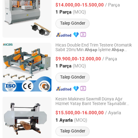
Makinesi için
/ Parça
$14.000,00-15.500,00
Shandong, China
Fiyat 2016
(MOQ)
1 Parça
Talep Gönder
Hicas Double End Trim Testere Otomatik
Sabit 20m/Min
İşleme
Ahşap
Ahşap
Qingdao High-Class Service Import & Export Co., Ltd.
Testere Makinesi
Palet Yapımı için
Ahşap
/ Parça
$9.900,00-12.000,00
Shandong, China
Fiyat 2016
(MOQ)
1 Parça
Talep Gönder
Kesim Makinesi Sawmill Dünya Ağır
Hizmet Yatay Bant Testere Taşınabilir
Shandong Zouping Shuanghuan Machinery
Bant Testere
Kütük Kesme
Ahşap
Manufacturing Co., Ltd.
/ Ayarla
$15.500,00-16.000,00
Makineleri
(MOQ)
1 Ayarla
Shandong, China
Fiyat 2015
Talep Gönder