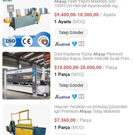
Palet Yapım Makinesi 500-
Ahşap
700PC/H Hidrolik Ayarlanabilir Açı
Qingdao High-Class Service Import & Export Co., Ltd.
Otomatik
Palet Kırma Makinesi
Ahşap
/ Ayarla
Otomatik Besleme ile
$9.400,00-10.300,00
Shandong, China
Fiyat 2016
(MOQ)
1 Ayarla
Talep Gönder
Özel Kaplama Yüzey
Plywood
Ahşap
Mobilya Kapısı Zemin Hidrolik Sıcak Pres
QINGDAO SOSN MACHINERY CO., LTD.
Makinesi
/ Parça
$10.000,00-20.000,00
Shandong, China
Fiyat 2009
(MOQ)
1 Parça
Talep Gönder
Hayvan Yatakları ve Ambalaj Çözümleri
için Premium
Talaş Makinesi
Ahşap
Shandong Zouping Shuanghuan Machinery
Manufacturing Co., Ltd.
/ Parça
$7.360,00
(MOQ)
1 Parça
Shandong, China
Fiyat 2015