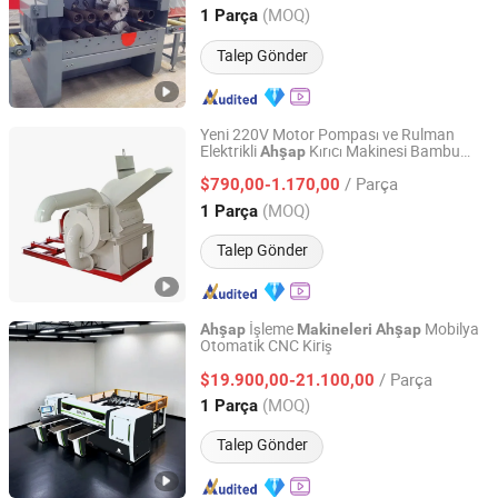
(MOQ)
1 Parça
Shandong, China
Fiyat 2015
Talep Gönder
Yeni 220V Motor Pompası ve Rulman
Elektrikli
Kırıcı Makinesi Bambu
Ahşap
Shandong Qufu Taifeng Mechanical Equipment Co., Ltd.
Tozu Kırma Çekiçli Değirmen Kırıcı
/ Parça
$790,00-1.170,00
Shandong, China
Fiyat 2025
(MOQ)
1 Parça
Talep Gönder
İşleme
Mobilya
Ahşap
Makineleri
Ahşap
Otomatik CNC Kiriş
QINGDAO SOSN MACHINERY CO., LTD.
/ Parça
$19.900,00-21.100,00
Shandong, China
Fiyat 2009
(MOQ)
1 Parça
Talep Gönder