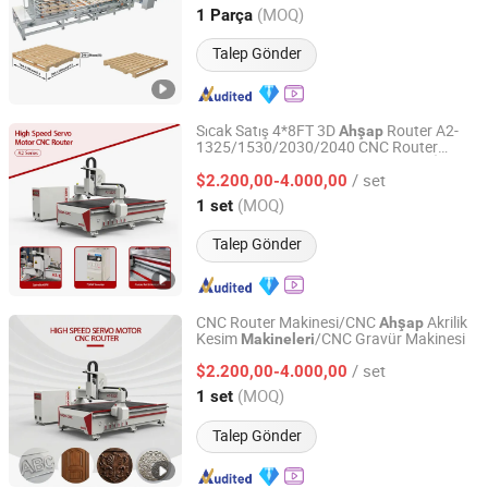
Shandong, China
Fiyat 2016
(MOQ)
1 Parça
Talep Gönder
Sıcak Satış 4*8FT 3D
Router A2-
Ahşap
1325/1530/2030/2040 CNC Router
Jinan Sign CNC Equipment Co., Ltd.
Makinesi
CNC Kesim
İşleme
Ahşap
Ahşap
/ set
Gravür Router
$2.200,00-4.000,00
Shandong, China
Fiyat 2018
(MOQ)
1 set
Talep Gönder
CNC Router Makinesi/CNC
Akrilik
Ahşap
Kesim
/CNC Gravür Makinesi
Makineleri
Jinan Sign CNC Equipment Co., Ltd.
/ set
$2.200,00-4.000,00
Shandong, China
Fiyat 2018
(MOQ)
1 set
Talep Gönder