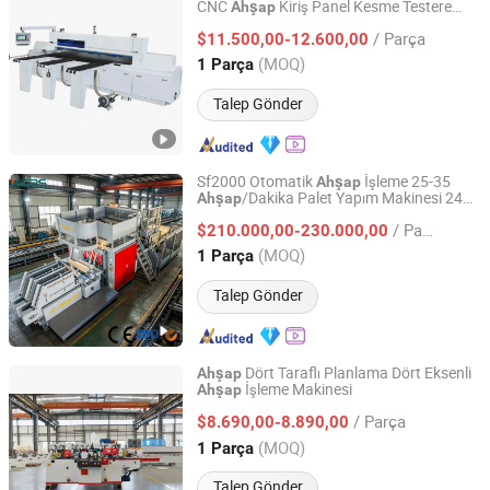
CNC
Kiriş Panel Kesme Testere
Ahşap
Qingdao High-Class Service Import & Export Co., Ltd.
Makinesi
/ Parça
$11.500,00-12.600,00
Shandong, China
Fiyat 2016
(MOQ)
1 Parça
Talep Gönder
Sf2000 Otomatik
İşleme 25-35
Ahşap
/Dakika Palet Yapım Makinesi 24h
Ahşap
Qingdao High-Class Service Import & Export Co., Ltd.
Kesintisiz 22kw
Palet Çivileme
Ahşap
/ Parça
Makinesi
$210.000,00-230.000,00
Shandong, China
Fiyat 2016
(MOQ)
1 Parça
Talep Gönder
Dört Taraflı Planlama Dört Eksenli
Ahşap
İşleme Makinesi
Ahşap
Qingdao Zhongding Machinery Co., Ltd.
/ Parça
$8.690,00-8.890,00
Shandong, China
Fiyat 2018
(MOQ)
1 Parça
Talep Gönder