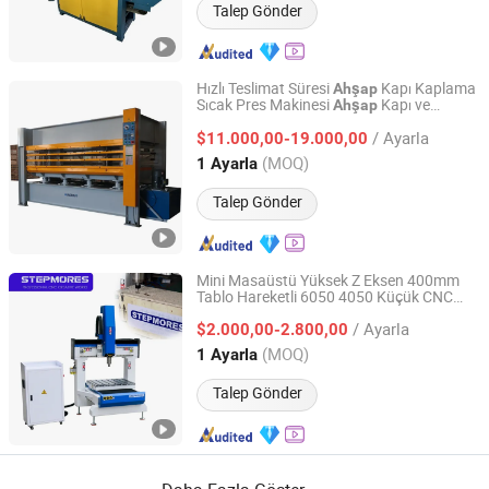
Talep Gönder
Hızlı Teslimat Süresi
Kapı Kaplama
Ahşap
Sıcak Pres Makinesi
Kapı ve
Ahşap
Qingdao Yingzhuo Machinery Technology Co., Ltd.
Mobilya Laminasyonu için Sıcak Pres
/ Ayarla
Makinesi
İşleme
$11.000,00-19.000,00
Ahşap
Shandong, China
Fiyat 2023
(MOQ)
1 Ayarla
Talep Gönder
Mini Masaüstü Yüksek Z Eksen 400mm
Tablo Hareketli 6050 4050 Küçük CNC
Jinan Chentuo Cnc Equipment Co., Ltd
Router Frezeleme Gravür Kesme Makinesi
/ Ayarla
Akrilik Alüminyum Çelik için
$2.000,00-2.800,00
Ahşap
Shandong, China
Fiyat 2015
(MOQ)
1 Ayarla
Talep Gönder