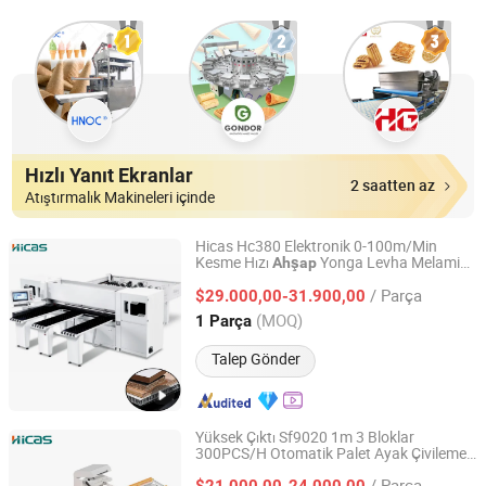
Hızlı Yanıt Ekranlar
2 saatten az
Atıştırmalık Makineleri içinde
Hicas Hc380 Elektronik 0-100m/Min
Kesme Hızı
Yonga Levha Melamin
Ahşap
Qingdao High-Class Service Import & Export Co., Ltd.
Kesme CNC
Testere Makinesi
Ahşap
/ Parça
$29.000,00-31.900,00
Shandong, China
Fiyat 2016
(MOQ)
1 Parça
Talep Gönder
Yüksek Çıktı Sf9020 1m 3 Bloklar
300PCS/H Otomatik Palet Ayak Çivileme
Qingdao High-Class Service Import & Export Co., Ltd.
Makinesi
Palet Yapımı için
Ahşap
/ Parça
$21.000,00-24.000,00