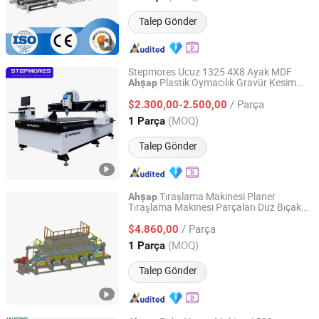
Talep Gönder
Stepmores Ucuz 1325 4X8 Ayak MDF
Plastik Oymacılık Gravür Kesim
Ahşap
Jinan Chentuo Cnc Equipment Co., Ltd
CNC Router Makinesi CE Sertifikası ile
/ Parça
$2.300,00-2.500,00
Shandong, China
Fiyat 2015
(MOQ)
1 Parça
Talep Gönder
Tıraşlama Makinesi Planer
Ahşap
Tıraşlama Makinesi Parçaları Düz Bıçak
Shandong Zouping Shuanghuan Machinery
Mil
Manufacturing Co., Ltd.
/ Parça
$4.860,00
(MOQ)
1 Parça
Shandong, China
Fiyat 2015
Talep Gönder