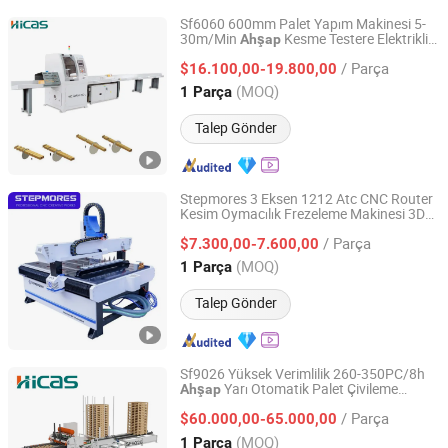
Sf6060 600mm Palet Yapım Makinesi 5-
30m/Min
Kesme Testere Elektrikli
Ahşap
Qingdao High-Class Service Import & Export Co., Ltd.
Kesme Makinesi
Ahşap
/ Parça
$16.100,00-19.800,00
Shandong, China
Fiyat 2016
(MOQ)
1 Parça
Talep Gönder
Stepmores 3 Eksen 1212 Atc CNC Router
Kesim Oymacılık Frezeleme Makinesi 3D
Jinan Chentuo Cnc Equipment Co., Ltd
Ağaç için Alet Değişimi ile Oymacılık
/ Parça
$7.300,00-7.600,00
Shandong, China
Fiyat 2015
(MOQ)
1 Parça
Talep Gönder
Sf9026 Yüksek Verimlilik 260-350PC/8h
Yarı Otomatik Palet Çivileme
Ahşap
Qingdao High-Class Service Import & Export Co., Ltd.
Makinesi Saifan'dan
/ Parça
$60.000,00-65.000,00
Shandong, China
Fiyat 2016
(MOQ)
1 Parça