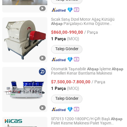
Sıcak Satış Dizel Motor Ağaç Kütüğü
Parçalayıcı Kırma Öğütme
Ahşap
Shandong Qufu Taifeng Mechanical Equipment Co., Ltd.
Makinesi Parçalayıcı Kesici
Kırıcı
Ahşap
/ Parça
Talaş için Ağır Hizmet
Parçalayıcı
$860,00-990,00
Ahşap
Kırıcı
Shandong, China
Fiyat 2025
(MOQ)
1 Parça
Talep Gönder
Otomatik Taşınabilir
İşleme
Ahşap
Ahşap
Panelleri Kenar Bantlama Makinesi
Qingdao Zhongding Machinery Co., Ltd.
/ Parça
$7.500,00-7.800,00
Shandong, China
Fiyat 2018
(MOQ)
1 Parça
Talep Gönder
Sf7013 1200-1800PC/H Çift Başlı
Ahşap
Palet Kesme Makinesi Palet Yapım
Qingdao High-Class Service Import & Export Co., Ltd.