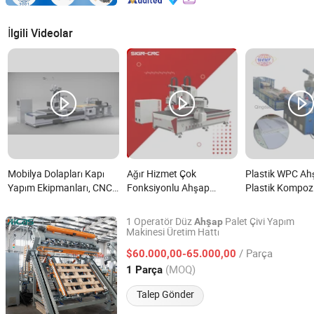
İlgili Videolar
Mobilya Dolapları Kapı
Ağır Hizmet Çok
Plastik WPC Ah
Yapım Ekipmanları, CNC
Fonksiyonlu Ahşap
Plastik Kompoz
Yuva Makinesi 2D 3D
İşleme Makinesi Ahşap
Duvar Paneli Ür
Ahşap Oymalı CNC
CNC Router 1325 2030
Makinesi nedir?
1 Operatör Düz
Palet Çivi Yapım
Ahşap
Router 1325 Ahşap
Marangozluk Ürünleri için
Makinesi Üretim Hattı
Qingdao High-Class Service Import & Export Co., Ltd.
İşleme Makinesi Çift
nedir?
/ Parça
$60.000,00-65.000,00
Spindle CNC Router Atc
Shandong, China
Fiyat 2016
(MOQ)
1 Parça
Etiketleme nedir?
Talep Gönder