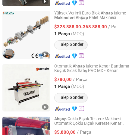
Yüksek Verimli Euro Blok
İşleme
Ahşap
Palet Makinesi
Makineleri
Ahşap
Qingdao High-Class Service Import & Export Co., Ltd.
Otomatik 4-6 Palet/Dakika Palet Çivileme
/ Parça
Makinesi
$328.888,00-368.888,00
Shandong, China
Fiyat 2016
(MOQ)
1 Parça
Talep Gönder
Otomatik
İşleme Kenar Bantlama
Ahşap
Küçük Sıcak Satış PVC MDF Kenar
Qingdao Maonple Machinery Technology Co., Ltd.
Bantlama Makinesi Düz Hat
Kenar
Ahşap
/ Parça
Bantlama Makinesi
$780,00
Shandong, China
Fiyat 2025
(MOQ)
1 Parça
Talep Gönder
Çoklu Bıçak Testere Makinesi
Ahşap
Otomatik Çoklu Bıçak Kereste Kenar
Shandong Zouping Shuanghuan Machinery
Kesme Testere Makinesi
Manufacturing Co., Ltd.
/ Parça
$5.800,00