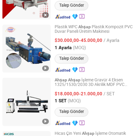
Talep Gönder
Plastik WPC
Plastik Kompozit PVC
Ahşap
Duvar Paneli Üretim Makinesi
Qingdao Weier Plastic Machinery Co., Ltd.
/ Ayarla
$30.000,00-45.000,00
Shandong, China
Fiyat 2009
(MOQ)
1 Ayarla
Talep Gönder
İşleme Gravür 4 Eksen
Ahşap
Ahşap
1325/1530/2030 3D Akrilik MDF PVC
SHANDONG IGOLDEN CNC TECHNOLOGY CO., LTD.
Mobilya Dolap için Freze ve Kesim CNC
/ SET
Router Makinesi
$18.000,00-21.000,00
Shandong, China
Fiyat 2017
(MOQ)
1 SET
Talep Gönder
Hicas Çin Yeni
İşleme Otomatik
Ahşap