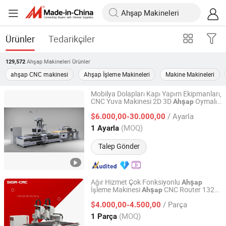
Ürünler
Tedarikçiler
Ahşap Makineleri
Ürünler
129,572
ahşap CNC makinesi
Ahşap İşleme Makineleri
Makine Makineleri
Mobilya Dolapları Kapı Yapım Ekipmanları,
CNC Yuva Makinesi 2D 3D
Oymalı
Ahşap
SHANDONG IGOLDEN CNC TECHNOLOGY CO., LTD.
CNC Router 1325
İşleme Makinesi
Ahşap
/ Ayarla
Çift Spindle CNC Router Atc Etiketleme
$6.000,00-30.000,00
Shandong, China
Fiyat 2017
(MOQ)
1 Ayarla
Talep Gönder
Ağır Hizmet Çok Fonksiyonlu
Ahşap
İşleme Makinesi
CNC Router 1325
Ahşap
Shandong Acetech Intelligent Equipment Co., Ltd.
2030 Marangozluk Ürünleri için
/ Parça
$4.000,00-4.500,00
Shandong, China
Fiyat 2025
(MOQ)
1 Parça