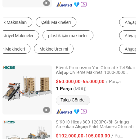
Ahşap Oyma Makinesi
Ahşap Testere Makinesi
Ahşap Pelet Mili
Ahşap Kenar Bantlama Makinesi
Ahşap Kırıcı
Ahşap Oluk Tezgahı
Büyük Promosyon Yarı Otomatik Tel Sıkar
Çivileme Makinesi 1000-3000
Ahşap
Qingdao High-Class Service Import & Export Co., Ltd.
Çiviler Bobin
Palet Yapım Makinesi
Ahşap
/ Parça
Satılık
$60.000,00-65.000,00
Shandong, China
Fiyat 2016
(MOQ)
1 Parça
Talep Gönder
Sf9010 Hicas 800-1200PC/8h Stringer
Amerikan
Palet Makinesi Otomatik
Ahşap
Qingdao High-Class Service Import & Export Co., Ltd.
CNC Pozisyon İş Gücü Tasarrufu Palet
/ Parça
Çivileme Makinesi
$102.000,00-105.000,00