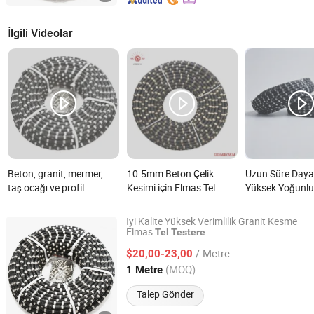
İlgili Videolar
Beton, granit, mermer,
10.5mm Beton Çelik
Uzun Süre Dayan
taş ocağı ve profil
Kesimi için Elmas Tel
Yüksek Yoğunlu
oluşturma için yüksek
Testere nedir?
Sıradan Elmas T
performanslı elmas tel
ile Beton Kesim
İyi Kalite Yüksek Verimlilik Granit Kesme
testeresi nedir?
Granit Ocağı Ür
Elmas
Tel
Testere
Jiangxi Xinguang Diamond Tools Co., Ltd.
nedir?
/ Metre
$20,00-23,00
Jiangxi, China
Fiyat 2014
(MOQ)
1 Metre
Talep Gönder