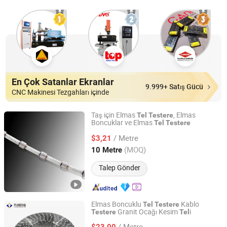
En Çok Satanlar Ekranlar
9.999+ Satış Gücü
CNC Makinesi Tezgahları içinde
Taş için Elmas
, Elmas
Tel
Testere
Boncuklar ve Elmas
Tel
Testere
Wanlong Times Technology Co., Ltd.
/ Metre
$3,21
Fujian, China
Fiyat 2007
(MOQ)
10 Metre
Talep Gönder
Elmas Boncuklu
Kablo
Tel
Testere
Granit Ocağı Kesim
i
Testere
Tel
Quanzhou Jiuzhou Chuang Yuan Machinery Co., Ltd.
/ Metre
$23,00