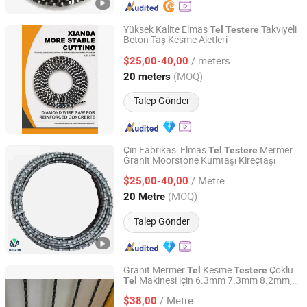
Yüksek Kalite Elmas
Takviyeli
Tel
Testere
Beton Taş Kesme Aletleri
Fujian Xianda Machinery Co., Ltd.
/ meters
$25,00-40,00
Fujian, China
Fiyat 2017
(MOQ)
20 meters
Talep Gönder
Çin Fabrikası Elmas
Mermer
Tel
Testere
Granit Moorstone Kumtaşı Kireçtaşı
FUJIAN BEGITA AUTOMATION TECHNOLOGY CO., LTD.
/ Metre
$25,00-40,00
Fujian, China
Fiyat 2025
(MOQ)
20 Metre
Talep Gönder
Granit Mermer
Kesme
Çoklu
Tel
Testere
Makinesi için 6.3mm 7.3mm 8.2mm,
Tel
Quanzhou Best Diamond Tools Co., Ltd.
Elmas
İpi
Tel
/ Metre
$38,00