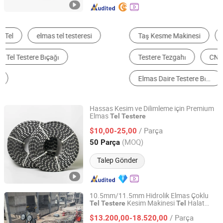
Taş Kesme Makinesi
Elmas Tel Testeresi
Testere Tezgahı
CNC Makinesi Tezgahları
Elmas Daire Testere Bıçağı
Diğer Kesme Makineleri
Hassas Kesim ve Dilimleme için Premium
Elmas
Tel
Testere
Diaflex (Changxing) Tools Co., Ltd.
/ Parça
$10,00-25,00
Zhejiang, China
Fiyat 2024
(MOQ)
50 Parça
Talep Gönder
10.5mm/11.5mm Hidrolik Elmas Çoklu
Kesim Makinesi
Halat
Tel
Testere
Tel
Henan Yulu Machinery Co., Ltd.
Taş Mermer Granit Ocağı Beton
Testere
/ Parça
Kesim
$13.200,00-18.520,00