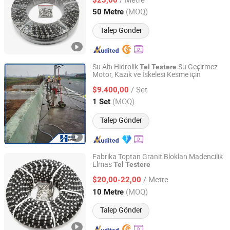
Fujian, China
Fiyat 2019
(MOQ)
50 Metre
Talep Gönder
Su Altı Hidrolik
Su Geçirmez
Tel
Testere
Motor, Kazık ve İskelesi Kesme için
Shijiazhuang Huatao Import and Export Trade Co., Ltd.
/ Set
$9.400,00
Hebei, China
Fiyat 2020
(MOQ)
1 Set
Talep Gönder
Fabrika Toptan Granit Blokları Madencilik
Elmas
Tel
Testere
Jiangxi Xinguang Diamond Tools Co., Ltd.
/ Metre
$20,00-22,00
Jiangxi, China
Fiyat 2014
(MOQ)
10 Metre
Talep Gönder