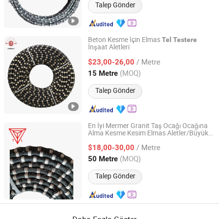
Talep Gönder
Beton Kesme İçin Elmas
Tel
Testere
İnşaat Aletleri
Jiangxi Zhongli Superhard Materials Tools Co., Ltd.
/ Metre
$23,00-26,00
Jiangxi, China
Fiyat 2018
(MOQ)
15 Metre
Talep Gönder
En İyi Mermer Granit Taş Ocağı Ocağına
Alma Kesme Kesim Elmas Aletler/Büyük
Poyang Tianli Diamond Tools Co., Ltd.
Çoklu
/Natürel Sert Taş Blok
Tel
Testere
/ Metre
Kumtaşı Zincir
Üreticisi
$18,00-30,00
Testere
Jiangxi, China
Fiyat 2019
(MOQ)
50 Metre
Talep Gönder