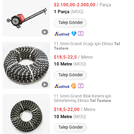
/ Parça
$2.100,00-2.300,00
Jiangsu, China
Fiyat 2026
(MOQ)
1 Parça
Talep Gönder
11.5mm Granit Ocağı için Elmas
Tel
Testere
Jiangxi Xinguang Diamond Tools Co., Ltd.
/ Metre
$18,5-22,5
Jiangxi, China
Fiyat 2014
(MOQ)
10 Metre
Talep Gönder
11.5mm Granit Blok Kesimi için
Sinterlenmiş Elmas
Tel
Testere
Jiangxi Xinguang Diamond Tools Co., Ltd.
/ Metre
$18,5-22,00
Jiangxi, China
Fiyat 2014
(MOQ)
10 Metre
Talep Gönder