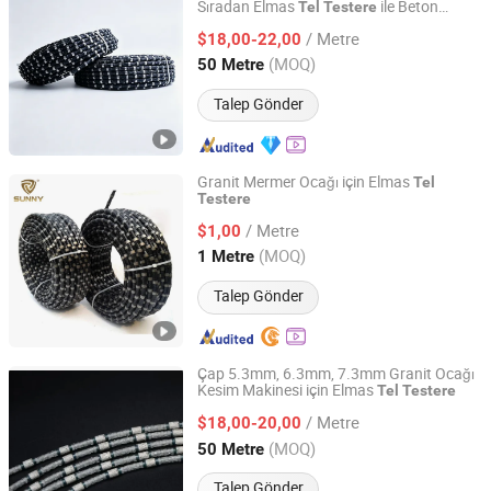
Sıradan Elmas
ile Beton
Tel
Testere
Yancheng Link Import and Export Co., Ltd
Kesimi Taş Granit Ocağı Üretimi
/ Metre
$18,00-22,00
Jiangsu, China
Fiyat 2026
(MOQ)
50 Metre
Talep Gönder
Granit Mermer Ocağı için Elmas
Tel
Testere
Quanzhou Sunny Superhard Tools Co., Ltd.
/ Metre
$1,00
Fujian, China
Fiyat 2013
(MOQ)
1 Metre
Talep Gönder
Çap 5.3mm, 6.3mm, 7.3mm Granit Ocağı
Kesim Makinesi için Elmas
Tel
Testere
Fujian Xiapu Zhongyuan Machinery Co., Ltd.
/ Metre
$18,00-20,00
Fujian, China
Fiyat 2015
(MOQ)
50 Metre
Talep Gönder