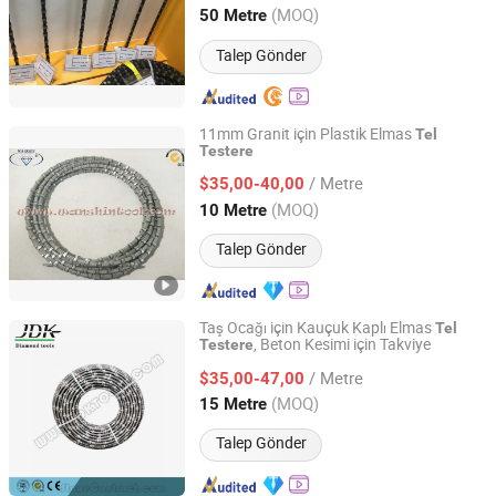
Fujian, China
Fiyat 2017
(MOQ)
50 Metre
Talep Gönder
11mm Granit için Plastik Elmas
Tel
Testere
QUANZHOU ZHUOSHI SUPERHARD TOOL CO., LTD.
/ Metre
$35,00-40,00
Fujian, China
Fiyat 2014
(MOQ)
10 Metre
Talep Gönder
Taş Ocağı için Kauçuk Kaplı Elmas
Tel
, Beton Kesimi için Takviye
Testere
Quanzhou JDK Diamond Tools Co., Ltd.
/ Metre
$35,00-47,00
Fujian, China
Fiyat 2006
(MOQ)
15 Metre
Talep Gönder