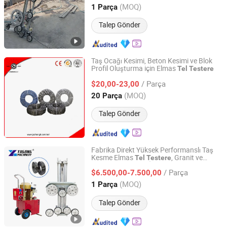
Henan, China
Fiyat 2017
(MOQ)
1 Parça
Talep Gönder
Taş Ocağı Kesimi, Beton Kesimi ve Blok
Profil Oluşturma için Elmas
Tel
Testere
Jiangxi Zhongli Superhard Materials Tools Co., Ltd.
/ Parça
$20,00-23,00
Jiangxi, China
Fiyat 2018
(MOQ)
20 Parça
Talep Gönder
Fabrika Direkt Yüksek Performanslı Taş
Kesme Elmas
, Granit ve
Tel
Testere
Zhengzhou Yugong Automation Equipment Co., Ltd.
Mermer Ocağı için İyi Sızdırmazlık ile
/ Parça
$6.500,00-7.500,00
Henan, China
Fiyat 2026
(MOQ)
1 Parça
Talep Gönder