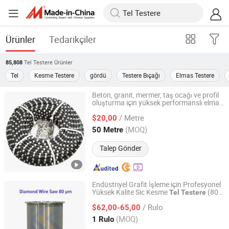
Ürünler
Tedarikçiler
Tel Testere
Ürünler
85,808
Tel
Kesme Testere
gördü
Testere Bıçağı
Elmas Testere
Beton, granit, mermer, taş ocağı ve profil
oluşturma için yüksek performanslı elmas
XIAMEN JOY TECHNOLOGY CO., LTD.
si
tel
testere
/ Metre
$20,00
Fujian, China
Fiyat 2022
(MOQ)
50 Metre
Talep Gönder
Endüstriyel Grafit İşleme için Profesyonel
Yüksek Kalite Sic Kesme
(80
Tel
Testere
Baoji Kangkong New Material Technology Co., Ltd
Mikron)
/ Rulo
$62,00-65,00
Shaanxi, China
Fiyat 2026
(MOQ)
1 Rulo