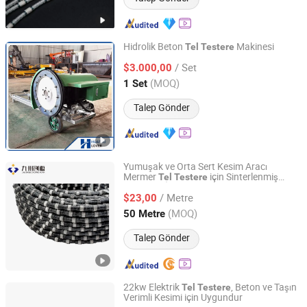
Hidrolik Beton
Makinesi
Tel
Testere
Shijiazhuang Huatao Import and Export Trade Co., Ltd.
/ Set
$3.000,00
(MOQ)
1 Set
Hebei, China
Fiyat 2020
Talep Gönder
Yumuşak ve Orta Sert Kesim Aracı
Mermer
için Sinterlenmiş
Tel
Testere
Quanzhou Jiuzhou Chuang Yuan Machinery Co., Ltd.
Boncuklu İp
/ Metre
$23,00
Fujian, China
Fiyat 2019
(MOQ)
50 Metre
Talep Gönder
22kw Elektrik
, Beton ve Taşın
Tel
Testere
Verimli Kesimi için Uygundur
Yancheng Link Import and Export Co., Ltd