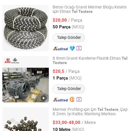
Beton Ocağı Granit Mermer Bloğu Kesimi
için Elmas
Tel
Testere
Zhenjiang Suran Tools Co., Ltd.
/ Parça
$20,00
Jiangsu, China
Fiyat 2018
(MOQ)
50 Parça
Talep Gönder
8.8mm Granit Kareleme Plastik Elmas
Tel
Testere
PUTIAN QIDELI ENGINEERING EQUIPMENT CO., LTD.
/ Parça
$20,5
Fujian, China
Fiyat 2023
(MOQ)
1 Parça
Talep Gönder
Mermer Profiling için Çin
, Çap:
Tel
Testere
8.2mm, İyi Kalite, Wanlong Markası
QUANZHOU JINGSTAR CO., LTD.
/ Metre
$33,00-48,00
Fujian, China
Fiyat 2021
(MOQ)
10 Metre