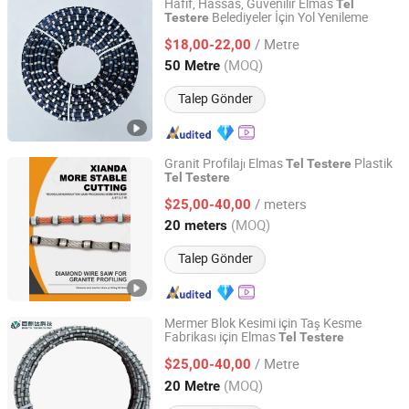
Hafif, Hassas, Güvenilir Elmas
Tel
Belediyeler İçin Yol Yenileme
Testere
Yancheng Link Import and Export Co., Ltd
/ Metre
$18,00-22,00
Jiangsu, China
Fiyat 2026
(MOQ)
50 Metre
Talep Gönder
Granit Profilajı Elmas
Plastik
Tel
Testere
Tel
Testere
Fujian Xianda Machinery Co., Ltd.
/ meters
$25,00-40,00
Fujian, China
Fiyat 2017
(MOQ)
20 meters
Talep Gönder
Mermer Blok Kesimi için Taş Kesme
Fabrikası için Elmas
Tel
Testere
FUJIAN BEGITA AUTOMATION TECHNOLOGY CO., LTD.
/ Metre
$25,00-40,00
Fujian, China
Fiyat 2025
(MOQ)
20 Metre