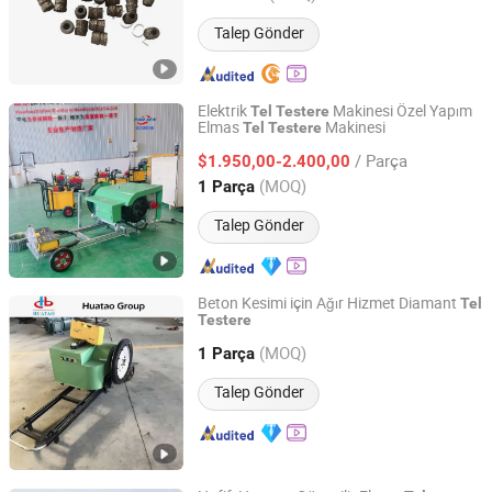
Talep Gönder
Elektrik
Makinesi Özel Yapım
Tel
Testere
Elmas
Makinesi
Tel
Testere
Shandongpaili En Machinery Manufacturing Co., Ltd.
/ Parça
$1.950,00-2.400,00
Shandong, China
Fiyat 2024
(MOQ)
1 Parça
Talep Gönder
Beton Kesimi için Ağır Hizmet Diamant
Tel
Testere
Shijiazhuang Huatao Import and Export Trade Co., Ltd.
(MOQ)
1 Parça
Hebei, China
Fiyat 2020
Talep Gönder