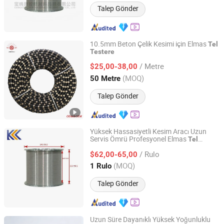
Talep Gönder
10.5mm Beton Çelik Kesimi için Elmas
Tel
Testere
Jiangxi Zhongli Superhard Materials Tools Co., Ltd.
/ Metre
$25,00-38,00
Jiangxi, China
Fiyat 2018
(MOQ)
50 Metre
Talep Gönder
Yüksek Hassasiyetli Kesim Aracı Uzun
Servis Ömrü Profesyonel Elmas
Tel
Baoji Kangkong New Material Technology Co., Ltd
(100 Mikron)
Testere
/ Rulo
$62,00-65,00
Shaanxi, China
Fiyat 2026
(MOQ)
1 Rulo
Talep Gönder
Uzun Süre Dayanıklı Yüksek Yoğunluklu