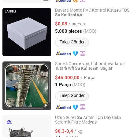
Duvara Monte PVC Kontrol Kutu
TDS
su
için
Su
Kalitesi
Foshan Langli Hardware Electrical Co., Ltd.
/ pieces
$0,03
Guangdong, China
Fiyat 2025
(MOQ)
5.000 pieces
Talep Gönder
Sürekli Operasyon, Laboratuvarlarda
Tutarlı Wfi
ni Sağlar
Su
Kalitesi
Shandong Eagle Pharma Machinery Co., Ltd.
/ Parça
$45.000,00
Shandong, China
Fiyat 2025
(MOQ)
1 Parça
Talep Gönder
Uzun Süreli
Arıtımı İçin Dayanıklı
Su
Seramik Filtre Medyası
Shijiazhuang Huabang Mineral Products Co., Ltd.
/ kg
$0,3-0,4