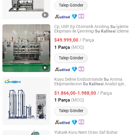
Talep Gönder
Cp, USP, Ep Otomatik Arıtılmış
İşleme
Su
Ekipmanı ile Çevrimiçi
İzleme
Su
Kalitesi
Shandong Eagle Pharma Machinery Co., Ltd.
/ Parça
$49.999,00
Shandong, China
Fiyat 2025
(MOQ)
1 Parça
Talep Gönder
Kuyu Delme Endüstrisinde
Arıtma
Su
Ekipmanlarının
Analizi için
Su
Kalitesi
Hebei UMEK Environment Machine Co., Ltd.
Özelleştirilmiş Ekipman Şeması
/ Parça
$1.866,00-1.988,00
Hebei, China
Fiyat 2021
(MOQ)
1 Parça
Talep Gönder
Yüksek Kuru Nem Oranı Saf Buhar