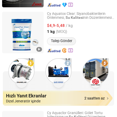
Cy Aquatox Clear: Siyanobakterilerin
Önlenmesi,
nin Düzenlenmesi
Su
Kalitesi
Henan Chenyuan Biotechnology Co., Ltd.
ve Detoksifikasyon
/ kg
$4,9-5,48
Henan, China
Fiyat 2025
(MOQ)
1 kg
Talep Gönder
Hızlı Yanıt Ekranlar
2 saatten az
Dizel Jeneratör içinde
Cy Aquaclor Granülleri: Gölet Tortu
İyileştirme ve
Düzenleme
Su
Kalitesi