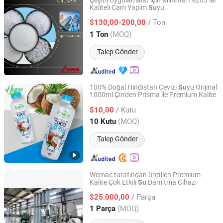
Çeşitli Uygulamalar için Minimal Fe2o3 ile
Kaliteli Cam Yapım
yu
Su
Liaoning Metals and Minerals Enterprise Co., Ltd.
/ Ton
$130,00-200,00
Liaoning, China
Fiyat 2025
(MOQ)
1 Ton
Talep Gönder
100% Doğal Hindistan Cevizi
yu Orijinal
Su
1000ml Çin'den Prisma ile Premium Kalite
Shining Industrial Enterprise (China) Co., Ltd.
/ Kutu
$10,00
Jiangsu, China
Fiyat 2013
(MOQ)
10 Kutu
Talep Gönder
Wemac tarafından üretilen Premium
Kalite Çok Etkili
Damıtma Cihazı
Su
Shandong Eagle Pharma Machinery Co., Ltd.
/ Parça
$25.000,00
Shandong, China
Fiyat 2025
(MOQ)
1 Parça