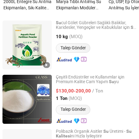
2000L Entegre Su Arıtma
Marya Tıbbi Arıtılmış Su
Cp, USP, Ep Oto
Ekipmanları, Sıkı Kalite
Ekipmanları Modüler
Arıtılmış Su İşl
Standartlarını Karşılamak
Tasarım Paslanmaz Çelik
Ekipmanı ile Çev
İçin Ters 0smosis 1
Boru Çevrimiçi Su Kalitesi
Kalitesi İzleme 
cul Gölet Gübreleri Sağlıklı Balıklar,
Su
Kullanır nedir?
İzleme Sistemi nedir?
Karidesler, Yengeçler ve Kabuklular için
Su
Zhengzhou Chinese Veterinary Import & Export Trade Co.,
ni İyileştirir
Kalitesi
Ltd
(MOQ)
10 kg
Talep Gönder
Henan, China
Fiyat 2023
Çeşitli Endüstriler ve Kullanımlar için
Premium Kalite Cam Yapım
yu
Su
Liaoning Metals and Minerals Enterprise Co., Ltd.
/ Ton
$130,00-200,00
Liaoning, China
Fiyat 2025
(MOQ)
1 Ton
Talep Gönder
Polibazik Organik Asitler
Üretimi -
Su
Su
ni Hızla İyileştirir
Kalitesi
Henan Chenyuan Biotechnology Co., Ltd.