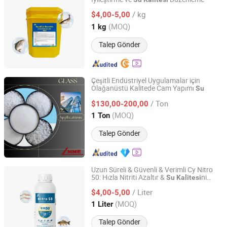
Henan Chenyuan Biotechnology Co., Ltd.
/ kg
$4,00-5,00
Henan, China
Fiyat 2025
(MOQ)
1 kg
Talep Gönder
Çeşitli Endüstriyel Uygulamalar için
Olağanüstü Kalitede Cam Yapımı
Su
Liaoning Metals and Minerals Enterprise Co., Ltd.
/ Ton
$130,00-200,00
Liaoning, China
Fiyat 2025
(MOQ)
1 Ton
Talep Gönder
Uzun Süreli & Güvenli & Verimli Cy Nitro
50: Hızla Nitriti Azaltır &
ni
Su
Kalitesi
Henan Chenyuan Biotechnology Co., Ltd.
İyileştirir
/ Liter
$4,00-5,00
Henan, China
Fiyat 2025
(MOQ)
1 Liter
Talep Gönder