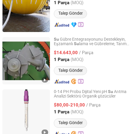
(MOQ)
1 Parça
Jiangsu, China
Fiyat 2013
Talep Gönder
Gübre Entegrasyonunu Destekleyin,
Su
Eşzamanlı
lama ve Gübreleme, Tarım
Su
Shandong H. T-Bauer Water and Agricultural Machinery &
Ürünlerinin Verimini ve
ni Artırın
Kalitesi
Engineering Co., Ltd.
/ Parça
$14.643,00
(MOQ)
1 Parça
Shandong, China
Fiyat 2026
Talep Gönder
0-14 PH Probu Dijital Yeni pH
Arıtma
Su
Analizi Sektörü Organik çözücüler
Shanghai Chunye Instrument Technology Co., Ltd.
/ Parça
$80,00-210,00
Shanghai, China
Fiyat 2019
(MOQ)
1 Parça
Talep Gönder