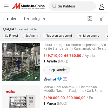
Ürünler
Tedarikçiler
Su Kalitesi
Ürünler
8,297,899
Su Filtresi
Su Arıtımı
filtrasyon su sistemi
en iyi su arıtma
2000L Entegre
Arıtma Ekipmanları, Sıkı
Su
Kalite Standartlarını Karşılamak İçin Ters
Shandong Eagle Water Treatment Technology Co.,Ltd
0smosis 1 Kullanır
/ Ayarla
$49.710,00-66.760,00
Shandong, China
Fiyat 2025
(MOQ)
1 Ayarla
Talep Gönder
Marya Tıbbi Arıtılmış
Ekipmanları
Su
Modüler Tasarım Paslanmaz Çelik Boru
Shanghai Marya Pharmaceutical Engineering & Project
Çevrimiçi
İzleme Sistemi
Su
Kalitesi
Co., Ltd.
/ Parça
$190.000,00-200.000,00
(MOQ)
1 Parça
Shanghai, China
Fiyat 2020