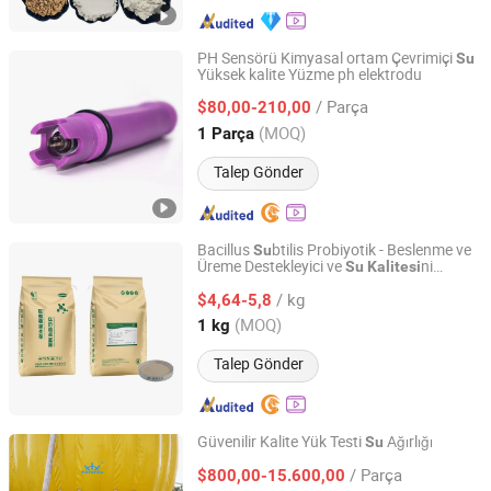
PH Sensörü Kimyasal ortam Çevrimiçi
Su
Yüksek kalite Yüzme ph elektrodu
Shanghai Chunye Instrument Technology Co., Ltd.
/ Parça
$80,00-210,00
Shanghai, China
Fiyat 2019
(MOQ)
1 Parça
Talep Gönder
Bacillus
btilis Probiyotik - Beslenme ve
Su
Üreme Destekleyici ve
ni
Su
Kalitesi
Henan Chenyuan Biotechnology Co., Ltd.
Arındırıcı
/ kg
$4,64-5,8
Henan, China
Fiyat 2025
(MOQ)
1 kg
Talep Gönder
Güvenilir Kalite Yük Testi
Ağırlığı
Su
Zhenjiang Matchau Marine Equipment Co., Ltd.
/ Parça
$800,00-15.600,00