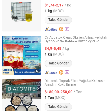
/ kg
$1,74-2,17
Henan, China
Fiyat 2025
(MOQ)
1 kg
Talep Gönder
Cy Aquatox Clear: Oksijen Artırıcı ve İştah
Uyarıcı ve
Düzenleyici ve
Su
Kalitesi
Henan Chenyuan Biotechnology Co., Ltd.
Detoksifikasyon
/ kg
$4,9-5,48
Henan, China
Fiyat 2025
(MOQ)
1 kg
Talep Gönder
Diatomlu Toprak Filtre Yağı
ni
Su
Kalitesi
Arındırır Koku Emme
Shijiazhuang Huabang Mineral Products Co., Ltd.
/ Ton
$180,00-250,00
Hebei, China
Fiyat 2020
(MOQ)
1 Ton
Talep Gönder