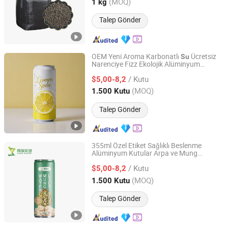
Hebei, China
Fiyat 2020
(MOQ)
1 kg
Talep Gönder
OEM Yeni Aroma Karbonatlı
Ücretsiz
Su
Narenciye Fizz Ekolojik Alüminyum
Hainan Zhenxi Industry Co., Ltd.
Ambalajda
/ Kutu
$5,00-8,2
Hainan, China
Fiyat 2021
(MOQ)
1.500 Kutu
Talep Gönder
355ml Özel Etiket Sağlıklı Beslenme
Alüminyum Kutular Arpa ve Mung
Hainan Zhenxi Industry Co., Ltd.
Fa
lyesi
yu
su
Su
/ Kutu
$5,00-8,2
Hainan, China
Fiyat 2021
(MOQ)
1.500 Kutu
Talep Gönder