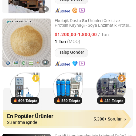
Ekolojik Dostu
Ürünleri Çekici ve
Su
Protein Kaynağı - Soya Enzimatik Protein
Shandong Yuwang Ecological Food Industry Co.,Ltd
Konsantresi - Beslenmeyi Teşvik Eder,
Su
/ Ton
ni İyileştirir
$1.200,00-1.800,00
Kalitesi
Shandong, China
Fiyat 2025
(MOQ)
1 Ton
Talep Gönder
606 Talepte
550 Talepte
431 Talepte
En Popüler Ürünler
5.300+ Sorular
Su arıtma içinde