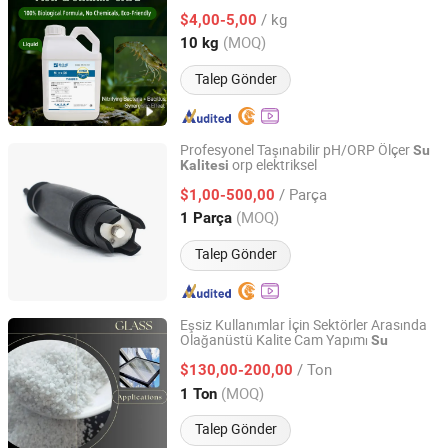
/ kg
$4,00-5,00
Henan, China
Fiyat 2025
(MOQ)
10 kg
Talep Gönder
Profesyonel Taşınabilir pH/ORP Ölçer
Su
orp elektriksel
Kalitesi
Shanghai Chunye Instrument Technology Co., Ltd.
/ Parça
$1,00-500,00
Shanghai, China
Fiyat 2019
(MOQ)
1 Parça
Talep Gönder
Eşsiz Kullanımlar İçin Sektörler Arasında
Olağanüstü Kalite Cam Yapımı
Su
Liaoning Metals and Minerals Enterprise Co., Ltd.
/ Ton
$130,00-200,00
Liaoning, China
Fiyat 2025
(MOQ)
1 Ton
Talep Gönder