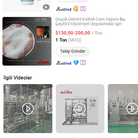
Düşük Demirli Kaliteli Cam Yapımı
,
Su
Çeşitli Endüstriyel Uygulamalar için
Liaoning Metals and Minerals Enterprise Co., Ltd.
/ Ton
$130,00-200,00
Liaoning, China
Fiyat 2025
(MOQ)
1 Ton
Talep Gönder
İlgili Videolar