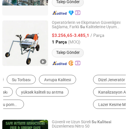
Talep Gönder
Operatörlerin ve Ekipmanın Güvenliğini
Sağlama, Farklı
Kalitelerine Uyum
Su
Shandong H. T-Bauer Water and Agricultural Machinery &
Sağlama, Yerel
lama Kapasitesine
Su
Engineering Co., Ltd.
/ Parça
Sahip Aquago 40-120
$3.256,65-3.485,1
(MOQ)
1 Parça
Shandong, China
Fiyat 2026
Talep Gönder
Dizel Jeneratör
Su Pompası
Bilyeli Vana
Kanalizasyon Arıtma Ekipmanları
Santrifüj Pompa
Lazer Kesme Makinesi
Güvenli ve Uzun Süreli
Su
Kalitesi
Düzenlemesi Nitro 50
Henan Chenyuan Biotechnology Co., Ltd.