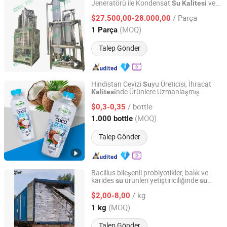
Jeneratörü ile Kondensat
ve
Su
Kalitesi
Shandong Eagle Pharma Machinery Co., Ltd.
Dezenfeksiyon Fonksiyonu
/ Parça
$27.500,00-28.000,00
Shandong, China
Fiyat 2025
(MOQ)
1 Parça
Talep Gönder
Hindistan Cevizi
yu Üreticisi, İhracat
Su
nde Ürünlere Uzmanlaşmış
Kalitesi
Jiangsu First Fruit Biology Science Co., Ltd.
/ bottle
$0,3-0,35
Jiangsu, China
Fiyat 2026
(MOQ)
1.000 bottle
Talep Gönder
Bacillus bileşenli probiyotikler, balık ve
karides
ürünleri yetiştiriciliğinde
su
su
Weifang Yuexiang Chemical Co., Ltd.
ni artırmak için kullanılır
kalitesi
/ kg
$2,00-8,00
Shandong, China
Fiyat 2020
(MOQ)
1 kg
Talep Gönder