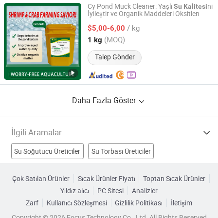
Cy Pond Muck Cleaner: Yaşlı
ni
Su
Kalitesi
İyileştir ve Organik Maddeleri Oksitlen
Henan Chenyuan Biotechnology Co., Ltd.
/ kg
$5,00-6,00
Henan, China
Fiyat 2025
(MOQ)
1 kg
Talep Gönder
Daha Fazla Göster
İlgili Aramalar
Su Soğutucu Üreticiler
Su Torbası Üreticiler
Avrupa Kalitesi Üreticiler
yüksek kaliteli takı Üreticiler
Çok Satılan Ürünler
Sıcak Ürünler Fiyatı
Toptan Sıcak Ürünler
Yıldız alıcı
PC Sitesi
Analizler
yüksek kaliteli su arıtma Fabrikalar
Zarf
Kullanıcı Sözleşmesi
Gizlilik Politikası
İletişim
yüksek kaliteli su pompası Fabrikalar
Copyright © 2026 Focus Technology Co., Ltd. All Rights Reserved