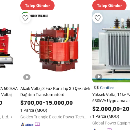
Talep Gönder
Talep Gönder
Certified
kVA 500kVA
Alçak Voltaj 3 Faz Kuru Tip 3D Çekirdek
 Voltaj
Dağıtım Transformatörü
Yüksek Voltaj 11kv Y
630kVA Uygulamaları
0
$
700,00
-
15.000,00
$
2.000,00
-
20
1 Parça
(MOQ)
1 Parça
(MOQ)
, Ltd.
Golden Triangle Electric Power Technology Co., Ltd.