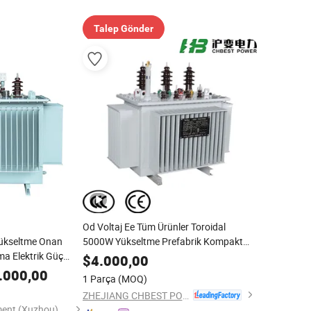
Talep Gönder
Od Voltaj Ee Tüm Ürünler Toroidal
Yükseltme Onan
5000W Yükseltme Prefabrik Kompakt
ma Elektrik Güç
Dağıtım Elektrik Üç Fazlı Transformatör
$
4.000,00
ransformatörü
.000,00
1 Parça
(MOQ)
ZHEJIANG CHBEST POWER TECHNOLOGY CO., LTD.
Global Power Equipment (Xuzhou) Co., Ltd.