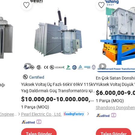
Certified
En Çok Satan Donshi
Yüksek Voltaj Üç Fazlı 66kV 69kV 115kV
Yüksek Voltaj Düşük 
ağı
Yağ Daldırmalı Güç Transformatörü için
Kayıplı Adım Aşağı T
$
6.000,00
-
9.
Şebeke Alt İstasyonu
Trafo Merkezi
olama
$
10.000,00
-
10.000.000,00
1 Parça
(MOQ)
 ile 6kv-
1 Parça
(MOQ)
Pearl Electric Co., Ltd.
Shandong Xincheng Electric Engineering Co., Ltd
Talep Gönder
Talep Gönder