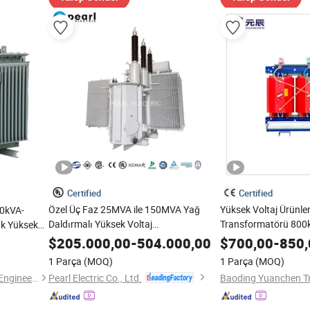
Certified
Certified
Özel Üç Faz 25MVA ile 150MVA Yağ
Yüksek Voltaj Ürünler
00kVA-
Daldırmalı Yüksek Voltaj
Transformatörü 800
k Yüksek
Transformatörü Trafo Merkezi Projesi
Kaydırma Transform
 Gücü Trafo
$
205.000,00
-
504.000,00
$
700,00
-
850,
için
1 Parça
(MOQ)
1 Parça
(MOQ)
Pearl Electric Co., Ltd.
Shandong Xincheng Electric Engineering Co., Ltd