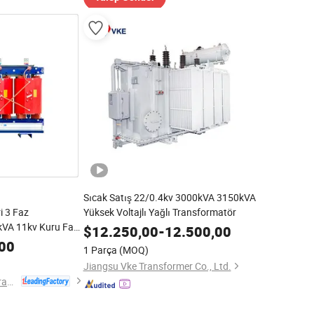
Sıcak Satış 22/0.4kv 3000kVA 3150kVA
i 3 Faz
Yüksek Voltajlı Yağlı Transformatör
kVA 11kv Kuru Faz
$
12.250,00
-
12.500,00
atörü
00
1 Parça
(MOQ)
Jiangsu Vke Transformer Co., Ltd.
Baoding Yuanchen Transformer Manufacturing Co., Ltd.