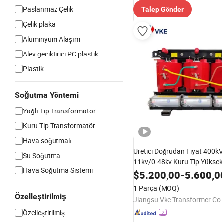
Paslanmaz Çelik
Talep Gönder
Çelik plaka
Alüminyum Alaşım
Alev geciktirici PC plastik
Plastik
Soğutma Yöntemi
Yağlı Tip Transformatör
Kuru Tip Transformatör
Hava soğutmalı
Üretici Doğrudan Fiyat 400
Su Soğutma
11kv/0.48kv Kuru Tip Yüksek
Hava Soğutma Sistemi
Transformatörleri Fiyatı
$
5.200,00
-
5.600,0
1 Parça
(MOQ)
Özelleştirilmiş
Jiangsu Vke Transformer Co.
Özelleştirilmiş