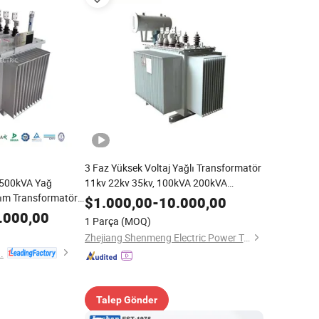
3 Faz Yüksek Voltaj Yağlı Transformatör
2500kVA Yağ
11kv 22kv 35kv, 100kVA 200kVA
tım Transformatörü
400kVA 1000kVA
$
1.000,00
-
10.000,00
ekirdek Güç İletimi
.000,00
1 Parça
(MOQ)
Zhejiang Shenmeng Electric Power Technology Co., Ltd.
.
Talep Gönder