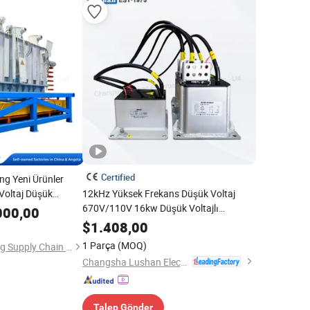
Certified
ng Yeni Ürünler
Voltaj Düşük
12kHz Yüksek Frekans Düşük Voltaj
ransformatör için
670V/110V 16kw Düşük Voltajlı
000,00
Aşamalı Dönüştürücü ve İndüktör
$
1.408,00
Epoksi Reçine ile Kaplanmış Kuru Tip
1 Parça
(MOQ)
Shandong Dongsheng Supply Chain Co., Ltd
Güç Dönüştürücü
Changsha Lushan Electronic Technology Co., Ltd.
Talep Gönder