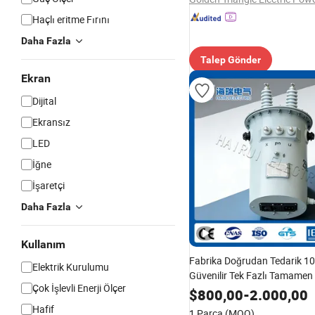
Haçlı eritme Fırını
Daha Fazla
Talep Gönder
Ekran
Dijital
Ekransız
LED
İğne
İşaretçi
Daha Fazla
Kullanım
Fabrika Doğrudan Tedarik 1
Elektrik Kurulumu
Güvenilir Tek Fazlı Tamamen
Çok İşlevli Enerji Ölçer
Yüksek Voltaj Dağıtım Trans
$
800,00
-
2.000,00
Hafif
1 Parça
(MOQ)