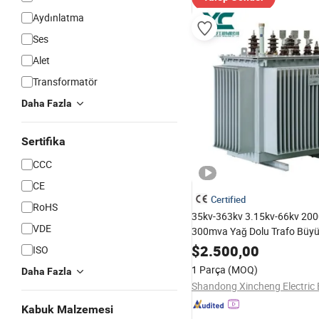
Aydınlatma
Ses
Alet
Transformatör
Daha Fazla
Sertifika
CCC
CE
Certified
RoHS
35kv-363kv 3.15kv-66kv 20
VDE
300mva Yağ Dolu Trafo Büyü
Voltaj Alt İstasyonu Elektrik
$
2.500,00
ISO
1 Parça
(MOQ)
Daha Fazla
Kabuk Malzemesi