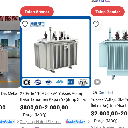
Talep Gönder
Talep Gönder
Certified
ir Dış Mekan
220V ile 110V 50 kVA Yüksek Voltaj
Bakır Tamamen Kapalı Yağlı Tip 3 Faz
Yüksek Voltaj 33kv 
Elektrik Yağına Daldırılmış Ee Elektrik
İletim Dağıtım Alçalt
00
$
800,00
-
2.000,00
Transformatörü Güç Dağıtımı Mv-Hv
Kaynağı İzolasyon T
$
2.000,00
-
20
1 Parça
(MOQ)
Transformatörü
Bakır Çekirdek ile
1 Parça
(MOQ)
Zhejiang Hairui Electric Co., Ltd.