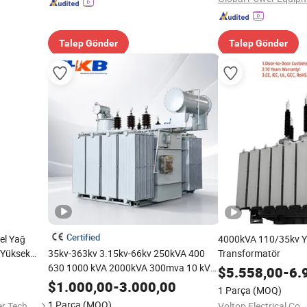
Talep Gönder
Talep Gönder
Certified
el Yağ
4000kVA 110/35kv Yü
 Yüksek
35kv-363kv 3.15kv-66kv 250kVA 400
Transformatör
630 1000 kVA 2000kVA 300mva 10 kVA
$
5.558,00
-
6.
Yağ Daldırmalı Büyük Yüksek Voltaj
$
1.000,00
-
3.000,00
1 Parça
(MOQ)
Transformatörü Trafo Fiyatı
1 Parça
(MOQ)
Golden Triangle Electric Power Technology Co., Ltd.
Voltop Electrical Co.,