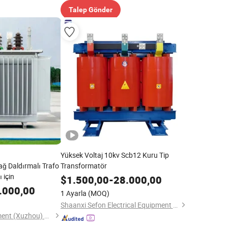
Talep Gönder
Yüksek Voltaj 10kv Scb12 Kuru Tip
ağ Daldırmalı Trafo
Transformatör
 için
$
1.500,00
-
28.000,00
.000,00
1 Ayarla
(MOQ)
Shaanxi Sefon Electrical Equipment Co., Ltd
Global Power Equipment (Xuzhou) Co., Ltd.