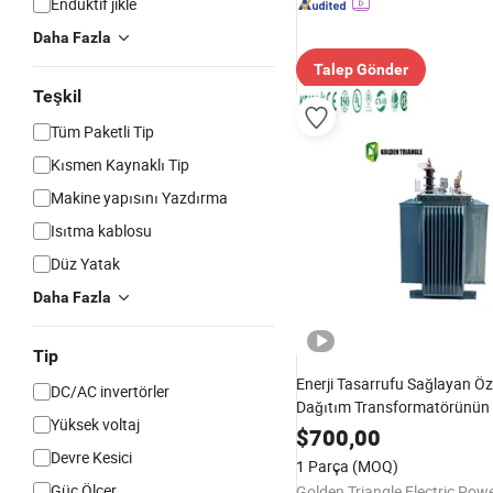
Endüktif jikle
Daha Fazla
Talep Gönder
Teşkil
Tüm Paketli Tip
Kısmen Kaynaklı Tip
Makine yapısını Yazdırma
Isıtma kablosu
Düz Yatak
Daha Fazla
Tip
Enerji Tasarrufu Sağlayan Öz
DC/AC invertörler
Dağıtım Transformatörünün
Yüksek voltaj
Verimli İşlemi
$
700,00
Devre Kesici
1 Parça
(MOQ)
Güç Ölçer