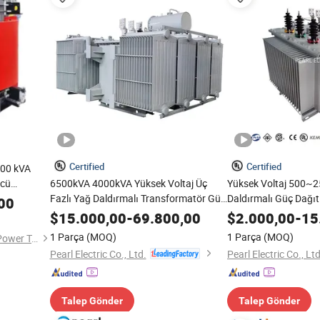
Certified
Certified
500 kVA
ücü
6500kVA 4000kVA Yüksek Voltaj Üç
Yüksek Voltaj 500~
üm 3 Üç
Fazlı Yağ Daldırmalı Transformatör Güç
Daldırmalı Güç Dağı
00
sformatörü
Kaynağı Güç İletimi
Fiyatı Silikon Çelik Ç
$
15.000,00
-
69.800,00
$
2.000,00
-
15
için
1 Parça
(MOQ)
1 Parça
(MOQ)
Zhejiang Shenmeng Electric Power Technology Co., Ltd.
Pearl Electric Co., Ltd.
Pearl Electric Co., Ltd
Talep Gönder
Talep Gönder