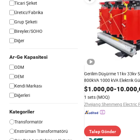
Ticari Şirket
Üretici/Fabrika
Grup Şirketi
Bireyler/SOHO
Diğer
Ar-Ge Kapasitesi
ODM
Gerilim Düşürme 11kv 33kv 
OEM
800kVA 1000 kVA Elektrik G
Kendi Markası
Dağıtımı Epoksi Reçine Dök
$
1.000,00
-
10.000,
Fazlı Kuru Tip Dağıtım Tran
Diğerleri
1 sets
(MOQ)
Kategoriler
Transformatör
Enstrüman Transformatörü
Talep Gönder