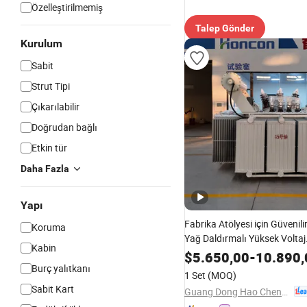
Özelleştirilmemiş
Talep Gönder
Kurulum
Sabit
Strut Tipi
Çıkarılabilir
Doğrudan bağlı
Etkin tür
Daha Fazla
Yapı
Fabrika Atölyesi için Güvenil
Koruma
Yağ Daldırmalı Yüksek Voltaj
Kabin
Transformatörü
$
5.650,00
-
10.890,
Burç yalıtkanı
1 Set
(MOQ)
Sabit Kart
Guang Dong Hao Cheng Electric Co., Ltd