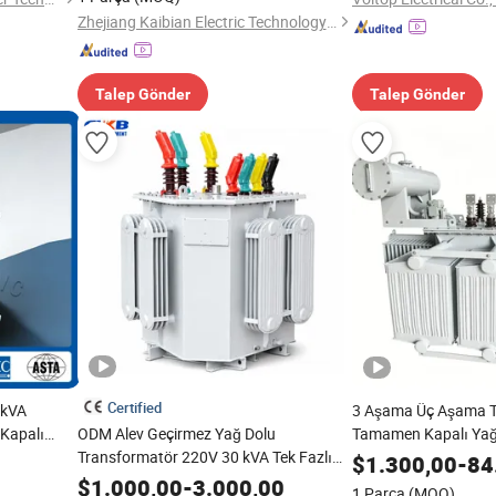
Zhejiang Kaibian Electric Technology Co., Ltd
Talep Gönder
Talep Gönder
Certified
0kVA
3 Aşama Üç Aşama 
 Kapalı
ODM Alev Geçirmez Yağ Dolu
Tamamen Kapalı Yağ 
formatörü
Transformatör 220V 30 kVA Tek Fazlı
Voltajlı Aşamalı Düş
$
1.300,00
-
84
Güç Transformatörü
Endüstriyel Kontrol V
$
1.000,00
-
3.000,00
1 Parça
(MOQ)