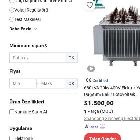
Güç Dağıtım Kabini ve Kutusu
Voltaj Regülatörü
Test Makinesi
Daha Fazla
Minimum sipariş
OK
Fiyat
Certified
-
OK
680kVA 20kv 400V Elektrik Y
Dağıtımı Bakır Fotovoltaik
Transformatör ile Enerji Dep
Ürün Özellikleri
$
1.500,00
30kVA-5000kVA Yüksek Voltaj
1 Parça
(MOQ)
Numune Satın Al
50kv
Uygulama
Elektronik
Talep Gönder