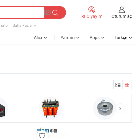
Oturum aç
RFQ yayım
Trafo
Daha Fazla
Alıcı
Yardım
Apps
Türkçe
r