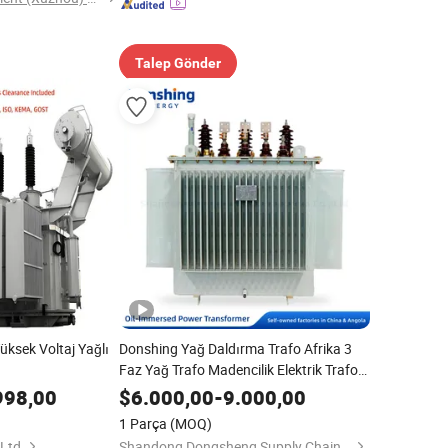
Talep Gönder
ksek Voltaj Yağlı
Donshing Yağ Daldırma Trafo Afrika 3
Faz Yağ Trafo Madencilik Elektrik Trafo
Ds-500-15 Kuru Trafo Yüksek Voltaj
998,00
$
6.000,00
-
9.000,00
Trafo
1 Parça
(MOQ)
 Ltd.
Shandong Dongsheng Supply Chain Co., Ltd