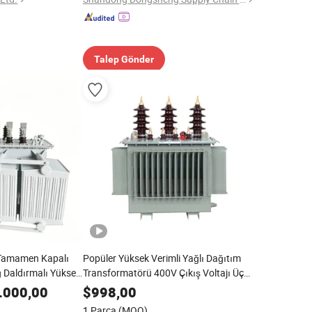
Talep Gönder
Tamamen Kapalı
Popüler Yüksek Verimli Yağlı Dağıtım
Daldırmalı Yüksek
Transformatörü 400V Çıkış Voltajı Üç
ürme Fırını
Fazlı Güç Transformatörü
.000,00
$
998,00
oltaj Voltaj
1 Parça
(MOQ)