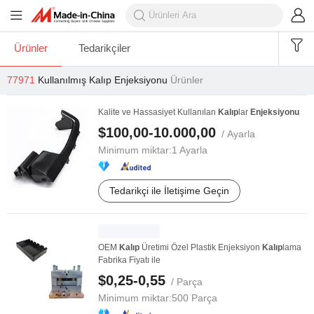
Ürünler
Tedarikçiler
77971
Kullanılmış Kalıp Enjeksiyonu
Ürünler
Kalite ve Hassasiyet Kullanılan
Kalıp
lar
Enjeksiyonu
$100,00-10.000,00
/ Ayarla
Minimum miktar:
1 Ayarla
Tedarikçi ile İletişime Geçin
OEM
Kalıp
Üretimi Özel Plastik Enjeksiyon
Kalıp
lama
Fabrika Fiyatı ile
$0,25-0,55
/ Parça
Minimum miktar:
500 Parça