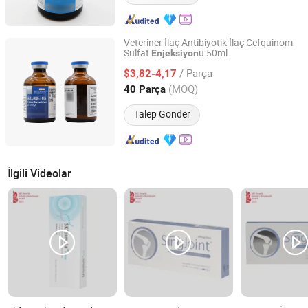
Veteriner İlaç Antibiyotik İlaç Cefquinom
Sülfat
u 50ml
Enjeksiyon
Shandong Loong Nucleus Medical Technology Co., Ltd
/ Parça
$3,82-4,17
Shandong, China
Fiyat 2025
(MOQ)
40 Parça
Talep Gönder
İlgili Videolar