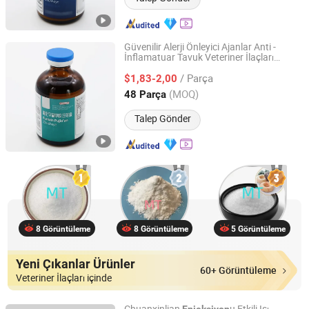
Güvenilir Alerji Önleyici Ajanlar Anti -
İnflamatuar Tavuk Veteriner İlaçları
Shandong Loong Nucleus Medical Technology Co., Ltd
Fluniksin Meglumine
u
Enjeksiyon
/ Parça
$1,83-2,00
Shandong, China
Fiyat 2025
(MOQ)
48 Parça
Talep Gönder
8 Görüntüleme
8 Görüntüleme
5 Görüntüleme
Yeni Çıkanlar Ürünler
60+ Görüntüleme
Veteriner İlaçları içinde