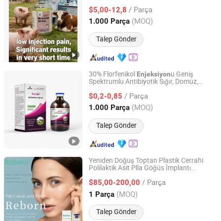
için Düşük
Ağrısı
Enjeksiyon
/ Parça
$5,00-12,8
Shandong, China
Fiyat 2025
(MOQ)
1.000 Parça
Talep Gönder
30% Florfenikol
u Geniş
Enjeksiyon
Spektrumlu Antibiyotik Sığır, Domuz,
JIANGXI BANGCHENG ANIMAL PHARMACEUTICAL CO.,
Koyun, Kanatlı, Balık Solunum ve Bağırsak
LTD
/ Parça
Bakteriyel Enfeksiyonu İçin Hamile
$0,2-0,85
Hayvanlar İçin Güvenlidir
(MOQ)
1.000 Parça
Jiangxi, China
Fiyat 2026
Talep Gönder
Yeniden Doğuş Toptan Plastik Cerrahi
Polilaktik Asit Plla Göğüs İmplantı
Rimless Industry Co., Ltd.
u Dermal Dolgu Yüz Cilt
Enjeksiyon
/ Parça
Beyazlatma ve Kalça Geliştirme için
$85,00-200,00
Jilin, China
Fiyat 2024
(MOQ)
1 Parça
Talep Gönder