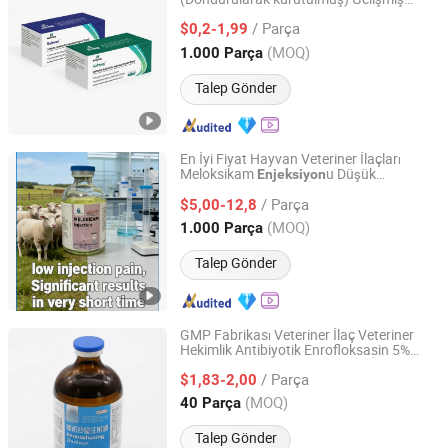
JIANGXI BANGCHENG ANIMAL PHARMACEUTICAL CO.,
Hayvancılık Sağlığı ve İyileşmesi için
LTD
/ Parça
$0,2-1,99
(MOQ)
1.000 Parça
Jiangxi, China
Fiyat 2026
Talep Gönder
En İyi Fiyat Hayvan Veteriner İlaçları
Meloksikam
u Düşük
Enjeksiyon
Shandong Loong Nucleus Medical Technology Co., Ltd
Ağrı İlaçı İyi Kalite ile
Enjeksiyon
/ Parça
$5,00-12,8
Shandong, China
Fiyat 2025
(MOQ)
1.000 Parça
Talep Gönder
GMP Fabrikası Veteriner İlaç Veteriner
Hekimlik Antibiyotik Enrofloksasin 5%
Shandong Loong Nucleus Medical Technology Co., Ltd
u Hayvan Kullanımı İçin
Enjeksiyon
/ Parça
$1,83-2,00
Shandong, China
Fiyat 2025
(MOQ)
40 Parça
Talep Gönder