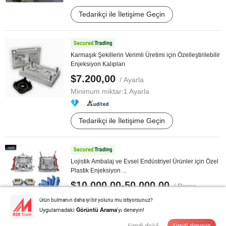
Tedarikçi ile İletişime Geçin
Karmaşık Şekillerin Verimli Üretimi için Özelleştirilebilir
Enjeksiyon Kalıpları
$7.200,00
/ Ayarla
Minimum miktar:
1 Ayarla
Tedarikçi ile İletişime Geçin
Lojistik Ambalaj ve Evsel Endüstriyel Ürünler için Özel
Plastik Enjeksiyon ...
$10.000,00-50.000,00
/ Parça
Minimum miktar:
1 Parça
Ürün bulmanın daha iyi bir yolunu mu istiyorsunuz?
Uygulamadaki
'yı deneyin!
Görüntü Arama
Şimdi değil
Şimdi deneyin