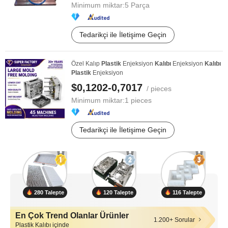
Minimum miktar:
5 Parça
Tedarikçi ile İletişime Geçin
Özel Kalıp
Plastik
Enjeksiyon
Kalıbı
Enjeksiyon
Kalıbı
Plastik
Enjeksiyon
$0,1202-0,7017
/ pieces
Minimum miktar:
1 pieces
Tedarikçi ile İletişime Geçin
280 Talepte
120 Talepte
116 Talepte
En Çok Trend Olanlar Ürünler
1.200+ Sorular
Plastik Kalıbı içinde