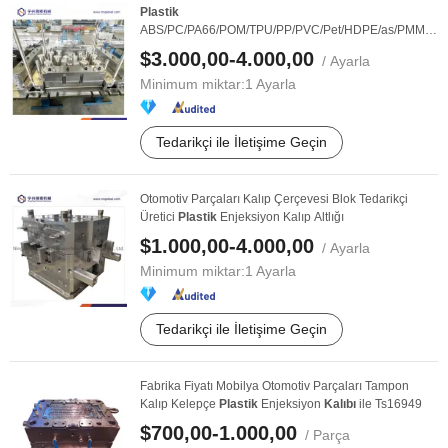
Plastik
ABS/PC/PA66/POM/TPU/PP/PVC/Pet/HDPE/as/PMMA
Enjeksiyon Kalıp Parçaları Sıcak Runner Üzerine ...
$3.000,00-4.000,00
/ Ayarla
Minimum miktar:
1 Ayarla
Tedarikçi ile İletişime Geçin
Otomotiv Parçaları Kalıp Çerçevesi Blok Tedarikçi
Üretici
Plastik
Enjeksiyon Kalıp Altlığı
$1.000,00-4.000,00
/ Ayarla
Minimum miktar:
1 Ayarla
Tedarikçi ile İletişime Geçin
Fabrika Fiyatı Mobilya Otomotiv Parçaları Tampon
Kalıp Kelepçe
Plastik
Enjeksiyon
Kalıbı
ile Ts16949
$700,00-1.000,00
/ Parça