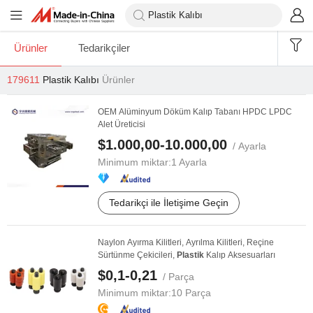
Ürünler
Tedarikçiler
179611
Plastik Kalıbı
Ürünler
OEM Alüminyum Döküm Kalıp Tabanı HPDC LPDC
Alet Üreticisi
$1.000,00-10.000,00
/ Ayarla
Minimum miktar:
1 Ayarla
Tedarikçi ile İletişime Geçin
Naylon Ayırma Kilitleri, Ayrılma Kilitleri, Reçine
Sürtünme Çekicileri,
Plastik
Kalıp Aksesuarları
$0,1-0,21
/ Parça
Minimum miktar:
10 Parça