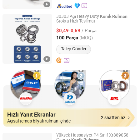
30303 Ağı Heavy Duty
Konik
Rulman
Stokta Hızlı Teslimat
Liaocheng Supu Bearing Co., Ltd.
/ Parça
$0,49-0,69
Shandong, China
Fiyat 2026
(MOQ)
100 Parça
Talep Gönder
Hızlı Yanıt Ekranlar
2 saatten az
Açısal temas bilyalı rulman içinde
Yüksek Hassasiyet P4 Sınıf Xr889058
Çapraz
Konik
Rulman