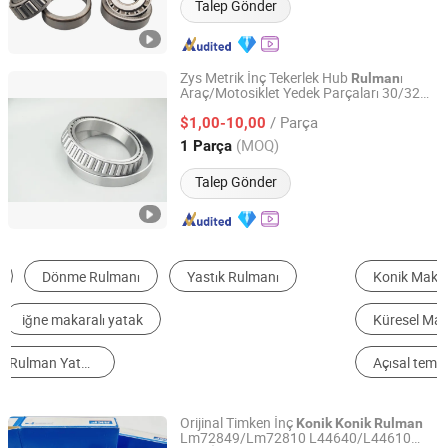
Talep Gönder
Zys Metrik İnç Tekerlek Hub
ı
Rulman
Araç/Motosiklet Yedek Parçaları 30/32
Luoyang Bearing Research Institute Co., Ltd.
Serisi
lar Otomobil ve
Konik
Konik
Rulman
/ Parça
Devirli Değirmen Endüstrisi için
$1,00-10,00
Henan, China
Fiyat 2025
(MOQ)
1 Parça
Talep Gönder
Konik Makaralı Rulman
Silindirik Makaralı Rulman
Küresel Makaralı Rulman
Oto Rulman
Açısal temas bilyalı rulman
Derin Yuva Bilyalı Rulman
Orijinal Timken İnç
Konik
Konik
Rulman
Lm72849/Lm72810 L44640/L44610
Shandong SQY Bearing Co., Ltd