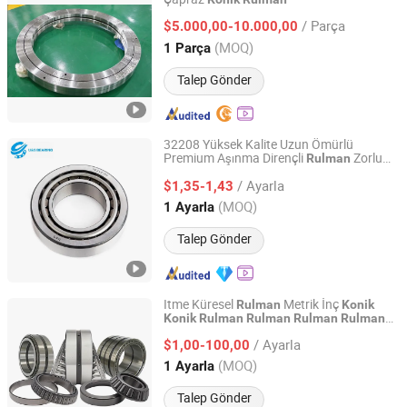
Luoyang Longda Bearing Co., Ltd.
/ Parça
$5.000,00-10.000,00
Henan, China
Fiyat 2013
(MOQ)
1 Parça
Talep Gönder
32208 Yüksek Kalite Uzun Ömürlü
Premium Aşınma Dirençli
Zorlu
Rulman
Wuhu Yuchi Bearing Co., Ltd.
Ortamlar için Fabrika Otomatik
Konik
/ Ayarla
$1,35-1,43
Rulman
Zhejiang, China
Fiyat 2026
(MOQ)
1 Ayarla
Talep Gönder
Itme Küresel
Metrik İnç
Rulman
Konik
Konik
Rulman
Rulman
Rulman
Rulman
Shandong Tod Bearing Co., Ltd.
Derin Yuva Bilyalı
Yuvarlanan
Rulman
/ Ayarla
$1,00-100,00
Rulman
Shandong, China
Fiyat 2025
(MOQ)
1 Ayarla
Talep Gönder