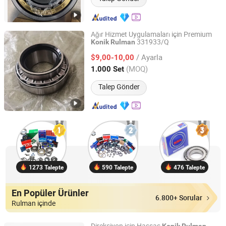
Ağır Hizmet Uygulamaları için Premium
331933/Q
Konik
Rulman
Zaozhuang Yiding Bearing Co., Ltd.
/ Ayarla
$9,00-10,00
Shandong, China
Fiyat 2014
(MOQ)
1.000 Set
Talep Gönder
1273 Talepte
590 Talepte
476 Talepte
En Popüler Ürünler
6.800+ Sorular
Rulman içinde