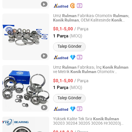
Umz
Fabrikası Otomotiv
ı,
Rulman
Rulman
, OEM Kalitesinde
Konik
Rulman
Konik
Shandong Meizhou Precision Bearing Co., Ltd
. IATF16949 ISO9001 Zhejiang
Rulman
/ Parça
Kalitesi
lar
$0,1-5,00
Rulman
Shandong, China
Fiyat 2022
(MOQ)
1 Parça
Talep Gönder
Umz
Fabrikası, İnç
Rulman
Konik
Rulman
ve Metrik
Otomotiv
Konik
Rulman
Shandong Meizhou Precision Bearing Co., Ltd
ı IATF16949 ve ISO9001 OEM
Rulman
/ Parça
Kalitesi konusunda uzmanlaşmıştır
$0,1-5,00
Shandong, China
Fiyat 2022
(MOQ)
1 Parça
Talep Gönder
Yüksek Kalite Tek Sıra
Konik
Rulman
30203 30204 30205 30206 Hr30203j
Shandong Ante Bearing Technology Co., Ltd.
30203j 30203j2 30203-a Hr30204j
Konik
/ Parça