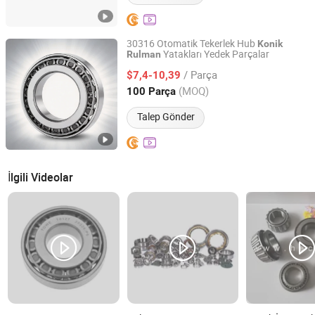
30316 Otomatik Tekerlek Hub
Konik
Yatakları Yedek Parçalar
Rulman
Liaocheng Supu Bearing Co., Ltd.
/ Parça
$7,4-10,39
Shandong, China
Fiyat 2026
(MOQ)
100 Parça
Talep Gönder
İlgili Videolar