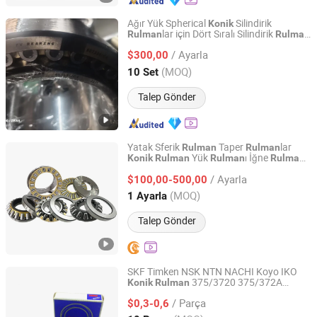
Ağır Yük Spherical
Silindirik
Konik
lar için Dört Sıralı Silindirik
Rulman
Rulman
LUOYANG WEIKE TRANSMISSION EQUIPMENT CO., LTD.
314199b, 313893, 313811, 313839
/ Ayarla
$300,00
Henan, China
Fiyat 2021
(MOQ)
10 Set
Talep Gönder
Yatak Sferik
Taper
lar
Rulman
Rulman
Yük
ı İğne
ı
Konik
Rulman
Rulman
Rulman
Shandong Tod Bearing Co., Ltd.
Silindirik
Yük
ı
Rulman
Rulman
/ Ayarla
$100,00-500,00
Shandong, China
Fiyat 2025
(MOQ)
1 Ayarla
Talep Gönder
SKF Timken NSK NTN NACHI Koyo IKO
375/3720 375/372A
Konik
Rulman
Qingdao Flow Group Limited
375/3730 375/374 375-S/372A 375-
/ Parça
S/374 376/372 376/372A 376/374
$0,3-0,6