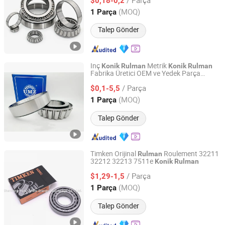
lar CNC Makineleri için Kullanılır
$0,18-0,2
Rulman
Shandong, China
Fiyat 2024
(MOQ)
1 Parça
Talep Gönder
Inç
Metrik
Konik
Rulman
Konik
Rulman
Fabrika Üretici OEM ve Yedek Parça
Shandong Meizhou Precision Bearing Co., Ltd
IATF1699 ISO9001 Yüksek Kalite ve
/ Parça
Hassasiyet Otomotiv
ı
$0,1-5,5
Rulman
Shandong, China
Fiyat 2022
(MOQ)
1 Parça
Talep Gönder
Timken Orijinal
Roulement 32211
Rulman
32212 32213 7511e
Konik
Rulman
Shandong Ponchi New Energy Technology Co., Ltd.
/ Parça
$1,29-1,5
Shandong, China
Fiyat 2023
(MOQ)
1 Parça
Talep Gönder