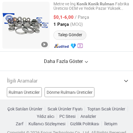
Metre ve İnç
Fabrika
Konik
Konik
Rulman
Üreticisi OEM ve Yedek Pazar Yüksek
Shandong Meizhou Precision Bearing Co., Ltd
Kalite ve Hassasiyet
lar Zhejiang
Rulman
/ Parça
Kalitesi
$0,1-6,00
Shandong, China
Fiyat 2022
(MOQ)
1 Parça
Talep Gönder
Daha Fazla Göster
İlgili Aramalar
Rulman Üreticiler
Dönme Rulmanı Üreticiler
Yastık Rulmanı Üreticiler
Rulo Üreticiler
Çok Satılan Ürünler
Sıcak Ürünler Fiyatı
Toptan Sıcak Ürünler
Yıldız alıcı
PC Sitesi
Analizler
iğne makaralı yatak Fabrikalar
Zarf
Kullanıcı Sözleşmesi
Gizlilik Politikası
İletişim
Hizalama Rulman Yatakları Fabrikalar
Copyright © 2026 Focus Technology Co., Ltd. All Rights Reserved