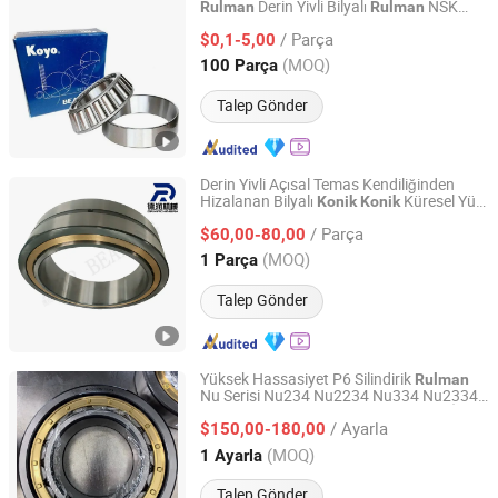
Derin Yivli Bilyalı
NSK
Rulman
Rulman
Liaocheng Idas Bearing Co., Ltd.
NTN I Na S/Kf Koyo Timken
/ Parça
$0,1-5,00
Shandong, China
Fiyat 2025
(MOQ)
100 Parça
Talep Gönder
Derin Yivli Açısal Temas Kendiliğinden
Hizalanan Bilyalı
Küresel Yük
Konik
Konik
Liaocheng Dr Machinery Co., Ltd.
Taşıma Tam Takım Silindirik
/ Parça
/
Nu240
$60,00-80,00
Rulman
Rulman
Shandong, China
Fiyat 2021
(MOQ)
1 Parça
Talep Gönder
Yüksek Hassasiyet P6 Silindirik
Rulman
Nu Serisi Nu234 Nu2234 Nu334 Nu2334
LUOYANG WEIKE TRANSMISSION EQUIPMENT CO., LTD.
Yüksek
Küresel İğne
Konik
Konik
Rulman
/ Ayarla
Bilyalı Tekerlek
ı
$150,00-180,00
Rulman
Rulman
Henan, China
Fiyat 2021
(MOQ)
1 Ayarla
Talep Gönder