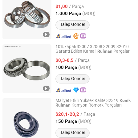
Kalite
lar (30313)
Konik
Rulman
/ Parça
$1,00
Shandong, China
Fiyat 2014
(MOQ)
1.000 Parça
Talep Gönder
10% kapalı 32007 32008 32009 32010
Garanti Edilen Kamalı
Parçaları
Rulman
CIXI GNYAR BEARING CO., LTD.
/ Parça
$0,3-0,5
Zhejiang, China
Fiyat 2018
(MOQ)
100 Parça
Talep Gönder
Maliyet Etkili Yüksek Kalite 32319
Konik
Kamyon Römork Parçaları
Rulman
Linqing Nuoer Bearing Co., Ltd.
/ Parça
$20,1-20,2
Shandong, China
Fiyat 2026
(MOQ)
150 Parça
Talep Gönder