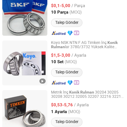
CNC İşleme için
Konik
Konik
Rulman
/ Parça
$0,1-5,00
Shandong, China
Fiyat 2024
(MOQ)
10 Parça
Talep Gönder
Koyo NSK NTN F AG Timken İnç
Konik
lar 3780/3732 Yüksek Kalite
Rulman
Huhai Bearing Manufacturing (Shandong Province) Co.,
3780/32 Otomotiv Parçaları için
Ltd.
/ Ayarla
Rodamiento
$1,5-3,00
(MOQ)
10 Set
Shandong, China
Fiyat 2025
Talep Gönder
Metrik İnç
30204 30205
Konik
Rulman
30208 30212 32005 32207 32216 32217
Shandong Wanyu Precision Bearing Group Co. , Ltd.
32218 33019 Timken NSK NTN NACHI
/ Ayarla
Koyo Kataloğu için
$0,53-5,76
Konik
Rulman
Shandong, China
Fiyat 2020
(MOQ)
1 Ayarla
Talep Gönder