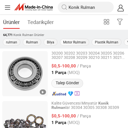
Ürünler
Tedarikçiler
Konik Rulman
Ürünler
64,771
rulman
Rulman
Bilya
Motor Rulmanı
Plastik Rulman
30200 30202 30203 30204 30205 30206
30207 30208 30209 30210 30211 30212
Shanghai Luvivo Supply Chain Management Co., Ltd.
30213 30214 Ekskavatör
ı
Rulman
/ Parça
K28158 Düşük Fiyatlı Yüksek Kaliteli
$0,5-100,00
Konik
Rulman
Shanghai, China
Fiyat 2026
(MOQ)
1 Parça
Talep Gönder
Kalite Güvencesi Minyatür
Konik
lar 30304 30305 30308 30309
Rulman
Shanghai Luvivo Supply Chain Management Co., Ltd.
/ Parça
$0,5-100,00
Shanghai, China
Fiyat 2026
(MOQ)
1 Parça