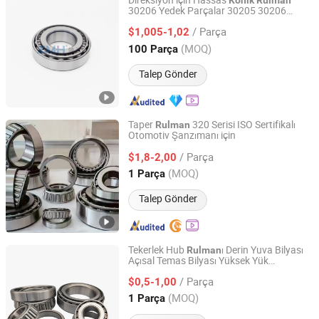
Direksiyon için Hassas
Konik
Rulman
30206 Yedek Parçalar 30205 30206
Zhoumeite(Shanghai) Bearing Technology Co., Ltd
30207 30208
/ Parça
$1,005-1,02
Shanghai, China
Fiyat 2024
(MOQ)
100 Parça
Talep Gönder
Taper
320 Serisi ISO Sertifikalı
Rulman
Otomotiv Şanzımanı için
Hubei Lianmao Technology Co., Ltd
/ Parça
$1,8-2,00
Hubei, China
Fiyat 2025
(MOQ)
1 Parça
Talep Gönder
Tekerlek Hub
ı Derin Yuva Bilyası
Rulman
Açısal Temas Bilyası Yüksek Yük
Qingdao Changyue Trading Co., Ltd.
ları Otomotiv Parçaları
Rulman
Konik
/ Parça
$0,5-1,00
Rulman
Shandong, China
Fiyat 2023
(MOQ)
1 Parça