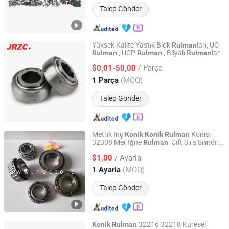
Talep Gönder
Yüksek Kalite Yastık Blok
ları, UC
Rulman
ı, UCP
ı, Bilyalı
lar,
Rulman
Rulman
Rulman
Changzhou Nanyi Bearing Co., Ltd.
lar,
lar,
Konik
Rulman
Rulman
Rulman
/ Parça
$0,01-50,00
Liaoning, China
Fiyat 2025
(MOQ)
1 Parça
Talep Gönder
Metrik İnç
Konisi
Konik
Konik
Rulman
32308 Mer İğne
ı Çift Sıra Silindirik
Rulman
CHANGZHOU HECTO IMP. & EXP. CO., LTD.
Rulman
/ Ayarla
$1,00
Jiangsu, China
Fiyat 2016
(MOQ)
1 Ayarla
Talep Gönder
32216 32218 Küresel
Konik
Rulman