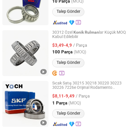
Shandong, China
Fiyat 2018
(MOQ)
10 Parça
Talep Gönder
30312 Özel
lar Küçük MOQ
Konik
Rulman
Kabul Edilebilir
Liaocheng Supu Bearing Co., Ltd.
/ Parça
$3,49-4,9
Shandong, China
Fiyat 2026
(MOQ)
100 Parça
Talep Gönder
Sıcak Satış 30215 30218 30220 30223
30226 7226e Orijinal Rodamiento
Shandong Ponchi New Energy Technology Co., Ltd.
SKF/NSK/NTN/Timken Koyo NACHI Araç
/ Parça
Parçaları
lar
$8,11-9,49
Rulman
Konik
Rulman
Shandong, China
Fiyat 2023
(MOQ)
1 Parça
Talep Gönder