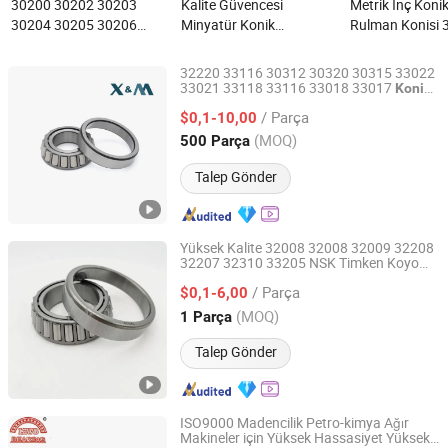
30200 30202 30203
Kalite Güvencesi
Metrik İnç Koni
30204 30205 30206
Minyatür Konik
Rulman Konisi 
30207 30208 30209
Rulmanlar 30304 30305
Mer İğne Rulman
30210 30211 30212
30308 30309 nedir?
Sıra Silindirik 
32220 33116 30312 30320 30315 33022
30213 30214 Ekskavatör
nedir?
33021 33118 33116 33018 33017
Konik
SHANDONG X&M IMPORT AND EXPORT CO., LTD.
Rulman
Rulmanı K28158 Düşük
/ Parça
$0,1-10,00
Fiyatlı Yüksek Kaliteli
Shandong, China
Fiyat 2018
(MOQ)
500 Parça
Konik Rulman nedir?
Talep Gönder
Yüksek Kalite 32008 32008 32009 32208
32207 32310 33205 NSK Timken Koyo
Shandong Meizhou Precision Bearing Co., Ltd
Otomotiv Parçaları Tekerlek Otomotiv
/ Parça
Fabrikası
$0,1-6,00
Konik
Rulman
Rulman
Shandong, China
Fiyat 2022
(MOQ)
1 Parça
Talep Gönder
ISO9000 Madencilik Petro-kimya Ağır
Makineler için Yüksek Hassasiyet Yüksek
Linqing Liangda Bearing Co., Ltd.