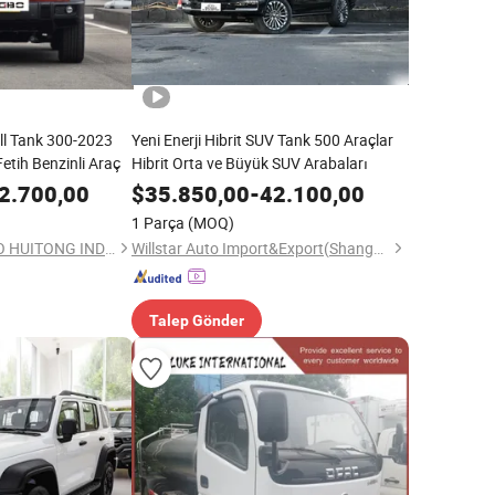
ll Tank 300-2023
Yeni Enerji Hibrit SUV Tank 500 Araçlar
Fetih Benzinli Araç
Hibrit Orta ve Büyük SUV Arabaları
2.700,00
$
35.850,00
-
42.100,00
1 Parça
(MOQ)
CHANGSHA BANGBO HUITONG INDUSTRIAL CO., LTD.
Willstar Auto Import&Export(Shanghai) Co., Ltd
Talep Gönder