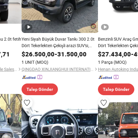
u 2.0t fetih
Yeni Siyah Büyük Duvar Tankı 300 2.0t
Benzinli SUV Araç 
Dört Tekerlekten Çekişli arazi SUV'si,
Dört Tekerlekten Çeki
Otomatik Şanzıman 5 Şehir ve Arazi
Toptan
7,71
$
26.500,00
-
31.500,00
$
27.434,00
-
4
Lüks Yolcu Aracı
1 UNIT
(MOQ)
1 Parça
(MOQ)
Kunming Car Coke Automobile Sales & Service Co., Ltd.
QINGDAO XINJIANGHUI INTERNATIONAL TRADING CO., LTD
Henan Autoking Indus
Talep Gönder
Talep Gönder