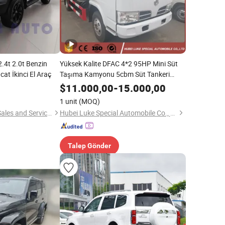
.4t 2.0t Benzin
Yüksek Kalite DFAC 4*2 95HP Mini Süt
acat İkinci El Araç
Taşıma Kamyonu 5cbm Süt Tankeri
İçme Suyu Tankeri Satılık
$
11.000,00
-
15.000,00
1 unit
(MOQ)
Shanghai Kiwi Auto Sales and Service Co., Ltd
Hubei Luke Special Automobile Co., Ltd.
Talep Gönder