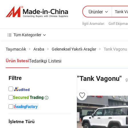
Ürünler
İlgili Aramalar:
Golf Ekipman
Tüm Kategoriler
Taşımacılık
Araba
Geleneksel Yakıtlı Araçlar
Tank Vagonu
Tedarikçi Listesi
Ürün listesi
Filtre
"Tank Vagonu"
g
İşletme Türü