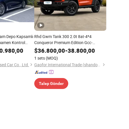
Tam Depo Kapsamlı
Rhd Gwm Tank 300 2.0t 8at-4*4
mamen Kontrol
Conqueror Premium Edition Gcc-
yah Dreamer Düşük
Certification arazi yüksek performanslı
0.980,00
$
36.800,00
-
38.800,00
t Araç 5.36L
güç benzinli araç
1 sets
(MOQ)
imi
d Car Co., Ltd.
Gaofor International Trade (shandong) Co., Ltd.
Talep Gönder