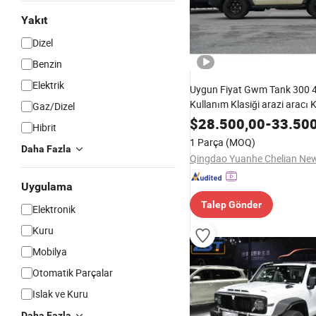
Yakıt
Dizel
Benzin
Elektrik
Uygun Fiyat Gwm Tank 300
Kullanım Klasiği arazi aracı
Gaz/Dizel
SUV Benzinli Araç
$
28.500,00
-
33.50
Hibrit
1 Parça
(MOQ)
Daha Fazla
Uygulama
Talep Gönder
Elektronik
Kuru
Mobilya
Otomatik Parçalar
Islak ve Kuru
Daha Fazla