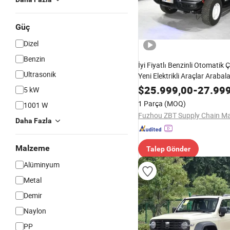
Güç
Dizel
Benzin
İyi Fiyatlı Benzinli Otomatik 
Ultrasonik
Yeni Elektrikli Araçlar Arabal
Wall Tank 300
$
25.999,00
-
27.99
5 kW
1 Parça
(MOQ)
1001 W
Daha Fazla
Malzeme
Talep Gönder
Alüminyum
Metal
Demir
Naylon
PP