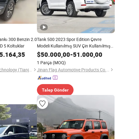
ankı 300 Benzin 2.0
Tank 500 2023 Spor Edition Çevre
D 5 Koltuklar
Modeli Kullanılmış SUV Çin Kullanılmış
Araçlar
5.164,35
$
50.000,00
-
51.000,00
1 Parça
(MOQ)
Guazi Automotive Technology (Tianjin) Co., Ltd.
Jinan Flag Automotive Products Co., Ltd.
Talep Gönder