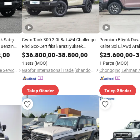
k Satış
Gwm Tank 300 2.0t 8at-4*4 Challenger
Premium Büyük Duva
l Benzin
Rhd Gcc-Certifikalı arazi yüksek
Kalite Sol El Awd Ar
ürüş Hızlı
performanslı güç benzinli araç
2,00
$
36.800,00
-
38.800,00
$
25.600,00
-
3
1 sets
(MOQ)
1 Parça
(MOQ)
Nanjing Ruizhong Automotive Service Co., Ltd.
Gaofor International Trade (shandong) Co., Ltd.
Talep Gönder
Talep Gönder