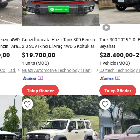
Benzin 4WD
Guazi İhracata Hazır Tank 300 Benzin
Tank 300 2025 2.0t Fe
nzinli Araç
2.0 SUV İkinci El Araç 4WD 5 Koltuklar
Seyahat
safe Geçişi
0,00
$
19.700,00
$
28.400,00
-
2
1 units
(MOQ)
1 vehicle
(MOQ)
o., Ltd.
Guazi Automotive Technology (Tianjin) Co., Ltd.
Talep Gönder
Talep Gönder