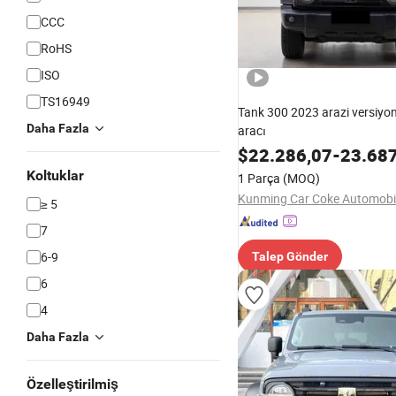
CCC
RoHS
ISO
TS16949
Tank 300 2023 arazi versiyon
Daha Fazla
aracı
$
22.286,07
-
23.68
Koltuklar
1 Parça
(MOQ)
≥ 5
7
6-9
Talep Gönder
6
4
Daha Fazla
Özelleştirilmiş