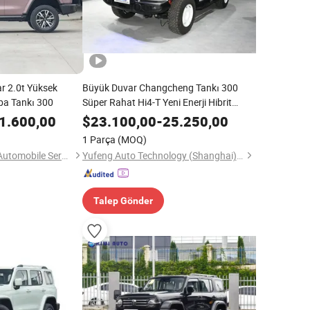
r 2.0t Yüksek
Büyük Duvar Changcheng Tankı 300
aba Tankı 300
Süper Rahat Hi4-T Yeni Enerji Hibrit
Model Tank 300 İkinci El Araç
1.600,00
$
23.100,00
-
25.250,00
1 Parça
(MOQ)
Chongqing Lehman Automobile Service Co., Ltd.
Yufeng Auto Technology (Shanghai) Co., Ltd.
Talep Gönder