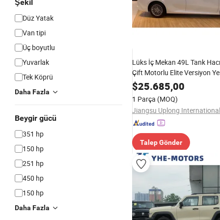
Şekil
Düz Yatak
Van tipi
Üç boyutlu
Yuvarlak
Lüks İç Mekan 49L Tank Ha
Çift Motorlu Elite Versiyon Y
Tek Köprü
Araç
$
25.685,00
Daha Fazla
1 Parça
(MOQ)
Beygir gücü
351 hp
Talep Gönder
150 hp
251 hp
450 hp
150 hp
Daha Fazla