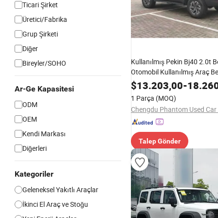
Ticari Şirket
Üretici/Fabrika
Grup Şirketi
Diğer
Kullanılmış Pekin Bj40 2.0t 
Bireyler/SOHO
Otomobil Kullanılmış Araç Be
61L Yakıt Tankı 85L Uzun Me
$
13.203,00
-
18.26
Ar-Ge Kapasitesi
için Büyük Yakıt Tankı
1 Parça
(MOQ)
ODM
Chengdu Phantom Used Car C
OEM
Kendi Markası
Talep Gönder
Diğerleri
Kategoriler
Geleneksel Yakıtlı Araçlar
İkinci El Araç ve Stoğu