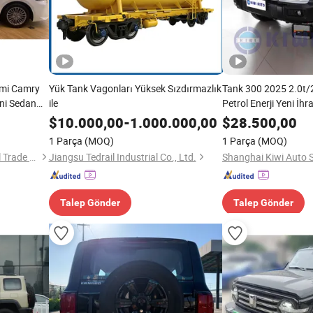
cmi Camry
Yük Tank Vagonları Yüksek Sızdırmazlık
Tank 300 2025 2.0t/2
eni Sedan
ile
Petrol Enerji Yeni İhr
$
10.000,00
-
1.000.000,00
$
28.500,00
1 Parça
(MOQ)
1 Parça
(MOQ)
Jiangsu Uplong International Trade Co., Ltd.
Jiangsu Tedrail Industrial Co., Ltd.
Talep Gönder
Talep Gönder