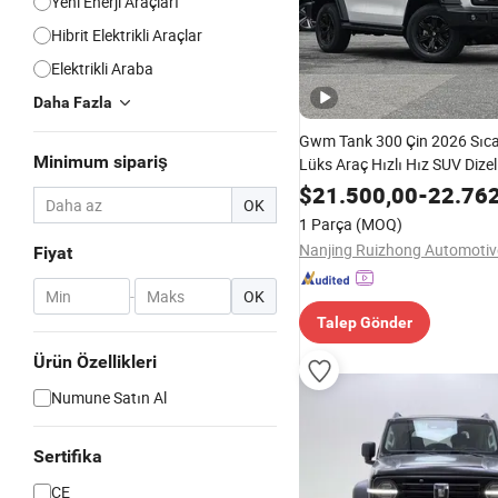
Yeni Enerji Araçları
Hibrit Elektrikli Araçlar
Elektrikli Araba
Daha Fazla
Gwm Tank 300 Çin 2026 Sıca
Minimum sipariş
Lüks Araç Hızlı Hız SUV Dize
4WD Araçlar Otomobil Akıllı S
$
21.500,00
-
22.76
OK
Teslimat ile
1 Parça
(MOQ)
Fiyat
-
OK
Talep Gönder
Ürün Özellikleri
Numune Satın Al
Sertifika
CE