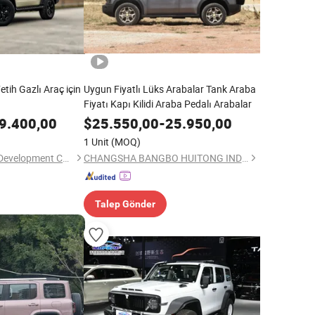
tih Gazlı Araç için
Uygun Fiyatlı Lüks Arabalar Tank Araba
Fiyatı Kapı Kilidi Araba Pedalı Arabalar
9.400,00
$
25.550,00
-
25.950,00
1 Unit
(MOQ)
Cartech Technology Development Co., Ltd.
CHANGSHA BANGBO HUITONG INDUSTRIAL CO., LTD.
Talep Gönder