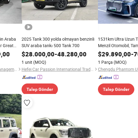
Çin Araba
2025 Tank 300 yolda olmayan benzinli
1531km Ultra Uzun 
ar Great
SUV araba tankı 500 Tank 700
Menzil Otomobil, Ta
Edilmiş İkinci El Vo
9,00
$
28.000,00
-
48.280,00
$
29.890,00
-
7
Yakıt Tüketimli Hibri
1 unit
(MOQ)
1 Parça
(MOQ)
Tükenmiş Yakıt Tüket
Fuzhou ZBT Supply Chain Management Co., Ltd.
Hefei Car Passion International Trading Co., Ltd.
Chengdu Phantom Use
Talep Gönder
Talep Gönder