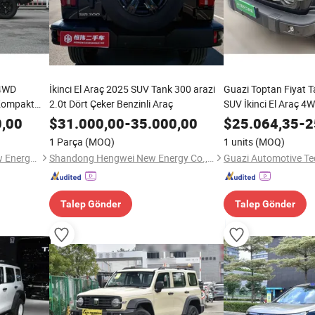
 4WD
İkinci El Araç 2025 SUV Tank 300 arazi
Guazi Toptan Fiyat T
 Kompakt
2.0t Dört Çeker Benzinli Araç
SUV İkinci El Araç 4W
0,00
$
31.000,00
-
35.000,00
$
25.064,35
-
2
1 Parça
(MOQ)
1 units
(MOQ)
Qingdao Yuanhe Chelian New Energy Vehicle Service Co., Ltd.
Shandong Hengwei New Energy Co., Ltd.
Talep Gönder
Talep Gönder