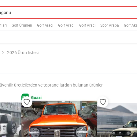
ları
Golf Ürünleri
Golf Aracı
Golf Aracı
Golf Aracı
Spor Araba
Golf Ak
2026 Ürün listesi
üvenilir üreticilerden ve toptancılardan bulunan ürünler