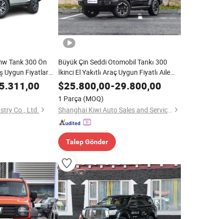
Gmw Tank 300 Ön
Büyük Çin Seddi Otomobil Tankı 300
ş Uygun Fiyatlar
İkinci El Yakıtlı Araç Uygun Fiyatlı Aile
Araçları
5.311,00
$
25.800,00
-
29.800,00
1 Parça
(MOQ)
try Co., Ltd.
Shanghai Kiwi Auto Sales and Service Co., Ltd
Talep Gönder