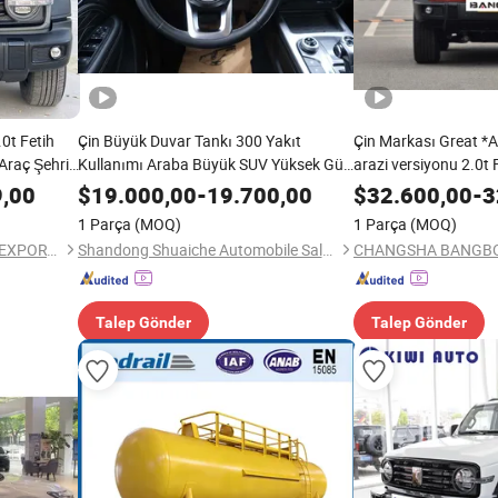
0t Fetih
Çin Büyük Duvar Tankı 300 Yakıt
Çin Markası Great *A
Araç Şehri
Kullanımı Araba Büyük SUV Yüksek Güç,
arazi versiyonu 2.0t 
Büyük Silindir Hacmi Off-Road
9,00
$
19.000,00
-
19.700,00
$
32.600,00
-
3
Modifikasyonları için Uygun
1 Parça
(MOQ)
1 Parça
(MOQ)
SHANGHAI TUYOUDA AUTO EXPORT CO., LTD.
Shandong Shuaiche Automobile Sales Co., Ltd.
Talep Gönder
Talep Gönder