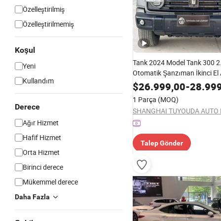
Özelleştirilmiş
Özelleştirilmemiş
Koşul
Tank 2024 Model Tank 300 2.
Yeni
Otomatik Şanzıman İkinci El 
Kullandım
ve Vahşi Çok Yönlülük
$
26.999,00
-
28.99
1 Parça
(MOQ)
Derece
Ağır Hizmet
Hafif Hizmet
Talep Gönder
Orta Hizmet
Birinci derece
Mükemmel derece
Daha Fazla