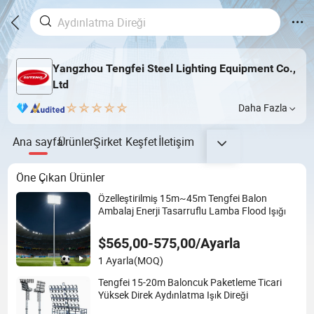
Yangzhou Tengfei Steel Lighting Equipment Co.,
Ltd
Daha Fazla
Ana sayfa
Ürünler
Şirket
Keşfet
İletişim
Öne Çıkan Ürünler
Özelleştirilmiş 15m~45m Tengfei Balon
Ambalaj Enerji Tasarruflu Lamba Flood Işığı
$565,00-575,00/Ayarla
1 Ayarla
(MOQ)
Tengfei 15-20m Baloncuk Paketleme Ticari
Yüksek Direk Aydınlatma Işık Direği