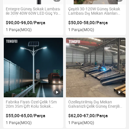
Entegre Güneş Sokak Lambası
Çeşitli 30-120W Güneş Sokak
ile 30W 40W 60W LED Güç Yol
Lambası Dış Mekan Alanları
Aydınlatması
için
$90,00-96,00/Parça
$50,00-58,00/Parça
1 Parça
(MOQ)
1 Parça
(MOQ)
Fabrika Fiyatı Özel Çelik 15m
Özelleştirilmiş Dış Mekan
20m 35m Çift Kolu Sokak
Galvanizli Çelik Güneş Enerjili
Lambası Direği
Sokak Lambası Direği 4m ile
12m Çift ve Tek Kol Lambası
$55,00-65,00/Parça
$62,00-67,00/Parça
Direkleri
1 Parça
(MOQ)
1 Parça
(MOQ)