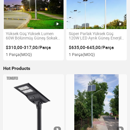
Yüksek Güç Yüksek Lumen
Süper Parlak Yüksek Güç
60W Bölünmüş Güneş Sokak
120W LED Ayrık Güneş Enerjili
Lambaları LED Lamba ile
Otoyol Işığı
$310,00-317,00/Parça
$635,00-645,00/Parça
1 Parça
(MOQ)
1 Parça
(MOQ)
Hot Products