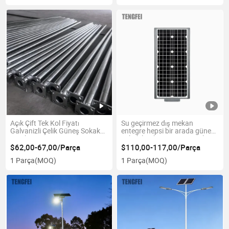
Açık Çift Tek Kol Fiyatı
Su geçirmez dış mekan
Galvanizli Çelik Güneş Sokak
entegre hepsi bir arada güneş
Lambası Direği
sokak lambası LiFePO4 pil
$62,00-67,00/Parça
$110,00-117,00/Parça
1 Parça
(MOQ)
1 Parça
(MOQ)