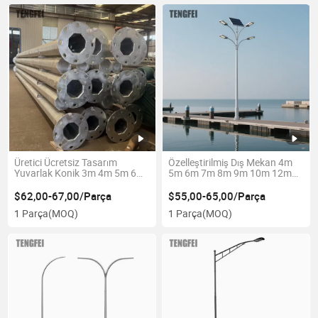
Üretici Ücretsiz Tasarım
Özelleştirilmiş Dış Mekan 4m
Yuvarlak Konik 3m 4m 5m 6m
5m 6m 7m 8m 9m 10m 12m
8m 10m 12m Galvanizli Çelik
Çift Tek Kol Fiyatı Galvanizli
Lamba Direği Bahçe Güneş
Çelik Güneş Enerjili Sokak
$62,00-67,00/Parça
$55,00-65,00/Parça
Enerjili Sokak Lambası Direği
Lambası Direk Lamba Direği
1 Parça
(MOQ)
1 Parça
(MOQ)
En İyi Fiyat