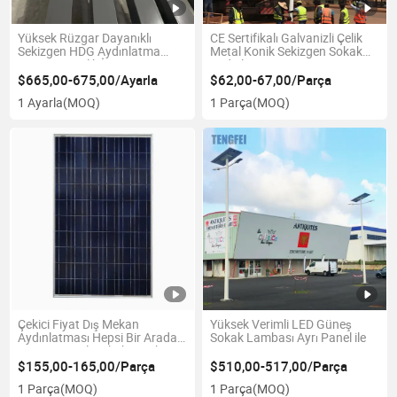
Yüksek Rüzgar Dayanıklı
CE Sertifikalı Galvanizli Çelik
Sekizgen HDG Aydınlatma
Metal Konik Sekizgen Sokak
Direği Güvenlik İçin
Aydınlatma Direği
$665,00-675,00/Ayarla
$62,00-67,00/Parça
1 Ayarla
(MOQ)
1 Parça
(MOQ)
Çekici Fiyat Dış Mekan
Yüksek Verimli LED Güneş
Aydınlatması Hepsi Bir Arada
Sokak Lambası Ayrı Panel ile
Güneş Enerjili Sokak Lambası
$155,00-165,00/Parça
$510,00-517,00/Parça
1 Parça
(MOQ)
1 Parça
(MOQ)