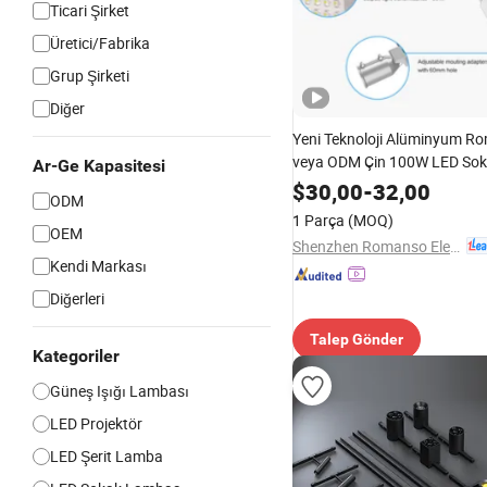
Ticari Şirket
Üretici/Fabrika
Grup Şirketi
Diğer
Yeni Teknoloji Alüminyum R
veya ODM Çin 100W LED Soka
Ar-Ge Kapasitesi
$
30,00
-
32,00
ODM
1 Parça
(MOQ)
OEM
Shenzhen Romanso Electronic Co., Ltd.
Kendi Markası
Diğerleri
Talep Gönder
Kategoriler
Güneş Işığı Lambası
LED Projektör
LED Şerit Lamba