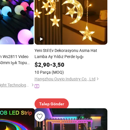
Yeni Stil Ev Dekorasyonu Asma Hat
an Ws2811 Video
Lamba Ay Yıldız Perde Işığı
r 50mm Işık Topu
$
2,90
-
3,50
 Renk Değiştirebilir
10 Parça
(MOQ)
l Top Şerit Işığı
Hangzhou Ouyio Industry Co., Ltd
Shenzhen Ledcolourlight Technology Co., Ltd.
Talep Gönder