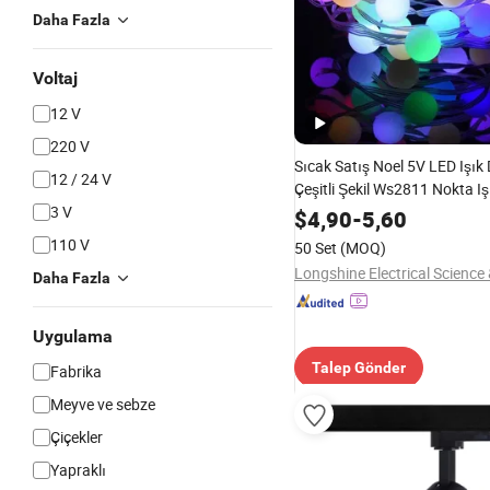
Daha Fazla
Voltaj
12 V
220 V
Sıcak Satış Noel 5V LED Işık 
12 / 24 V
Çeşitli Şekil Ws2811 Nokta Iş
3 V
Mekan Plajı ve Atmosfer De
$
4,90
-
5,60
için
110 V
50 Set
(MOQ)
Daha Fazla
Uygulama
Talep Gönder
Fabrika
Meyve ve sebze
Çiçekler
Yapraklı