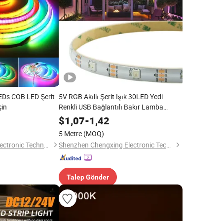
EDs COB LED Şerit
5V RGB Akıllı Şerit Işık 30LED Yedi
çin
Renkli USB Bağlantılı Bakır Lamba
Gövdesi Atmosfer Işık Dize
$
1,07
-
1,42
5 Metre
(MOQ)
Shenzhen Chishuo Electronic Technology Co., Ltd.
Shenzhen Chengxing Electronic Technology Co.,Ltd
Talep Gönder