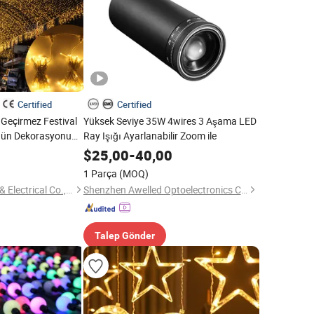
Certified
Certified
 Geçirmez Festival
Yüksek Seviye 35W 4wires 3 Aşama LED
üğün Dekorasyonu
Ray Işığı Ayarlanabilir Zoom ile
 Sıcak Beyaz Kauçuk
$
25,00
-
40,00
1 Parça
(MOQ)
Wuxi Lejin Electronic & Electrical Co., Ltd.
Shenzhen Awelled Optoelectronics Co., Ltd
Talep Gönder