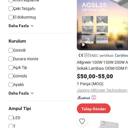
Çeki Tezgahı
El dokunmuş
Daha Fazla
Kurulum
Girintili
Certifie
ENEC sertifikalı
Duvara monte
Allgreen 100W 150W 200W A
Açık Tip
Sokak Lambası OEM/ODM Fa
Fiyatı Dökme Alüminyum Top
$
50,00
-
55,00
Gömülü
Kaynaklar Lamba Kafası Ener
1 Parça
(MOQ)
Ayaklı
Tasarruflu Ampul ENEC ile
Jiaxing AllGreen Technology 
Daha Fazla
Ampul Tipi
Talep Gönder
LED
T