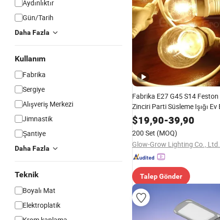
Aydınlıktır
Gün/Tarih
Daha Fazla
Kullanım
Fabrika
Sergiye
Fabrika E27 G45 S14 Feston
Alışveriş Merkezi
Zinciri Parti Süsleme Işığı Ev 
Kampı Yılbaşı Düğün Dış Me
$
19,90
-
39,90
Jimnastik
Dekorasyonu
200 Set
(MOQ)
Şantiye
Glow-Grow Lighting Co., Ltd.
Daha Fazla
Teknik
Talep Gönder
Boyalı Mat
Elektroplatik
Krom kaplama