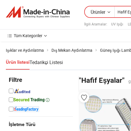
Ürünler
İlgili Aramalar:
UV Işığı
LE
Tüm Kategoriler
Işıklar ve Aydınlatma
Dış Mekan Aydınlatma
Güneş Işığı Lam
Tedarikçi Listesi
Ürün listesi
Filtre
"Hafif Eşyalar"
g
İşletme Türü