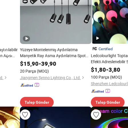
Certified
tırılabilir
Yüzeye Montelenmiş Aydınlatma
ın Açısı
Manyetik Ray Asma Aydınlatma Spot
Ledcolourlight Topt
Işık LED Ray Işığı
Efekti Adreslenebili
$
15,90
-
39,90
LED Piksel Haritalama
$
1,80
-
3,80
20 Parça
(MOQ)
Dize DMX 3D LED Pikse
100 Parça
(MOQ)
d.
Jiangmen Synno Lighting Co., Ltd.
Talep Gönder
Talep Gönder