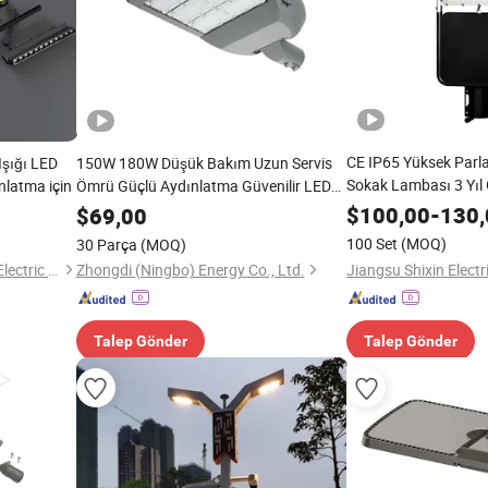
CE IP65 Yüksek Parl
Işığı LED
150W 180W Düşük Bakım Uzun Servis
Sokak Lambası 3 Yıl 
ınlatma için
Ömrü Güçlü Aydınlatma Güvenilir LED
Sokak Lambası
$
100,00
-
130,
$
69,00
100 Set
(MOQ)
30 Parça
(MOQ)
Guangdong Allway Lighting Electric Company Limited
Zhongdi (Ningbo) Energy Co., Ltd.
Talep Gönder
Talep Gönder