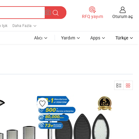
Oturum aç
RFQ yayım
 Işık
Daha Fazla
Alıcı
Yardım
Apps
Türkçe