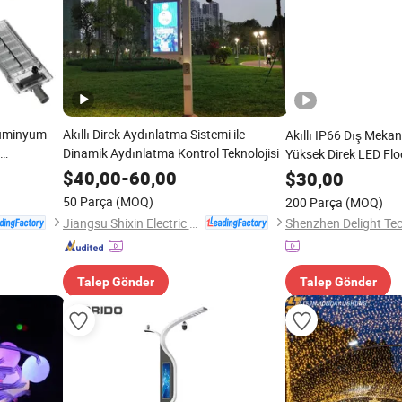
Alüminyum
Akıllı Direk Aydınlatma Sistemi ile
Akıllı IP66 Dış Meka
Dinamik Aydınlatma Kontrol Teknolojisi
Yüksek Direk LED Fl
rk Topluluk
Yol Ayakkabı Trafik S
$
40,00
-
60,00
$
30,00
Zigbee Sensörü
50 Parça
(MOQ)
200 Parça
(MOQ)
Jiangsu Shixin Electric Group Co., Ltd.
Shenzhen Delight Te
Talep Gönder
Talep Gönder