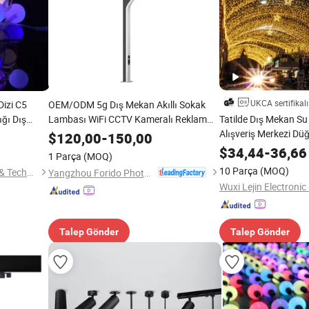
UKCA sertifikalı
Dizi C5
OEM/ODM 5g Dış Mekan Akıllı Sokak
ığı Dış
Lambası WiFi CCTV Kameralı Reklam
Tatilde Dış Mekan Su
korasyonu
Ekranı
Alışveriş Merkezi D
$
120,00
-
150,00
Özelleştirilmiş IP65
$
34,44
-
36,66
1 Parça
(MOQ)
İp LED Perde Işığı
10 Parça
(MOQ)
Longshine Electrical Science & Technology Co., Ltd.
Yangzhou Forido Photoelectric Technology Co., Ltd.
Talep Gönder
Talep Gönder