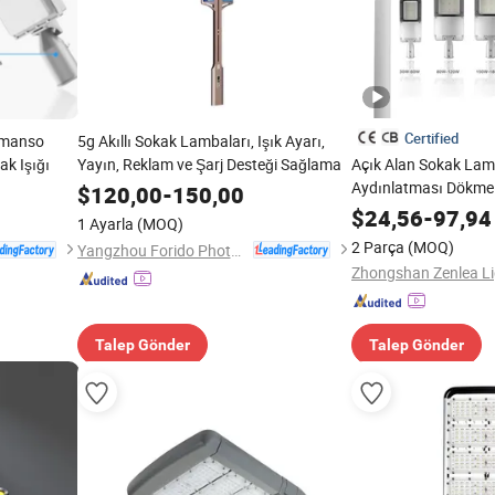
Certified
omanso
5g Akıllı Sokak Lambaları, Işık Ayarı,
k Işığı
Yayın, Reklam ve Şarj Desteği Sağlama
Açık Alan Sokak Lam
Aydınlatması Dökme
$
120,00
-
150,00
Su Geçirmez SMD LED
$
24,56
-
97,94
1 Ayarla
(MOQ)
2 Parça
(MOQ)
Yangzhou Forido Photoelectric Technology Co., Ltd.
Talep Gönder
Talep Gönder