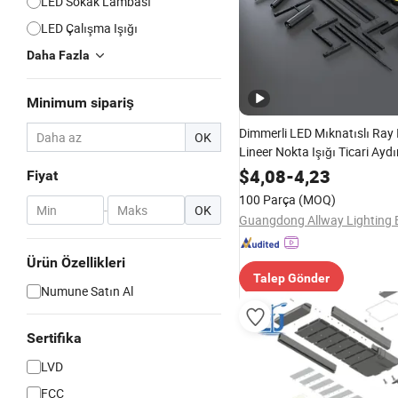
LED Sokak Lambası
LED Çalışma Işığı
Daha Fazla
Minimum sipariş
Dimmerli LED Mıknatıslı Ray 
OK
Lineer Nokta Işığı Ticari Ayd
$
4,08
-
4,23
Fiyat
100 Parça
(MOQ)
-
OK
Ürün Özellikleri
Talep Gönder
Numune Satın Al
Sertifika
LVD
FCC