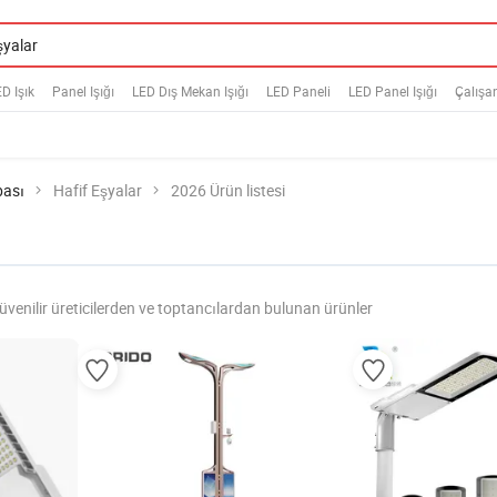
D Işık
Panel Işığı
LED Dış Mekan Işığı
LED Paneli
LED Panel Işığı
Çalışan
bası
Hafif Eşyalar
2026 Ürün listesi
üvenilir üreticilerden ve toptancılardan bulunan ürünler