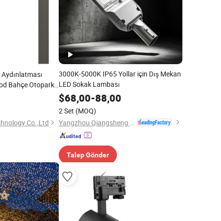
3000K-5000K IP65 Yollar için Dış Mekan
n Aydınlatması
LED Sokak Lambası
ood Bahçe Otopark
okak Işığı Gün Işığı
$
68,00
-
88,00
2 Set
(MOQ)
Yangzhou Qiangsheng Electric Co., Ltd.
chnology Co.,Ltd
Talep Gönder