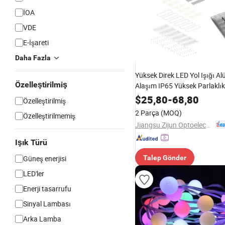
İOA
VDE
E-İşareti
Daha Fazla
Yüksek Direk LED Yol Işığı 
Özelleştirilmiş
Alaşım IP65 Yüksek Parlaklık
Belediyecilik Mühendisliği Pa
$
25,80
-
68,80
Özelleştirilmiş
Dış Mekan Aydınlatması
2 Parça
(MOQ)
Özelleştirilmemiş
Jiangsu Zijun Optoelectronic Technology Co., Ltd.
Işık Türü
Güneş enerjisi
Talep Gönder
LED'ler
Enerji tasarrufu
Sinyal Lambası
Arka Lamba