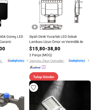
aklık Güneş LED
Siyah Direk Yuvarlak LED Sokak
Garanti
Lambası Uzun Ömür ve Verimlilik ile
00
$
15,80
-
38,80
2 Parça
(MOQ)
Jiangsu Shixin Electric Group Co., Ltd.
Jiangsu Zijun Optoelectronic Technology Co., Ltd.
Talep Gönder