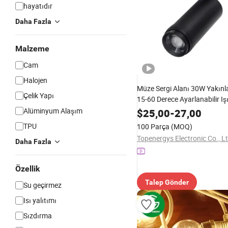
hayatıdır
Daha Fazla
Malzeme
Cam
Halojen
Müze Sergi Alanı 30W Yakınlaş
Çelik Yapı
15-60 Derece Ayarlanabilir Iş
Odak Ray Işığı
Alüminyum Alaşım
$
25,00
-
27,00
TPU
100 Parça
(MOQ)
Topenergys Electronic Co., Lt
Daha Fazla
Özellik
Talep Gönder
Su geçirmez
Isı yalıtımı
Sızdırma