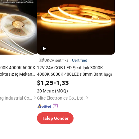
Certified
UKCA sertifikalı
000K 4000K 6000K
12V 24V COB LED Şerit Işık 3000K
oktasız İç Mekan
4000K 6000K 480LEDs 8mm Bant Işığı
ma Esnek LED COB
$
1,25
-
1,33
20 Metre
(MOQ)
Shenzhen Tuorongxing Industrial Co., Ltd.
Glite Electronics Co., Ltd.
Talep Gönder