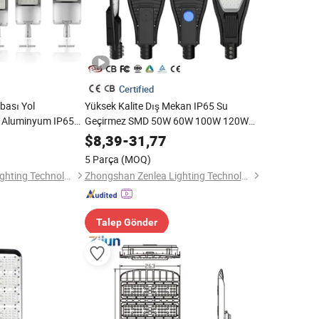
Certified
bası Yol
Yüksek Kalite Dış Mekan IP65 Su
 Aluminyum IP65
Geçirmez SMD 50W 60W 100W 120W
 Sokak Işığı
150W 200W LED Sokak Lambası
$
8,39
-
31,77
5 Parça
(MOQ)
Zhongshan Zenlea Lighting Technology Co., Ltd
Zhongshan Zenlea Lighting Technology Co., Ltd
Talep Gönder