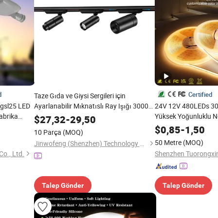
d
Certified
Taze Gıda ve Giysi Sergileri için
gsl25 LED
Ayarlanabilir Mıknatıslı Ray Işığı 3000K-
24V 12V 480LEDs 3
brika
6000K
Yüksek Yoğunluklu N
$
27,32
-
29,50
tan Küresel
Dış Mekan Aydınlat
$
0,85
-
1,50
10 Parça
(MOQ)
ji
Şerit Işığı
50 Metre
(MOQ)
Jinwofeng (Shenzhen) Technology Co., Ltd.
Co., Ltd.
Talep Gönder
Talep Gönder