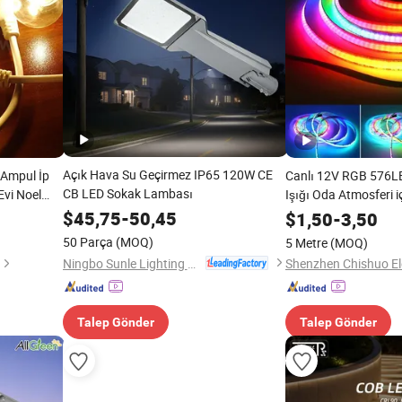
Açık Hava Su Geçirmez IP65 120W CE
 Ampul İp
Canlı 12V RGB 576L
CB LED Sokak Lambası
Evi Noel
Işığı Oda Atmosferi i
kan
$
45,75
-
50,45
$
1,50
-
3,50
50 Parça
(MOQ)
5 Metre
(MOQ)
Ningbo Sunle Lighting Electric Co., Ltd.
Talep Gönder
Talep Gönder