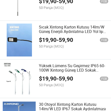
$
19,90
-
59,90
FOB
50 Parça
(MOQ)
Sıcak Xintong Karton Kutusu 14lm/W
Güneş Enerjili Aydınlatma LED Yol Işığı
Sokak Lambası
$
19,90
-
59,90
FOB
50 Parça
(MOQ)
Yüksek Lümens Su Geçirmez IP65 60-
100W Xintong Güneş LED Sokak
Lambası
$
19,90
-
59,90
FOB
50 Parça
(MOQ)
30 Otoyol Xintong Karton Kutusu
14lm/W LED IP67 Sokak Aydınlatması