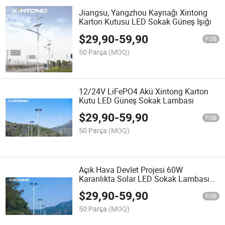
Jiangsu, Yangzhou Kaynağı Xintong
Karton Kutusu LED Sokak Güneş Işığı
$
29,90
-
59,90
FOB
50 Parça
(MOQ)
12/24V LiFePO4 Akü Xintong Karton
Kutu LED Güneş Sokak Lambası
$
29,90
-
59,90
FOB
50 Parça
(MOQ)
Açık Hava Devlet Projesi 60W
Karanlıkta Solar LED Sokak Lambası
Denetlenen Fabrika için
$
29,90
-
59,90
FOB
50 Parça
(MOQ)