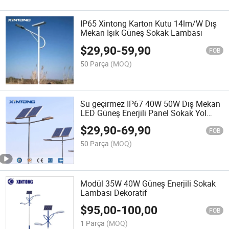
IP65 Xintong Karton Kutu 14lm/W Dış
Mekan Işık Güneş Sokak Lambası
$
29,90
-
59,90
FOB
50 Parça
(MOQ)
Su geçirmez IP67 40W 50W Dış Mekan
LED Güneş Enerjili Panel Sokak Yol
Bahçe Aydınlatması
$
29,90
-
69,90
FOB
50 Parça
(MOQ)
Modül 35W 40W Güneş Enerjili Sokak
Lambası Dekoratif
$
95,00
-
100,00
FOB
1 Parça
(MOQ)