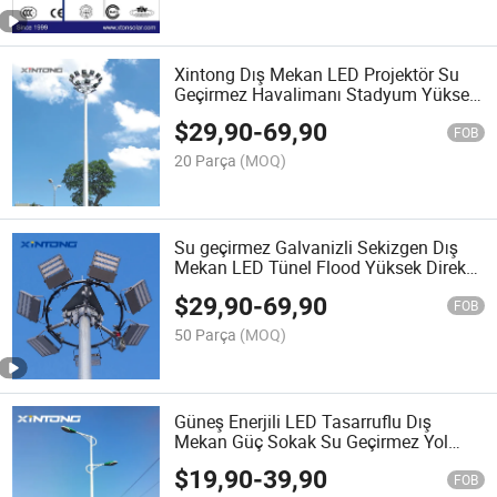
Xintong Dış Mekan LED Projektör Su
Geçirmez Havalimanı Stadyum Yüksek
Direk Işığı
$
29,90
-
69,90
FOB
20 Parça
(MOQ)
Su geçirmez Galvanizli Sekizgen Dış
Mekan LED Tünel Flood Yüksek Direk
Aydınlatma Kulesi Işığı
$
29,90
-
69,90
FOB
50 Parça
(MOQ)
Güneş Enerjili LED Tasarruflu Dış
Mekan Güç Sokak Su Geçirmez Yol
Bahçe Peyzaj Sokak Aydınlatma
$
19,90
-
39,90
FOB