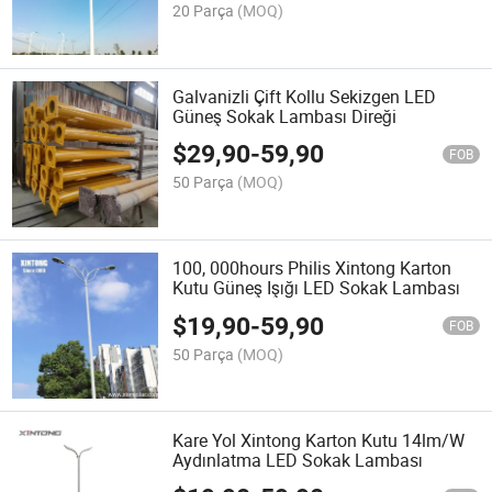
20 Parça
(MOQ)
Galvanizli Çift Kollu Sekizgen LED
Güneş Sokak Lambası Direği
$
29,90
-
59,90
FOB
50 Parça
(MOQ)
100, 000hours Philis Xintong Karton
Kutu Güneş Işığı LED Sokak Lambası
$
19,90
-
59,90
FOB
50 Parça
(MOQ)
Kare Yol Xintong Karton Kutu 14lm/W
Aydınlatma LED Sokak Lambası