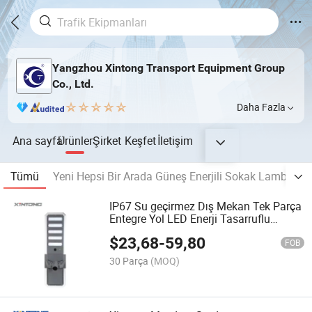
Yangzhou Xintong Transport Equipment Group
Co., Ltd.
Daha Fazla
Ana sayfa
Ürünler
Şirket
Keşfet
İletişim
Tümü
Yeni Hepsi Bir Arada Güneş Enerjili Sokak Lambası
IP67 Su geçirmez Dış Mekan Tek Parça
Entegre Yol LED Enerji Tasarruflu
Güneş Paneli Güç Sokak Lambası
$
23,68
-
59,80
FOB
30 Parça
(MOQ)