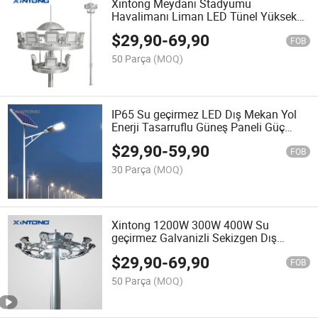
Xintong Meydanı Stadyumu
Havalimanı Liman LED Tünel Yüksek
Direk Aydınlatma Sel Aydınlatması
$
29,90
-
69,90
FOB
50 Parça
(MOQ)
IP65 Su geçirmez LED Dış Mekan Yol
Enerji Tasarruflu Güneş Paneli Güç
Sokak Lambası
$
29,90
-
59,90
FOB
30 Parça
(MOQ)
Xintong 1200W 300W 400W Su
geçirmez Galvanizli Sekizgen Dış
Mekan LED Tünel Aydınlatma Flood
$
29,90
-
69,90
Yüksek Direk Kule Aydınlatması
FOB
50 Parça
(MOQ)