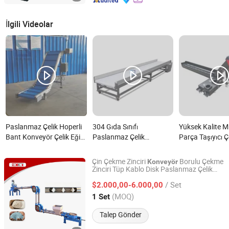
İlgili Videolar
Paslanmaz Çelik Hoperli
304 Gıda Sınıfı
Yüksek Kalite Mı
Bant Konveyör Çelik Eğik
Paslanmaz Çelik
Parça Taşıyıcı Ç
Bant Konveyör Gıda
Konveyör Donut Yapma
Parça Taşıyıcı 
Konveyörü Kazıyıcı
Makinesi Bant Konveyör
Parça Taşıyıcı n
Çin Çekme Zinciri
Borulu Çekme
Konveyör
Konveyör Bant Konveyör
Zincir Konveyör Bant
Zinciri Tüp Kablo Disk Paslanmaz Çelik
Henan Excellent Machinery Co., Ltd.
Konveyör
Sistemi Mini Konveyör
Konveyör Vida Yükseltici
/ Set
$2.000,00-6.000,00
Paslanmaz Çelik Bant
Konveyör Gıda Sınıfı PP
Henan, China
Fiyat 2019
(MOQ)
1 Set
Konveyör nedir?
Zincir Konveyör nedir?
Talep Gönder