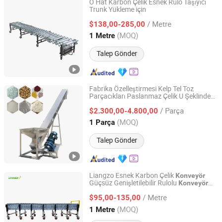
O Hat Karbon Çelik Esnek Rulo Taşıyıcı
Trunk Yükleme için
Fujian Liangzuo Intelligent Equipment Technology Co.,
Ltd.
/ Metre
$138,00-285,00
(MOQ)
1 Metre
Fujian, China
Fiyat 2020
Talep Gönder
Fabrika Özelleştirmesi Kelp Tel Toz
Parçacıkları Paslanmaz Çelik U Şeklinde
HZY PRECISION GLOBAL LTD.
Vida Taşıma Sistemi
/ Parça
$2.300,00-4.800,00
Liaoning, China
Fiyat 2023
(MOQ)
1 Parça
Talep Gönder
Liangzo Esnek Karbon Çelik
Konveyör
Güçsüz Genişletilebilir Rulolu
Konveyör
Fujian Liangzuo Intelligent Equipment Technology Co.,
Kutuları Taşımak İçin
Ltd.
/ Metre
$95,00-135,00
(MOQ)
1 Metre
Fujian, China
Fiyat 2020