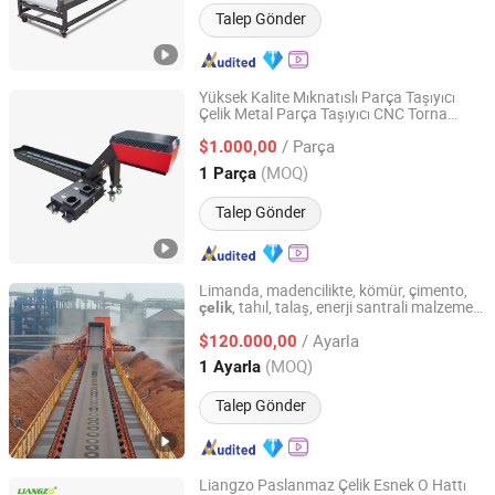
Talep Gönder
Yüksek Kalite Mıknatıslı Parça Taşıyıcı
Çelik Metal Parça Taşıyıcı CNC Torna
Guangdong Quanguan Intelligent Technology Co., Ltd.
Parça Taşıyıcı
/ Parça
$1.000,00
Guangdong, China
Fiyat 2020
(MOQ)
1 Parça
Talep Gönder
Limanda, madencilikte, kömür, çimento,
, tahıl, talaş, enerji santrali malzeme
çelik
Shandong Sealand Equipment Group Rizhao Co., Ltd.
taşımacılığı için ağır hizmet endüstriyel
/ Ayarla
bant
sistemi
$120.000,00
konveyör
Shandong, China
Fiyat 2013
(MOQ)
1 Ayarla
Talep Gönder
Liangzo Paslanmaz Çelik Esnek O Hattı