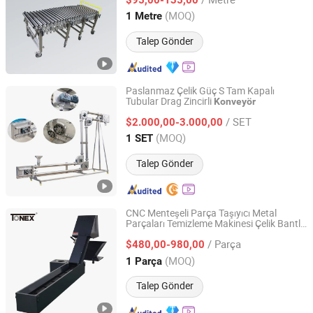
(MOQ)
1 Metre
Fujian, China
Fiyat 2020
Talep Gönder
Paslanmaz Çelik Güç S Tam Kapalı
Tubular Drag Zincirli
Konveyör
Xinxiang First Vibration Machinery Factory Co., Ltd.
/ SET
$2.000,00-3.000,00
Henan, China
Fiyat 2020
(MOQ)
1 SET
Talep Gönder
CNC Menteşeli Parça Taşıyıcı Metal
Parçaları Temizleme Makinesi Çelik Bantlı
Hebei Tonex Rubber And Plastic Co., Ltd.
Taşıyıcılar
/ Parça
$480,00-980,00
Hebei, China
Fiyat 2023
(MOQ)
1 Parça
Talep Gönder