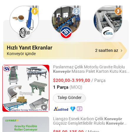
Hızlı Yanıt Ekranlar
2 saatten az
Konveyör içinde
Paslanmaz Çelik Motorlu Gravite Rulolu
Masası Palet Karton Kutu Kasa
Konveyör
Zhengzhou Syoung Machinery Co., Ltd.
için
/ Parça
$200,00-3.999,00
Henan, China
Fiyat 2019
(MOQ)
1 Parça
Talep Gönder
Liangzo Esnek Karbon Çelik
Konveyör
Güçsüz Genişletilebilir Rulolu
Konveyör
Fujian Liangzuo Intelligent Equipment Technology Co.,
Kutuların Düzgün Hareketi ve Taşınması
Ltd.
/ Metre
için
$95,00-135,00