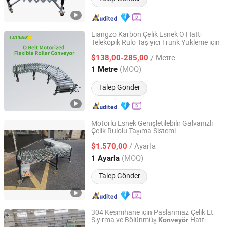
Liangzo Karbon Çelik Esnek O Hattı
Telekopik Rulo Taşıyıcı Trunk Yükleme için
Fujian Liangzuo Intelligent Equipment Technology Co.,
Ltd.
/ Metre
$138,00-285,00
(MOQ)
1 Metre
Fujian, China
Fiyat 2020
Talep Gönder
Motorlu Esnek Genişletilebilir Galvanizli
Çelik Rulolu Taşıma Sistemi
Hangzhou Madeli Machinery Manufacturing Co., Ltd.
/ Ayarla
$1.570,00
Zhejiang, China
Fiyat 2023
(MOQ)
1 Ayarla
Talep Gönder
304 Kesimhane için Paslanmaz Çelik Et
Sıyırma ve Bölünmüş
Hattı
Konveyör
Shandong Realcreat Intelligent Equipment Co., Ltd.