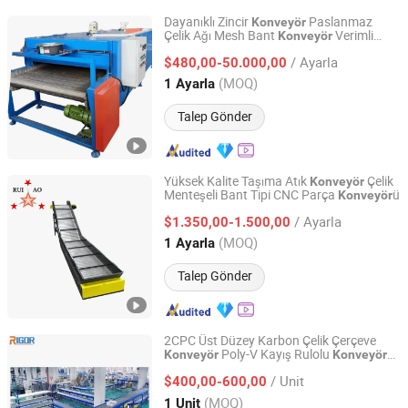
Dayanıklı Zincir
Paslanmaz
Konveyör
Çelik Ağı Mesh Bant
Verimli
Konveyör
Dezhou Yiyou Conveying Equipment Co., Ltd.
Taşıma için
/ Ayarla
$480,00-50.000,00
Shandong, China
Fiyat 2026
(MOQ)
1 Ayarla
Talep Gönder
Yüksek Kalite Taşıma Atık
Çelik
Konveyör
Menteşeli Bant Tipi CNC Parça
ü
Konveyör
Hebei Ruiao Machine Tool Accessories Producing Co., Ltd.
/ Ayarla
$1.350,00-1.500,00
Hebei, China
Fiyat 2023
(MOQ)
1 Ayarla
Talep Gönder
2CPC Üst Düzey Karbon Çelik Çerçeve
Poly-V Kayış Rulolu
Konveyör
Konveyör
Zhejiang Rigor Logistics Technology Co., Ltd.
Depo Lojistiği için
/ Unit
$400,00-600,00
Zhejiang, China
Fiyat 2024
(MOQ)
1 Unit