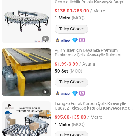
Genişletilebilir Rulolu
Bagaj
Konveyör
Fujian Liangzuo Intelligent Equipment Technology Co.,
Boşaltma için
Ltd.
/ Metre
$138,00-285,00
(MOQ)
1 Metre
Fujian, China
Fiyat 2020
Talep Gönder
Ağır Yükler için Dayanıklı Premium
Paslanmaz Çelik
Rulmanı
Konveyör
Hebei Huaao Shengxin Heavy Industry Technology Co.,
Ltd.
/ Ayarla
$1,99-3,99
(MOQ)
50 Set
Hebei, China
Fiyat 2025
Talep Gönder
Liangzo Esnek Karbon Çelik
Konveyör
Güçsüz Telescopik Rulolu
Kolay
Konveyör
Fujian Liangzuo Intelligent Equipment Technology Co.,
Kutu Taşımacılığı için
Ltd.
/ Metre
$95,00-135,00
(MOQ)
1 Metre
Fujian, China
Fiyat 2020
Talep Gönder