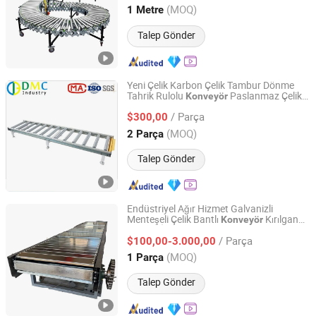
(MOQ)
1 Metre
Fujian, China
Fiyat 2020
Talep Gönder
Yeni Çelik Karbon Çelik Tambur Dönme
Tahrik Rulolu
Paslanmaz Çelik
Konveyör
DMC (Shanghai) Import & Export Co., Ltd.
Bant ile
/ Parça
$300,00
Shanghai, China
Fiyat 2016
(MOQ)
2 Parça
Talep Gönder
Endüstriyel Ağır Hizmet Galvanizli
Menteşeli Çelik Bantlı
Kırılgan
Konveyör
Dezhou Yiyou Conveying Equipment Co., Ltd.
Ürünler İçin
/ Parça
$100,00-3.000,00
Shandong, China
Fiyat 2026
(MOQ)
1 Parça
Talep Gönder