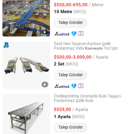
/ Metre
$550,00-695,00
Shandong, China
Fiyat 2026
(MOQ)
10 Metre
Talep Gönder
Özel Yeni Tasarım Karbon Çelik
Paslanmaz Vida
Toz İçin
Konveyör
Guangdong Jiabao Conveying Machinery Co., Ltd.
/ Ayarla
$500,00-3.000,00
Guangdong, China
Fiyat 2023
(MOQ)
2 Set
Talep Gönder
Özelleştirilmiş Otomatik Rulo Taşıyıcı
Paslanmaz Çelik Rulo
Seikonveyor Co., Limited
/ Ayarla
$559,00
Guangdong, China
Fiyat 2022
(MOQ)
1 Ayarla
Talep Gönder