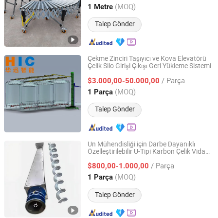
(MOQ)
1 Metre
Fujian, China
Fiyat 2020
Talep Gönder
Çekme Zinciri Taşıyıcı ve Kova Elevatörü
Çelik Silo Girişi Çıkışı Geri Yükleme Sistemi
Yidu Huaxun Intelligent Conveyor Co., Ltd.
/ Parça
$3.000,00-50.000,00
Hubei, China
Fiyat 2020
(MOQ)
1 Parça
Talep Gönder
Un Mühendisliği için Darbe Dayanıklı
Özelleştirilebilir U-Tipi Karbon Çelik Vida
Cangzhou Yingjie Machinery Manufacturing Co., Ltd.
ü
Konveyör
/ Parça
$800,00-1.000,00
Hebei, China
Fiyat 2024
(MOQ)
1 Parça
Talep Gönder