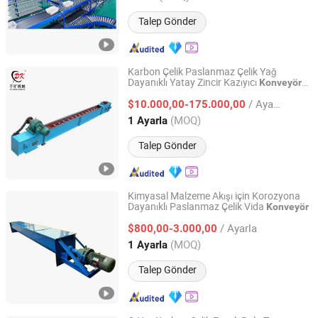
Talep Gönder
Karbon Çelik Paslanmaz Çelik Yağ
Dayanıklı Yatay Zincir Kazıyıcı
Konveyör
Henan Pingyuan Mining Machinery Co., Ltd.
Makinesi
/ Ayarla
$10.000,00-175.000,00
Henan, China
Fiyat 2010
(MOQ)
1 Ayarla
Talep Gönder
Kimyasal Malzeme Akışı için Korozyona
Dayanıklı Paslanmaz Çelik Vida
Konveyör
Botou City Zecheng Environmental Protection Machinery
Equipment Co., Ltd
/ Ayarla
$800,00-3.000,00
(MOQ)
1 Ayarla
Hebei, China
Fiyat 2025
Talep Gönder