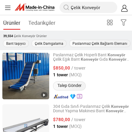
Ürünler
Tedarikçiler
Çelik Konveyör
Ürünler
39,554
Bant taşıyıcı
Çelik Damgalama
Paslanmaz Çelik Bağlantı Elemanı
Paslanmaz Çelik Hoperli Bant
Konveyör
Çelik Eğik Bant
Gıda
ü
Konveyör
Konveyör
Zhongshan Xianbang Intelligent Machinery Co., Ltd.
Kazıyıcı
Bant
Sistemi
Konveyör
Konveyör
/ tower
Mini
Paslanmaz Çelik Bant
$850,00
Konveyör
Konveyör
Guangdong, China
Fiyat 2024
(MOQ)
1 tower
Talep Gönder
304 Gıda Sınıfı Paslanmaz Çelik
Konveyör
Donut Yapma Makinesi Bant
Konveyör
Zhongshan Xianbang Intelligent Machinery Co., Ltd.
Zincir
Bant
Vida
Konveyör
Konveyör
/ tower
Yükseltici
Gıda Sınıfı PP Zincir
$780,00
Konveyör
Konveyör
Guangdong, China
Fiyat 2024
(MOQ)
1 tower