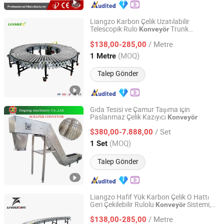
Liangzo Karbon Çelik Uzatılabilir
Telescopik Rulo
Trunk
Konveyör
Fujian Liangzuo Intelligent Equipment Technology Co.,
Boşaltma için
Ltd.
/ Metre
$138,00-285,00
(MOQ)
1 Metre
Fujian, China
Fiyat 2020
Talep Gönder
Gıda Tesisi ve Çamur Taşıma için
Paslanmaz Çelik Kazıyıcı
Konveyör
Shandong Teconway Intelligent Equipment Co., LTD
/ Set
$380,00-7.888,00
Shandong, China
Fiyat 2021
(MOQ)
1 Set
Talep Gönder
Liangzo Hafif Yük Karbon Çelik O Hattı
Geri Çekilebilir Rulolu
Sistemi,
Konveyör
Fujian Liangzuo Intelligent Equipment Technology Co.,
Pürüzsüz Malzeme Taşıma Çözümleri için
Ltd.
/ Metre
$138,00-285,00