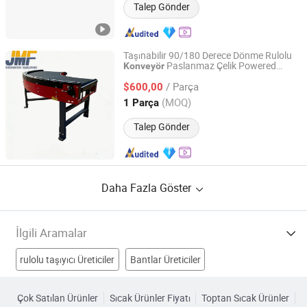
Talep Gönder
Taşınabilir 90/180 Derece Dönme Rulolu
Paslanmaz Çelik Powered
Konveyör
Changge City Shengda Tianhong Machinery
Esnek Rulolu
Depo Lojistik
Konveyör
Manufacturing Co., Ltd.
/ Parça
Taşımacılığı için
$600,00
(MOQ)
1 Parça
Henan, China
Fiyat 2025
Talep Gönder
Daha Fazla Göster
İlgili Aramalar
rulolu taşıyıcı Üreticiler
Bantlar Üreticiler
Zincir Taşıyıcı Üreticiler
Çok Satılan Ürünler
Sıcak Ürünler Fiyatı
Toptan Sıcak Ürünler