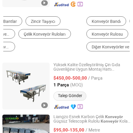
Konveyör Bandı
Konveyör
Konveyör Zinciri
Konveyör Rulosu
Madencilik Konveyörü
Diğer Konveyörler ve Parçaları
Yüksek Kalite Özelleştirilmiş Çin Gıda
Güvenliğine Uygun Montaj Hattı
Hangzhou Nuohua Machinery Co., Ltd.
Paslanmaz Çelik
Bantı
Konveyör
/ Parça
$450,00-500,00
Konveyör
Zhejiang, China
Fiyat 2024
(MOQ)
1 Parça
Talep Gönder
Liangzo Esnek Karbon Çelik
Konveyör
Güçsüz Telescopik Rulolu
Kolay
Konveyör
Fujian Liangzuo Intelligent Equipment Technology Co.,
Kutu Taşıma ve İşleme için
Ltd.
/ Metre
$95,00-135,00