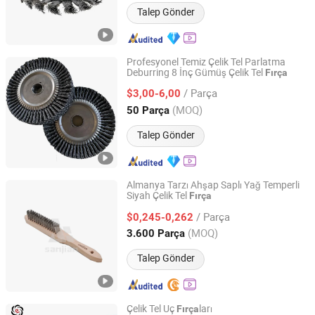
Talep Gönder
Profesyonel Temiz Çelik Tel Parlatma
Deburring 8 İnç Gümüş Çelik Tel
Fırça
Anhui Mengran Brush Industry Co., Ltd.
/ Parça
$3,00-6,00
Anhui, China
Fiyat 2022
(MOQ)
50 Parça
Talep Gönder
Almanya Tarzı Ahşap Saplı Yağ Temperli
Siyah Çelik Tel
Fırça
Zhejiang Pujiang Sanjian Imp. & Exp.Co., Ltd.
/ Parça
$0,245-0,262
Zhejiang, China
Fiyat 2012
(MOQ)
3.600 Parça
Talep Gönder
Çelik Tel Uç
ları
Fırça