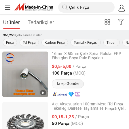
Ürünler
Tedarikçiler
Çelik Fırça
Ürünler
368,253
Fırça
Tel Fırça
Karbon Fırça
Temizlik Fırçası
Tırpan
Na
16mm X 50mm Çelik Spiral Rulolar FRP
Fiberglas Boya Rulo
ları
Fırça
SFT Industries Co., Ltd.
/ Parça
$0,5-5,00
Jiangsu, China
Fiyat 2017
(MOQ)
100 Parça
Talep Gönder
Alet Aksesuarları 100mm Metal Tel
Fırça
Tekerleği Dairesel Taşlama Tel
sı Çelik
Fırça
Anhui Mengran Brush Industry Co., Ltd.
Roall
/ Parça
$0,15-1,25
Anhui, China
Fiyat 2022
(MOQ)
50 Parça