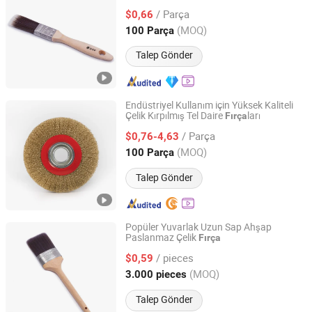
/ Parça
$0,66
Jiangsu, China
Fiyat 2026
(MOQ)
100 Parça
Talep Gönder
Endüstriyel Kullanım için Yüksek Kaliteli
Çelik Kırpılmış Tel Daire
ları
Fırça
Ninghai Kaichuang Mechanical Tools Co., Ltd.
/ Parça
$0,76-4,63
Zhejiang, China
Fiyat 2024
(MOQ)
100 Parça
Talep Gönder
Popüler Yuvarlak Uzun Sap Ahşap
Paslanmaz Çelik
Fırça
Jiangsu Zhiwei Electromechanical Co., Ltd.
/ pieces
$0,59
Jiangsu, China
Fiyat 2025
(MOQ)
3.000 pieces
Talep Gönder