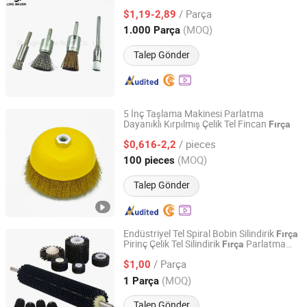
Shanghai Like Brush Co., Ltd.
/ Parça
$1,19-2,89
(MOQ)
1.000 Parça
Shanghai, China
Fiyat 2019
Talep Gönder
5 İnç Taşlama Makinesi Parlatma
Dayanıklı Kırpılmış Çelik Tel Fincan
Fırça
Ninghai Frewind Tools Co., Ltd.
/ pieces
$0,616-2,2
Zhejiang, China
Fiyat 2024
(MOQ)
100 pieces
Talep Gönder
Endüstriyel Tel Spiral Bobin Silindirik
Fırça
Pirinç Çelik Tel Silindirik
Parlatma
Fırça
Suzhou Saman Technology Co., Ltd.
sı
Fırça
/ Parça
$1,00
Jiangsu, China
Fiyat 2025
(MOQ)
1 Parça
Talep Gönder