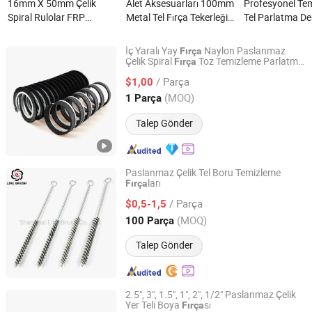
16mm X 50mm Çelik
Alet Aksesuarları 100mm
Profesyonel Tem
Spiral Rulolar FRP
Metal Tel Fırça Tekerleği
Tel Parlatma De
Fiberglas Boya Rulo
Dairesel Taşlama Tel
İnç Gümüş Çelik
Fırçaları nedir?
Fırçası Çelik Roall nedir?
nedir?
İç Yaralı Yay
Naylon Paslanmaz
Fırça
Çelik Spiral
Toz Temizleme Parlatma
Fırça
Suzhou Saman Technology Co., Ltd.
Aşındırıcı Tel Sarma Özel
/ Parça
$1,00
Jiangsu, China
Fiyat 2025
(MOQ)
1 Parça
Talep Gönder
Paslanmaz Çelik Tel Boru Temizleme
ları
Fırça
Shanghai Like Brush Co., Ltd.
/ Parça
$0,5-1,5
Shanghai, China
Fiyat 2019
(MOQ)
100 Parça
Talep Gönder
2.5", 3", 1.5", 1", 2", 1/2" Paslanmaz Çelik
Yer Teli Boya
sı
Fırça
Suzhou Torcmate Import and Export Co., Ltd.