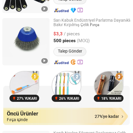
Sarı Kabuk Endüstriyel Parlatma Dayanıklı
Bakır Kırpılmış Çelik
Fırça
Ninghai Frewind Tools Co., Ltd.
/ pieces
$3,3
Zhejiang, China
Fiyat 2024
(MOQ)
500 pieces
Talep Gönder
27% YUKARI
26% YUKARI
18% YUKARI
Öncü Ürünler
27%'ye kadar
Fırça içinde