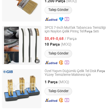
Jiangsu, China
Fiyat 2021
(MOQ)
1.200 Parça
Talep Gönder
3PCS 7-Inch Mutfak Tabancası Temizliği
için Naylon Çelik Pirinç Tel
Seti
Fırça
Yiwu Greatcity Tools Co., Ltd
/ Parça
$0,49-0,68
Zhejiang, China
Fiyat 2026
(MOQ)
10 Parça
Talep Gönder
Özel Yapım Düğümlü Çelik Tel Disk
Fırça
Yüzey Temizleme Makinesi için
Huzhou Golden Industrial Brush Co., Ltd.
(MOQ)
1 Parça
Zhejiang, China
Fiyat 2018
Talep Gönder