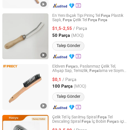
En Yeni Bıçak Tipi Pirinç Tel
Plastik
Fırça
Saplı,
Çelik Tel
Fırça
Fırça
Fırça
Anhui Mengran Brush Industry Co., Ltd.
/ Parça
$1,5-2,55
Anhui, China
Fiyat 2022
(MOQ)
50 Parça
Talep Gönder
Eldiven
sı, Paslanmaz Çelik Tel,
Fırça
Ahşap Sap, Temizlik,
lama ve Soyma
Fırça
TIVOLY TOOL MANUFACTURING(CHANGSHU) CO., LTD.
için
/ Parça
$0,1
Shanghai, China
Fiyat 2022
(MOQ)
100 Parça
Talep Gönder
Çelik Tel İç Sarılmış Spiral
Tel
Fırça
Descaling Spiral
İç Bobin
sı için
Fırça
Fırça
Anqing Haoyu Brush Industry Co., Ltd.
Tel Bobin
sı Tel Halat Temizleme
Fırça
/ Parça