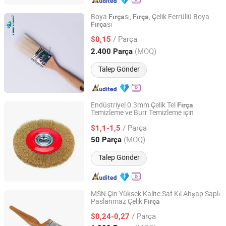
Boya
sı,
, Çelik Ferrüllü Boya
Fırça
Fırça
sı
Fırça
ANHUI WINLAS IMPORT AND EXPORT CO., LTD.
/ Parça
$0,15
Anhui, China
Fiyat 2019
(MOQ)
2.400 Parça
Talep Gönder
Endüstriyel 0.3mm Çelik Tel
Fırça
Temizleme ve Burr Temizleme için
Dezhou Shengxiang Metal Product Co., Ltd.
/ Parça
$1,1-1,5
Shandong, China
Fiyat 2024
(MOQ)
50 Parça
Talep Gönder
MSN Çin Yüksek Kalite Saf Kıl Ahşap Saplı
Paslanmaz Çelik
Fırça
Starmatrix Group Inc.
/ Parça
$0,24-0,27