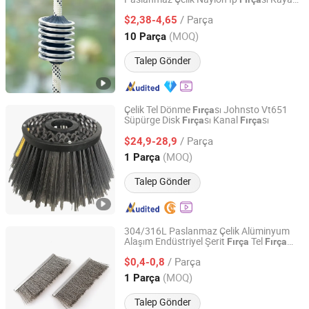
Shanghai Huixi Brush Co., Ltd.
Tırmanışı için
/ Parça
$2,38-4,65
Shanghai, China
Fiyat 2020
(MOQ)
10 Parça
Talep Gönder
Çelik Tel Dönme
sı Johnsto Vt651
Fırça
Süpürge Disk
sı Kanal
sı
Fırça
Fırça
Anhui Huanmei Brush Co., Ltd.
/ Parça
$24,9-28,9
Anhui, China
Fiyat 2021
(MOQ)
1 Parça
Talep Gönder
304/316L Paslanmaz Çelik Alüminyum
Alaşım Endüstriyel Şerit
Tel
Fırça
Fırça
Suzhou Saman Technology Co., Ltd.
Filtre Çizim
sı Makine Aracı
sı
Fırça
Fırça
/ Parça
Özel Şerit
$0,4-0,8
Jiangsu, China
Fiyat 2025
(MOQ)
1 Parça
Talep Gönder