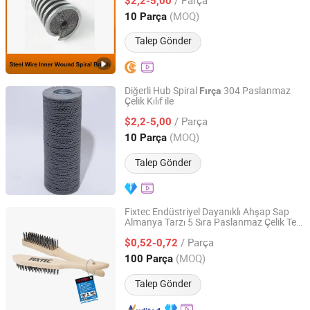
sı
$2,2-5,00
Fırça
Anhui, China
Fiyat 2025
(MOQ)
10 Parça
Talep Gönder
Diğerli Hub Spiral
304 Paslanmaz
Fırça
Çelik Kılıf ile
Hangzhou Tongling Industrial Brush Co., Ltd.
/ Parça
$2,2-5,00
Zhejiang, China
Fiyat 2026
(MOQ)
10 Parça
Talep Gönder
Fixtec Endüstriyel Dayanıklı Ahşap Sap
Almanya Tarzı 5 Sıra Paslanmaz Çelik Tel
Ebic Tools Co., Ltd.
Fırça
/ Parça
$0,52-0,72
Jiangsu, China
Fiyat 2011
(MOQ)
100 Parça
Talep Gönder