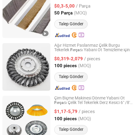
/ Parça
$0,3-5,00
Anhui, China
Fiyat 2024
(MOQ)
50 Parça
Talep Gönder
Ağır Hizmet Paslanmaz Çelik Burgu
Tekerlek
sı Yabani Ot Temizleme için
Fırça
Ninghai Frewind Tools Co., Ltd.
/ pieces
$0,319-2,079
Zhejiang, China
Fiyat 2024
(MOQ)
100 pieces
Talep Gönder
Çim Biçme Makinesi Dönme Yabani Ot
sı Çelik Tel Tekerlek Derz Kesici 6" /8''
Fırça
Ninghai Frewind Tools Co., Ltd.
Çelik Tel
Biçme Başlığı Çim Çelik Tel
Fırça
/ pieces
$1,17-5,79
Fırça
Zhejiang, China
Fiyat 2024
(MOQ)
100 pieces
Talep Gönder