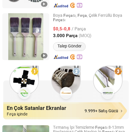
Boya
sı,
, Çelik Ferrüllü Boya
Fırça
Fırça
sı
Fırça
Zhenjiang Jinxing Brush Products Co., Ltd.
/ Parça
$0,5-0,8
Jiangsu, China
Fiyat 2016
(MOQ)
3.000 Parça
Talep Gönder
En Çok Satanlar Ekranlar
9.999+ Satış Gücü
Fırça içinde
Tırmanış İpi Temizleme
sı 8-13mm
Fırça
Paslanmaz Çelik Naylon İp
sı Kaya
Fırça