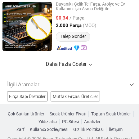
Dayanıklı Çelik Tel
, Atölye ve Ev
Fırça
Kullanımı için Asma Deliği ile
Jiangsu B-Line Tools Co., Ltd.
/ Parça
$0,34
Jiangsu, China
Fiyat 2020
(MOQ)
2.000 Parça
Talep Gönder
Daha Fazla Göster
İlgili Aramalar
Fırça Sapı Üreticiler
Mutfak Fırçası Üreticiler
Toz Fırçası Üreticiler
çelik tel fırçaları Üreticiler
Çok Satılan Ürünler
Sıcak Ürünler Fiyatı
Toptan Sıcak Ürünler
Yıldız alıcı
PC Sitesi
Analizler
Çelik Tel Fırça Fabrikalar
çelik tel aşındırıcı fırçalar Fabrikalar
Zarf
Kullanıcı Sözleşmesi
Gizlilik Politikası
İletişim
Çelik Tel Rulo Fırça Fabrikalar
Brass Fırça Fabrikalar
Copyright © 2026 Focus Technology Co., Ltd. All Rights Reserved