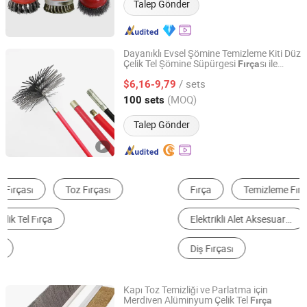
Talep Gönder
Dayanıklı Evsel Şömine Temizleme Kiti Düz
Çelik Tel Şömine Süpürgesi
sı ile
Fırça
Ninghai Frewind Tools Co., Ltd.
Çubuklar
/ sets
$6,16-9,79
Zhejiang, China
Fiyat 2024
(MOQ)
100 sets
Talep Gönder
Fırça
Temizleme Fırçası
Aşındırıcı Fırça
Elektrikli Alet Aksesuarları
Saç Tarağı ve Fırçası
Diş Fırçası
Kapı Toz Temizliği ve Parlatma için
Merdiven Alüminyum Çelik Tel
Fırça
Anhui Wanze Brush Industry Co., Ltd.