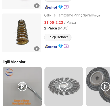
Çelik Tel Temizleme Pirinç Spiral
Fırça
Shanghai Huixi Brush Co., Ltd.
/ Parça
$1,00-2,23
(MOQ)
2 Parça
Shanghai, China
Fiyat 2020
Talep Gönder
İlgili Videolar