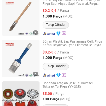
Konik Naylon Filament Paslanmaz Çelik
Sapı Ahşap Saplı Yuvarlak
Fırça
Fırça
Qingdao Wannian Industry Co.,Ltd.
Boya
sı
Fırça
/ Parça
$0,2-0,6
Shandong, China
Fiyat 2024
(MOQ)
1.000 Parça
Talep Gönder
50mm Plastik Sap Paslanmaz Çelik
Fırça
Kafası Beyaz ve Siyah Filament ile Bayrak
Qingdao Wannian Industry Co.,Ltd.
Boya
sı
Fırça
/ Parça
$0,2-0,6
Shandong, China
Fiyat 2024
(MOQ)
1.000 Parça
Talep Gönder
Donanım Araçları Çelik Tel Dairesel
Tekerlek Tel
(YY-335)
Fırça
Xingying Brush Factory
/ Parça
$5,00
Anhui, China
Fiyat 2014
(MOQ)
100 Parça