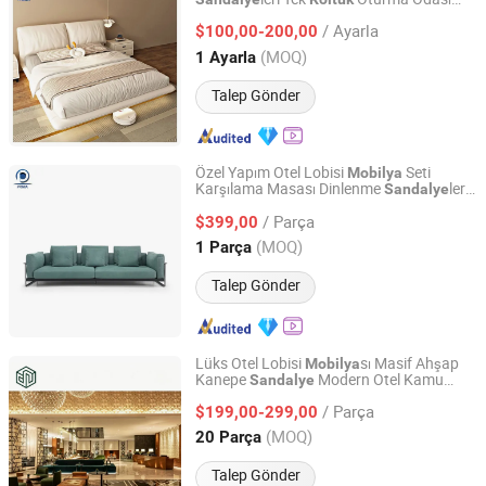
Shenzhen Orient Industry Co. Limited
sı
Mobilya
/ Ayarla
$100,00-200,00
Guangdong, China
Fiyat 2020
(MOQ)
1 Ayarla
Talep Gönder
Özel Yapım Otel Lobisi
Seti
Mobilya
Karşılama Masası Dinlenme
leri
Sandalye
FOSHAN ORIENT HARDWARE PRODUCTS CO.,LTD
Kanepe Kahve Masası Misafirhane Kamu
/ Parça
Salonu Ticari Kullanım için
$399,00
Guangdong, China
Fiyat 2025
(MOQ)
1 Parça
Talep Gönder
Lüks Otel Lobisi
sı Masif Ahşap
Mobilya
Kanepe
Modern Otel Kamu
Sandalye
FOSHAN H&P (DUGAO) FURNITURE CO., LTD
Alanı
sı
Mobilya
/ Parça
$199,00-299,00
Guangdong, China
Fiyat 2013
(MOQ)
20 Parça
Talep Gönder