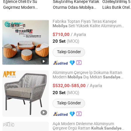
Eğlence Oteli Ev Su
Sıkıştırılmış Kanepe Yatak
Özelleştirilmiş 5
Geçirmez Modern
Oturma Odası Mobilya
Lüks Butik Otel
Döşeme Rattan Kanepe
Seti Modern Kumaş
Resepsiyon Ön 
Takımı Koltuk Dış Mekan
Şişme Koltuk Vakumlu Ev
Giriş Salonu O
Fabrika Toptan Fiyatı Teras Kanepe
Bahçe Mobilyası nedir?
Foshan Toptan Dinlenme
Odası Modern 
Seti Yüksek Kalite Alüminyum
Mobilya
Foshan Yiran Furniture Co., Ltd
Çerçeve Kanepe ve Kahve Masası Şık
Sandalyeleri nedir?
Sandalye Mobil
/ Ayarla
Turuncu Dokuma İp Kanepe
si
$710,00
Sandalye
nedir?
Dış Mekan Avlusu için
Guangdong, China
Fiyat 2020
(MOQ)
20 Set
Talep Gönder
Alüminyum Çerçeve İp Dokuma Rattan
Modern
Dış Mekan
Mobilya
Sandalye
Apex Horeca Co., Limited
Kanepe Takımı
/ Ayarla
$532,00-585,00
Guangdong, China
Fiyat 2015
(MOQ)
20 Set
Talep Gönder
Açık Modern Dinlenme Alüminyum
Çerçeve Örgü Rattan
Koltuk
Sandalye
Foshan Patio Export and Import Co., Ltd