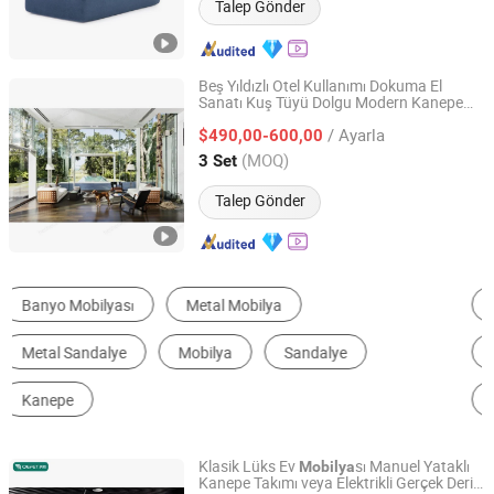
Talep Gönder
Beş Yıldızlı Otel Kullanımı Dokuma El
Sanatı Kuş Tüyü Dolgu Modern Kanepe
GUANGDONG ZHIDA FURNISHINGS INDUSTRIAL CO., LTD
Otel Lobisi Karşılama Kanepe Masalar
/ Ayarla
Foshan
Üreticisi
$490,00-600,00
Sandalye
Mobilya
Guangdong, China
Fiyat 2016
(MOQ)
3 Set
Talep Gönder
Oturma Odası Kanepesi
Açık Hava Kanepesi
Restoran Mobilya Setleri
Yemek Sandalyeleri
Oturma Odası Sandalyeleri
Otel Yatak Odası Takımları
Klasik Lüks Ev
sı Manuel Yataklı
Mobilya
Kanepe Takımı veya Elektrikli Gerçek Deri
Foshan Shunde Qefet Furniture Co., Ltd.