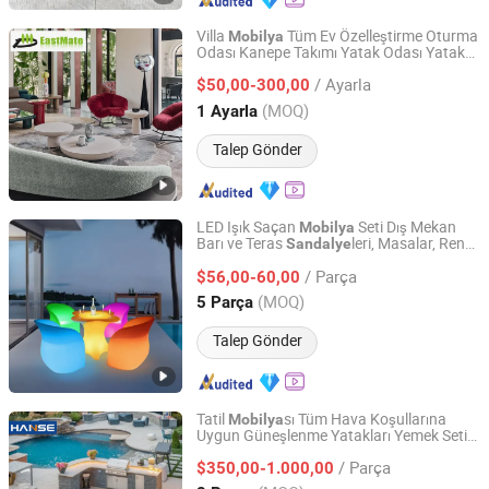
Villa
Tüm Ev Özelleştirme Oturma
Mobilya
Odası Kanepe Takımı Yatak Odası Yatak
Foshan EMT Jufu Hotel Furniture Co., Ltd
Yemek Masası
Otel
sı
Sandalye
Mobilya
/ Ayarla
Üreticisi
$50,00-300,00
Guangdong, China
Fiyat 2024
(MOQ)
1 Ayarla
Talep Gönder
LED Işık Saçan
Seti Dış Mekan
Mobilya
Barı ve Teras
leri, Masalar, Renkli
Sandalye
Market Union Co. Ltd.
Işık Yayan LED Kanepe, Şarj Edilebilir Su
/ Parça
Geçirmez PE LED
ler ve Masalar
$56,00-60,00
Sandalye
Gece Kulüpleri, Restoranlar için
Zhejiang, China
Fiyat 2010
(MOQ)
5 Parça
Talep Gönder
Tatil
sı Tüm Hava Koşullarına
Mobilya
Uygun Güneşlenme Yatakları Yemek Seti
Foshan Hanse Industrial Co., Ltd.
Kanepe
leri Misafirhane ve Villa
Sandalye
/ Parça
Projeleri için
$350,00-1.000,00