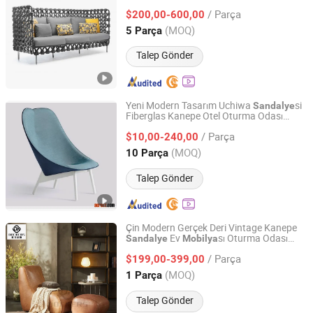
sı
Mobilya
/ Parça
$200,00-600,00
Guangdong, China
Fiyat 2022
(MOQ)
5 Parça
Talep Gönder
Yeni Modern Tasarım Uchiwa
si
Sandalye
Fiberglas Kanepe Otel Oturma Odası
Acrozz Co., Limited
Dinlenme
sı
Mobilya
/ Parça
$10,00-240,00
Shanghai, China
Fiyat 2010
(MOQ)
10 Parça
Talep Gönder
Çin Modern Gerçek Deri Vintage Kanepe
Ev
sı Oturma Odası
Sandalye
Mobilya
Foshan Dockers Furniture Co., Ltd.
Dinlenme Alanı ile Puf
/ Parça
$199,00-399,00
Guangdong, China
Fiyat 2020
(MOQ)
1 Parça
Talep Gönder