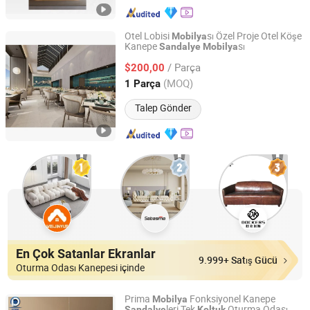
Otel Lobisi
sı Özel Proje Otel Köşe
Mobilya
Kanepe
sı
Sandalye
Mobilya
Foshan Optima Building Material Co., Ltd.
/ Parça
$200,00
Guangdong, China
Fiyat 2026
(MOQ)
1 Parça
Talep Gönder
En Çok Satanlar Ekranlar
9.999+ Satış Gücü
Oturma Odası Kanepesi içinde
Prima
Fonksiyonel Kanepe
Mobilya
leri Tek
Oturma Odası
Sandalye
Koltuk