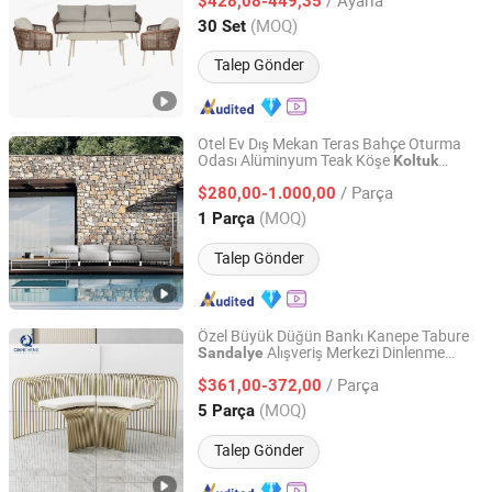
$428,08-449,35
Sandalye
Guangdong, China
Fiyat 2021
(MOQ)
30 Set
Talep Gönder
Otel Ev Dış Mekan Teras Bahçe Oturma
Odası Alüminyum Teak Köşe
Koltuk
Foshan Hanse Industrial Co., Ltd.
Kanepe
sı
Mobilya
/ Parça
$280,00-1.000,00
Guangdong, China
Fiyat 2018
(MOQ)
1 Parça
Talep Gönder
Özel Büyük Düğün Bankı Kanepe Tabure
Alışveriş Merkezi Dinlenme
Sandalye
Foshan Qiancheng Furniture CO.,LTD.
Kamu Alanı Otel Lobisi Karşılama Sanat
/ Parça
Salonu
sı
$361,00-372,00
Mobilya
Guangdong, China
Fiyat 2015
(MOQ)
5 Parça
Talep Gönder