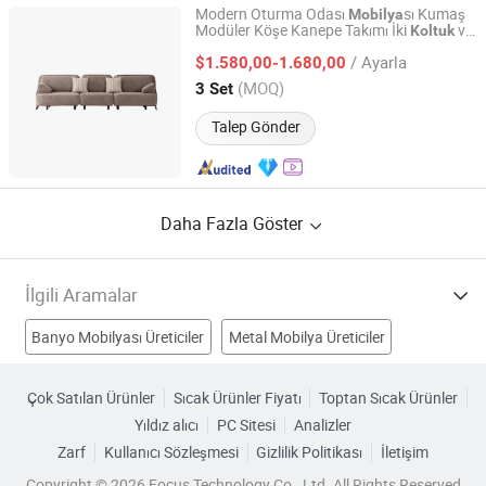
Modern Oturma Odası
sı Kumaş
Mobilya
Modüler Köşe Kanepe Takımı İki
ve
Koltuk
China Lizz Furnishings Co., Ltd.
Tek
ler ile
Sandalye
/ Ayarla
$1.580,00-1.680,00
Guangdong, China
Fiyat 2022
(MOQ)
3 Set
Talep Gönder
Daha Fazla Göster
İlgili Aramalar
Banyo Mobilyası Üreticiler
Metal Mobilya Üreticiler
Metal Sandalye Üreticiler
Mobilya Üreticiler
Çok Satılan Ürünler
Sıcak Ürünler Fiyatı
Toptan Sıcak Ürünler
Yıldız alıcı
PC Sitesi
Analizler
Sandalye Fabrikalar
Kanepe Fabrikalar
Zarf
Kullanıcı Sözleşmesi
Gizlilik Politikası
İletişim
Kanepe Mobilyası Fabrikalar
Kanepe Yatak Fabrikalar
Copyright © 2026 Focus Technology Co., Ltd. All Rights Reserved