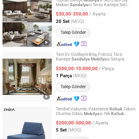
Toptan Bahçe
sı Seti Lüks Dış
Mobilya
Mekan
si Teras Kanepe Seti
Sandalye
Zhongshan Uptop Furnishings Co., Ltd.
Dokuma İp Teak Dış Mekan Kanepe
/ Ayarla
sı
$30,00-350,00
Mobilya
Guangdong, China
Fiyat 2010
(MOQ)
20 Set
Talep Gönder
Tam Ev Özelleştirilmiş Fransız Tarzı
Kanepe
sı Satışta
Sandalye
Mobilya
Sparkle Design & Decor Co., Ltd.
/ Parça
$500,00-10.000,00
Guangdong, China
Fiyat 2019
(MOQ)
1 Parça
Talep Gönder
Tembel Vakumlu Paketleme
Takımı
Koltuk
Oturma Odası
sı Tek
Mobilya
Koltuk
Guangdong Zhida Furnishings Industrial Co., Ltd.
Sıkıştırılmış Dinlenme
leri
Sandalye
/ Ayarla
Modüler Kutuda
$200,00-500,00
Guangdong, China
Fiyat 2016
(MOQ)
5 Set