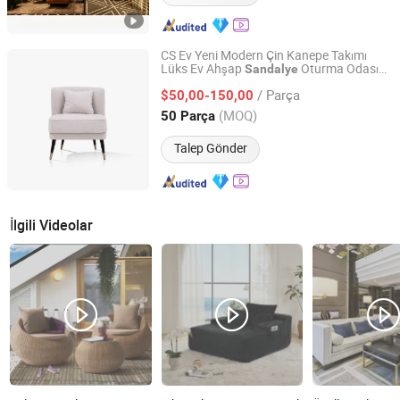
CS Ev Yeni Modern Çin Kanepe Takımı
Lüks Ev Ahşap
Oturma Odası
Sandalye
CS HOME GALLERY LTD
sı
Mobilya
/ Parça
$50,00-150,00
Guangdong, China
Fiyat 2021
(MOQ)
50 Parça
Talep Gönder
İlgili Videolar