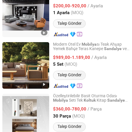
Sinema Koltuğu
/ Ayarla
$200,00-920,00
Guangdong, China
Fiyat 2024
(MOQ)
1 Ayarla
Talep Gönder
Modern Otel Ev
sı Teak Ahşap
Mobilya
Yemek Bahçe Teras Kanepe
ve
Sandalye
Foshan Kingmake Industry Co., Ltd.
Masa Seti Dış Mekan
sı
Mobilya
/ Ayarla
$989,00-1.189,00
Guangdong, China
Fiyat 2025
(MOQ)
5 Set
Talep Gönder
Özelleştirilebilir Basit Oturma Odası
Seti Tek
Kitap
si
Mobilya
Koltuk
Sandalye
Shanghai Miaolian Industry Co., Ltd.
Ahşap Ayaklar Fabrika Satışı Daire
/ Parça
Alışveriş Merkezi Kumaş
$360,00-780,00
Shanghai, China
Fiyat 2023
(MOQ)
30 Parça
Talep Gönder