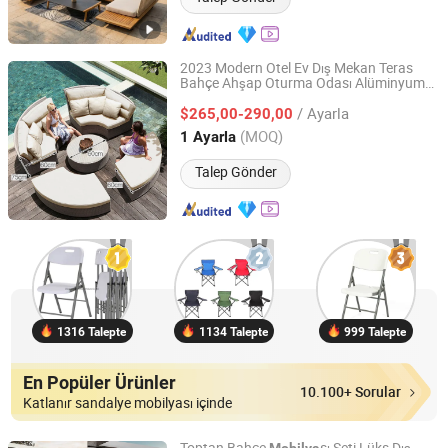
2023 Modern Otel Ev Dış Mekan Teras
Bahçe Ahşap Oturma Odası Alüminyum
SHAOXING OLE LEISURE CO., LTD.
Teak Köşe
Kanepe Rattan
Sandalye
/ Ayarla
Yan Kahve Masası ile
$265,00-290,00
Mobilya
Zhejiang, China
Fiyat 2020
(MOQ)
1 Ayarla
Talep Gönder
1316 Talepte
1134 Talepte
999 Talepte
En Popüler Ürünler
10.100+ Sorular
Katlanır sandalye mobilyası içinde