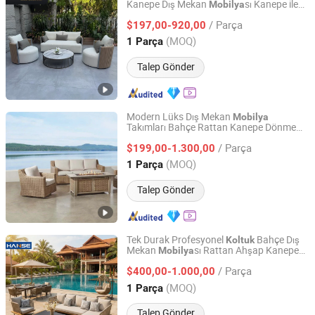
Kanepe Dış Mekan
sı Kanepe ile
Mobilya
Foshan Shunde Gaoang Furniture Industry Co., Ltd.
Kahve Masası ve
Sandalye
/ Parça
$197,00-920,00
Guangdong, China
Fiyat 2024
(MOQ)
1 Parça
Talep Gönder
Modern Lüks Dış Mekan
Mobilya
Takımları Bahçe Rattan Kanepe Dönme
Foshan Zhechengju Furniture Co., Ltd
si ve Gaz Ateş Çukuru ile Masa
Sandalye
/ Parça
$199,00-1.300,00
Guangdong, China
Fiyat 2024
(MOQ)
1 Parça
Talep Gönder
Tek Durak Profesyonel
Bahçe Dış
Koltuk
Mekan
sı Rattan Ahşap Kanepe
Mobilya
Foshan Hanse Industrial Co., Ltd.
Dinlenme Koltuğu Bahçe Takımları
/ Parça
$400,00-1.000,00
Guangdong, China
Fiyat 2018
(MOQ)
1 Parça
Talep Gönder