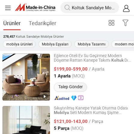
Ürünler
Tedarikçiler
Koltuk Sandalye Mobilya
Ürünler
278,457
mobilya ürünleri
Mobilya Eşyaları
Mobilya Tasarımı
modern mob
Eğlence Oteli Ev Su Geçirmez Modern
Döşeme Rattan Kanepe Takımı
Dış
Koltuk
Foshan Dream Gate Furniture Co., Ltd.
Mekan Bahçe
sı
Mobilya
/ Ayarla
$199,00-599,00
Guangdong, China
Fiyat 2020
(MOQ)
1 Ayarla
Talep Gönder
Sıkıştırılmış Kanepe Yatak Oturma Odası
Seti Modern Kumaş Şişme
Mobilya
Foshan Yefei Furniture Co., Ltd.
Vakumlu Ev Foshan Toptan
Koltuk
/ Parça
Dinlenme
leri
$121,00-143,00
Sandalye
Guangdong, China
Fiyat 2026
(MOQ)
5 Parça