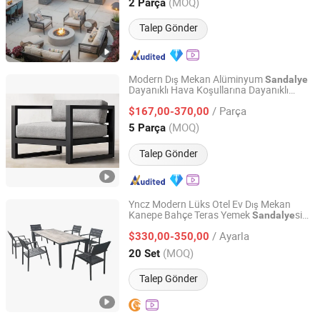
Guangdong, China
Fiyat 2018
(MOQ)
2 Parça
Talep Gönder
Modern Dış Mekan Alüminyum
Sandalye
Dayanıklı Hava Koşullarına Dayanıklı
Foshan Hongkai Furniture Co., Ltd.
Kumaş Özelleştirilebilir Boyut Otel Avlusu
/ Parça
Kanepe
sı
$167,00-370,00
Mobilya
Guangdong, China
Fiyat 2025
(MOQ)
5 Parça
Talep Gönder
Yncz Modern Lüks Otel Ev Dış Mekan
Kanepe Bahçe Teras Yemek
si
Sandalye
Taizhou Yana Leisure Products Co., Ltd
ve Masa Seti Alüminyum
Mobilya
/ Ayarla
$330,00-350,00
Zhejiang, China
Fiyat 2025
(MOQ)
20 Set
Talep Gönder