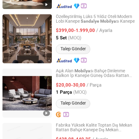
Özelleştirilmiş Lüks 5 Yıldız Oteli Modern
Lobi Kanepe
sı Kanepe
Sandalye
Mobilya
GUANGDONG OPTIMA HOME GROUP CO., LTD
/ Ayarla
$399,00-1.999,00
Guangdong, China
Fiyat 2020
(MOQ)
5 Set
Talep Gönder
Açık Alan
sı Bahçe Dinlenme
Mobilya
Balkon İp Kanepe Güneş Odası Rattan
Heyuan Goldenwit Material Co., Ltd.
Çay Masası
Sandalye
/ Parça
$20,00-30,00
Guangdong, China
Fiyat 2019
(MOQ)
1 Parça
Talep Gönder
Fabrika Yüksek Kalite Toptan Dış Mekan
Rattan Bahçe Kanepe Dış Mekan
De Zheng Technology Co., Ltd.
sı Kanepe ile Kahve Masası ve
Mobilya
/ Ayarla