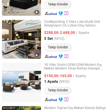
Talep Gönder
Özelleştirilmiş 5 Yıldız Lüks Butik Otel
Resepsiyon Ön Lobisi Giriş Salonu
FOSHAN TRINITY(ZHONGSEN) FURNITURE CO.LTD
Oturma Odası Modern Kanepe
Sandalye
/ Ayarla
sı
$288,00-2.688,00
Mobilya
Guangdong, China
Fiyat 2015
(MOQ)
5 Set
Talep Gönder
30 Yıllar Üretici OEM/ODM Modern Dış
Mekan Modern Teras Rattan Kanepe
SHAOXING OLE LEISURE CO., LTD.
Bahçe
sı Lüks Hasır Kanepe
Mobilya
/ Ayarla
Takımı 6
ile Masa
$150,00-165,00
Koltuk
Sandalye
Zhejiang, China
Fiyat 2020
(MOQ)
1 Ayarla
Talep Gönder
Modern Toptan Dış Mekan Rattan Bahçe