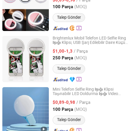
Guangdong, China
Fiyat 2016
(MOQ)
100 Parça
Talep Gönder
Brightenlux Mobil Telefon LED Selfie Ring
Klipsi, USB Şarj Edilebilir Daire Küçük
Işığı
Ningbo Brightenlux Electric Appliance Co., Ltd
Makyaj Selfie LED Ring
Telefon için
Işığı
/ Parça
$1,00-1,3
Zhejiang, China
Fiyat 2022
(MOQ)
250 Parça
Talep Gönder
Mini Telefon Selfie Ring
Klipsi
Işığı
Taşınabilir LED Doldurma
Video
Işığı
Shenzhen Hisdon Technology Co.,Ltd,
Görüşmesi, Vlog, Canlı Yayın için
/ Parça
$0,89-0,98
Guangdong, China
Fiyat 2016
(MOQ)
100 Parça
Talep Gönder