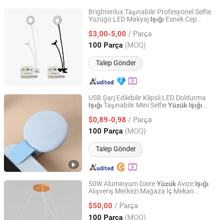
Brightenlux Taşınabilir Profesyonel Selfie
Yüzüğü LED Makyaj
Esnek Cep
Işığı
Ningbo Brightenlux Electric Appliance Co., Ltd
Telefonu Tutucu Standı 2 içinde 1 Canlı
/ Parça
Yayın Yüzüğü
$3,00-5,00
Işığı
Zhejiang, China
Fiyat 2022
(MOQ)
100 Parça
Talep Gönder
USB Şarj Edilebilir Klipsli LED Doldurma
Taşınabilir Mini Selfie
Işığı
Yüzük
Işığı
Shenzhen Hisdon Technology Co.,Ltd,
Telefon için
/ Parça
$0,89-0,98
Guangdong, China
Fiyat 2016
(MOQ)
100 Parça
Talep Gönder
50W Alüminyum Daire
Avize
Yüzük
Işığı
Alışveriş Merkezi Mağaza İç Mekan
Anboo (Shenzhen) Technology Co., Ltd
Sergileme Aydınlatması
/ Parça
$50,00
Guangdong, China
Fiyat 2024
(MOQ)
100 Parça