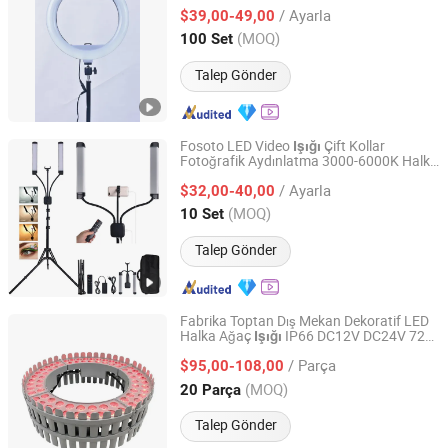
LED Stüdyo Ring
Işığı
/ Ayarla
$39,00-49,00
Guangdong, China
Fiyat 2024
(MOQ)
100 Set
Talep Gönder
Fosoto LED Video
Çift Kollar
Işığı
Fotoğrafik Aydınlatma 3000-6000K Halka
Guangzhou Futu Intelligent Technology Co., Ltd
Lamba ve Telefon Kamerası Makyaj
/ Ayarla
Youtube için Tripod Standı
$32,00-40,00
Guangdong, China
Fiyat 2024
(MOQ)
10 Set
Talep Gönder
Fabrika Toptan Dış Mekan Dekoratif LED
Halka Ağaç
IP66 DC12V DC24V 72W
Işığı
Zhongshan Hongzhun Lighting Factory
Çok Renkli Ağaç Sarma Işıkları
/ Parça
$95,00-108,00
Guangdong, China
Fiyat 2025
(MOQ)
20 Parça
Talep Gönder