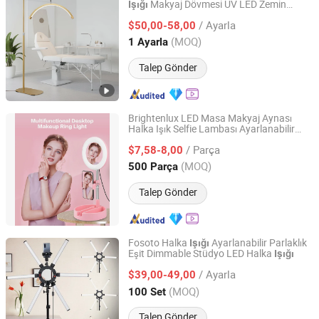
Makyaj Dövmesi UV LED Zemin
Işığı
Guangzhou Futu Intelligent Technology Co., Ltd
Lambası Kirpik Uzatma Güzellik
/ Ayarla
$50,00-58,00
Guangdong, China
Fiyat 2024
(MOQ)
1 Ayarla
Talep Gönder
Brightenlux LED Masa Makyaj Aynası
Halka Işık Selfie Lambası Ayarlanabilir
Ningbo Brightenlux Electric Appliance Co., Ltd
Parlaklık Youtube Tik Tok Canlı Fotoğraf
/ Parça
Fotoğrafçılık Stüdyosu
$7,58-8,00
Zhejiang, China
Fiyat 2022
(MOQ)
500 Parça
Talep Gönder
Fosoto Halka
Ayarlanabilir Parlaklık
Işığı
Eşit Dimmable Stüdyo LED Halka
Işığı
Guangzhou Futu Intelligent Technology Co., Ltd
/ Ayarla
$39,00-49,00
Guangdong, China
Fiyat 2024
(MOQ)
100 Set
Talep Gönder