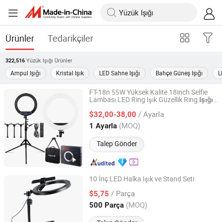
Ürünler
Tedarikçiler
Yüzük Işığı
Ürünler
322,516
Ampul Işığı
Kristal Işık
LED Sahne Işığı
Bahçe Güneş Işığı
L
FT-18n 55W Yüksek Kalite 18inch Selfie
Lambası LED Ring Işık Güzellik Ring
Işığı
Guangzhou Futu Intelligent Technology Co., Ltd
Tripod Stand ile 3 Telefon Tutucu Video
/ Ayarla
Tiktok için
$32,00-38,00
Guangdong, China
Fiyat 2024
(MOQ)
1 Ayarla
Talep Gönder
10 İnç LED Halka Işık ve Stand Seti
Chinapack Ningbo Import & Export Co., Ltd.
/ Parça
$5,75
(MOQ)
500 Parça
Zhejiang, China
Fiyat 2013