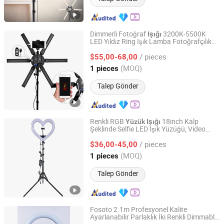
Dimmerli Fotoğraf
3200K-5500K
Işığı
LED Yıldız Ring Işık Lamba Fotoğrafçılık
Guangzhou Futu Intelligent Technology Co., Ltd
Canlı
/ pieces
$55,00-68,00
Guangdong, China
Fiyat 2024
(MOQ)
1 pieces
Talep Gönder
Renkli RGB
18inch Kalp
Yüzük
Işığı
Şeklinde Selfie LED Işık Yüzüğü, Video
Guangzhou Futu Intelligent Technology Co., Ltd
Canlı Yayın, Youtube Makyaj için Tripod ile
/ pieces
$36,00-45,00
Guangdong, China
Fiyat 2024
(MOQ)
1 pieces
Talep Gönder
Fosoto 2.1m Profesyonel Kalite
Ayarlanabilir Parlaklık İki Renkli Dimmable
Guangzhou Futu Intelligent Technology Co., Ltd