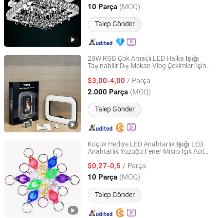
Tavan Lambası
Guangdong, China
Fiyat 2022
(MOQ)
10 Parça
Talep Gönder
20W RGB Çok Amaçlı LED Halka
Işığı
Taşınabilir Dış Mekan Vlog Çekimleri için
Huzhou Hengqi Electric Factory
Akıllı Telefon Kamerası Pil ile Çalışan
/ Parça
Fotoğrafik Aydınlatma
$3,00-4,00
Zhejiang, China
Fiyat 2025
(MOQ)
2.000 Parça
Talep Gönder
Küçük Hediye LED Anahtarlık
LED
Işığı
Anahtarlık Yüzüğü Fener Mikro Işık Acil
Shenzhen Slinya Electronic Co., Ltd.
Durum
/ Parça
$0,27-0,5
Guangdong, China
Fiyat 2011
(MOQ)
10 Parça
Talep Gönder