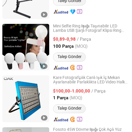
Talep Gönder
Mini Selfie Ring
Taşınabilir LED
Işığı
Lamba USB Şarjlı Fotoğraf Klipsi Ring
Shenzhen Hisdon Technology Co.,Ltd,
Işığı
/ Parça
$0,89-0,98
Guangdong, China
Fiyat 2016
(MOQ)
100 Parça
Talep Gönder
Kare Fotoğrafçılık Canlı Işık İç Mekan
Ayarlanabilir Parlaklıkta LED Video Halka
Oak Led Co. Ltd
Işığı
/ Parça
$100,00-1.000,00
Guangdong, China
Fiyat 2024
(MOQ)
1 Parça
Talep Gönder
Fosoto 45W Dövme
Çok Açılı Yüz
Işığı