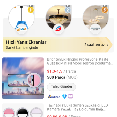
Hızlı Yanıt Ekranlar
2 saatten az
Sarkıt Lamba içinde
Brightenlux Ningbo Profesyonel Kalite
Güzellik Mini Pil Mobil Telefon Doldurma
Ningbo Brightenlux Electric Appliance Co., Ltd
Selfie LED
Yüzük
Işığı
/ Parça
$1,3-1,5
Zhejiang, China
Fiyat 2022
(MOQ)
500 Parça
Talep Gönder
Taşınabilir Lüks Selfie
LED
Yüzük
Işığı
Kamera
Flaş Doldurma
Yüzük
Işığı
Shenzhen Hisdon Technology Co.,Ltd,
iPhone Mobil Telefon için
/ Parça
$0,89-0,98