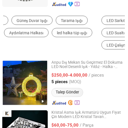
LED Sarkıt Lamba
Sarkıt Lamba
LED Sualtı Işık
LED Yüksek Tavan Işığı
LED Çalışma Işığı
Avize
Anpu Dış Mekan Su Geçirmez El Dokuma
LED Noel Desenli Işık - Yıldız - Halka -
Ningbo Anpu Lighting Co., Ltd
Küçük Geyik Tasarımlı Işık
/ pieces
$250,00-4.000,00
Zhejiang, China
Fiyat 2024
(MOQ)
5 pieces
Talep Gönder
Kristal Asma Işık Armatürü Uygun Fiyat
Çin Modern LED Kristal Tavan
Zhongshan Konig Co., Ltd.
Aydınlatmaları Çağdaş 3 Halkalar
/ Parça
Ayarlanabilir Paslanmaz Çelik Kristal
$60,00-75,00