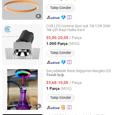
Talep Gönder
COB LED Gömme Spot Işık 7W 12W 20W
Tek Çift Başlı Halka Kare
Changzhou Forever Lighting Co., Ltd.
/ Parça
$5,00-20,00
Jiangsu, China
Fiyat 2019
(MOQ)
1.000 Parça
Talep Gönder
Şarj edilebilir Renk Değiştiren Nargile LED
Yüzük
Işığı
World Trading (Hangzhou) Ltd.
/ Parça
$3,68-10,00
Zhejiang, China
Fiyat 2022
(MOQ)
1 Parça
Talep Gönder