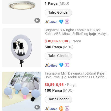
Guangdong, China
Fiyat 2019
(MOQ)
1 Parça
Talep Gönder
Brightenlux Ningbo Fabrikası Yüksek
Kalite ABS 18inch Selfie Ring
, Makyaj
Işığı
Ningbo Brightenlux Electric Appliance Co., Ltd
LED Ring
ile Tripod
Işığı
/ Parça
$30,00-33,00
Zhejiang, China
Fiyat 2022
(MOQ)
500 Parça
Talep Gönder
Taşınabilir Mini Dayanıklı Fotoğraf Klipsi
Doldurma
Mobil Telefon LED Selfie
Işığı
Shenzhen Hisdon Technology Co.,Ltd,
Yüzük
Işığı
/ Parça
$0,89-0,98
Guangdong, China
Fiyat 2016
(MOQ)
100 Parça
Talep Gönder