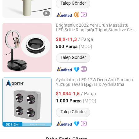
Talep Gönder
Brightenlux 2022 Yeni Ürün Masaüstü
LED Selfie Ring
Tripod Standı ve Cep
Işığı
Ningbo Brightenlux Electric Appliance Co., Ltd
Telefonu Tutucu ile Video Çekimi ve
/ Parça
Makyaj için
$8,9-11,3
Zhejiang, China
Fiyat 2022
(MOQ)
500 Parça
Talep Gönder
Aydınlatma LED 12W Derin Anti Parlama
Yüzüğü Tavan
LED Aydınlatma
Işığı
Shanghai Addith Hardware Co., Ltd.
/ Parça
$1,034-1,5
Shanghai, China
Fiyat 2020
(MOQ)
1.000 Parça
Talep Gönder