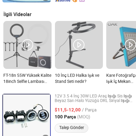
İlgili Videolar
FT-18n 55W Yüksek Kalite
10 İnç LED Halka Işık ve
Kare Fotoğrafçıl
18inch Selfie Lambası
Stand Seti nedir?
Işık İç Mekan
LED Ring Işık Güzellik
Ayarlanabilir Pa
Ring Işığı Tripod Stand ile
LED Video Halka
12V 3.5 4 İnç 30W LED Araç
Sis
Işığı
Işığı
3 Telefon Tutucu Video
nedir?
Beyaz Sarı Halo Yüzüğü DRL Sinyal
Işığı
Guangzhou Fdn Autolighting Company Limited.
Nokta
Işığı
Tiktok için nedir?
/ Parça
$11,5-12,00
Guangdong, China
Fiyat 2025
(MOQ)
100 Parça
Talep Gönder