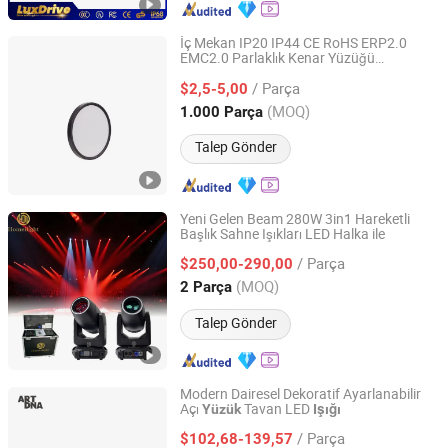
İç Mekan IP20 IP44 CE RoHS ERP2.0
EMC2.0 Parlaklık Kenar Yüzüğü
Ningbo Ido Lighting Appliance Co., Ltd.
Değiştirilebilir Elmas Şekli Anahtar CCT
/ Parça
WiFi Uzaktan 12W 18W 24W 36W 45W
$2,5-5,00
55W LED Tavan
Işığı
Zhejiang, China
Fiyat 2022
(MOQ)
1.000 Parça
Talep Gönder
Yeni Gelen Beam 280W 3in1 Hareketli
Başlık Sahne Işıkları LED Halka ile
Guangzhou HOMEI Lighting Equipment Factory
/ Parça
$250,00-290,00
Guangdong, China
Fiyat 2015
(MOQ)
2 Parça
Talep Gönder
Modern Dairesel Dekoratif Ayarlanabilir
Açı
Tavan LED
Yüzük
Işığı
Zhongshan Gamder Electric Appliance Co., Ltd.
/ Parça
$102,68-139,57