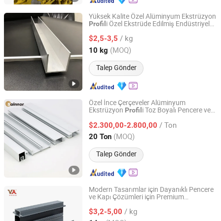
Yüksek Kalite Özel Alüminyum Ekstrüzyon
i Özel Ekstrüde Edilmiş Endüstriyel
Profil
Suzhou Hengxinyu Aluminum Technology Co., Ltd.
Üretici Alüminyum
leri Tedarikçileri
Profil
/ kg
$2,5-3,5
Jiangsu, China
Fiyat 2025
(MOQ)
10 kg
Talep Gönder
Özel İnce Çerçeveler Alüminyum
Ekstrüzyon
i Toz Boyalı Pencere ve
Profil
Linyi Shengao Aluminum Industry Co., Ltd.
Kapı için
/ Ton
$2.300,00-2.800,00
Shandong, China
Fiyat 2024
(MOQ)
20 Ton
Talep Gönder
Modern Tasarımlar için Dayanıklı Pencere
ve Kapı Çözümleri için Premium
V Global Manufacturing Limited
Alüminyum
Profil
/ kg
$3,2-5,00