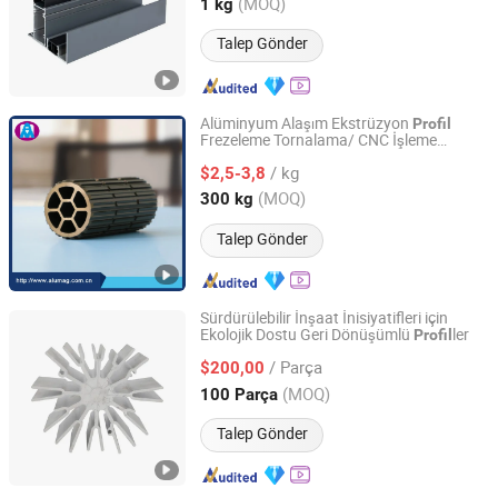
Fujian, China
Fiyat 2025
(MOQ)
1 kg
Talep Gönder
Alüminyum Alaşım Ekstrüzyon
Profil
Frezeleme Tornalama/ CNC İşleme
Alumag Aluminum Tech(Taicang) Co., Ltd.
Parçaları Motor Sürme Rulmanı
/ kg
Alüminyum Ekstrüde
leri
$2,5-3,8
Profil
Jiangsu, China
Fiyat 2020
(MOQ)
300 kg
Talep Gönder
Sürdürülebilir İnşaat İnisiyatifleri için
Ekolojik Dostu Geri Dönüşümlü
ler
Profil
Alumag Aluminum Tech(Taicang) Co., Ltd.
/ Parça
$200,00
Jiangsu, China
Fiyat 2020
(MOQ)
100 Parça
Talep Gönder