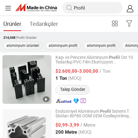
Ürünler
Tedarikçiler
Profil
Ürünler
214,048
alüminyum ürünleri
alüminyum profil
alüminyum profil
Alümin
Kapı ve Pencere Alüminyum
Üst 10
Profil
Tedarikçi PVC Film Ekstrüzyon
Guangdong Hao Mei New Materials Co., Ltd.
Alüminyum
/ Ton
$2.600,00-3.000,00
Guangdong, China
Fiyat 2022
(MOQ)
1 Ton
Talep Gönder
Endüstriyel Alüminyum
Sistemi T
Profil
Slotları 80*80 ODM OEM Özelleştirilmiş
Jiangyin Metalplus International Trade Co., Ltd.
Anodize Elektroferez Alüminyum
Profil
/ Metre
$0,99-3,99
Jiangsu, China
Fiyat 2022
(MOQ)
200 Metre