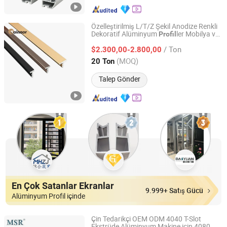
Özelleştirilmiş L/T/Z Şekil Anodize Renkli
Dekoratif Alüminyum
ler Mobilya ve
Profil
Linyi Shengao Aluminum Industry Co., Ltd.
Duvar Trimleri için
/ Ton
$2.300,00-2.800,00
Shandong, China
Fiyat 2024
(MOQ)
20 Ton
Talep Gönder
En Çok Satanlar Ekranlar
9.999+ Satış Gücü
Alüminyum Profil içinde
Çin Tedarikçi OEM ODM 4040 T-Slot
Ekstrüde Alüminyum Makine için 4080