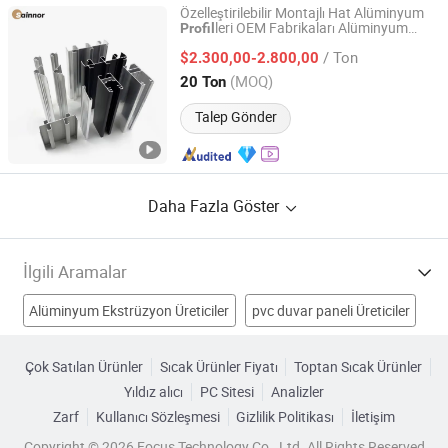
Özelleştirilebilir Montajlı Hat Alüminyum
leri OEM Fabrikaları Alüminyum
Profil
Linyi Shengao Aluminum Industry Co., Ltd.
Ekstrüzyon
leri için Pencere
Profil
/ Ton
$2.300,00-2.800,00
Shandong, China
Fiyat 2024
(MOQ)
20 Ton
Talep Gönder
Daha Fazla Göster
İlgili Aramalar
Alüminyum Ekstrüzyon Üreticiler
pvc duvar paneli Üreticiler
alüminyum profilleri Üreticiler
Çok Satılan Ürünler
Sıcak Ürünler Fiyatı
Toptan Sıcak Ürünler
Yıldız alıcı
PC Sitesi
Analizler
Alüminyum Ekstrüzyonları Üreticiler
Zarf
Kullanıcı Sözleşmesi
Gizlilik Politikası
İletişim
Profil Makinesi Fabrikalar
Alaşım Profili Fabrikalar
Copyright © 2026 Focus Technology Co., Ltd. All Rights Reserved