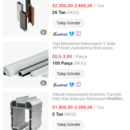
Kayar Kapı Güneş Paneli LED Çit Isı
/ Ton
Sinksiz Fabrika Fiyatı ile
$2.300,00-2.800,00
Shandong, China
Fiyat 2024
(MOQ)
20 Ton
Talep Gönder
Yapı Malzemesi Dekorasyon V Şekli
16*16mm Aydınlatma Ekstrüzyon
Qingdao Kangjian Aluminum Technology Co., Ltd.
Alüminyum
Açı Köşe Montaj
Profil
/ Parça
Lambası Alüminyum
Üreticisi için
$0,5-3,00
Profil
10mm Şerit Işığı
Shandong, China
Fiyat 2026
(MOQ)
100 Parça
Talep Gönder
Yüksek Hassasiyetli Otomotiv Transfer
Hattı Ray Kılavuzu Alüminyum
leri
Profil
GUANGZHOU HOMI ALUMINIUM CO., LTD
Nihai Montaj için
/ Ton
$1.800,00-2.000,00
Guangdong, China
Fiyat 2019
(MOQ)
5 Ton
Talep Gönder