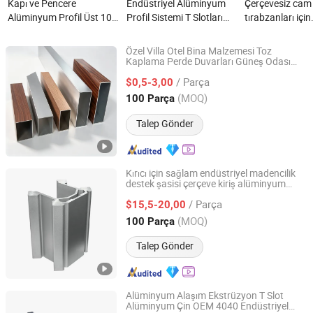
Kapı ve Pencere
Endüstriyel Alüminyum
Çerçevesiz cam
Alüminyum Profil Üst 10
Profil Sistemi T Slotları
tırabzanları için
Tedarikçi PVC Film
80*80 ODM OEM
alüminyum Profi
Ekstrüzyon Alüminyum
Özelleştirilmiş Anodize
tırabzanlar Balk
Özel Villa Otel Bina Malzemesi Toz
nedir?
Elektroferez Alüminyum
nedir?
Kaplama Perde Duvarları Güneş Odası
Qingdao Kangjian Aluminum Technology Co., Ltd.
Çatı Tavan Rayı Alüminyum Ekstrüzyon
Profil nedir?
/ Parça
Boru Alüminyum Panel Tarla Çiti
$0,5-3,00
Profil
Araba Güneşlik
Shandong, China
Fiyat 2026
(MOQ)
100 Parça
Talep Gönder
Kırıcı için sağlam endüstriyel madencilik
destek şasisi çerçeve kiriş alüminyum
GUANGZHOU HOMI ALUMINIUM CO., LTD
leri
profil
/ Parça
$15,5-20,00
Guangdong, China
Fiyat 2019
(MOQ)
100 Parça
Talep Gönder
Alüminyum Alaşım Ekstrüzyon T Slot
Alüminyum Çin OEM 4040 Endüstriyel
Suzhou Hengxinyu Aluminum Technology Co., Ltd.