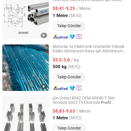
Shaoxing Shangyu Mesier Metal Products Co., Ltd.
40120 40160#8044
/ Metre
$8,41-9,25
Zhejiang, China
Fiyat 2019
(MOQ)
1 Metre
Talep Gönder
Motorlar ve Elektronik Ürünlerde Yüksek
Kalite Alüminyum Kasa için Alüminyum
Jiangyin Noda New Materials Technology Co., Ltd.
leri
Profil
/ kg
$3,5-3,6
Jiangsu, China
Fiyat 2025
(MOQ)
500 kg
Talep Gönder
Çin Üretici 8042 OEM 40X40 T Slot
Anodize 6063 T5 Ekstrüde
Profil
Shaoxing Shangyu Mesier Metal Products Co., Ltd.
Alüminyum Alüminyum
i SIM Yarış
Profil
/ Metre
Rig'i/İmalat Hattı için 4040 4080 40120
$8,83-9,63
40160
Zhejiang, China
Fiyat 2019
(MOQ)
1 Metre
Talep Gönder