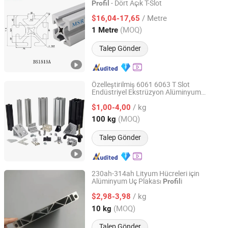
- Dört Açık T-Slot
Profil
Shaoxing Shangyu Mesier Metal Products Co., Ltd.
/ Metre
$16,04-17,65
Zhejiang, China
Fiyat 2019
(MOQ)
1 Metre
Talep Gönder
Özelleştirilmiş 6061 6063 T Slot
Endüstriyel Ekstrüzyon Alüminyum
Qingdao Kangjian Aluminum Technology Co., Ltd.
Alaşım
i 6000 Serisi Anodize Toz
Profil
/ kg
PVDF Kaplamalı Ekstrüde Alüminyum
$1,00-4,00
ler Aksesuarları
Profil
Shandong, China
Fiyat 2026
(MOQ)
100 kg
Talep Gönder
230ah-314ah Lityum Hücreleri için
Alüminyum Uç Plakası
i
Profil
Suzhou Hengxinyu Aluminum Technology Co., Ltd.
/ kg
$2,98-3,98
Jiangsu, China
Fiyat 2025
(MOQ)
10 kg
Talep Gönder