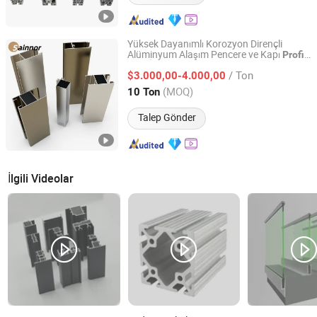
Yüksek Dayanımlı Korozyon Dirençli
Alüminyum Alaşım Pencere ve Kapı
i
Profil
Linyi Shengao Aluminum Industry Co., Ltd.
Bina İçin Kullanılır
/ Ton
$3.000,00-4.000,00
Shandong, China
Fiyat 2024
(MOQ)
10 Ton
Talep Gönder
İlgili Videolar