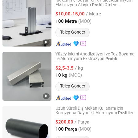
Mükemmel Dayanıklılık T-Slot Alüminyum
Ekstrüzyon Alaşım
i Otel ve
Profil
GUANGZHOU HOMI ALUMINIUM CO., LTD
Restoran Bölmeleri için
/ Metre
$10,00-15,00
Guangdong, China
Fiyat 2019
(MOQ)
100 Metre
Talep Gönder
Yüzey İşlemi Anodizasyon ve Toz Boyama
ile Alüminyum Ekstrüzyon
i
Profil
Suzhou Hengxinyu Aluminum Technology Co., Ltd.
/ kg
$2,5-3,5
Jiangsu, China
Fiyat 2025
(MOQ)
10 kg
Talep Gönder
Uzun Süreli Dış Mekan Kullanımı için
Korozyona Dayanıklı Alüminyum
ler
Profil
Alumag Aluminum Tech(Taicang) Co., Ltd.
/ Parça
$200,00
Jiangsu, China
Fiyat 2020
(MOQ)
100 Parça