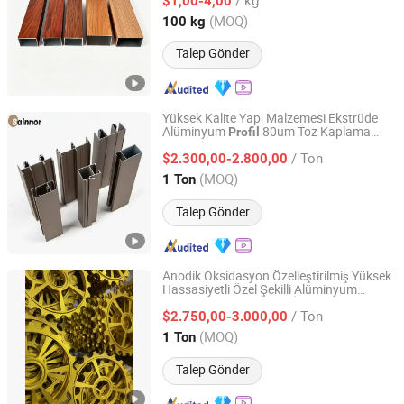
Kapı için
$1,00-4,00
Shandong, China
Fiyat 2026
(MOQ)
100 kg
Talep Gönder
Yüksek Kalite Yapı Malzemesi Ekstrüde
Alüminyum
80um Toz Kaplama
Profil
Linyi Shengao Aluminum Industry Co., Ltd.
Kalınlığı ile
/ Ton
$2.300,00-2.800,00
Shandong, China
Fiyat 2024
(MOQ)
1 Ton
Talep Gönder
Anodik Oksidasyon Özelleştirilmiş Yüksek
Hassasiyetli Özel Şekilli Alüminyum
Jiangyin Noda New Materials Technology Co., Ltd.
leri Endüstriyel ve İnşaat
Profil
/ Ton
Malzemeleri için
$2.750,00-3.000,00
Jiangsu, China
Fiyat 2025
(MOQ)
1 Ton
Talep Gönder