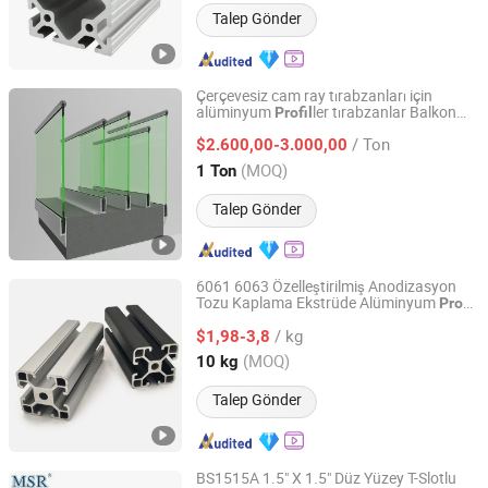
Talep Gönder
Çerçevesiz cam ray tırabzanları için
alüminyum
ler tırabzanlar Balkon
Profil
Guangdong Hao Mei New Materials Co., Ltd.
railing
/ Ton
$2.600,00-3.000,00
Guangdong, China
Fiyat 2022
(MOQ)
1 Ton
Talep Gönder
6061 6063 Özelleştirilmiş Anodizasyon
Tozu Kaplama Ekstrüde Alüminyum
Profil
Suzhou Hengxinyu Aluminum Technology Co., Ltd.
Alüminyum Alaşım
i
Profil
/ kg
$1,98-3,8
Jiangsu, China
Fiyat 2025
(MOQ)
10 kg
Talep Gönder
BS1515A 1.5" X 1.5" Düz Yüzey T-Slotlu