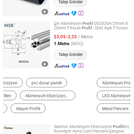
Talep Gönder
Çin Alüminyum
Ob2020A 20mm X
Profil
20mm T-Yuvalı
- Dört Açık T-Yuvası
Profil
Shaoxing Shangyu Mesier Metal Products Co., Ltd.
/ Metre
$3,05-3,35
Zhejiang, China
Fiyat 2019
(MOQ)
1 Metre
Talep Gönder
Alüminyum Profil
Plastik Profil
LED Alüminyum Profil
Fiberglas Profil
Metal Pencere
Seramik Kenar
Sainnor Alüminyum Ekstrüzyon
leri,
Profil
Konveyör Ayna Cam Pencere/Çerçeve
Linyi Shengao Aluminum Industry Co., Ltd.