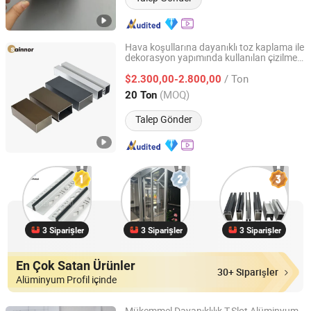
Hava koşullarına dayanıklı toz kaplama ile
dekorasyon yapımında kullanılan çizilmez
Linyi Shengao Aluminum Industry Co., Ltd.
alüminyum ekstrüzyon
i
profil
/ Ton
$2.300,00-2.800,00
Shandong, China
Fiyat 2024
(MOQ)
20 Ton
Talep Gönder
3 Siparişler
3 Siparişler
3 Siparişler
En Çok Satan Ürünler
30+ Siparişler
Alüminyum Profil içinde