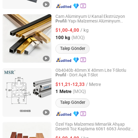
Cam Alüminyum U Kanal Ekstrüzyon
i Yapı Malzemesi Alüminyum
Profil
Qingdao Kangjian Aluminum Technology Co., Ltd.
leri Villa Otel için Korkuluk
Profil
/ kg
$1,00-4,00
Shandong, China
Fiyat 2026
(MOQ)
100 kg
Talep Gönder
Ob4040b 40mm X 40mm Lite T-Slotlu
- Dört Açık T-Slot
Profil
Shaoxing Shangyu Mesier Metal Products Co., Ltd.
/ Metre
$11,21-12,33
Zhejiang, China
Fiyat 2019
(MOQ)
1 Metre
Talep Gönder
Özel Yapı Malzemesi Mimarlık Ahşap
Desenli Toz Kaplama 6061 6063 Anodize
Qingdao Kangjian Aluminum Technology Co., Ltd.
Alüminyum Ekstrüzyon
i Pencere
Profil
/ kg