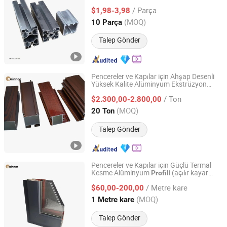
Ekstrüde
Profil
/ Parça
$1,98-3,98
Jiangsu, China
Fiyat 2025
(MOQ)
10 Parça
Talep Gönder
Pencereler ve Kapılar için Ahşap Desenli
Yüksek Kalite Alüminyum Ekstrüzyon
Linyi Shengao Aluminum Industry Co., Ltd.
i
Profil
/ Ton
$2.300,00-2.800,00
Shandong, China
Fiyat 2024
(MOQ)
20 Ton
Talep Gönder
Pencereler ve Kapılar için Güçlü Termal
Kesme Alüminyum
i (açılır kayar
Profil
Linyi Shengao Aluminum Industry Co., Ltd.
katlanır) 6063-T5
/ Metre kare
$60,00-200,00
Shandong, China
Fiyat 2024
(MOQ)
1 Metre kare
Talep Gönder