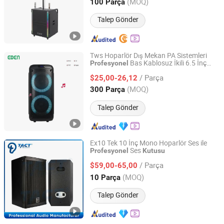
Guangdong, China
Fiyat 2024
(MOQ)
100 Parça
Talep Gönder
Tws Hoparlör Dış Mekan PA Sistemleri
Bas Kablosuz İkili 6.5 İnç
Profesyonel
Guangzhou EDEN Electronic Co., Ltd.
Şarj Edilebilir Taşınabilir Bluetooth Parti
/ Parça
Hoparlörü
$25,00-26,12
Kutusu
Guangdong, China
Fiyat 2019
(MOQ)
300 Parça
Talep Gönder
Ex10 Tek 10 İnç Mono Hoparlör Ses ile
Ses
Profesyonel
Kutusu
Enping TACT Pro Audio Equipment Co.,Ltd.
/ Parça
$59,00-65,00
Guangdong, China
Fiyat 2016
(MOQ)
10 Parça
Talep Gönder