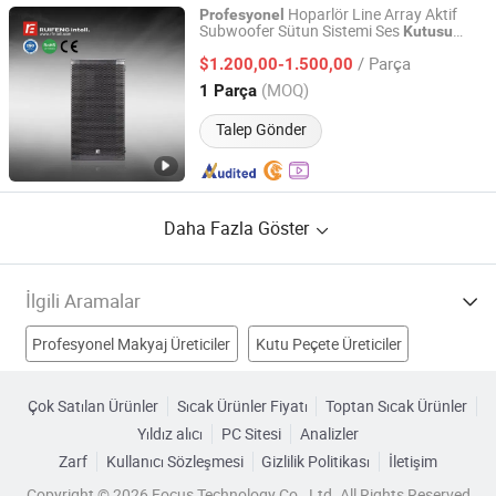
Hoparlör Line Array Aktif
Profesyonel
Subwoofer Sütun Sistemi Ses
Kutusu
Guangzhou Ruifeng Intelligence Technology Co., Ltd
PRO Ses Sistemi Aaudio Sistemi ile
/ Parça
Ml15SA
$1.200,00-1.500,00
Guangdong, China
Fiyat 2018
(MOQ)
1 Parça
Talep Gönder
Daha Fazla Göster
İlgili Aramalar
Profesyonel Makyaj Üreticiler
Kutu Peçete Üreticiler
Amplifikatör Profesyonel Üreticiler
Çok Satılan Ürünler
Sıcak Ürünler Fiyatı
Toptan Sıcak Ürünler
Yıldız alıcı
PC Sitesi
Analizler
Ses Hoparlör Kutusu Üreticiler
Zarf
Kullanıcı Sözleşmesi
Gizlilik Politikası
İletişim
profesyonel ses kutusu Fabrikalar
Copyright © 2026 Focus Technology Co., Ltd. All Rights Reserved