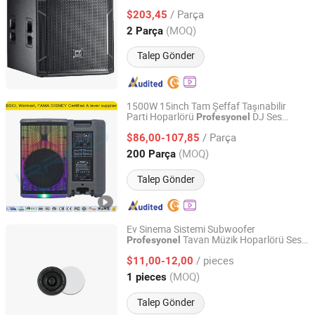
Canlı Ses Üretimi için
/ Parça
$203,45
Guangdong, China
Fiyat 2025
(MOQ)
2 Parça
Talep Gönder
1500W 15inch Tam Şeffaf Taşınabilir
Parti Hoparlörü
DJ Ses
Profesyonel
Ningbo Jumboaudio Industrial Co., Ltd.
Sistemi Bocina Parlante Ses
/ Parça
$86,00-107,85
Zhejiang, China
Fiyat 2018
(MOQ)
200 Parça
Talep Gönder
Ev Sinema Sistemi Subwoofer
Tavan Müzik Hoparlörü Ses
Profesyonel
Taizhou Tianlai Youyang Electronic Technology Co., Ltd.
Kutusu
/ pieces
$11,00-12,00
Zhejiang, China
Fiyat 2024
(MOQ)
1 pieces
Talep Gönder