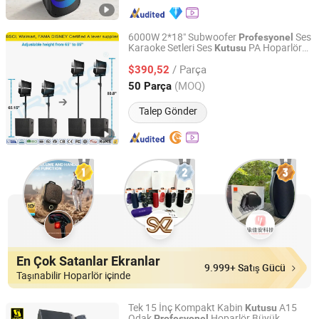
6000W 2*18" Subwoofer
Ses
Profesyonel
Karaoke Setleri Ses
PA Hoparlör
Kutusu
Ningbo Jumboaudio Industrial Co., Ltd.
Sistemi Aktif Dizi Line Bocina Parlant
/ Parça
$390,52
Zhejiang, China
Fiyat 2018
(MOQ)
50 Parça
Talep Gönder
En Çok Satanlar Ekranlar
9.999+ Satış Gücü
Taşınabilir Hoparlör içinde
Tek 15 İnç Kompakt Kabin
A15
Kutusu
Odak
Hoparlör Büyük
Profesyonel