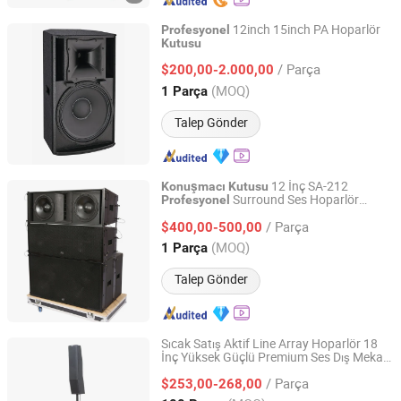
12inch 15inch PA Hoparlör
Profesyonel
Kutusu
CVR PRO AUDIO CO.,LTD
/ Parça
$200,00-2.000,00
Guangdong, China
Fiyat 2014
(MOQ)
1 Parça
Talep Gönder
12 İnç SA-212
Konuşmacı
Kutusu
Surround Ses Hoparlör
Profesyonel
Guangzhou Xinbaosheng Audio Equipment Co., Ltd.
Sistemi Dış Mekan Parti Hoparlörü
/ Parça
$400,00-500,00
Guangdong, China
Fiyat 2016
(MOQ)
1 Parça
Talep Gönder
Sıcak Satış Aktif Line Array Hoparlör 18
İnç Yüksek Güçlü Premium Ses Dış Mekan
Guangzhou Haoshidai Electric Appliance Co., Ltd.
Ses Ekipmanı Ahşap Kutu
Profesyonel
/ Parça
$253,00-268,00