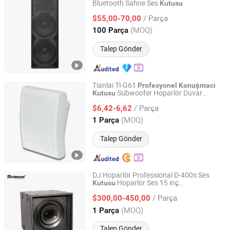
Bluetooth Sahne Ses
Kutusu
Guangzhou Shuanglong Audio Co., Ltd.
/ Parça
$55,00-70,00
Guangdong, China
Fiyat 2024
(MOQ)
100 Parça
Talep Gönder
Tianlai Tl-G61
Profesyonel
Konuşmacı
Subwoofer Hoparlör Duvar
Kutusu
Taizhou Tianlai Youyang Electronic Technology Co., Ltd.
Montaj Hoparlörü
/ Parça
$6,42-6,62
Zhejiang, China
Fiyat 2024
(MOQ)
1 Parça
Talep Gönder
DJ Hoparlör Professional D-400s Ses
Hoparlör Ses 15 inç
Kutusu
Guangzhou Xinbaosheng Audio Equipment Co., Ltd.
ların Fiyatı
Konuşmacı
/ Parça
$300,00-450,00
Guangdong, China
Fiyat 2016
(MOQ)
1 Parça
Talep Gönder