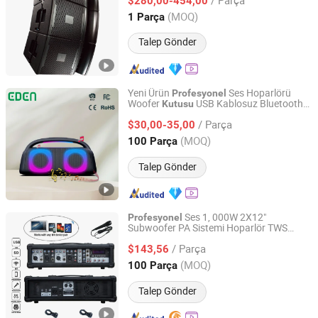
$280,00-454,00
Guangdong, China
Fiyat 2016
(MOQ)
1 Parça
Talep Gönder
Yeni Ürün
Ses Hoparlörü
Profesyonel
Woofer
USB Kablosuz Bluetooth
Kutusu
Guangzhou EDEN Electronic Co., Ltd.
Ses Taşınabilir Su Geçirmez Mini
/ Parça
Boombox Hoparlör
$30,00-35,00
Guangdong, China
Fiyat 2019
(MOQ)
100 Parça
Talep Gönder
Ses 1, 000W 2X12"
Profesyonel
Subwoofer PA Sistemi Hoparlör TWS
Ningbo Jumboaudio Industrial Co., Ltd.
Karaoke Setleri 4 Kanal Güçlü Mikser Ses
/ Parça
Bocina Parlant
$143,56
Kutusu
Zhejiang, China
Fiyat 2018
(MOQ)
100 Parça
Talep Gönder