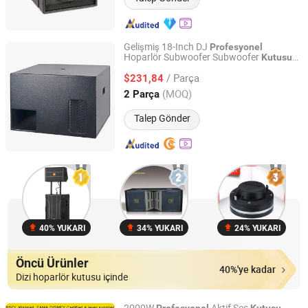
Gelişmiş 18-Inch DJ
Profesyonel
Hoparlör Subwoofer Subwoofer
Kutusu
Jiangmen Shengdong Electronic Technology Co., Ltd
Tasarımı
/ Parça
$231,84
Guangdong, China
Fiyat 2025
(MOQ)
2 Parça
Talep Gönder
40% YUKARI
34% YUKARI
24% YUKARI
Öncü Ürünler
40%'ye kadar
Dizi hoparlör kutusu içinde