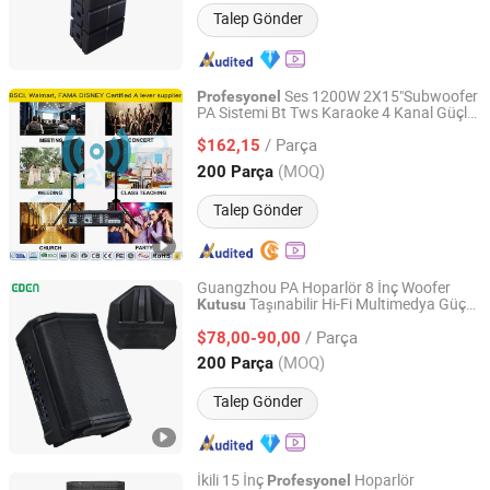
Talep Gönder
Ses 1200W 2X15"Subwoofer
Profesyonel
PA Sistemi Bt Tws Karaoke 4 Kanal Güçlü
Ningbo Jumboaudio Industrial Co., Ltd.
Mikser Ses
Hoparlör Bocina
Kutusu
/ Parça
Parlant
$162,15
Zhejiang, China
Fiyat 2018
(MOQ)
200 Parça
Talep Gönder
Guangzhou PA Hoparlör 8 İnç Woofer
Taşınabilir Hi-Fi Multimedya Güç
Kutusu
Guangzhou EDEN Electronic Co., Ltd.
Subwoofer
Ses Radyo
Profesyonel
/ Parça
Bluetooth Hoparlör
$78,00-90,00
Guangdong, China
Fiyat 2019
(MOQ)
200 Parça
Talep Gönder
İkili 15 İnç
Hoparlör
Profesyonel