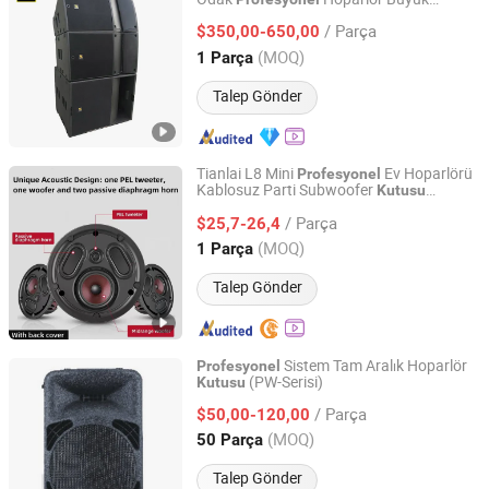
Sanway Audio Equipment Co., Ltd.
Stadyum için
/ Parça
$350,00-650,00
Guangdong, China
Fiyat 2020
(MOQ)
1 Parça
Talep Gönder
Tianlai L8 Mini
Ev Hoparlörü
Profesyonel
Kablosuz Parti Subwoofer
Kutusu
Taizhou Tianlai Youyang Electronic Technology Co., Ltd.
Hoparlörü
/ Parça
$25,7-26,4
Zhejiang, China
Fiyat 2024
(MOQ)
1 Parça
Talep Gönder
Sistem Tam Aralık Hoparlör
Profesyonel
(PW-Serisi)
Kutusu
Ninghai County Chalu Jinbaili Daily Necessities Store
/ Parça
$50,00-120,00
Zhejiang, China
Fiyat 2016
(MOQ)
50 Parça
Talep Gönder