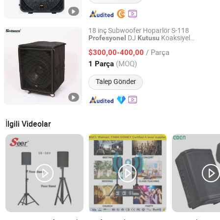
18 inç Subwoofer Hoparlör S-118
DJ
Koaksiyel
Profesyonel
Kutusu
Guangzhou Xinbaosheng Audio Equipment Co., Ltd.
Hoparlör
/ Parça
$300,00-400,00
Guangdong, China
Fiyat 2016
(MOQ)
1 Parça
Talep Gönder
İlgili Videolar