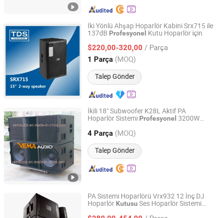
İki Yönlü Ahşap Hoparlör Kabini Srx715 ile
137dB
Kutu Hoparlör için
Profesyonel
TDS ACOUSTIC CO., LIMITED
/ Parça
$220,00-320,00
Guangdong, China
Fiyat 2012
(MOQ)
1 Parça
Talep Gönder
İkili 18" Subwoofer K28L Aktif PA
Hoparlör Sistemi
3200W
Profesyonel
Guangzhou VEMA Audio Equipment Co., Ltd.
Yüksek Güçlü Vurucu Subwoofer
Kutusu
(MOQ)
DJ için
4 Parça
Guangdong, China
Fiyat 2018
Talep Gönder
PA Sistemi Hoparlörü Vrx932 12 İnç DJ
Hoparlör
Ses Hoparlör Sistemi
Kutusu
Guangzhou Xinbaosheng Audio Equipment Co., Ltd.
Hoparlör
Profesyonel
/ Parça