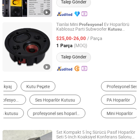
Talep Gönder
Tianlai Mini
Ev Hoparlörü
Profesyonel
Kablosuz Parti Subwoofer
Kutusu
Taizhou Tianlai Youyang Electronic Technology Co., Ltd.
Hoparlörü
/ Parça
$25,00-26,00
Zhejiang, China
Fiyat 2024
(MOQ)
1 Parça
Talep Gönder
Profesyonel Ses
Taşınabilir Hoparlör
PA Hoparlör
Kablosuz Hoparlör
Mini Hoparlör
Ses Yükseltici
5xt Kompakt 5 İnç Sürücü Pasif Hoparlör
Seti 5-Inch Koaksiyel Konferans Salonu
Weifang Domc Audio Co., Ltd