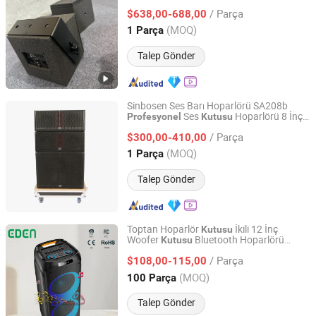
Hoparlör
90Hz-20kHz Mini Küçük
Kutusu
/ Parça
Boyutlu Line Array
$638,00-688,00
Profesyonel
Hoparlörler
Shandong, China
Fiyat 2025
(MOQ)
1 Parça
Talep Gönder
Sinbosen Ses Barı Hoparlörü SA208b
Ses
Hoparlörü 8 İnç
Profesyonel
Kutusu
Guangzhou Xinbaosheng Audio Equipment Co., Ltd.
Hat Dizisi
/ Parça
$300,00-410,00
Guangdong, China
Fiyat 2016
(MOQ)
1 Parça
Talep Gönder
Toptan Hoparlör
İkili 12 İnç
Kutusu
Woofer
Bluetooth Hoparlörü
Kutusu
Guangzhou EDEN Electronic Co., Ltd.
Fabrika
Karaoke Hoparlörü
Profesyonel
/ Parça
$108,00-115,00
Guangdong, China
Fiyat 2019
(MOQ)
100 Parça
Talep Gönder