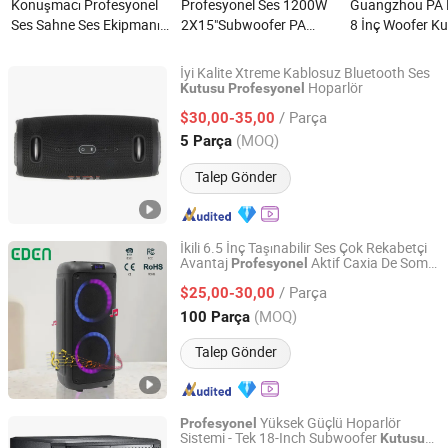
Konuşmacı Profesyonel
Profesyonel Ses 1200W
Guangzhou PA 
Ses Sahne Ses Ekipmanı
2X15"Subwoofer PA
8 İnç Woofer K
Hoparlör Kutusu nedir?
Sistemi Bt Tws Karaoke 4
Taşınabilir Hi-Fi
Kanal Güçlü Mikser Ses
Multimedya Gü
İyi Kalite Xtreme Kablosuz Bluetooth Ses
Kutusu Hoparlör Bocina
Subwoofer Prof
Hoparlör
Kutusu
Profesyonel
Shenzhen Liyin Technology Co., Ltd.
Parlant nedir?
Ses Radyo Blue
/ Parça
$30,00-35,00
Hoparlör nedir?
Guangdong, China
Fiyat 2025
(MOQ)
5 Parça
Talep Gönder
İkili 6.5 İnç Taşınabilir Ses Çok Rekabetçi
Avantaj
Aktif Caxia De Som
Profesyonel
Guangzhou EDEN Electronic Co., Ltd.
Parti DJ Karaoke Ses
Bluetooth
Kutusu
/ Parça
Hoparlör
$25,00-30,00
Guangdong, China
Fiyat 2019
(MOQ)
100 Parça
Talep Gönder
Yüksek Güçlü Hoparlör
Profesyonel
Sistemi - Tek 18-Inch Subwoofer
Kutusu
Jiangmen Shengdong Electronic Technology Co., Ltd