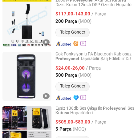
2000W
Aktif Ses
Profesyonel
Kutusu
Dizisi Kolon 12inch DSP Özellikli Hoparlör
Ningbo Jumboaudio Industrial Co., Ltd.
Karaoke Sistemi Bocina Parlante
/ Parça
Bluetooth Parti Hoparlörü Ses
$117,00-143,00
Zhejiang, China
Fiyat 2018
(MOQ)
200 Parça
Talep Gönder
Çok Fonksiyonlu PA Bluetooth Kablosuz
Taşınabilir Şarj Edilebilir DJ
Profesyonel
Guangzhou EDEN Electronic Co., Ltd.
Karaoke Ses
Tekerlekli LED Işık
Kutusu
/ Parça
Hoparlör ED-606
$24,00-26,00
Guangdong, China
Fiyat 2019
(MOQ)
500 Parça
Talep Gönder
Eşsiz 138db Ses Çıkışı ile
Ses
Profesyonel
Hoparlörleri
Kutusu
Guangzhou Jiuding Audio-Visual Technology Co., Ltd.
/ Parça
$505,00-583,00
Guangdong, China
Fiyat 2025
(MOQ)
5 Parça