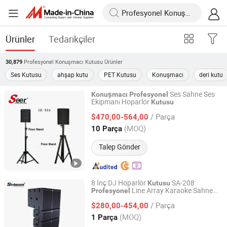
Ürünler
Tedarikçiler
Profesyonel Konuşmacı Kutusu
Ürünler
30,879
Ses Kutusu
ahşap kutu
PET Kutusu
Konuşmacı
deri kutu
Ses Sahne Ses
Konuşmacı
Profesyonel
Ekipmanı Hoparlör
Kutusu
Guangzhou Seer Audio Co., Ltd.
/ Parça
$470,00-564,00
Guangdong, China
Fiyat 2023
(MOQ)
10 Parça
Talep Gönder
8 İnç DJ Hoparlör
SA-208
Kutusu
Line Array Karaoke Sahne
Profesyonel
Guangzhou Xinbaosheng Audio Equipment Co., Ltd.
Hoparlörü
/ Parça
$280,00-454,00
Guangdong, China
Fiyat 2016
(MOQ)
1 Parça