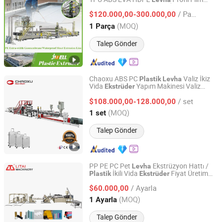
Jiangsu Jwell Intelligent Machinery Co., Ltd.
Plaka Bobin Tahta
İkili Vida
Plastik
/ Parça
Ekstrüzyon Üretim Hattı
$120.000,00-300.000,00
Ekstrüder
Jiangsu, China
Fiyat 2024
(MOQ)
1 Parça
Talep Gönder
Chaoxu ABS PC
Valiz İkiz
Plastik
Levha
Vida
Yapım Makinesi Valiz
Ekstrüder
Wenzhou Chaoxu Machinery Co., Ltd.
Ekstrüzyon Üretim Hattı
/ set
$108.000,00-128.000,00
Zhejiang, China
Fiyat 2016
(MOQ)
1 set
Talep Gönder
PP PE PC Pet
Ekstrüzyon Hattı /
Levha
İkili Vida
Fiyat Üretim
Plastik
Ekstrüder
Pingyang Litai Machinery Co., Ltd.
Hattı
/ Ayarla
$60.000,00
Zhejiang, China
Fiyat 2006
(MOQ)
1 Ayarla
Talep Gönder