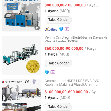
/ Ayarla
$88.000,00-100.000,00
Shanghai, China
Fiyat 2023
(MOQ)
1 Ayarla
Talep Gönder
Verimli Çin Üretim
i ile Dayanıklı
Ekstrüder
Üretimi
Plastik
Levha
Shantou Xinqiang Machinery Technology Co., Ltd.
/ Parça
$60.000,00-90.000,00
Guangdong, China
Fiyat 2026
(MOQ)
1 Parça
Talep Gönder
Geomembran HDPE LDPE EVA PVC
Kaplama Makinesi
Üretim
Plastik
Qingdao Kruto Machinery Co.,Ltd.
i
Ekstrüder
/ Ayarla
$100.000,00-600.000,00
Shandong, China
Fiyat 2024
(MOQ)
1 Ayarla
Talep Gönder