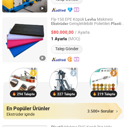
Fly-150 EPE Köpük
Makinesi
Levha
Genişletilebilir Polietilen
Ekstrüder
Plastik
Huizhou Fuliyuan Machinery Co., Ltd
Makine Üreticisi Düşük Yoğunluk İyi Hücre
/ Ayarla
Yapısı
$80.000,00
Guangdong, China
Fiyat 2025
(MOQ)
1 Ayarla
Talep Gönder
294 Talepte
227 Talepte
219 Talepte
En Popüler Ürünler
3.500+ Sorular
Ekstrüder içinde