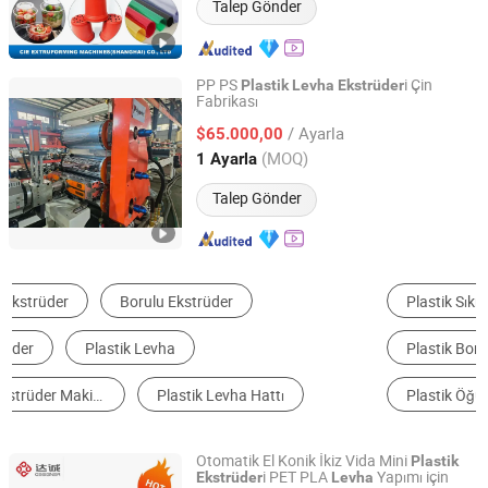
Talep Gönder
PP PS
i Çin
Plastik
Levha
Ekstrüder
Fabrikası
Ruian Polyprint Machinery Co., Limited
/ Ayarla
$65.000,00
Zhejiang, China
Fiyat 2012
(MOQ)
1 Ayarla
Talep Gönder
Plastik Sıkma Makinesi
Plastik Levha Makineleri
Plastik Boru Makineleri
Plastik Üretim Hattı
Plastik Öğütücü
Kauçuk Ürün Yapma Makineleri
Otomatik El Konik İkiz Vida Mini
Plastik
i PET PLA
Yapımı için
Ekstrüder
Levha
Shantou Designer Precise Machinery Co., Ltd