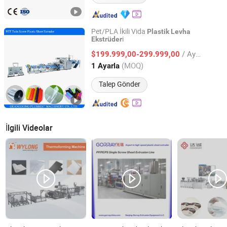
Pet/PLA İkili Vida
Plastik
Levha
i
Ekstrüder
Guangdong Plusbest Machinery Co., Ltd.
/ Ayarla
$199.999,00-299.999,00
Guangdong, China
Fiyat 2019
(MOQ)
1 Ayarla
Talep Gönder
İlgili Videolar