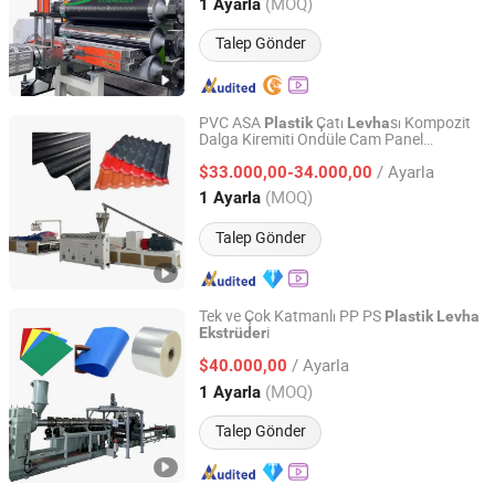
Shandong, China
Fiyat 2024
(MOQ)
1 Ayarla
Talep Gönder
PVC ASA
Çatı
sı Kompozit
Plastik
Levha
Dalga Kiremiti Ondüle Cam Panel
Qingdao Tracy Future Tech Plastic Co., Ltd.
Ekstrüder
/ Ayarla
$33.000,00-34.000,00
Shandong, China
Fiyat 2025
(MOQ)
1 Ayarla
Talep Gönder
Tek ve Çok Katmanlı PP PS
Plastik
Levha
i
Ekstrüder
Qingdao Weier Plastic Machinery Co., Ltd.
/ Ayarla
$40.000,00
Shandong, China
Fiyat 2009
(MOQ)
1 Ayarla
Talep Gönder