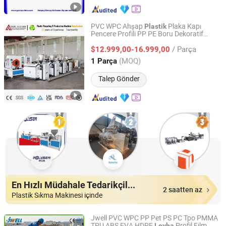
PVC WPC Ahşap
Plaka Kapı
Plastik
Pencere Profili PP PE Boru Dekoratif
Zhangjiagang Deling Machinery Co, Ltd
Mermer
Ekstrüzyon Hattı Makinesi
Levha
/ Parça
Çift Vida
i
Geri Dönüşüm
$12.999,00-16.999,00
Ekstrüder
Plastik
Üretimi için
Jiangsu, China
Fiyat 2024
(MOQ)
1 Parça
Talep Gönder
En Hızlı Müdahale Tedarikçiler
2 saatten az
Plastik Sıkma Makinesi içinde
Jwell PVC WPC PP Pet PS PC Tpo PMMA
TPU ABS EVA HDPE
Profil Film
Levha