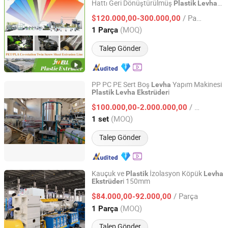
Hattı Geri Dönüştürülmüş
Plastik
Levha
Jiangsu Jwell Intelligent Machinery Co., Ltd.
Ekstrüzyon Makinesi İkili Vida Gaz
/ Parça
Giderme Pet Blister
Üretim Hattı
$120.000,00-300.000,00
Levha
PLA
Ekipmanı
Levha
Ekstrüder
Jiangsu, China
Fiyat 2024
(MOQ)
1 Parça
Talep Gönder
PP PC PE Sert Boş
Yapım Makinesi
Levha
i
Plastik
Levha
Ekstrüder
Qingdao Perfect Plastic Machinery Co., Ltd
/ set
$100.000,00-2.000.000,00
Shandong, China
Fiyat 2025
(MOQ)
1 set
Talep Gönder
Kauçuk ve
İzolasyon Köpük
Plastik
Levha
i 150mm
Ekstrüder
Zhejiang Baina Rubber and Plastic Equipment Co., Ltd.
/ Parça
$84.000,00-92.000,00
Zhejiang, China
Fiyat 2008
(MOQ)
1 Parça
Talep Gönder