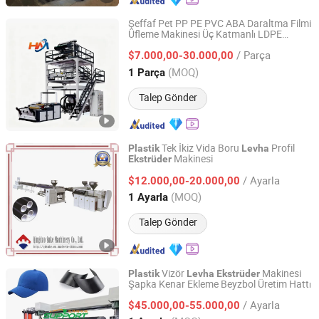
Şeffaf Pet PP PE PVC ABA Daraltma Filmi
Üfleme Makinesi Üç Katmanlı LDPE
Wenzhou Howie Machinery Co., Ltd
Üfleme Filmi Makinesi
Plastik
Levha
/ Parça
$7.000,00-30.000,00
Plastik
Ekstrüder
Zhejiang, China
Fiyat 2025
(MOQ)
1 Parça
Talep Gönder
Tek İkiz Vida Boru
Profil
Plastik
Levha
Makinesi
Ekstrüder
Qingdao Suke Machinery Co., Ltd.
/ Ayarla
$12.000,00-20.000,00
Shandong, China
Fiyat 2012
(MOQ)
1 Ayarla
Talep Gönder
Vizör
Makinesi
Plastik
Levha
Ekstrüder
Şapka Kenar Ekleme Beyzbol Üretim Hattı
Qingdao Support Machinery Co., Ltd.
/ Ayarla
$45.000,00-55.000,00