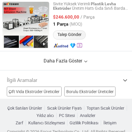
Sivite Yüksek Verimli
Plastik
Levha
Üretim Hattı Gıda Sınıfı Bardak
Ekstrüder
Guangdong Sivite Intelligent Manufacturing Co., Ltd.
Kapakları için
/ Parça
$246.600,00
Guangdong, China
Fiyat 2026
(MOQ)
1 Parça
Talep Gönder
Daha Fazla Göster
İlgili Aramalar
Çift Vida Ekstrüder Üreticiler
Borulu Ekstrüder Üreticiler
Tek Ekstrüder Üreticiler
Plastik Levha Üreticiler
Çok Satılan Ürünler
Sıcak Ürünler Fiyatı
Toptan Sıcak Ürünler
Yıldız alıcı
PC Sitesi
Analizler
Plastik Ekstrüder Makinesi Fabrikalar
Zarf
Kullanıcı Sözleşmesi
Gizlilik Politikası
İletişim
Plastik Levha Hattı Fabrikalar
Copyright © 2026 Focus Technology Co., Ltd. All Rights Reserved