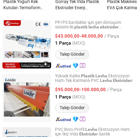
Plastik Yoğurt Kek
Gorray Tek Vida Plastik
Plastik Makine
Kutuları Termoform
Ekstrüder Enerji
EVA Çok Katma
HIPS/PP/PLA Levha
Tasarruflu PP Levha
Bariyer Tabaka 
Ekstrüder Makinesi
nedir?
Plaka Ekstrüder
PP/PS bardaklar için geri dönüşüm
nedir?
sistemi ile
plastik
levha
ekstrüder
Wenzhou Amtop Machinery Co., Ltd
makinesi
/ Parça
$43.000,00-48.000,00
Zhejiang, China
Fiyat 2026
(MOQ)
1 Parça
Talep Gönder
Yüksek Kalite
Ekstrüzyon
Plastik
Levha
Hattı Tek Katmanlı PVC
i
Levha
Ekstrüder
Qingdao Leader Machinery Co., Ltd.
/ Parça
$95.000,00-100.000,00
Shandong, China
Fiyat 2011
(MOQ)
1 Parça
Talep Gönder
PVC Boru Profil
Ekstrüzyon Hattı
Levha
için İkiz Vida
Satılık
Ekstrüder
Anhui Jiahao Machinery Co., Ltd.