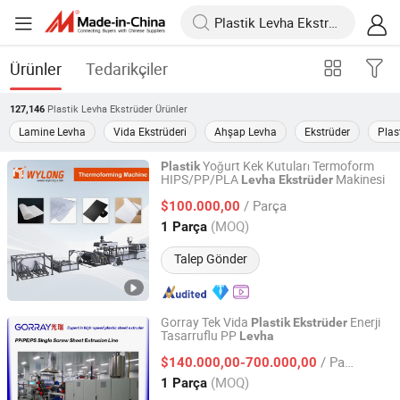
Ürünler
Tedarikçiler
Plastik Levha Ekstrüder
Ürünler
127,146
Lamine Levha
Vida Ekstrüderi
Ahşap Levha
Ekstrüder
Plas
Yoğurt Kek Kutuları Termoform
Plastik
HIPS/PP/PLA
Makinesi
Levha
Ekstrüder
Zhejiang Wylong Machinery Co., Ltd.
/ Parça
$100.000,00
Zhejiang, China
Fiyat 2006
(MOQ)
1 Parça
Talep Gönder
Gorray Tek Vida
Enerji
Plastik
Ekstrüder
Tasarruflu PP
Levha
Nanjing Gorray Extrusion Equipment LLC
/ Parça
$140.000,00-700.000,00
Jiangsu, China
Fiyat 2018
(MOQ)
1 Parça