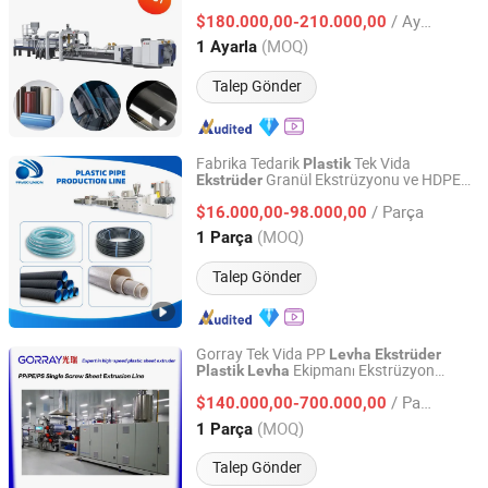
/ Ayarla
$180.000,00-210.000,00
Guangdong, China
Fiyat 2024
(MOQ)
1 Ayarla
Talep Gönder
Fabrika Tedarik
Tek Vida
Plastik
Granül Ekstrüzyonu ve HDPE
Ekstrüder
Jiangsu Faygo Union Machinery Co., Ltd.
PPR Borular PVC Drenaj Su Borası WPC
/ Parça
Profil
Tahtası Yapımı için
$16.000,00-98.000,00
Levha
Jiangsu, China
Fiyat 2008
(MOQ)
1 Parça
Talep Gönder
Gorray Tek Vida PP
Levha
Ekstrüder
Ekipmanı Ekstrüzyon
Plastik
Levha
Nanjing Gorray Extrusion Equipment LLC
Makinesi
/ Parça
$140.000,00-700.000,00
Jiangsu, China
Fiyat 2018
(MOQ)
1 Parça
Talep Gönder