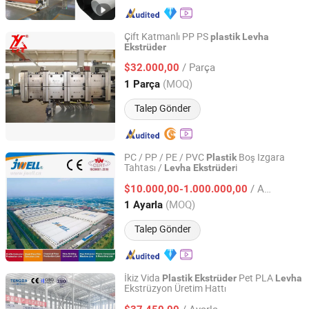
Çift Katmanlı PP PS
plastik
Levha
Ekstrüder
Yantai Lingyu Machinery Co., Ltd.
/ Parça
$32.000,00
Shandong, China
Fiyat 2015
(MOQ)
1 Parça
Talep Gönder
PC / PP / PE / PVC
Boş Izgara
Plastik
Tahtası /
i
Levha
Ekstrüder
ZHEJIANG JWELL PIPE EQUIPMENT CO., LTD.
/ Ayarla
$10.000,00-1.000.000,00
Shanghai, China
Fiyat 2019
(MOQ)
1 Ayarla
Talep Gönder
İkiz Vida
Pet PLA
Plastik
Ekstrüder
Levha
Ekstrüzyon Üretim Hattı
Nanjing Tengda Machinery Co., Ltd.
/ Ayarla