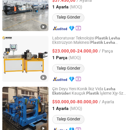
$37.450,00
Jiangsu, China
Fiyat 2016
(MOQ)
1 Ayarla
Talep Gönder
Laboratuvar Teknolojisi
Plastik
Levha
Ekstrüzyon Makinesi
Plastik
Levha
Dongguan Weixiang Machinery Co., Ltd.
Makinesi Pet
Ekstrüzyon
Ekstrüder
Levha
/ Parça
Makinesi Dökme Film
$23.000,00-24.000,00
Ekstrüder
Guangdong, China
Fiyat 2025
(MOQ)
1 Parça
Talep Gönder
Çin Deyu Yeni Konik İkiz Vida
Levha
i Kauçuk
İşleme Xjy-Sz
Ekstrüder
Plastik
Dalian Deyu Machinery Co., Ltd.
135
/ Ayarla
$50.000,00-80.000,00
Liaoning, China
Fiyat 2022
(MOQ)
1 Ayarla
Talep Gönder