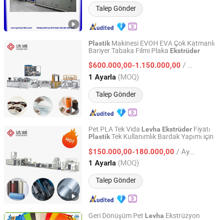
Talep Gönder
Makinesi EVOH EVA Çok Katmanlı
Plastik
Bariyer Tabaka Filmi Plaka
Ekstrüder
Shantou Designer Precise Machinery Co., Ltd
/ Ayarla
$600.000,00-1.150.000,00
Guangdong, China
Fiyat 2024
(MOQ)
1 Ayarla
Talep Gönder
Pet PLA Tek Vida
Fiyatı
Levha
Ekstrüder
Tek Kullanımlık Bardak Yapımı için
Plastik
Shantou Designer Precise Machinery Co., Ltd
/ Ayarla
$150.000,00-180.000,00
Guangdong, China
Fiyat 2024
(MOQ)
1 Ayarla
Talep Gönder
Geri Dönüşüm Pet
Ekstrüzyon
Levha