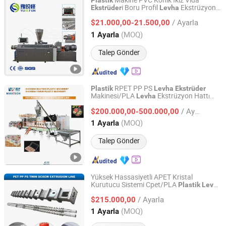
Makine PVC Konik İkiz Vida
Plastik
i Boru Profil
Ekstrüzyonu
Ekstrüder
Levha
Yurefon Machinery(Zhangjiagang) Co., Ltd.
için
/ Ayarla
$21.000,00-21.500,00
Jiangsu, China
Fiyat 2018
(MOQ)
1 Ayarla
Talep Gönder
RPET PP PS
Plastik
Levha
Ekstrüder
Makinesi/PLA
Ekstrüzyon Hattı
Levha
Shanghai Maxtech Plastic Machinery Co., Ltd.
Üretim Makinesi RPET
Levha
Ekstrüder
/ Ayarla
$200.000,00-500.000,00
Shanghai, China
Fiyat 2023
(MOQ)
1 Ayarla
Talep Gönder
Yüksek Hassasiyetli APET Kristal
Kurutucu Sistemi Cpet/PLA
Plastik
Levha
CIE Extruforming Machines(Shanghai) Co., Ltd.
i
Ürünler için
Ekstrüder
Plastik
/ Ayarla
$215.000,00
Shanghai, China
Fiyat 2022
(MOQ)
1 Ayarla